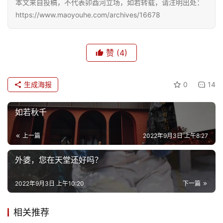
本文来自投稿，不代表卯酉河立场，如若转载，请注明出处：
https://www.maoyouhe.com/archives/16678
赞
(4)
首
页
生成海报
0
14
文
化
如若秋千
生
上一篇
2022年9月3日 上午8:27
活
外婆，您在天堂还好吗？
情
2022年9月3日 上午10:20
下一篇
感
相关推荐
旅