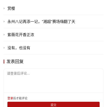
游
赏樱
登录
注册
育
儿
永州八记再添一记，“湘超”赛场嗨翻了天
娱
紫薇花开香正浓
乐
没有，也没有
专
题
发表回复
更
请登录后评论...
多
登录
后才能评论
提交