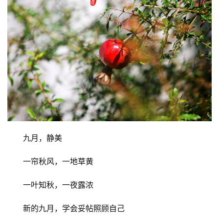
首
页
文
化
生
活
九月，静美
情
一帘秋风，一地草黄
感
一叶知秋，一夜露浓
旅
游
新的九月，学会妥帖照顾自己
登录
注册