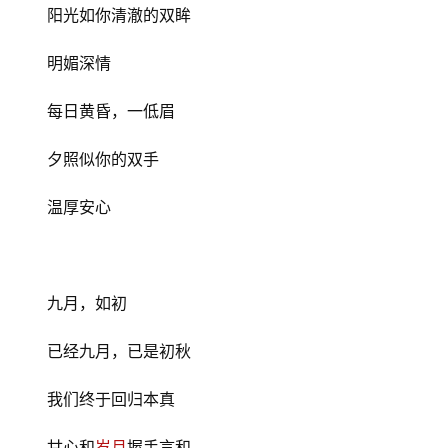
阳光如你清澈的双眸
明媚深情
每日黄昏，一低眉
夕照似你的双手
温厚安心
九月，如初
已经九月，已是初秋
我们终于回归本真
甘心和
岁月
握手言和