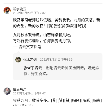
碧宇流云
2022年8月29日 下午7:37
欣赏学习老师浅吟低唱，美韵袅袅。九月的来临，新
的希望，新的收获！[赞][赞][赞[喝彩][喝彩]
九月秋水欢畅流，山峦绚染雀儿啾。
背起行囊追理想，竹海摇曳明月钩。
—-流云赏文拙笔
似水若烟
2022年8月31日 下午1:39
@碧宇流云
：
谢谢流云老师美玉赠送，增光添
彩，好生喜欢。
情满乌江
2022年8月29日 下午7:47
金秋九月，收获多多。[赞][赞][赞][喝彩][喝彩][喝彩]