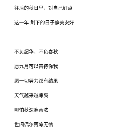
育
往后的秋日里，对自己好点
儿
这一年 剩下的日子静美安好
娱
乐
不负韶华，不负春秋
专
题
愿九月可以善待你我
更
愿一切努力都有结果
多
天气越来越凉爽
哪怕秋深寒意浓
世间偶尔薄凉无情