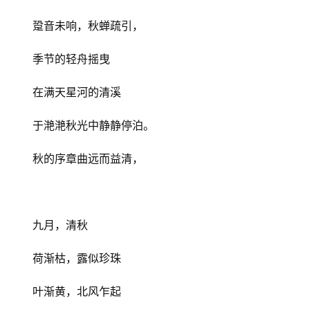
跫音未响，秋蝉疏引，
季节的轻舟摇曳
在满天星河的清溪
于滟滟秋光中静静停泊。
秋的序章曲远而益清，
九月，清秋
荷渐枯，露似珍珠
叶渐黄，北风乍起