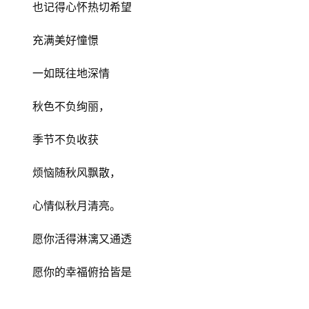
也记得心怀热切希望
充满美好憧憬
一如既往地深情
秋色不负绚丽，
季节不负收获
烦恼随秋风飘散，
心情似秋月清亮。
愿你活得淋漓又通透
愿你的幸福俯拾皆是