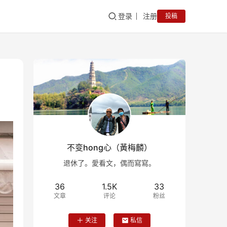
登录
注册
投稿
不变hong心（黃梅麟）
退休了。愛看文，偶而寫寫。
36
1.5K
33
文章
评论
粉丝
关注
私信