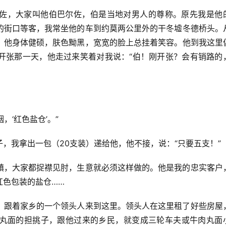
佐，大家叫他伯巴尔佐，伯是当地对男人的尊称。原先我是他
的街口等客，我常坐他的车到约莫两公里外的干冬墟冬德桥头。
。他身体健硕，肤色黝黑，宽宽的脸上总挂着笑容。他到我这里
开张那一天，他走过来笑着对我说：“伯！刚开张？会有销路的
，‘红色盐仓’。”
，我拿出一包（20支装）递给他，他不接，说：“只要五支！”
镇，大家都捉襟见肘，生意就必须这样做的。他是我的忠实客户
红色包装的盐仓……
，跟着家乡的一个领头人来到这里。领头人在这里租了好些房屋
丸面的担挑子，跟他过来的乡民，就变成三轮车夫或牛肉丸面