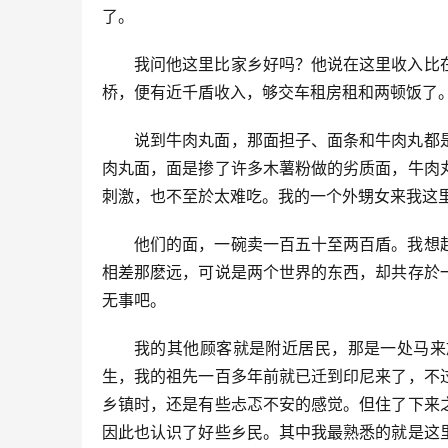
了。
我问他这里比家乡好吗？他说在这里收入比
桥，便有近千盾收入，够交车租房租和两顿饭了
说到牛肉丸面，那面担子、面条和牛肉丸都
肉丸面，面是掺了许多木薯粉做的劣质面，牛肉
刺激，也不至於太难吃。我的一个外甥女来我这
他们的面，一碗卖一百五十至两百盾。我想
相差那麽远，可说是两个世界的东西，却共存於
无事吧。
我的其他顾客就是附近居民，那是一处马来
生，我的祖先一百多年前就已迁到印尼来了，不
乡镇时，还是有些忐忑不安的感觉。但住了下来
因此也认识了好些乡民。其中我最熟悉的就是这