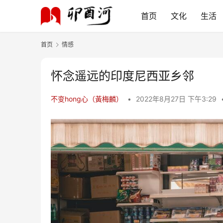
首页
文化
生活
首页
情感
怀念遥远的印度尼西亚乡邻
不变hong心（黃梅麟）
•
2022年8月27日 下午3:29