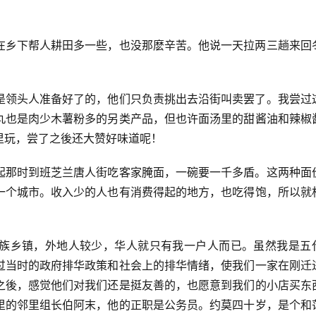
在乡下帮人耕田多一些，也没那麽辛苦。他说一天拉两三趟来回
。
是领头人准备好了的，他们只负责挑出去沿街叫卖罢了。我尝过
丸也是肉少木薯粉多的另类产品，但也许面汤里的甜酱油和辣椒
里玩，尝了之後还大赞好味道呢！
起那时到班芝兰唐人街吃客家腌面，一碗要一千多盾。这两种面
一个城市。收入少的人也有消费得起的地方，也吃得饱，所以就
族乡镇，外地人较少，华人就只有我一户人而已。虽然我是五
过当时的政府排华政策和社会上的排华情绪，使我们一家在刚迁
之後，感觉他们对我们还是挺友善的，也愿意到我们的小店买东
里的邻里组长伯阿末，他的正职是公务员。约莫四十岁，是个和