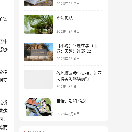
2026年8月7日
笔海孤航
冬德
2026年8月6日
这牛
【小说】平原往事（上
酱够
卷：天煞）连载 22
2026年8月6日
价格
各地博友参与支持，卯酉
河博客将继续前行
相安
2026年8月6日
自悟：唱和 情深
代侨
进这
2026年8月6日
西，
蔼而