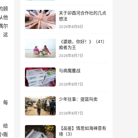
的顾
关于卯酉河合作社的几点
从他
想法
偶尔
2026年8月8日
，这
《婆娘，你好！》（41）
痴者为王
2026年8月7日
与病魔鏖战
2026年8月7日
少年往事：提篮叫卖
，每
2026年8月7日
，给
【品鉴】情思如海禅意有
境（3）
小贩