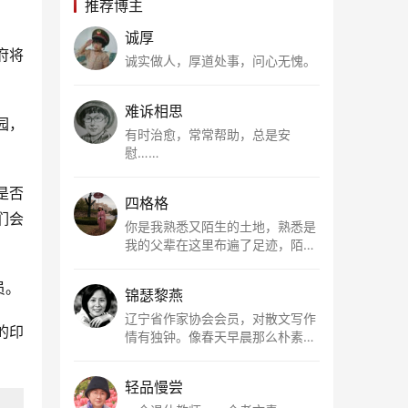
推荐博主
诚厚
府将
诚实做人，厚道处事，问心无愧。
难诉相思
园，
有时治愈，常常帮助，总是安
慰……
是否
四格格
们会
你是我熟悉又陌生的土地，熟悉是
我的父辈在这里布遍了足迹，陌生
是因为我总在梦里遥望你。有幸，
我以这种方式走近了你，你是我的
员。
锦瑟黎燕
根所在，我用文字慢慢认识你、慢
慢熟悉你。
辽宁省作家协会会员，对散文写作
的印
情有独钟。像春天早晨那么朴素，
清新，是我的期许。
轻品慢尝