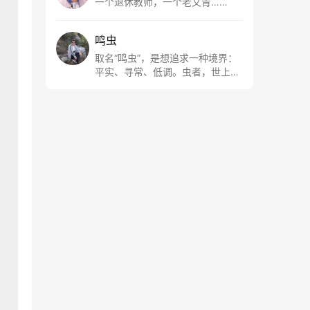
一个退休教师，一个老文青……
鸣虫
取名“鸣虫”，是想追求一种境界：
平实、寻常、低调。虫者，世上最
最平常的小生物也；虫鸣这种声
音，不尖利，不张扬，浅吟低唱，
是一种天籁。