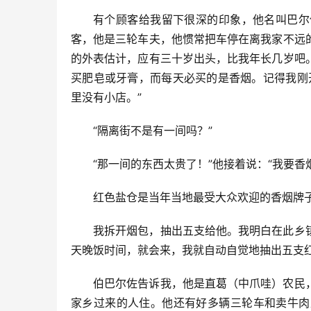
有个顾客给我留下很深的印象，他名叫巴尔
客，他是三轮车夫，他惯常把车停在离我家不远
的外表估计，应有三十岁出头，比我年长几岁吧
买肥皂或牙膏，而每天必买的是香烟。记得我刚
里没有小店。”
“隔离街不是有一间吗？”
“那一间的东西太贵了！”他接着说：“我要香烟
红色盐仓是当年当地最受大众欢迎的香烟牌子
我拆开烟包，抽出五支给他。我明白在此乡
天晚饭时间，就会来，我就自动自觉地抽出五支
伯巴尔佐告诉我，他是直葛（中爪哇）农民
家乡过来的人住。他还有好多辆三轮车和卖牛肉