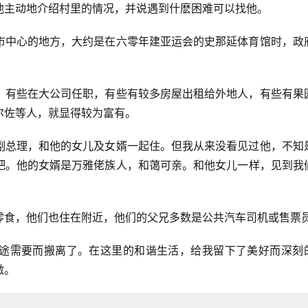
他主动地介绍村里的情况，并说遇到什麽困难可以找他。
市中心的地方，大约是在六零年建亚运会的史那延体育馆时，政
，有些在大公司任职，有些有较多房屋出租给外地人，有些有果
尔佐等人，就显得较为富有。
副总理，和他的女儿及女婿一起住。但我从来没看见过他，不知
吧。他的女婿是万雅佬族人，和蔼可亲。和他女儿一样，见到我
零食，他们也住在附近，他们的父兄多数是公共汽车司机或售票
途需要而搬离了。在这里的和谐生活，给我留下了美好而深刻
激。