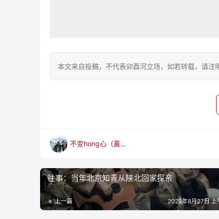
本文来自投稿，不代表卯酉河立场，如若转载，请注明出处：https
不变hong心（黃梅麟）
往事：当年北京知青从陕北回家探亲
上一篇
2022年8月27日 上