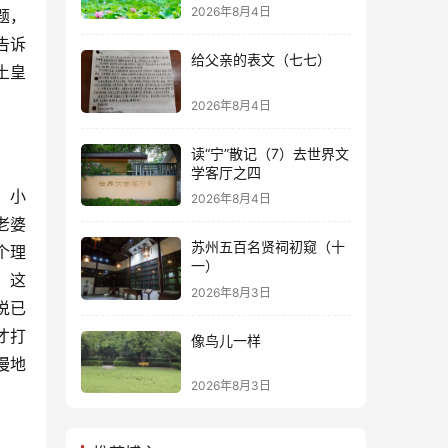
2026年8月4日
题，
告诉
给父亲的表文（七七）
土皇
2026年8月4日
读“宁”散记（7）去世界文
学客厅之四
，小
2026年8月4日
老婆
苏州五百名贤祠初窥（十
个理
一）
。这
2026年8月3日
说已
才打
像鸟儿一样
慢地
2026年8月3日