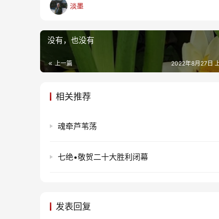
淡墨
没有，也没有
上一篇
2022年8月27日 上
相关推荐
魂牵芦苇荡
七绝•敬贺二十大胜利闭幕
发表回复