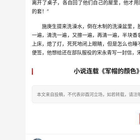
离开了桌子，各自回了他们自己的屋里，他才用
的套！”
施庚生提来洗澡水，倒在木制的洗澡盆里，
一遍，清洗一遍，又擦一遍，再清一遍，半块香
上床，熄了灯，死死地闭上眼睛，但是怎么也睡
便签，他想给还在部队服役的宋永青写一封信，宋
小说连载《军帽的顔色》
本文来自投稿，不代表卯酉河立场，如若转载，请注明出处：https