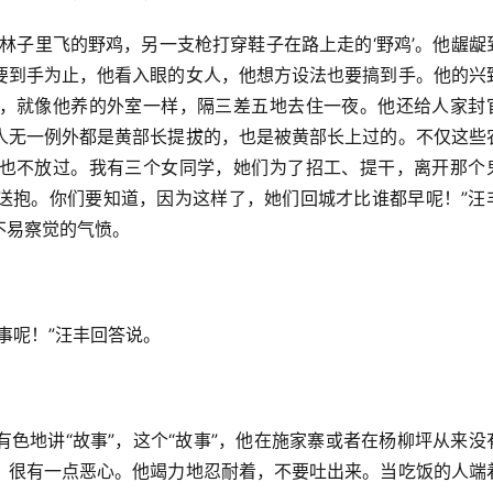
林子里飞的野鸡，另一支枪打穿鞋子在路上走的‘野鸡’。他龌龊
要到手为止，他看入眼的女人，他想方设法也要搞到手。他的兴
，就像他养的外室一样，隔三差五地去住一夜。他还给人家封
人无一例外都是黄部长提拔的，也是被黄部长上过的。不仅这些
也不放过。我有三个女同学，她们为了招工、提干，离开那个
送抱。你们要知道，因为这样了，她们回城才比谁都早呢！”汪
不易察觉的气愤。
。
事呢！”汪丰回答说。
。
色地讲“故事”，这个“故事”，他在施家寨或者在杨柳坪从来没
，很有一点恶心。他竭力地忍耐着，不要吐出来。当吃饭的人端