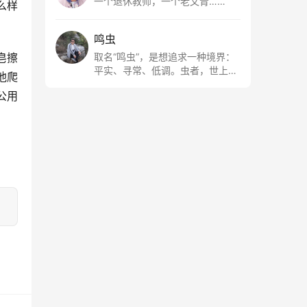
一个退休教师，一个老文青……
么样
鸣虫
皂擦
取名“鸣虫”，是想追求一种境界：
平实、寻常、低调。虫者，世上最
他爬
最平常的小生物也；虫鸣这种声
公用
音，不尖利，不张扬，浅吟低唱，
是一种天籁。