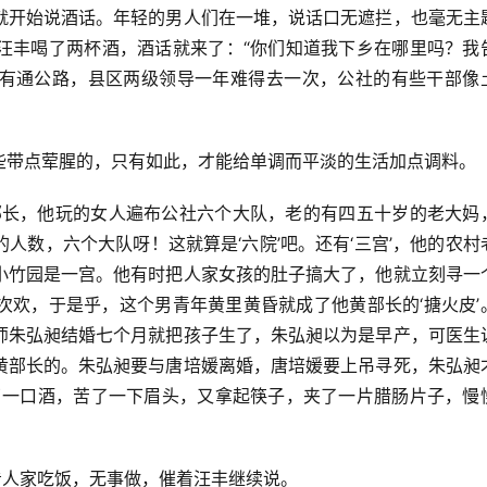
就开始说酒话。年轻的男人们在一堆，说话口无遮拦，也毫无主
汪丰喝了两杯酒，酒话就来了：“你们知道我下乡在哪里吗？我
有通公路，县区两级领导一年难得去一次，公社的有些干部像
些带点荤腥的，只有如此，才能给单调而平淡的生活加点调料。
部长，他玩的女人遍布公社六个大队，老的有四五十岁的老大妈
人数，六个大队呀！这就算是‘六院’吧。还有‘三宫’，他的农村
小竹园是一宫。他有时把人家女孩的肚子搞大了，他就立刻寻一
次欢，于是乎，这个男青年黄里黄昏就成了他黄部长的‘搪火皮’
师朱弘昶结婚七个月就把孩子生了，朱弘昶以为是早产，可医生
黄部长的。朱弘昶要与唐培媛离婚，唐培媛要上吊寻死，朱弘昶
了一口酒，苦了一下眉头，又拿起筷子，夹了一片腊肠片子，慢
看人家吃饭，无事做，催着汪丰继续说。