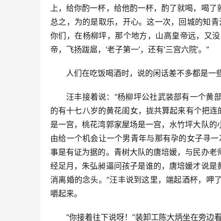
上，给你酌一杯，给他酌一杯，酌了就喝，喝了
总之，为的是取乐，开心。这一次，回城的知青
你们，在杨柳坪，那个地方，山高皇帝远，又没
帝，飞扬跋扈，‘老子第一’，还有‘三宫六院’。”
人们在吃饭喝酒时，说的闲话差不多都是一
汪丰接着说：“杨柳坪公社武装部有一个黄
的有十七八岁的黄花闺女，拢共算起来有个把连的
是一宫，桃花湾郭家屋场是一宫，水竹坪大队的
由给一个机会让一个男青年与那有孕的女子寻一
事是有证为据的。青树大队的唐培媛，与民办老
经足月，朱弘昶逼问孩子是谁的，唐培媛才说是
消离婚的念头。”汪丰说到这里，端起酒杯，呷
嚼起来。
“你接着往下说呀！”装卸工陈大炳坐在旁边