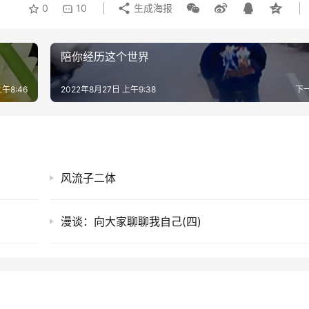
0
10
生成海报
陪你经历这个世界
午8:46
2022年8月27日 上午9:38
下
风流子二体
漫谈：向大家聊聊我自己(四)