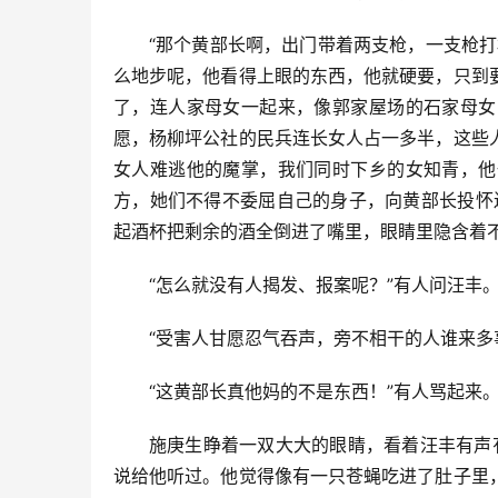
“那个黄部长啊，出门带着两支枪，一支枪打
么地步呢，他看得上眼的东西，他就硬要，只到
了，连人家母女一起来，像郭家屋场的石家母女
愿，杨柳坪公社的民兵连长女人占一多半，这些
女人难逃他的魔掌，我们同时下乡的女知青，他
方，她们不得不委屈自己的身子，向黄部长投怀
起酒杯把剩余的酒全倒进了嘴里，眼睛里隐含着
“怎么就没有人揭发、报案呢？”有人问汪丰
“受害人甘愿忍气吞声，旁不相干的人谁来多
“这黄部长真他妈的不是东西！”有人骂起来
施庚生睁着一双大大的眼睛，看着汪丰有声有
说给他听过。他觉得像有一只苍蝇吃进了肚子里