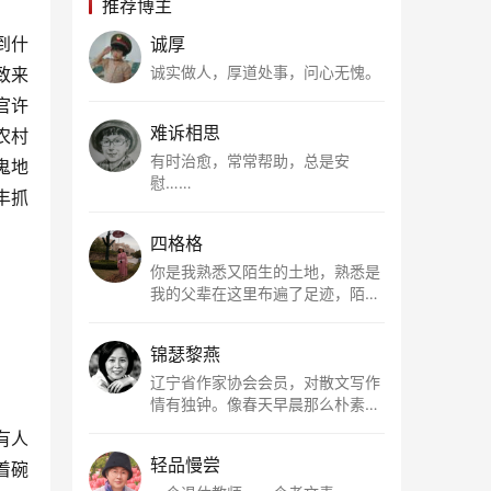
推荐博主
到什
诚厚
诚实做人，厚道处事，问心无愧。
致来
官许
难诉相思
农村
有时治愈，常常帮助，总是安
鬼地
慰……
丰抓
四格格
你是我熟悉又陌生的土地，熟悉是
我的父辈在这里布遍了足迹，陌生
是因为我总在梦里遥望你。有幸，
我以这种方式走近了你，你是我的
锦瑟黎燕
根所在，我用文字慢慢认识你、慢
慢熟悉你。
辽宁省作家协会会员，对散文写作
情有独钟。像春天早晨那么朴素，
清新，是我的期许。
有人
轻品慢尝
着碗