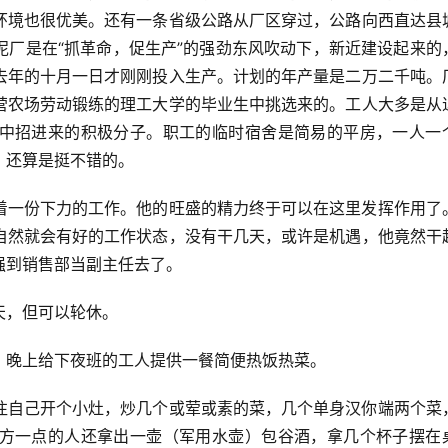
环境也很优美。还有一条省级公路从厂区穿过，公路向西直达县
泥厂是在“抓革命，促生产”的强劲东风吹动下，新近建设起来的
去年的十月一日才刚刚投入生产。计划的年产量是二万二千吨。
营农场劳动锻练的理工大学的毕业生中挑选来的。工人大多是从
中招进来的积极分子。职工的临时宿舍是简易的平房，一人一
，还算是挺不错的。
着一份下力的工作。他的旺盛的精力终于可以在这里发挥作用了
自然就会有好的工作状态，没有干几天，或许是机遇，他竟然干
强到销售部当副主任去了。
天，但可以轮休。
，晚上给下夜班的工人提供一餐简便热饭热菜。
往自己开个小灶，炒几个或荤或素的菜，几个单身汉你端两个菜
方一点的人还拿出一壶（军用水壶）包谷酒，拿几个杯子摆在