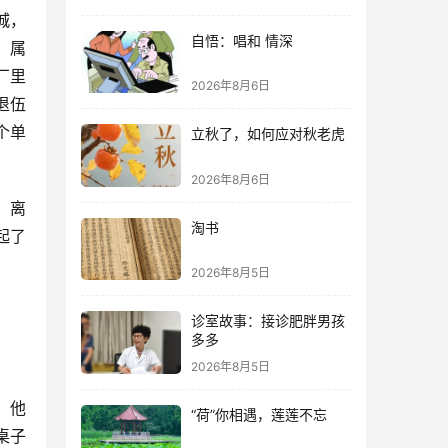
城，
自悟：唱和 情深
，属
厂里
2026年8月6日
退伍
个单
立秋了，如何应对秋老虎
2026年8月6日
。离
淘书
起了
2026年8月5日
诊室故事：接诊肥胖男孩
多多
2026年8月5日
，他
“荷”你相遇，莲莲不忘
桌子