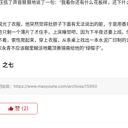
压低了声音狠狠地说了一句：“我看你还有什么花板样，还下什
脱光了衣服，他突然觉得肚脐子下面有无法说出的脏，于是用香
皂只剩一个薄片了才住手。上床睡觉吧，因为下半夜还要上班。
不着，索性爬起来，穿上衣服，从条桌上找出一本水泥厂印制的
永青不应该糊里糊涂地戴顶黄锦斋给他的“绿帽子”。
之七
://www.maoyouhe.com/archives/15950
赞
(2)