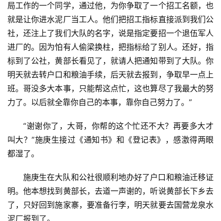
局工作的一个同学，通过他，为你争取了一个招工名额，也
生
就是让你进水泥厂当工人。他们把招工指标直接派到我们公
活
社，还注上了我们大队的名字，说是指定要招一个退伍军人
进厂的。因为怕有人偷梁换柱，把指标给了别人。还好，指
情
标到了公社，黄部长看见了，就请人把通知带到了大队。你
感
明天就去转户口和粮油手续，后天就去报到，争取早一点上
班。哥没多大本事，只能帮这点忙，这也算尽了我最大的努
旅
力了。以后就全靠你自己的本事，靠你自己努力了。”
游
登录
注册
“谢谢你了，大哥，你帮的这个忙还不大？再要多大才
育
叫大？”施庚生接过《通知书》和《登记表》，感激得两眼
儿
都湿了。
娱
施庚生在大队和公社很顺利地办好了户口和粮油迁移证
乐
明。他本想找到黄部长，去道一声谢的，听说黄部长下乡去
了，只好回到施家寨，要准备行李，明天就要去国营龙泉水
专
泥厂报到了。
题