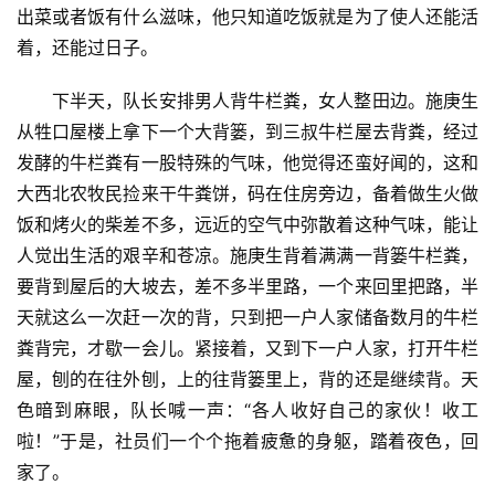
出菜或者饭有什么滋味，他只知道吃饭就是为了使人还能活
着，还能过日子。
下半天，队长安排男人背牛栏粪，女人整田边。施庚生
从牲口屋楼上拿下一个大背篓，到三叔牛栏屋去背粪，经过
发酵的牛栏粪有一股特殊的气味，他觉得还蛮好闻的，这和
大西北农牧民捡来干牛粪饼，码在住房旁边，备着做生火做
饭和烤火的柴差不多，远近的空气中弥散着这种气味，能让
人觉出生活的艰辛和苍凉。施庚生背着满满一背篓牛栏粪，
要背到屋后的大坡去，差不多半里路，一个来回里把路，半
天就这么一次赶一次的背，只到把一户人家储备数月的牛栏
粪背完，才歇一会儿。紧接着，又到下一户人家，打开牛栏
屋，刨的在往外刨，上的往背篓里上，背的还是继续背。天
色暗到麻眼，队长喊一声：“各人收好自己的家伙！收工
啦！”于是，社员们一个个拖着疲惫的身躯，踏着夜色，回
家了。