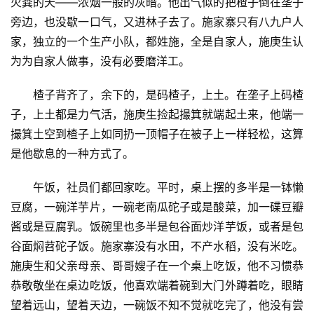
火粪的天——浓烟一般的灰暗。他出气似的把楂子倒在垄子
旁边，也没歇一口气，又进林子去了。施家寨只有八九户人
家，独立的一个生产小队，都姓施，全是自家人，施庚生认
为为自家人做事，没有必要磨洋工。
楂子背齐了，余下的，是码楂子，上土。在垄子上码楂
子，上土都是力气活，施庚生捡起撮箕就端起土来，他端一
撮箕土空到楂子上如同扔一顶帽子在被子上一样轻松，这算
是他歇息的一种方式了。
午饭，社员们都回家吃。平时，桌上摆的多半是一钵懒
豆腐，一碗洋芋片，一碗老南瓜砣子或是酸菜，加一碟豆瓣
酱或是豆腐乳。饭碗里也多半是包谷面炒洋芋饭，或者是包
谷面焖苕砣子饭。施家寨没有水田，不产水稻，没有米吃。
施庚生和父亲母亲、哥哥嫂子在一个桌上吃饭，他不习惯恭
恭敬敬坐在桌边吃饭，他喜欢端着碗到大门外蹲着吃，眼睛
望着远山，望着天边，一碗饭不知不觉就吃完了，他没有尝