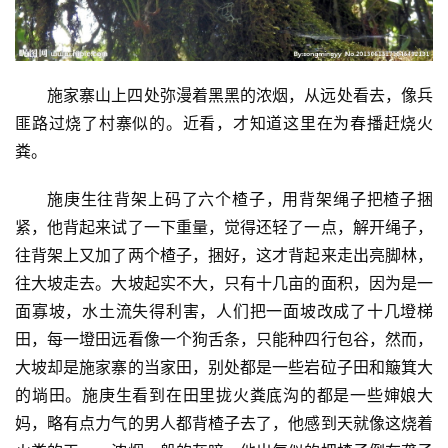
施家寨山上四处弥漫着黑黑的浓烟，从远处看去，像兵
匪路过烧了村寨似的。近看，才知道这里在为春播赶烧火
粪。
施庚生往背架上码了六个楂子，用背架绳子把楂子捆
紧，他背起来试了一下重量，觉得还轻了一点，解开绳子，
往背架上又加了两个楂子，捆好，这才背起来走出亮脚林，
往大坡走去。大坡起实不大，只有十几亩的面积，因为是一
面寡坡，水土流失得利害，人们把一面坡改成了十几墱梯
田，每一墱田远看像一个狗舌条，只能种四行包谷，然而，
大坡却是施家寨的当家田，别处都是一些岩砬子田和簸箕大
的埫田。施庚生看到在田里拢火粪底沟的都是一些婶娘大
妈，略有点力气的男人都背楂子去了，他感到天就像这烧着