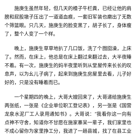
施庚生虽然年轻，但几天的楂子牛栏粪，已经让他的肩
膀和屁股墩子压出了一道道血痕，一套旧军装也磨出了无数
个筛篮眼。只几天，施庚生的脸变黑了，胡子长了，身体瘦
了，整个人变了一个样。
晚上，施庚生草草地扒了几口饭，洗了个囫囵澡，上床
了。然而，在床上，他总是在床上翻过来翻过去，大半夜睡
不着。有一次，施庚生的妈半夜里听到从堂屋传来长长的叹
息声，以为幺儿子病了，起来到施庚生房屋里去看，儿子好
好的，只是没有睡着而已。
首
一个星期四的晚上，大哥大嫂回来了，大哥递给施庚生
页
两张纸，一张是《企业单位职工登记表》，另一张是《国营
龙泉水泥厂工人录用通知书》。大哥说：“我看你这一向有
文
点神不守舍，知道你不甘愿在施家寨呆一辈子，我们家里也
化
不成心留你为家里挣工分，我进了一趟县城，找了在县工业