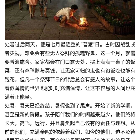
处暑过后两天，便是七月最隆重的“普渡”日。古时因战乱或
者灾祸，难免会有些无人祭拜的孤魂野鬼，这一个月，就需
要普渡施舍。家家都会在门口露天处，摆上满满一桌子的饭
菜，还有鸡鸭鹅与冥钱，让无家可归的鬼也有饱饭吃也能有
钱花。但凡一个祭拜节日的背后总会有感人的故事，让这个
看似薄情的世界也能时时充满温情，让这不容易的人间也充
满着正能量。
处暑，暑天已经终结，暑假也到了尾声。开始了新的学期，
甚至是新的阶段。孩子陪伴我们的时间越来越少，他们终将
长大，高飞，远行，并且肩负起自己该有的责任与理想。从
前的他们，充满亲昵的依赖着我们，如今的他们，迫不及待