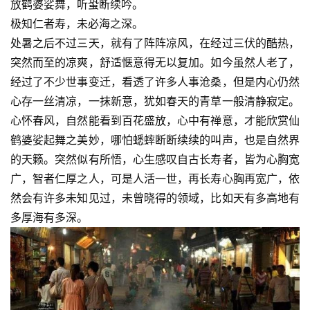
放鹤婆娑舞，听蛩断续吟。
极知仁者寿，未必海之深。
处暑之后不过三天，就有了阵阵凉风，在经过三伏的酷热，
突然而至的凉爽，舒适惬意得无以复加。如今虽然人老了，
经过了不少世事变迁，看透了许多人事沧桑，但是内心仍然
心存一丝清凉，一抹新意，犹如春天的青草一般清静寂定。
心怀春风，自然能看到百花盛放，心中有禅意，才能欣赏仙
鹤婆娑起舞之美妙，哪怕蟋蟀断断续续的叫声，也是自然界
的天籁。突然似有所悟，心生感叹自古长寿者，皆为心胸宽
广，智者仁厚之人，可是人活一世，再长寿心胸再宽广，依
然会有许多未知见过，未曾晓得的领域，比如天有多高地有
多厚海有多深。