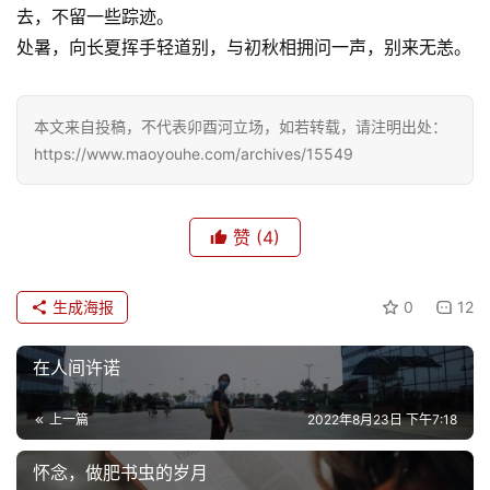
去，不留一些踪迹。
处暑，向长夏挥手轻道别，与初秋相拥问一声，别来无恙。
本文来自投稿，不代表卯酉河立场，如若转载，请注明出处：
https://www.maoyouhe.com/archives/15549
赞
(4)
生成海报
0
12
在人间许诺
上一篇
2022年8月23日 下午7:18
怀念，做肥书虫的岁月