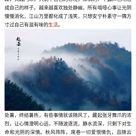
成自己的样子。越来越喜欢独处静幽，所有喑哑心事让光阴
慢慢消化，江山万里都化成了浅笑，只想安宁朴素守一隅方
寸过自己有滋有味的
生活
。
处暑，终结暑热，有些事情就该随风了，藏起张牙舞爪的浓
烈，让心情澄明心远，不随波逐流，静水流深，只剩下对生
命和光阴的深情。秋风阵阵，席卷一切爱恨情仇，且随云