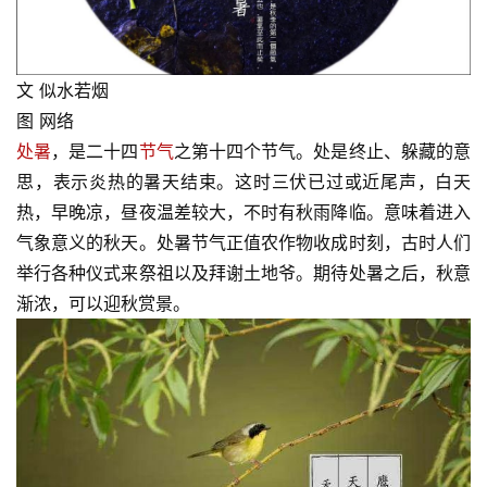
文 似水若烟
图 网络
处暑
，是二十四
节气
之第十四个节气。处是终止、躲藏的意
思，表示炎热的暑天结束。这时三伏已过或近尾声，白天
热，早晚凉，昼夜温差较大，不时有秋雨降临。意味着进入
气象意义的秋天。处暑节气正值农作物收成时刻，古时人们
举行各种仪式来祭祖以及拜谢土地爷。期待处暑之后，秋意
渐浓，可以迎秋赏景。