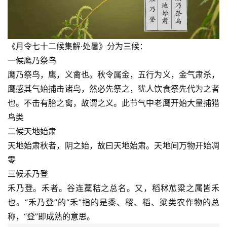
《月令七十二候集解·处暑》分为三候：
一候鹰乃祭鸟
鹰乃祭鸟，鹰，义禽也。秋令属金，五行为义，金气肃杀，
鹰感其气始捕击诸鸟，然必先祭之，犹人饮食祭先代为之者
也。不击有胎之禽，故谓之义。此节气中老鹰开始大量捕猎
鸟类
二候天地始肃
天地始肃秋者，阴之始，故曰天地始肃。天地间万物开始凋
零
三候禾乃登
禾乃登。禾者。谷连藁秸之总名。又，稻秫苽粱之属皆禾
也。“禾乃登”的“禾”指的是黍、稷、稻、粱类农作物的总
称，“登”即成熟的意思。