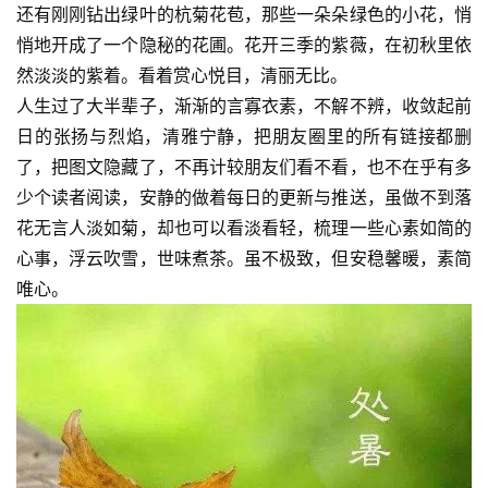
还有刚刚钻出绿叶的杭菊花苞，那些一朵朵绿色的小花，悄
登录
注册
悄地开成了一个隐秘的花圃。花开三季的紫薇，在初秋里依
育
儿
然淡淡的紫着。看着赏心悦目，清丽无比。
人生过了大半辈子，渐渐的言寡衣素，不解不辨，收敛起前
娱
日的张扬与烈焰，清雅宁静，把朋友圈里的所有链接都删
乐
了，把图文隐藏了，不再计较朋友们看不看，也不在乎有多
少个读者阅读，安静的做着每日的更新与推送，虽做不到落
专
花无言人淡如菊，却也可以看淡看轻，梳理一些心素如简的
题
心事，浮云吹雪，世味煮茶。虽不极致，但安稳馨暖，素简
唯心。
更
多