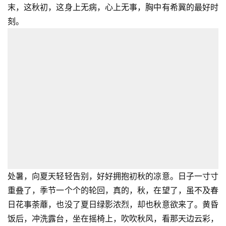
末，这秋初，这身上无病，心上无事，胸中有希冀的最好时
刻。
首
页
文
化
生
活
情
处暑，向夏天轻轻告别，好好拥抱初秋的凉意。日子一寸寸
感
重叠了，季节一个个的轮回，真的，秋，在望了，虽不及春
日花事荼蘼，也没了夏日绿影浓烈，却也秋意欲来了。黄昏
旅
饭后，冲洗露台，坐在摇椅上，吹吹秋风，看那天边云彩，
游