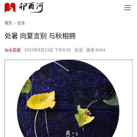
首页
生活
处暑 向夏言别 与秋相拥
似水若烟
2022年8月23日 下午9:35
生活
阅读 9454