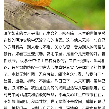
清简如素的岁月是我自己生命的五味杂陈，人生的世情冷暖
在秋的明净安稳中沉淀了心的底蕴。这与他人无关，与自己
的岁月有染，别人看与不看，关心与否，皆为别人的感悟与
修行，如看古玉壶买春，赏雨茅屋，是自个儿觉着的好。若
你读来，羡慕坐中佳士左右有修竹，看白云初晴，幽鸟相
逐，眠琴绿荫感叹一句古人心境真好其实也是你自个的愉悦
了。本就无利可图，无名可获，阅读者众与寡，与我何干？
处暑，出暑。初秋，不染尘。昨日已了，未来可期。暑热已
退，凉风有信。我愿意在向晚的光阴里活得从容而淡定，在
时光中闻到甜美和清淡的气息，不再关心红尘中来来往往，
不如与山间明月秋风共饮。世间繁华还是喧闹，薄情还是浮
躁，关起门来，只剩下自己的心境，深情的、不露声色地活