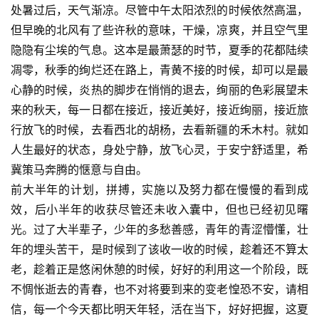
处暑过后，天气渐凉。尽管中午太阳浓烈的时候依然高温，
但早晚的北风有了些许秋的意味，干燥，凉爽，并且空气里
隐隐有尘埃的气息。这本是最萧瑟的时节，夏季的花都陆续
凋零，秋季的绚烂还在路上，青黄不接的时候，却可以是最
心静的时候，炎热的脚步在悄悄的退去，绚丽的色彩展望未
来的秋天，每一日都在接近，接近美好，接近绚丽，接近旅
行放飞的时候，去看西北的胡杨，去看新疆的禾木村。就如
人生最好的状态，身处宁静，放飞心灵，于安宁舒适里，希
冀策马奔腾的惬意与自由。
前大半年的计划，拼搏，实施以及努力都在慢慢的看到成
效，后小半年的收获尽管还未收入囊中，但也已经初见曙
光。过了大半辈子，少年的多愁善感，青年的青涩懵懂，壮
年的埋头苦干，是时候到了该收一收的时候，趁着还不算太
老，趁着正是悠闲休憩的时候，好好的利用这一个阶段，既
不惆怅逝去的青春，也不对将要到来的变老惶恐不安，请相
信，每一个今天都比明天年轻，活在当下，好好把握，这夏