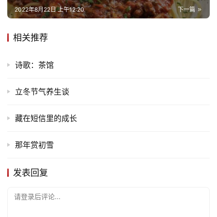
儿
2022年8月22日 上午12:20
下一篇
娱
相关推荐
乐
诗歌：茶馆
专
题
立冬节气养生谈
更
藏在短信里的成长
多
那年赏初雪
发表回复
请登录后评论...