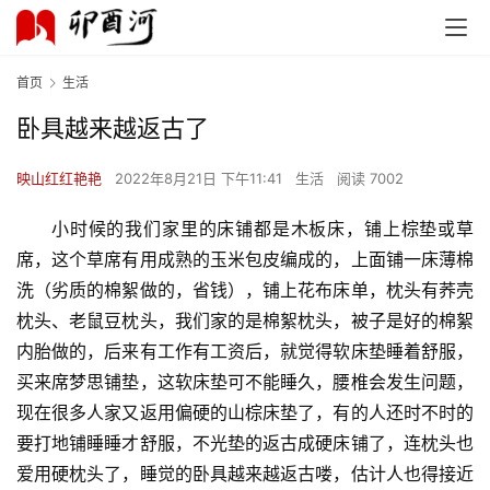
首页
生活
卧具越来越返古了
映山红红艳艳
2022年8月21日 下午11:41
生活
阅读 7002
小时候的我们家里的床铺都是木板床，铺上棕垫或草
席，这个草席有用成熟的玉米包皮编成的，上面铺一床薄棉
洗（劣质的棉絮做的，省钱），铺上花布床单，枕头有荞壳
枕头、老鼠豆枕头，我们家的是棉絮枕头，被子是好的棉絮
内胎做的，后来有工作有工资后，就觉得软床垫睡着舒服，
买来席梦思铺垫，这软床垫可不能睡久，腰椎会发生问题，
现在很多人家又返用偏硬的山棕床垫了，有的人还时不时的
要打地铺睡睡才舒服，不光垫的返古成硬床铺了，连枕头也
爱用硬枕头了，睡觉的卧具越来越返古喽，估计人也得接近