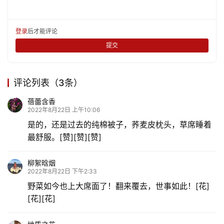
登录
后才能评论
提交
评论列表（3条）
蓓蕾含香
2022年8月22日 上午10:06
是的，还是过去的纯棉被子，荞麦皮枕头，草席睡着
最舒服。[赞][赞][赞]
柳絮晗烟
2022年8月22日 下午2:33
野菜如今也上大席面了！翻来覆去，世事如此！[花]
[花][花]