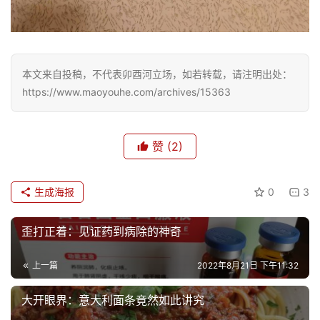
首
页
本文来自投稿，不代表卯酉河立场，如若转载，请注明出处：
文
https://www.maoyouhe.com/archives/15363
化
生
赞
(2)
活
生成海报
0
3
情
感
歪打正着：见证药到病除的神奇
旅
上一篇
2022年8月21日 下午11:32
游
登录
注册
大开眼界：意大利面条竟然如此讲究
育