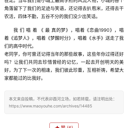
驻足。当年我们是小城上最高学府的风流人物，小城的各个
娱
角落留下了我们的足迹与笑语，还记得去扒苞米，还得去干
乐
农活，四体不勤，五谷不分的我们没少出笑话。
我 们 唱 着 《 最 真的梦》，唱着《恋曲1990》，唱
专
题
着《追梦人》，唱着《梦醒时分》，唱着《水手》送走了我
们的高中时代。
更
老同学，你可曾还记得当年的那些故事，这些年你过得还好
多
吗？让我们共同去珍惜曾经的记忆，一起去开创明天的美
好，为了下一次的相逢，我们彼此珍重，互相祈祷，希望大
家都能过的比我好。
本文来自投稿，不代表卯酉河立场，如若转载，请注明出处：
https://www.maoyouhe.com/archives/14485
赞
(6)