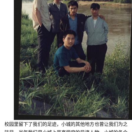
首
页
文
化
生
活
情
感
旅
游
登录
注册
育
儿
校园里留下了我们的足迹，小城的其他地方也曾让我们为之