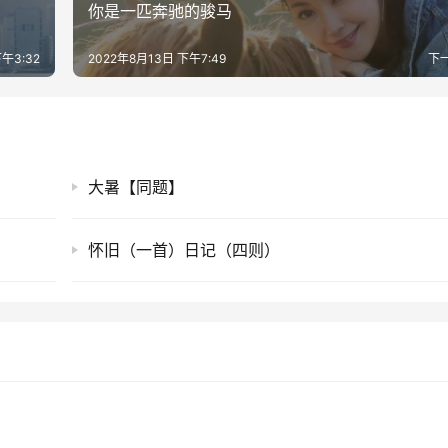
你是一匹奔驰的骏马
午3:32
2022年8月13日 下午7:49
下
大暑【同题】
怀旧（一首）日记（四则）