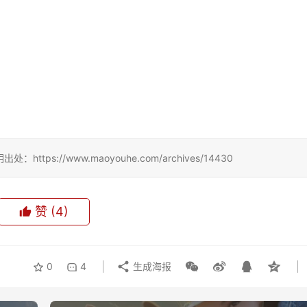
://www.maoyouhe.com/archives/14430
赞
(4)
0
4
生成海报