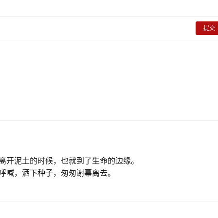
提交
离开泥土的时候，也就到了生命的边缘。
呼喊，洒下种子，匆匆谢幕离去。