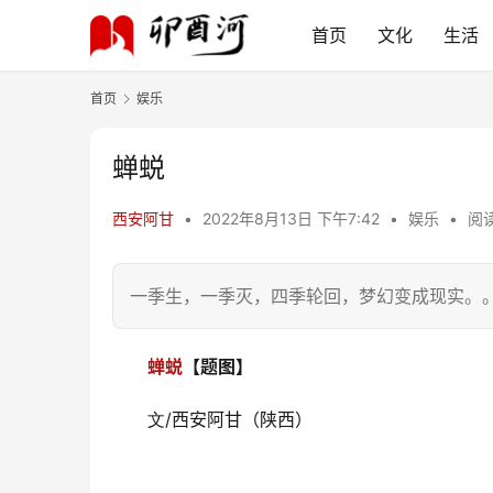
首页
文化
生活
首页
娱乐
蝉蜕
西安阿甘
•
2022年8月13日 下午7:42
•
娱乐
•
阅读
一季生，一季灭，四季轮回，梦幻变成现实。
蝉蜕
【题图】
/西安阿甘（陕西）
文