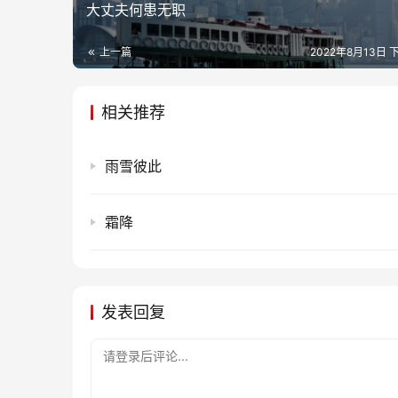
大丈夫何患无职
上一篇
2022年8月13日 下
相关推荐
雨雪彼此
霜降
发表回复
请登录后评论...