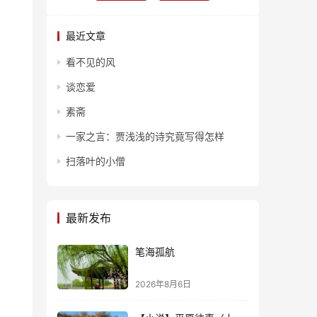
最近文章
看不见的风
谈恋爱
素斋
一家之言：贾浅浅的诗究竟写得怎样
扫落叶的小僧
最新发布
笔海孤航
2026年8月6日