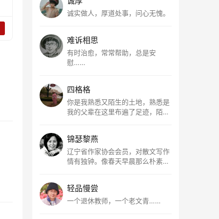
诚厚
诚实做人，厚道处事，问心无愧。
难诉相思
有时治愈，常常帮助，总是安
慰……
四格格
你是我熟悉又陌生的土地，熟悉是
我的父辈在这里布遍了足迹，陌生
是因为我总在梦里遥望你。有幸，
我以这种方式走近了你，你是我的
锦瑟黎燕
根所在，我用文字慢慢认识你、慢
慢熟悉你。
辽宁省作家协会会员，对散文写作
情有独钟。像春天早晨那么朴素，
清新，是我的期许。
轻品慢尝
一个退休教师，一个老文青……