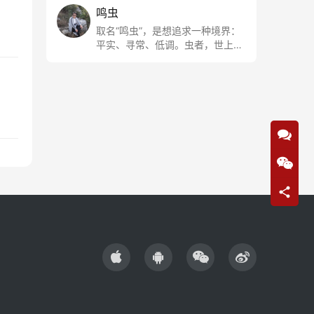
鸣虫
取名“鸣虫”，是想追求一种境界：
平实、寻常、低调。虫者，世上最
最平常的小生物也；虫鸣这种声
音，不尖利，不张扬，浅吟低唱，
是一种天籁。