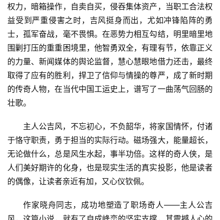
权力，暗箱操作，自卖自买，侵吞集体资产，当职工合法权
益受到严重侵害之时，吉风挺身而出，尤如冲锋陷阵的勇
士，孤军奋战，毫不畏惧。在恶势力相互勾结，明里暗里地
围剿打压的重重困境里，他智勇双全，有理有节，依靠正义
的力量、新闻媒体的舆论监督，慧心慧眼地借力还击，最终
取得了应有的胜利，捍卫了信仰与情操的尊严，成了新时期
的传奇人物，在当代中国工运史上，谱写了一曲荡气回肠的
壮歌。
主人公吉风，不忘初心，不负韶华，将家国情怀，付诸
于恪守职责，勇于担当的实际行动。磁场强大，能量超长，
无论做什么，总是风生水起，事半功倍。这样的奇人侠，是
人们美好期许的化身，也是现实生活的真实投影，他是读者
的偶像，让读者亲近有加，又心仪钦佩。
作家晓舟同志，成功地塑造了职场奇人——主人公吉
风，这篇小说，就有了自成峰峦的坚实支撑，其震撼人心的