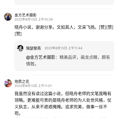
金方艺术摄影
2022年8月13日 上午10:39
晓舟小说，谢谢分享。文如其人，文采飞扬。[赞][赞]
[赞]
首
锦瑟黎燕
页
2022年8月13日 上午11:44
@金方艺术摄影
：
精美品评，画龙点睛，颇有
文
情致。
化
地质之花
生
2022年8月13日 上午11:01
活
我虽然没有读过这篇小说，但晓舟老师的文笔我略有
领略。更难能可贵的是晓舟老师的为人处世风格，仗
情
义执言，从来不遮遮掩掩。追求完美，做事一丝不
感
苟。