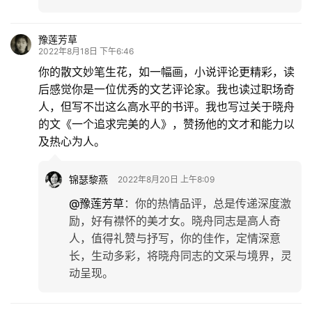
豫莲芳草
2022年8月18日 下午6:46
你的散文妙笔生花，如一幅画，小说评论更精彩，读
后感觉你是一位优秀的文艺评论家。我也读过职场奇
人，但写不岀这么高水平的书评。我也写过关于晓舟
的文《一个追求完美的人》，赞扬他的文才和能力以
及热心为人。
锦瑟黎燕
2022年8月20日 上午8:09
@豫莲芳草
：
你的热情品评，总是传递深度激
励，好有襟怀的美才女。晓舟同志是高人奇
人，值得礼赞与抒写，你的佳作，定情深意
长，生动多彩，将晓舟同志的文采与境界，灵
动呈现。