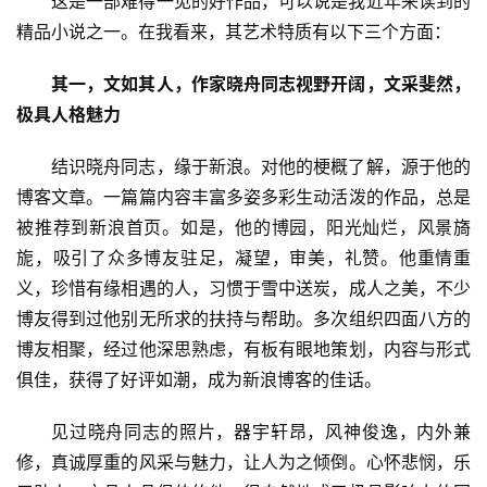
这是一部难得一见的好作品，可以说是我近年来读到的
精品小说之一。在我看来，其艺术特质有以下三个方面：
其一，文如其人，作家晓舟同志视野开阔，文采斐然，
极具人格魅力
结识晓舟同志，缘于新浪。对他的梗概了解，源于他的
博客文章。一篇篇内容丰富多姿多彩生动活泼的作品，总是
被推荐到新浪首页。如是，他的博园，阳光灿烂，风景旖
旎，吸引了众多博友驻足，凝望，审美，礼赞。他重情重
义，珍惜有缘相遇的人，习惯于雪中送炭，成人之美，不少
博友得到过他别无所求的扶持与帮助。多次组织四面八方的
博友相聚，经过他深思熟虑，有板有眼地策划，内容与形式
俱佳，获得了好评如潮，成为新浪博客的佳话。
见过晓舟同志的照片，器宇轩昂，风神俊逸，内外兼
修，真诚厚重的风采与魅力，让人为之倾倒。心怀悲悯，乐