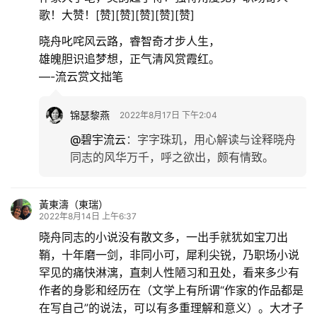
歌！大赞！[赞][赞][赞][赞][赞]
晓舟叱咤风云路，睿智奇才步人生，
雄魄胆识追梦想，正气清风赏霞红。
—-流云赏文拙笔
锦瑟黎燕
2022年8月17日 下午2:04
@碧宇流云
：
字字珠玑，用心解读与诠释晓舟
同志的风华万千，呼之欲出，颇有情致。
黃東濤（東瑞）
2022年8月14日 上午6:37
晓舟同志的小说没有散文多，一出手就犹如宝刀出
鞘，十年磨一剑，非同小可，犀利尖锐，乃职场小说
罕见的痛快淋漓，直刺人性陋习和丑处，看来多少有
作者的身影和经历在（文学上有所谓“作家的作品都是
在写自己”的说法，可以有多重理解和意义）。大才子