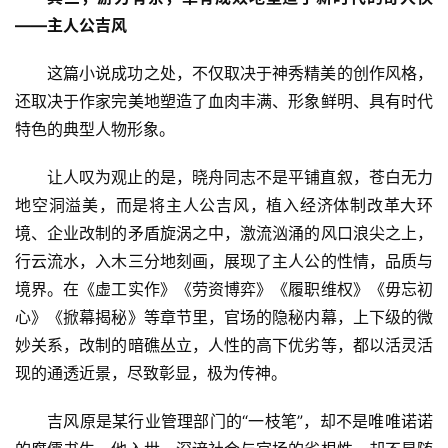
——主人公吉风
这篇小说成功之处，不仅取决于神秀精美的创作风格，
还取决于作家完美地塑造了血肉丰满、形象鲜明、具有时代
特色的典型人物形象。
让人叹为观止的是，晓舟同志不是平铺直叙，苍白无力
地空洞溢美，而是将主人公吉风，植入经济体制改革大环
境、企业改制的矛盾旋涡之中，激流汹涌的风口浪尖之上，
行云流水，入木三分地刻画，展现了主人公的性情，品质与
境界。在《虚工实作》《劳资博弈》《履职维权》《毋忘初
心》《掀幕揭秘》等章节里，官场的隐秘内幕，上下级的微
妙关系，改制的暗礁丛立，人性的高下优劣等，都以活灵活
现的通透近景，尽致彰显，极为传神。
吉风原是某行业管理部门的“一枝笔”，却不是唯唯诺诺