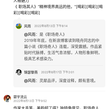
人格魅力”
《 职场其人》”精神境界高远的他，”[喝彩][喝彩][喝
彩][喝彩][喝彩]
风雨
2022年8月13日 下午8:14
@风雨
：
是《职场奇人》
2019年年底，在新浪博客读到晓舟同志的中
篇小说《职场奇人》连载，深受震撼。作品紧
贴时代脉搏，生活气息浓郁，人物形象鲜明，
极具艺术感染力。
锦瑟黎燕
2022年8月17日 下午2:01
@风雨
：
灵犀品评，深度诠释，颇有意境。
碧宇流云
2022年8月13日 下午9:52
作家大手笔，美韵超了得？独特角度见，职场奇人