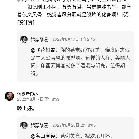
——如此刚正不阿，有勇有谋，虽是儒雅书生，却有
着侠义风骨，感觉吉风分明就是晓峰的化身啊！[赞]
[赞][赞]
锦瑟黎燕
2022年8月17日 下午2:45
@飞花如雪
：
你的感觉好准好美，晓舟同志就
是主人公吉风的原型啊。这样的人在，美丽人
间，卯酉河博客就多了温暖与明亮，值得期
待。
沉默者FAN
2022年8月17日 下午8:59
晚上好。
锦瑟黎燕
2022年8月20日 上午8:05
@名山有径
：
感谢美意，祝欢乐开怀。