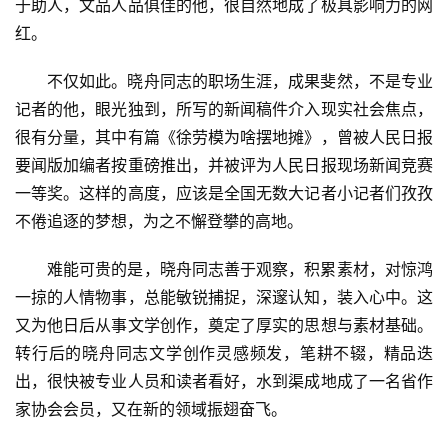
于助人，文品人品俱佳的他，很自然地成了极具影响力的网
红。
不仅如此。晓舟同志的职场生涯，成果斐然，不是专业
记者的他，眼光独到，所写的新闻稿件介入现实社会焦点，
很有分量，其中有篇《徐劳模为啥摆地摊》，曾被人民日报
要闻版加编者按重磅推出，并被评为人民日报现场新闻竞赛
一等奖。这样的高度，应该是全国无数大记者小记者们孜孜
不倦追逐的梦想，为之不懈登攀的高地。
难能可贵的是，晓舟同志善于观察，积累素材，对惊鸿
一掠的人情物事，总能敏锐捕捉，深邃认知，装入心中。这
又为他日后从事文学创作，奠定了厚实的思想与素材基础。
转行后的晓舟同志文学创作灵感频发，笔耕不辍，精品迭
出，很快被专业人员和读者看好，水到渠成地成了一名省作
家协会会员，又在新的领域振翅奋飞。