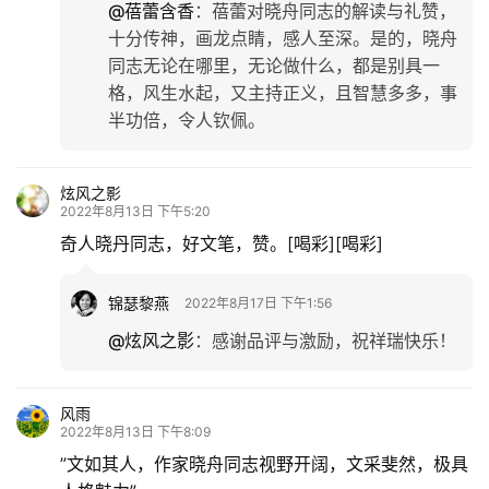
@蓓蕾含香
：
蓓蕾对晓舟同志的解读与礼赞，
十分传神，画龙点睛，感人至深。是的，晓舟
同志无论在哪里，无论做什么，都是别具一
格，风生水起，又主持正义，且智慧多多，事
半功倍，令人钦佩。
炫风之影
2022年8月13日 下午5:20
奇人晓丹同志，好文笔，赞。[喝彩][喝彩]
锦瑟黎燕
2022年8月17日 下午1:56
@炫风之影
：
感谢品评与激励，祝祥瑞快乐！
风雨
2022年8月13日 下午8:09
”文如其人，作家晓舟同志视野开阔，文采斐然，极具