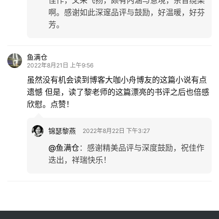
佳作，文采飞扬，颇有内涵与意境，余音绕梁
啊。感谢如此深邃品评与鼓励，好温暖，好芬
芳。
鱼满仓
2022年8月21日 上午9:56
虽然没有机会读到博客大咖小舟博友的这篇小说有点
遗憾 但是，读了黎老师的这篇漂亮的书评之后也倍感
欣慰。点赞！
锦瑟黎燕
2022年8月22日 下午3:27
@鱼满仓
：
感谢精美品评与深度鼓励，祝佳作
迭出，祥瑞快乐！