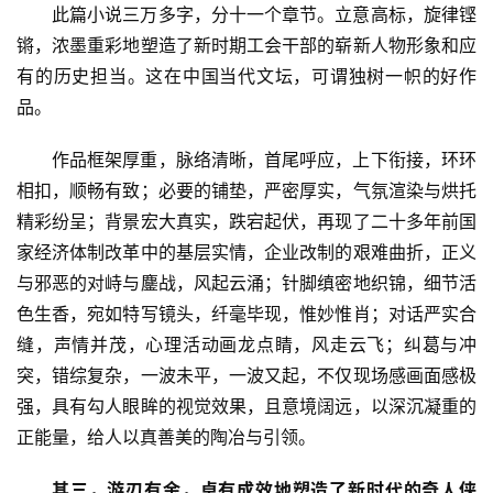
此篇小说三万多字，分十一个章节。立意高标，旋律铿
锵，浓墨重彩地塑造了新时期工会干部的崭新人物形象和应
有的历史担当。这在中国当代文坛，可谓独树一帜的好作
品。
作品框架厚重，脉络清晰，首尾呼应，上下衔接，环环
相扣，顺畅有致；必要的铺垫，严密厚实，气氛渲染与烘托
精彩纷呈；背景宏大真实，跌宕起伏，再现了二十多年前国
家经济体制改革中的基层实情，企业改制的艰难曲折，正义
与邪恶的对峙与鏖战，风起云涌；针脚缜密地织锦，细节活
色生香，宛如特写镜头，纤毫毕现，惟妙惟肖；对话严实合
缝，声情并茂，心理活动画龙点睛，风走云飞；纠葛与冲
突，错综复杂，一波未平，一波又起，不仅现场感画面感极
强，具有勾人眼眸的视觉效果，且意境阔远，以深沉凝重的
正能量，给人以真善美的陶冶与引领。
其三，游刃有余，卓有成效地塑造了新时代的奇人侠