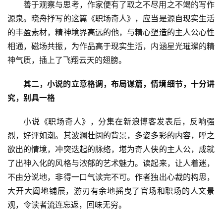
善于观察与思考，作家便有了取之不尽用之不竭的写作
源泉。晓舟抒写的这篇《职场奇人》，应当是源自现实生活
的丰盈素材，精神境界高远的他，与精心塑造的主人公心性
相通，磁场共振，为作品高于现实生活，内涵星光璀璨的精
神气质，插上了飞翔云天的翅膀。
其二，小说的立意格调，布局谋篇，情境细节，十分讲
究，别具一格
小说《职场奇人》，分集在新浪博客发表后，反响强
烈，好评如潮。其波澜壮阔的背景，多姿多彩的内容，呼之
欲出的情境，冲突迭起的脉络，堪为奇人侠的主人公，成就
了出神入化的风格与浓郁的艺术魅力。读起来，让人着迷，
不由分说地，非得一口气读完不可。作者独出心裁的构思，
大开大阖地铺展，游刃有余地摇曳了官场和职场的人文景
观，令读者流连忘返，回味无穷。