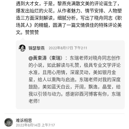
遇到大才女，于是，黎燕充满散文美的评论诞生了，
爆发出灿烂的火花，从作者魅力、情节安排、人物塑
造三方面深刻解读，细腻分析，写出了晓舟同志《职
场其人》的精髓，圆满了一篇文情俱佳的特殊评论美
文。赞赞赞
锦瑟黎燕
2022年8月17日 下午2:11
@黃東濤（東瑞）
：
东瑞老师对晓舟同志创作
的小说，如此解读与礼赞，极具专业文学评论
水准，且用心用情，深邃灵动，美如银月金
星，给人以熏陶与启迪。东瑞老师对我的深度
鼓励，美如蓝天白云，开阔，飘逸，晶莹，给
我以引领与动力。感谢卯酉河博客有你，东瑞
老师！
难诉相思
2022年8月14日 上午7:17