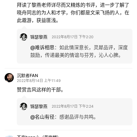
拜读了黎燕老师详尽而又精炼的书评，进一步了解了
晓舟同志的为人和才学，你们都是文采飞扬的人，在
此遨游，获益匪浅。
锦瑟黎燕
2022年8月17日 下午2:20
@难诉相思
：
如此情深意长，灵犀品评，深度
鼓励，传递最美的情谊与芬芳，沁人心脾。
沉默者FAN
2022年8月14日 上午11:49
赞赏吉风这样的干部。
锦瑟黎燕
2022年8月17日 下午2:24
@名山有径
：
感谢品评与共鸣。