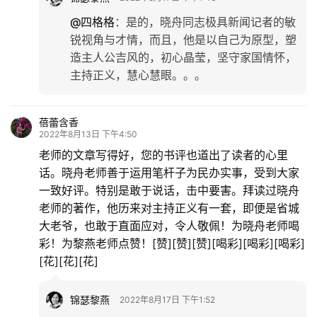
@四格格
：
是的，晓舟同志极具新闻记者的敏
锐视角与才情，而且，他是以自己为原型，塑
造主人公吉风的，初心晶莹，坚守家国情怀，
主持正义，慧心慧眼。。。
蓓蕾含香
2022年8月13日 下午4:50
老师的文章写得好，您的书评也道出了读者的心里
话。晓舟老师善于运用笔杆子为民办实事，受到大家
一致好评。特别是敢于说话，击中要害。拜读过晓舟
老师的著作，他历来对主持正义有一套，即便是省城
大老爷，也敢于直面应对，令人敬佩！为晓舟老师喝
彩！为黎燕老师点赞！[赞][赞][赞][喝彩][喝彩][喝彩]
[花][花][花]
锦瑟黎燕
2022年8月17日 下午1:52