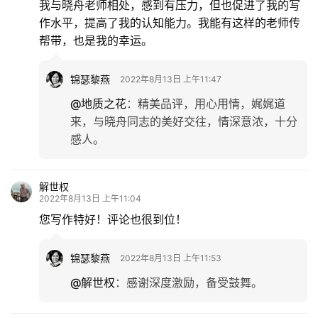
我与晓舟老师相处，感到有压力，但也促进了我的写
旅
作水平，提高了我的认知能力。我能有这样的老师传
游
帮带，也是我的幸运。
登录
注册
育
锦瑟黎燕
2022年8月13日 上午11:47
儿
@地质之花
：
精美品评，用心用情，娓娓道
来，与晓舟同志的美好交往，情深意浓，十分
娱
感人。
乐
解世权
专
2022年8月13日 上午11:04
题
您写作特好！评论也很到位！
更
锦瑟黎燕
2022年8月13日 上午11:53
多
@解世权
：
感谢深度激励，备受鼓舞。