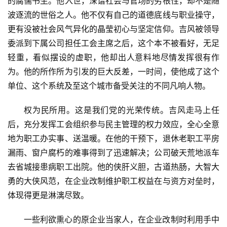
的腐儒书生。他入世，深谙社会与官场的劣根性，却不是随
波逐流的世俗之人。他不仅有自己的道德底线与职业操守，
更有没被社会风气异化的晶莹初心与坚定信仰。吉风被领导
委派到下属公司担任工会主席之后，这个本不被看好，无足
轻重，看似摆设的虚职，他却出人意料地尽情发挥很有作
为。他的所作所为引发的巨大反差，一时间，使他成了这个
单位、这个系统及至这个城市备受关注的不同凡响人物。
权为民所用。这是我们党的光荣传统。吉风走马上任
后，充分发挥工会组织参与民主管理的权力效应，全心全意
地为职工办实事、送温暖。在他的干预下，退休老职工平房
漏雨、窗户腐朽的难事得到了迅速解决；公司破天荒地派车
去省城接患病职工出院。他的侠肝义胆，古道热肠，大智大
勇的大侠风范，在企业改制维护职工权益在与资方对垒时，
体现得更是淋漓尽致。
一些利欲熏心的原企业当家人，在企业改制时利用手中