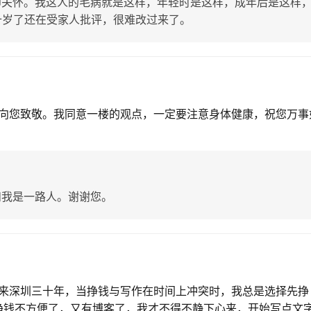
师关怀。我这人的毛病就是这样，年轻时是这样，成年后是这样
十岁了还在受家人批评，很难改过来了。
向您致敬。我同意一楼的观点，一定要注意身体健康，祝您万事
和我是一路人。谢谢您。
来深圳三十年，当挣钱与写作在时间上冲突时，我总是选择先挣
，挣钱不方便了，又有博客了，我才不得不静下心来，开始写点文