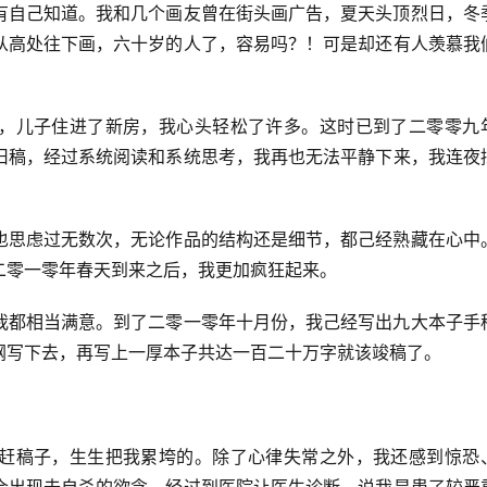
有自己知道。我和几个画友曾在街头画广告，夏天头顶烈日，冬
从高处往下画，六十岁的人了，容易吗？！可是却还有人羡慕我
，儿子住进了新房，我心头轻松了许多。这时已到了二零零九
旧稿，经过系统阅读和系统思考，我再也无法平静下来，我连夜
也思虑过无数次，无论作品的结构还是细节，都己经熟藏在心中
二零一零年春天到来之后，我更加疯狂起来。
我都相当满意。到了二零一零年十月份，我己经写出九大本子手
纲写下去，再写上一厚本子共达一百二十万字就该竣稿了。
。
赶稿子，生生把我累垮的。除了心律失常之外，我还感到惊恐