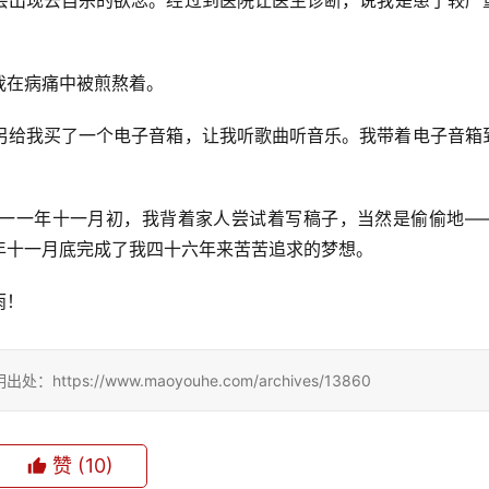
会出现去自杀的欲念。经过到医院让医生诊断，说我是患了较严
。
我在病痛中被煎熬着。
另给我买了一个电子音箱，让我听歌曲听音乐。我带着电子音箱
一一年十一月初，我背着家人尝试着写稿子，当然是偷偷地—
年十一月底完成了我四十六年来苦苦追求的梦想。
雨！
://www.maoyouhe.com/archives/13860
赞
(10)