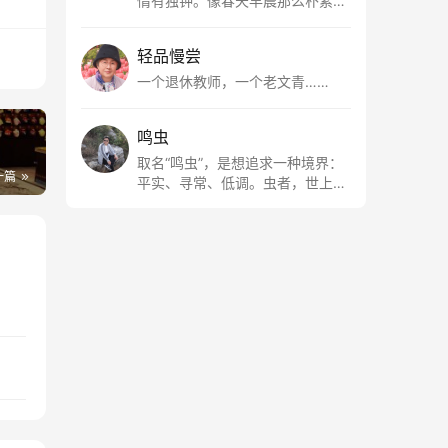
情有独钟。像春天早晨那么朴素，
清新，是我的期许。
轻品慢尝
一个退休教师，一个老文青……
鸣虫
取名“鸣虫”，是想追求一种境界：
一篇
平实、寻常、低调。虫者，世上最
最平常的小生物也；虫鸣这种声
音，不尖利，不张扬，浅吟低唱，
是一种天籁。