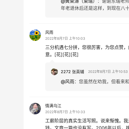
@黃東濤（東瑞）
：
谢谢东瑞老
年老退休后还是这样，到现在八
风雨
2022年8月7日 上午10:03
三分机遇七分拼，您很厉害，为您点赞，
意。[花][花][花]
2272 张英辅
2022年8月7日 上午10:53
@风雨
：
您虽然在劝我，但看来
情满乌江
2022年8月7日 上午10:33
工薪阶层的真实生活写照。说来惭愧。我
钱。文章一篇也没有写。2006年以后