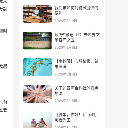
我从
我们该如何对待AI提供的
大鼓
便利
2026年8月9日
到时
读“宁”散记（7）去世界文
学客厅之五
2026年8月8日
【南蛇藤】心想柿橙，结
我最
果圆满
2026年8月8日
关于卯酉河合作社的几点
想法
2026年8月8日
只有
还要
《婆娘，你好！》（41）
痴者为王
2026年8月7日