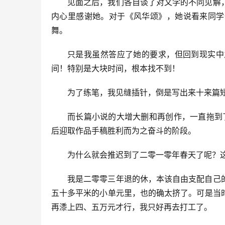
见面之后，我们各自谈了对文学的不同见解
内心里感谢她。对于《风华颂》，她说看来同学
舞。
只是我虽然答应了她的要求，但回到现实中
间！特别是大块时间，根本找不到！
为了练笔，我见缝插针，倒是写出来十来篇
而长篇小说的大增大删和再创作，一直拖到
后迎取作品手稿胜利而为之奋斗的阶段。
为什么就会推迟到了二零一零年春天了呢？这
我是二零零三年退的休，本该自由支配自己
五十多平米的小单元里，也的确太挤了。可是当
再潻上四、五万元才行，我只好再去打工了。