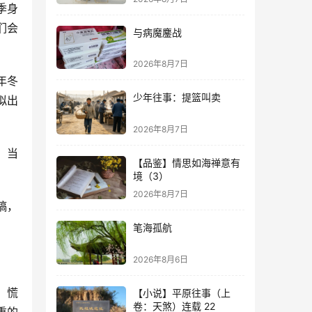
季身
们会
与病魔鏖战
2026年8月7日
年冬
少年往事：提篮叫卖
拟出
2026年8月7日
。当
【品鉴】情思如海禅意有
境（3）
2026年8月7日
稿，
笔海孤航
2026年8月6日
、慌
【小说】平原往事（上
卷：天煞）连载 22