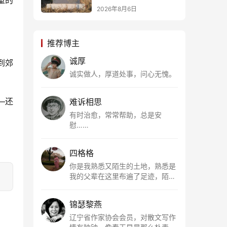
重的
2026年8月6日
推荐博主
诚厚
到郊
诚实做人，厚道处事，问心无愧。
—还
难诉相思
有时治愈，常常帮助，总是安
慰……
四格格
你是我熟悉又陌生的土地，熟悉是
我的父辈在这里布遍了足迹，陌生
是因为我总在梦里遥望你。有幸，
我以这种方式走近了你，你是我的
锦瑟黎燕
根所在，我用文字慢慢认识你、慢
慢熟悉你。
辽宁省作家协会会员，对散文写作