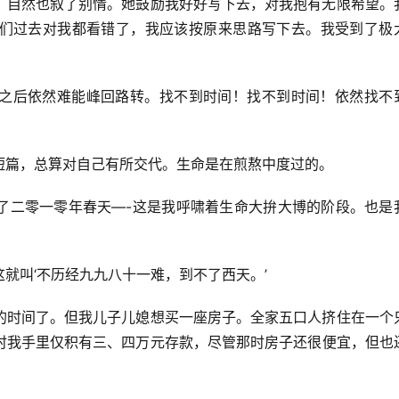
，自然也叙了别情。她鼓励我好好写下去，对我抱有无限希望。
们过去对我都看错了，我应该按原来思路写下去。我受到了极
之后依然难能峰回路转。找不到时间！找不到时间！依然找不
短篇，总算对自己有所交代。生命是在煎熬中度过的。
了二零一零年春天—-这是我呼啸着生命大拚大博的阶段。也是
就叫‘不历经九九八十一难，到不了西天。’
的时间了。但我儿子儿媳想买一座房子。全家五口人挤住在一个
时我手里仅积有三、四万元存款，尽管那时房子还很便宜，但也