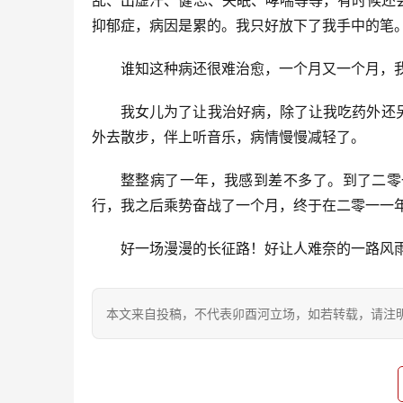
乱、出虚汗、健忘、失眠、哮喘等等，有时候还
抑郁症，病因是累的。我只好放下了我手中的笔
谁知这种病还很难治愈，一个月又一个月，
我女儿为了让我治好病，除了让我吃药外还
外去散步，伴上听音乐，病情慢慢减轻了。
整整病了一年，我感到差不多了。到了二零
行，我之后乘势奋战了一个月，终于在二零一一
好一场漫漫的长征路！好让人难奈的一路风
本文来自投稿，不代表卯酉河立场，如若转载，请注明出处：https