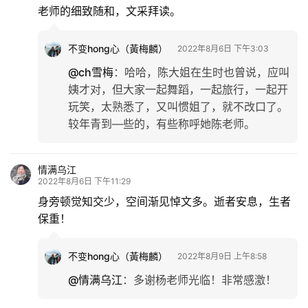
老师的细致随和，文采拜读。
不变hong心（黃梅麟）
2022年8月6日 下午3:03
@ch雪梅
：
哈哈，陈大姐在生时也曾说，应叫
姨才对，但大家一起舞蹈，一起旅行，一起开
玩笑，太熟悉了，又叫惯姐了，就不改口了。
较年青到—些的，有些称呼她陈老师。
情满乌江
2022年8月6日 下午11:29
身旁顿觉知交少，空间渐见悼文多。逝者安息，生者
保重！
不变hong心（黃梅麟）
2022年8月9日 上午8:58
@情满乌江
：
多谢杨老师光临！非常感激！