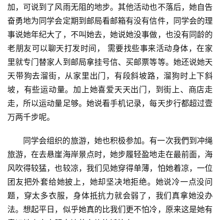
加，可说到了风雨无阻的地步。其他活动也不落后，她自告
奋勇地为同学会定期到邮局看邮箱有没有信件，同学会的理
事说她年纪大了，不叫她去，她说她没事做，也没有同龄的
老朋友可以聊天打发时间， 需要找些事来活动身体，在家
里就专门替家人到邮局拿挂号信、买邮票等等。她还说她天
天带狗去溜街，从家里出门，有段斜坡路，溜狗时上下斜
坡，有些运动量。加上她喜爱天天出门，到街上、商店走
走，所以运动量足够。她说看手机记录，每天步行都超过壹
万两千步呢。
同学会组织的旅游，她也积极参加。有一次我們到冲绳
旅游，在去悬崖海岸景点时，她步履轻盈地走在最前面，海
风吹得较猛，也较凉，我们见她穿得单薄，怕她着凉，一位
团友把外套给她披上，她却坚决地拒绝。她说冷一点没问
题，穿太多衣服，身体抵抗力就会弱了，我们真拿她没办
法。想起平日，似乎她真的比我们更不怕冷，原来这是她有