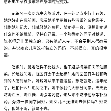
意识地少穿衣服来培养身体的抵抗力。
记得另一次到九寨沟旅游时，在一处景点步行上石级，
她刚好走在我前面，我看她手里提着有些沉重的杂物袋子，
想到她年纪大，想减轻她的负担，帮她提一会，没想到她说
什么也不给我帮，坚持自己带。一个熟悉她的同学对我说，
陈老师是非常独立的，只有她帮人带，不会要别人帮她带
的。并说她女儿有这样独立的妈妈，不必操心，真的很幸
福。
吃饭时，见她吃得不比我少，也不避忌梅菜扣肉等油腻
菜，於是我问她，胆固醇会不会超标？她的回答真叫我和听
到的人感到意外，她说她从来不查这些，想吃就吃，这年纪
了，还怕什么！追问之下，她不像我们大部分同学，天天要
吃降血压、降血糖、降脂等药物，也从来不吃维他命等补益
药。旁边一位同学问她，她女儿不强迫她去体检吗？她说
有，但她不听，就是不去。