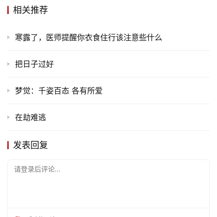
旅
相关推荐
游
登录
注册
寒露了，医师提醒你衣食住行该注意些什么
育
儿
把日子过好
娱
梦觉：千姿百态 各有所爱
乐
在劫难逃
专
题
发表回复
更
请登录后评论...
多