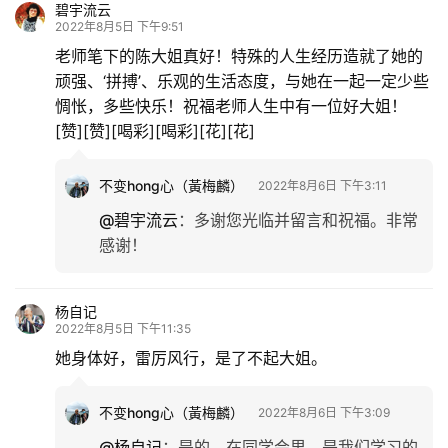
碧宇流云
2022年8月5日 下午9:51
老师笔下的陈大姐真好！特殊的人生经历造就了她的
顽强、‘拼搏’、乐观的生活态度，与她在一起一定少些
惆怅，多些快乐！祝福老师人生中有一位好大姐！
[赞][赞][喝彩][喝彩][花][花]
不变hong心（黃梅麟）
2022年8月6日 下午3:11
@碧宇流云
：
多谢您光临并留言和祝福。非常
感谢！
杨自记
2022年8月5日 下午11:35
她身体好，雷厉风行，是了不起大姐。
不变hong心（黃梅麟）
2022年8月6日 下午3:09
@杨自记
：
是的，在同学会里，是我们学习的