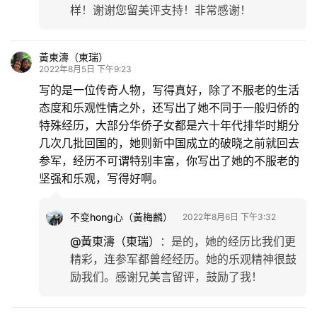
样！谢谢您留美评支持！非常感谢！
黃東濤（東瑞）
2022年8月5日 下午9:23
写的是一位传奇人物，写得真好，除了不服老的生活
态度和乐观性情之外，还写出了她不同于一般归侨的
特殊经历，大部分华侨子女都是六十年代排华时期分
几次几批回国的，她则新中国成立的破晓之前就回去
参军，经历不可谓特别丰富，你写出了她的不服老的
坚强和乐观，写得好啊。
不变hong心（黃梅麟）
2022年8月6日 下午3:32
@黃東濤（東瑞）
：
是的，她的经历比我们更
精彩，连参军都曾经经历。她的乐观精神很鼓
励我们。感谢兄美言留评，鼓励了我！