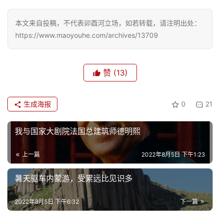
本文来自投稿，不代表卯酉河立场，如若转载，请注明出处：
https://www.maoyouhe.com/archives/13709
赞
(13)
首
页
生成海报
0
21
文
化
我与国家大剧院法国总建筑师德明熙
生
上一篇
2022年8月5日 下午1:23
活
暑天驱车内蒙游，受累远比见识多
情
感
2022年8月5日 下午6:32
下一篇