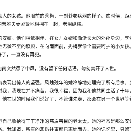
动人的女孩。他眼前的秀梅，一副苍老病弱的样子。这时候，距
的苦难夫妻紧紧地相拥在一起，老泪纵横。
的安慰。他们相依相伴，在女儿女婿和渐渐长大的外孙身边，享
她无微不至的照顾，在向南面前，秀梅就像个需要呵护的小女孩
好了，一直没有再犯。
向南突然患了中风，没有留下任何话语，匆匆离开了人世。
梅表现出惊人的坚强。风烛残年的她冷静地处理完了所有后事。
慰我，我现在并不痛苦，我很幸福，因为我和他共同生活了十年
。他在世的时候我们说好了，不管谁先走，都会在另一个世界等
把自己收拾得干干净净的慈眉善目的老太太。她的神态是那么安
伤。我知道，所有的悲伤往事都已离她而去，她的记忆里，只留