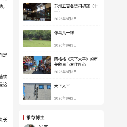
她，
苏州五百名贤祠初窥（十
一）
2026年8月3日
像鸟儿一样
2026年8月3日
而是
四格格《天下太平》的审
美叙事与写作匠心
2026年8月3日
陆续
是这
天下太平
2026年8月2日
推荐博主
块长