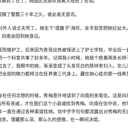
就被抓了壮丁，随国民党部队逃离大陆去了台岛。
阻隔了整整三十年之久，彼此杳无音讯。
对外人说丈夫死了。她生下“遗腹子”海珍，含辛茹苦把她拉扯大
，向南会回到她身边。
医院做护工，后来因为表现出色被保送上了护士学校，毕业后一
同一个科室共事了好多年。记得我小时候，她是个梳着两条长辫
过去了，我眼中的她，渐渐变成了头发花白的慈祥老妇人。女儿
把全部的精力都倾注在抚养第三代身上。藏在她心底的那一线希
存在任何念想的时候，秀梅意外地读到了向南的亲笔信。这是向
的所有亲戚，才在我们这个小县城找到秀梅。向南在信中说，他
年一直在通过各种渠道找她。信中字字句句都流露出对秀梅的无
消息，埋藏那么深、那么久的感情，在一瞬间决堤。