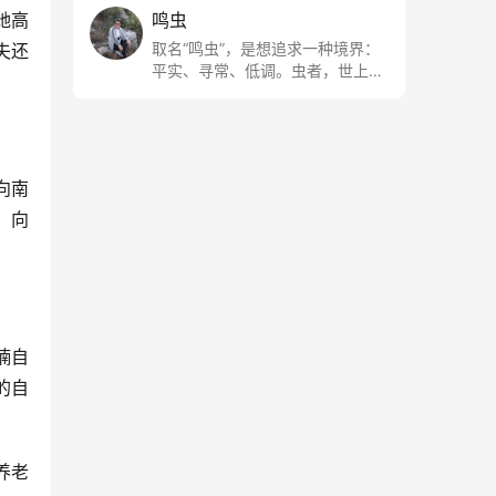
她高
鸣虫
取名“鸣虫”，是想追求一种境界：
夫还
平实、寻常、低调。虫者，世上最
最平常的小生物也；虫鸣这种声
音，不尖利，不张扬，浅吟低唱，
是一种天籁。
向南
。
向
喃自
的自
养老