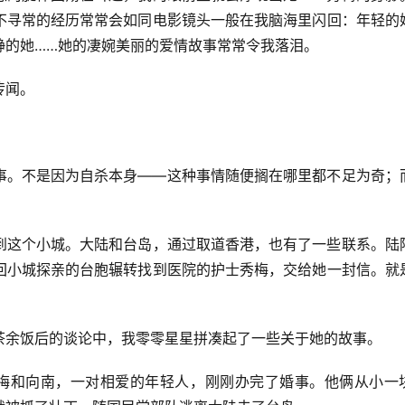
不寻常的经历常常会如同电影镜头一般在我脑海里闪回：年轻的
静的她……她的凄婉美丽的爱情故事常常令我落泪。
传闻。
事。不是因为自杀本身——这种事情随便搁在哪里都不足为奇；
到这个小城。大陆和台岛，通过取道香港，也有了一些联系。陆
回小城探亲的台胞辗转找到医院的护士秀梅，交给她一封信。就
茶余饭后的谈论中，我零零星星拼凑起了一些关于她的故事。
梅和向南，一对相爱的年轻人，刚刚办完了婚事。他俩从小一