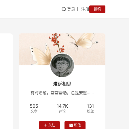
登录
注册
投稿
难诉相思
有时治愈，常常帮助，总是安慰……
505
14.7K
131
文章
评论
粉丝
关注
私信