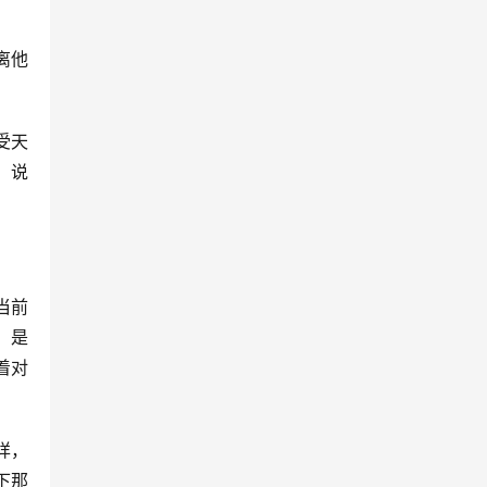
离他
受天
。说
当前
，是
着对
详，
下那