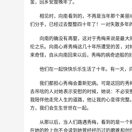
金，回乡安度晚年了。
相见时，向南看到的，不再是当年那个美丽
们分手，已经过去整整四十年了！一对失散多年
向南的确没有再娶，这对于秀梅来说是最大
伦之乐。向南心疼秀梅这几十年所遭受的苦，对
来奇怪，自从向南回来以后，秀梅的病奇迹般的
他们在一起快快乐乐生活了十年。有一天，
我们都担心秀梅会重新犯病。可是这回的秀
去吊唁的人对她表示安慰的时候，她说：不必安
我陪伴他走完人生的道路，他让我的心变得完整
方，我们会生生世世在一起。
从那以后，当人们路遇秀梅，看到的是一个
在她的脸上你不会读到她曾经经历过的磨难和创