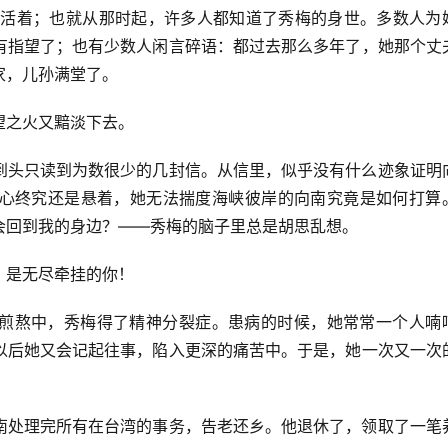
还活着；也就从那时起，许多人都知道了秀梅的身世。多数人为
有指望了；也有少数人闲言碎语：都过去那么多年了，她那个丈
家，儿孙满堂了。
望之火又黯淡下去。
到头只读到为数很少的几封信。从信里，似乎没有什么迹象证明
心终究还是悬着，她无法揣度海峡彼岸的向南究竟是如何打算
会回到我的身边？——秀梅的脑子里总是胡思乱想。
，是无尽牵挂的你！
煎熬中，秀梅得了精神分裂症。患病的时候，她常常一个人喃
以后她又会记起往事，陷入更深的痛苦中。于是，她一次又一次
南处理完所有在台湾的事务，告老还乡。他退休了，领取了一笔