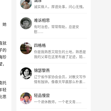
诚厚
诚实做人，厚道处事，问心无愧。
难诉相思
。她
有时治愈，常常帮助，总是安
慰……
直就
四格格
子的
你是我熟悉又陌生的土地，熟悉是
海珍
我的父辈在这里布遍了足迹，陌生
是因为我总在梦里遥望你。有幸，
望，
我以这种方式走近了你，你是我的
锦瑟黎燕
根所在，我用文字慢慢认识你、慢
慢熟悉你。
辽宁省作家协会会员，对散文写作
情有独钟。像春天早晨那么朴素，
南托
清新，是我的期许。
年轻
轻品慢尝
比思
一个退休教师，一个老文青……