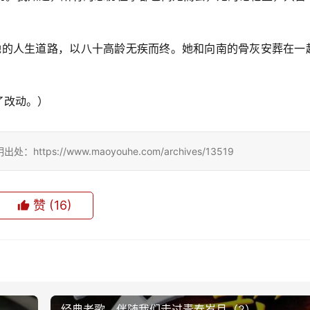
。
了她的人生道路，以八十高龄无疾而终。她和向南的骨灰安葬在一
了改动。）
://www.maoyouhe.com/archives/13519
赞
(16)
0
49
生成海报
经典老歌，伴随我们走过青春岁月（2）