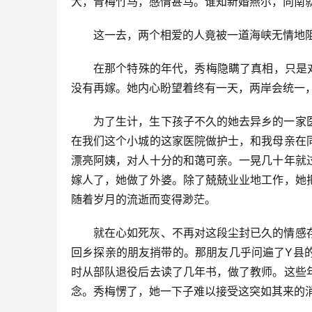
大，青梅竹马，感情甚笃。谁知新婚燕尔，向南
这一去，两个相爱的人竟被一道海峡无情地
在那个特殊的年代，秀梅隐瞒了真相，只是
没有再嫁。她内心盼望着终有一天，两岸会统一
为了生计，生下孩子不久的她去异乡的一家
在我们这个小城的这家医院做护士，和我母亲在
漂亮阿姨，对人十分的和蔼可亲。一晃几十年就
嫁人了，她做了外婆。除了兢兢业业地工作，她
随着岁月的流逝而变得渺茫。
就在心如死灰、不再对这段尘封已久的情感
回乡探亲的朋友捎带的。那朋友几乎问遍了Y县
时从部队退役后去读了几年书，做了教师。这些
念。秀梅愣了，她一下子难以接受这突如其来的