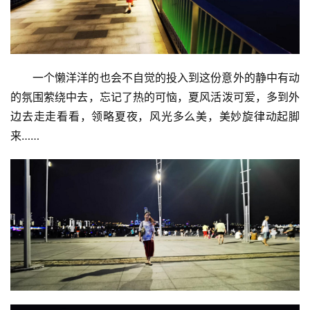
文
化
一个懒洋洋的也会不自觉的投入到这份意外的静中有动
生
的氛围萦绕中去，忘记了热的可恼，夏风活泼可爱，多到外
活
边去走走看看，领略夏夜，风光多么美，美妙旋律动起脚
情
来……
感
旅
游
登录
注册
育
儿
娱