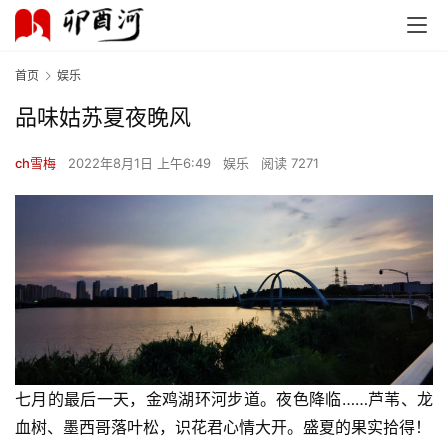
首页
娱乐
品味姑苏夏夜晚风
ch雪梅
2022年8月1日 上午6:49
娱乐
阅读 7271
七月的最后一天，金鸡湖环河步道。夜色降临……芦苇、龙
血树、墨西哥落叶松，识花君心情大开。盛夏的果实拾得！