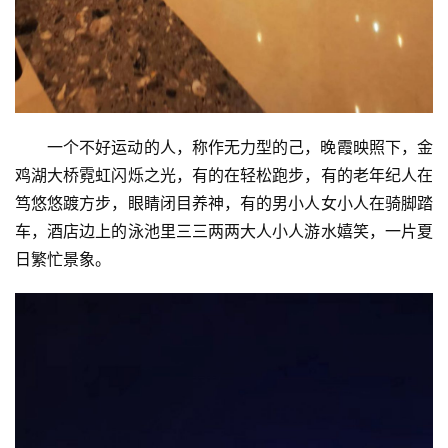
一个不好运动的人，称作无力型的己，晚霞映照下，金
鸡湖大桥霓虹闪烁之光，有的在轻松跑步，有的老年纪人在
笃悠悠踱方步，眼睛闭目养神，有的男小人女小人在骑脚踏
车，酒店边上的泳池里三三两两大人小人游水嬉笑，一片夏
日繁忙景象。