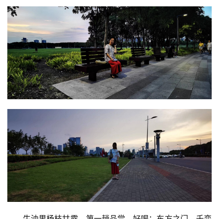
牛油果杨枝甘露，第一趟品尝，好喝；东方之门，千变