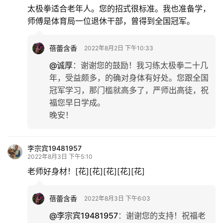
太极拳适合老年人。您的招式很标准。我也准备学，
师傅是体育局一位退休干部，曾得到全国冠军。
蓓蕾含香
2022年8月2日 下午10:33
@诚厚
：
谢谢您的鼓励！我习练太极拳二十几
年，受益颇多，的确对身体有好处。您跟全国
冠军学习，那门槛就高多了，严师出高徒，祝
福您早日学成。
晚安！
李宗宾19481957
2022年8月3日 下午5:10
老师好身材！[花][花][花][花][花]
蓓蕾含香
2022年8月3日 下午6:03
@李宗宾19481957
：
谢谢您的支持！祝福老