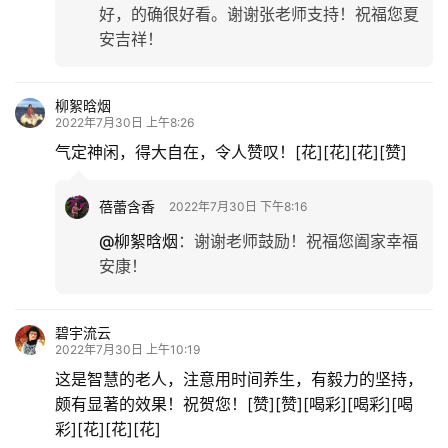
好，的确很好看。谢谢张老师支持！祝福您夏
安吉祥！
柳絮晗烟
2022年7月30日 上午8:26
气定神闲，得大自在，令人赞叹！[花][花][花][赞]
蓓蕾含香
2022年7月30日 下午8:16
@柳絮晗烟
：
谢谢老师鼓励！祝福您阖家幸福
安康！
碧宇流云
2022年7月30日 上午10:19
这是智慧的老人，注意用时间养生，有毅力的坚持，
颇有显著的效果！祝贺您！[赞][赞][喝彩][喝彩][喝
彩][花][花][花]