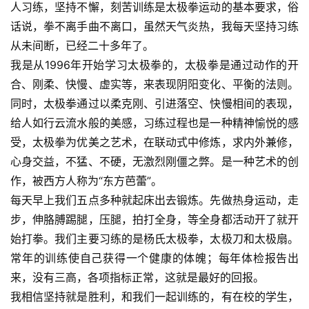
人习练，坚持不懈，刻苦训练是太极拳运动的基本要求，俗
话说，拳不离手曲不离口，虽然天气炎热，我每天坚持习练
从未间断，已经二十多年了。
我是从1996年开始学习太极拳的，太极拳是通过动作的开
合、刚柔、快慢、虚实等，来表现阴阳变化、平衡的法则。
同时，太极拳通过以柔克刚、引进落空、快慢相间的表现，
给人如行云流水般的美感，习练过程也是一种精神愉悦的感
受，太极拳为优美之艺术，在联动式中修炼，求内外兼修，
心身交益，不猛、不硬，无激烈刚僵之弊。是一种艺术的创
作，被西方人称为“东方芭蕾”。
每天早上我们五点多种就起床出去锻炼。先做热身运动，走
步，伸胳膊踢腿，压腿，拍打全身，等全身都活动开了就开
始打拳。我们主要习练的是杨氏太极拳，太极刀和太极扇。
常年的训练使自己获得一个健康的体魄；每年体检报告出
来，没有三高，各项指标正常，这就是最好的回报。
我相信坚持就是胜利，和我们一起训练的，有在校的学生，