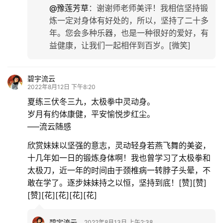
@豫莲芳草
：
谢谢师老师美评！我相信坚持锻
炼一定对身体有好处的，所以，坚持了二十多
年。您会多种乐器，也是一种很好的爱好，有
益健康，让我们一起相伴到百岁。[微笑]
碧宇流云
2022年8月12日 下午8:20
夏练三伏冬三九，太极拳中灵动身。
岁月有约体康健，平安愉悦步红尘。
—–流云随感
欣赏妹妹以坚强的意志，灵动轻身若燕飞舞的美姿，
十几年如一日的锻炼身体啊！我也曾学习了太极拳和
太极刀，近一年的时间由于颈椎病一转脖子头晕，不
敢在学了。逐步妹妹持之以恒，坚持到底！[赞][赞]
[赞][花][花][花][花]
碧宇流云
2022年8月13日 上午2:38