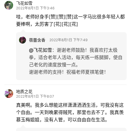
飞花如雪
2022年8月1日 下午3:46
哇，老师好身手[赞][赞][赞]这一字马比很多年轻人都
要棒啊，太厉害了[花][花][花]
蓓蕾含香
2022年8月1日 下午7:49
@飞花如雪
：
谢谢老师鼓励！我喜欢打太极
拳，适合老年人活动，每天练一练腿脚，使自
己老化的速度放慢一点。
谢谢老师的支持！祝福老师夏祺笔健！
地质之花
2022年8月1日 下午8:07
真美啊。我多么想能这样潇潇洒洒生活，可我没有这
个自由。一天到晚累得贼死，那里也去不了。我真羡
慕玉梅姐姐，没有人管，可以自由自在生活。