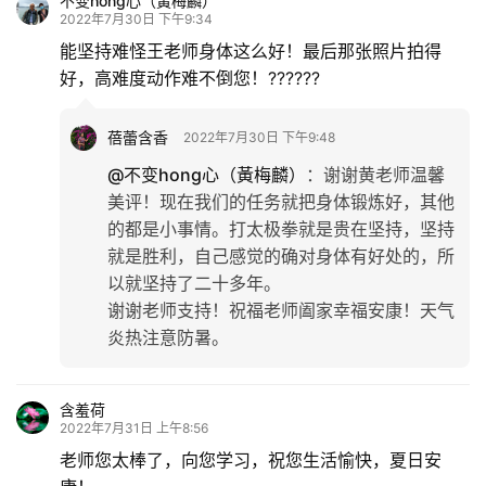
不变hong心（黃梅麟）
2022年7月30日 下午9:34
专
能坚持难怪王老师身体这么好！最后那张照片拍得
题
好，高难度动作难不倒您！??????
更
蓓蕾含香
2022年7月30日 下午9:48
多
@不变hong心（黃梅麟）
：
谢谢黄老师温馨
美评！现在我们的任务就把身体锻炼好，其他
的都是小事情。打太极拳就是贵在坚持，坚持
就是胜利，自己感觉的确对身体有好处的，所
以就坚持了二十多年。
谢谢老师支持！祝福老师阖家幸福安康！天气
炎热注意防暑。
含羞荷
2022年7月31日 上午8:56
老师您太棒了，向您学习，祝您生活愉快，夏日安