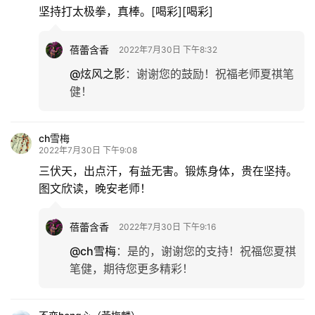
文
坚持打太极拳，真棒。[喝彩][喝彩]
化
蓓蕾含香
2022年7月30日 下午8:32
生
@炫风之影
：
谢谢您的鼓励！祝福老师夏祺笔
活
健！
情
感
ch雪梅
2022年7月30日 下午9:08
旅
三伏天，出点汗，有益无害。锻炼身体，贵在坚持。
游
图文欣读，晚安老师！
登录
注册
育
蓓蕾含香
2022年7月30日 下午9:16
儿
@ch雪梅
：
是的，谢谢您的支持！祝福您夏祺
笔健，期待您更多精彩！
娱
乐