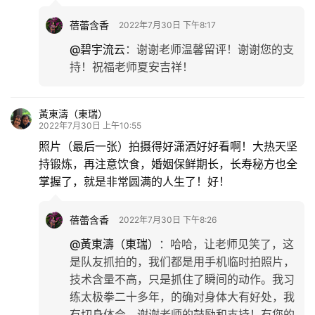
蓓蕾含香
2022年7月30日 下午8:17
@碧宇流云
：
谢谢老师温馨留评！谢谢您的支
持！祝福老师夏安吉祥！
黃東濤（東瑞）
2022年7月30日 上午10:55
照片（最后一张）拍摄得好潇洒好好看啊！大热天坚
持锻炼，再注意饮食，婚姻保鲜期长，长寿秘方也全
掌握了，就是非常圆满的人生了！好！
蓓蕾含香
2022年7月30日 下午8:26
@黃東濤（東瑞）
：
哈哈，让老师见笑了，这
是队友抓拍的，我们都是用手机临时拍照片，
技术含量不高，只是抓住了瞬间的动作。我习
练太极拳二十多年，的确对身体大有好处，我
有切身体会。谢谢老师的鼓励和支持！有您的