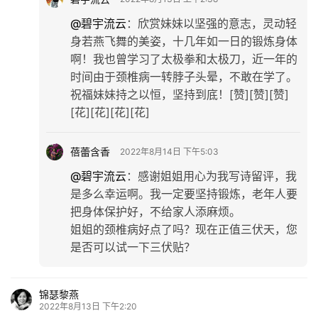
@碧宇流云
：
欣赏妹妹以坚强的意志，灵动轻
身若燕飞舞的美姿，十几年如一日的锻炼身体
啊！我也曾学习了太极拳和太极刀，近一年的
时间由于颈椎病一转脖子头晕，不敢在学了。
祝福妹妹持之以恒，坚持到底！[赞][赞][赞]
[花][花][花][花]
蓓蕾含香
2022年8月14日 下午5:03
@碧宇流云
：
感谢姐姐用心为我写诗留评，我
是多么幸运啊。我一定要坚持锻炼，老年人要
把身体保护好，不给家人添麻烦。
姐姐的颈椎病好点了吗？现在正值三伏天，您
是否可以试一下三伏贴？
锦瑟黎燕
2022年8月13日 下午2:20