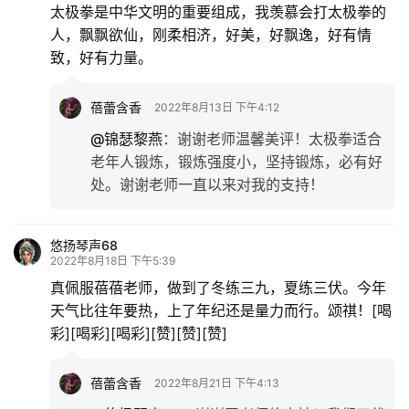
太极拳是中华文明的重要组成，我羡慕会打太极拳的
人，飘飘欲仙，刚柔相济，好美，好飘逸，好有情
致，好有力量。
蓓蕾含香
2022年8月13日 下午4:12
@锦瑟黎燕
：
谢谢老师温馨美评！太极拳适合
老年人锻炼，锻炼强度小，坚持锻炼，必有好
处。谢谢老师一直以来对我的支持！
悠扬琴声68
2022年8月18日 下午5:39
真佩服蓓蓓老师，做到了冬练三九，夏练三伏。今年
天气比往年要热，上了年纪还是量力而行。颂祺！[喝
彩][喝彩][喝彩][赞][赞][赞]
蓓蕾含香
2022年8月21日 下午4:13