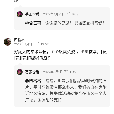
康！
蓓蕾含香
2022年7月31日 下午6:03
@含羞荷
：
谢谢您的鼓励！祝福您夏祺笔健！
四格格
2022年8月1日 下午12:07
好庞大的拳术队伍，个个飒爽英姿 ，出类拔萃。[花]
[花][花][喝彩][喝彩]
蓓蕾含香
2022年8月1日 下午12:56
@四格格
：
哈哈，那是我们搞活动时候拍的照
片，平时习练没有那么多人，我们各自在家附
近地区锻炼，搞集体活动就集合在市区一个大
广场。谢谢您的支持！