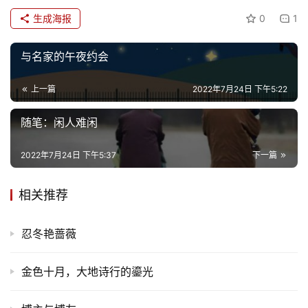
娱
生成海报
0
1
乐
与名家的午夜约会
专
题
上一篇
2022年7月24日 下午5:22
更
随笔：闲人难闲
多
2022年7月24日 下午5:37
下一篇
相关推荐
忍冬艳蔷薇
金色十月，大地诗行的鎏光