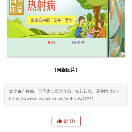
页
文
化
生
活
情
（网络图片）
感
旅
本文来自投稿，不代表卯酉河立场，如若转载，请注明出处：
游
https://www.maoyouhe.com/archives/12311
登录
注册
育
赞
(1)
儿