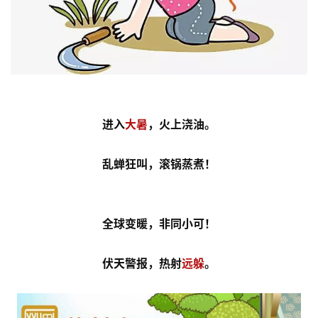
进入
大暑
，火上浇油。
乱蝉狂叫，滚锅蒸煮！
全球变暖，非同小可！
伏天警报，热射
远躲
。
首