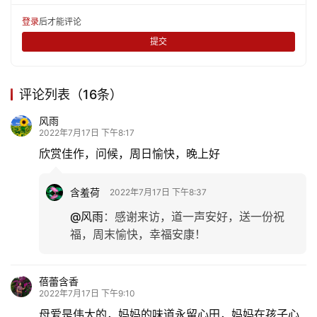
娱
登录
后才能评论
乐
提交
专
题
评论列表（16条）
风雨
更
2022年7月17日 下午8:17
多
欣赏佳作，问候，周日愉快，晚上好
含羞荷
2022年7月17日 下午8:37
@风雨
：
感谢来访，道一声安好，送一份祝
福，周末愉快，幸福安康！
蓓蕾含香
2022年7月17日 下午9:10
母爱是伟大的，妈妈的味道永留心田，妈妈在孩子心