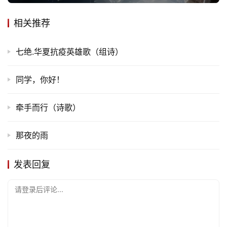
页
相关推荐
文
七绝.华夏抗疫英雄歌（组诗）
化
同学，你好！
生
活
牵手而行（诗歌）
情
感
那夜的雨
旅
发表回复
游
登录
注册
请登录后评论...
育
儿