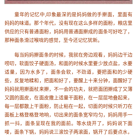
童年的记忆中,印象最深的是妈妈做的手擀面，里面有
妈妈的味道。那个年代，没有现在这么多样的面粉，粮店里
供应的只有普通面粉，妈妈用普通面擀成的面条可好吃了，
那种面条滑过喉咙的感觉，至今还记忆犹新。
每当妈妈擀面条的时候，我就在旁边观看，妈妈边干边
唠叨，软面饺子硬面汤，和面的时候水里要少放点盐，水要
适量，因为水多了，面条会软，不劲道，要把面和的少硬
些，反复地糅和，把面和好了，要醒上十来分钟，面醒好了
妈妈就用擀面杖来擀，不一会的功夫，就把面团擀成了又薄
又圆的面皮，在面皮撒上适量干面粉，在一层层地叠起来，
每一层都散上干面粉，防止粘在一起，切面的时候只听刀在
面板上格登格登地响，切出来的面条宽窄均匀，妈妈用手一
抓一抖，面条呈现在我的面前。等水烧开了，妈妈说下面
喽，面条下锅，妈妈说三滚饺子两滚面，锅开了后要点水，