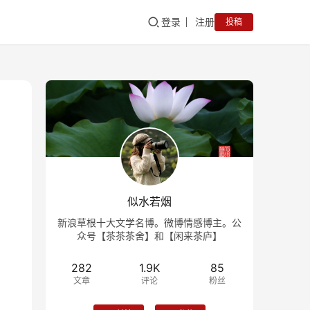
登录
注册
投稿
似水若烟
新浪草根十大文学名博。微博情感博主。公
众号【茶茶茶舍】和【闲来茶庐】
282
1.9K
85
文章
评论
粉丝