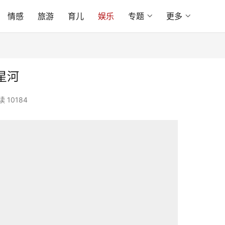
情感
旅游
育儿
娱乐
专题
更多
星河
读 10184