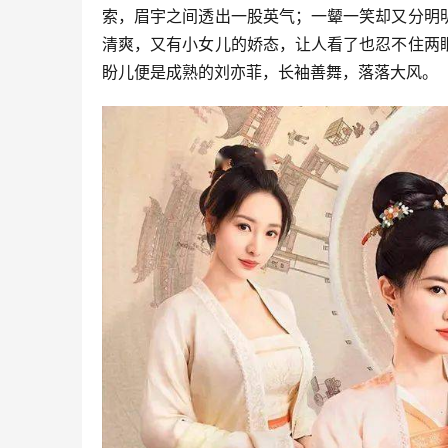
索，眉宇之间透出一股英气；一颦一笑却又分明
清爽，又有小女儿的娇态，让人看了也忍不住两
盼儿便是成熟的刘亦菲，长袖善舞，落落大风。