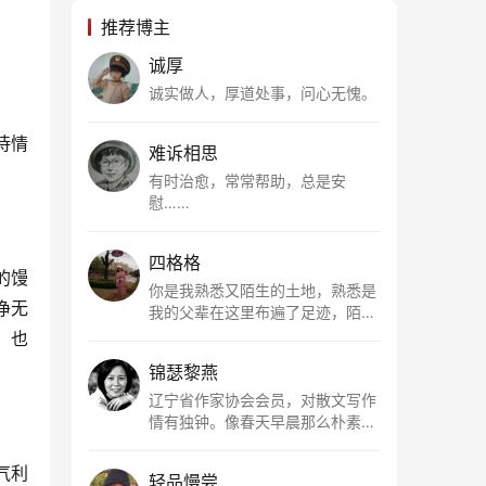
推荐博主
诚厚
诚实做人，厚道处事，问心无愧。
待情
难诉相思
有时治愈，常常帮助，总是安
慰……
四格格
的馒
你是我熟悉又陌生的土地，熟悉是
净无
我的父辈在这里布遍了足迹，陌生
是因为我总在梦里遥望你。有幸，
，也
我以这种方式走近了你，你是我的
锦瑟黎燕
根所在，我用文字慢慢认识你、慢
慢熟悉你。
辽宁省作家协会会员，对散文写作
情有独钟。像春天早晨那么朴素，
清新，是我的期许。
气利
轻品慢尝