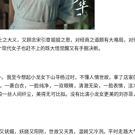
士之大义，又顾念宋引章姐姐之恩，对经商之道颇有大格局，对
个现代女子也赶不上的既大悟觉醒又有手腕决断。
之一。我至今想起小龙女下山寻杨过时，不懂人情世故，拿了店家
，一袭白衣，一脸纯净，一双眼睛，清澈无染，一脸表情，洁
染一丝人间纤尘，美得无可比拟。没有比演小龙女更美的刘亦菲
又妩媚，妖娆又阳刚，世故又天真，温婉又冷冽。平时走路大