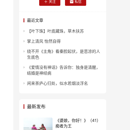
关注
私信
最近文章
【叶下珠】叶底藏珠，草木扶苏
掌上清风 怡然自得
绕不开《主角》看秦腔起伏，是悲凉的人
生底色
《爱情没有神话》告诉你：独身是清醒，
结婚是神经病
闲来茶庐心归处，似水若烟淡浮名
最新发布
《婆娘，你好！》（41）
痴者为王