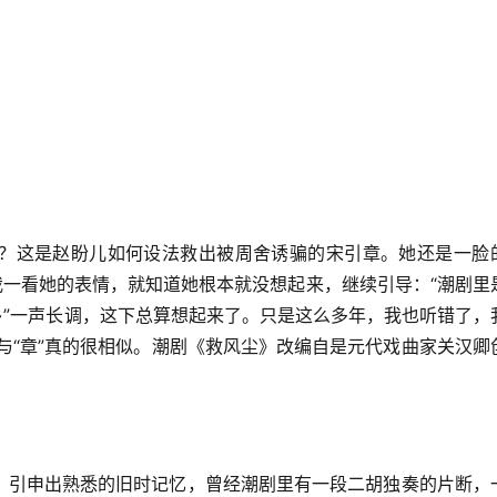
？这是赵盼儿如何设法救出被周舍诱骗的宋引章。她还是一脸
我一看她的表情，就知道她根本就没想起来，继续引导：“潮剧里
~~”一声长调，这下总算想起来了。只是这么多年，我也听错了，
香”与“章”真的很相似。潮剧《救风尘》改编自是元代戏曲家关汉卿
，引申出熟悉的旧时记忆，曾经潮剧里有一段二胡独奏的片断，