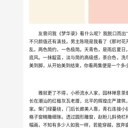
友曾问我《梦华录》看什么呢？我脱口而出
不只颜值还有演技。男主陈晓是我看了《那时花
乱，两色简约，一色极简。天青色，是雨后夏日
底风。一抹靛蓝，淡与简的高级感，荼白色，洗
美到脚，从开始美到结束，你看两集便是一个多
雅就更了不得，小桥流水人家，园林禅意茶
长在潮汕的红楹灰瓦老厝，北平的辉煌庄严建筑
家。柴门绿蔓绕，门后长廊美人靠，青石连接小
格子窗精雕细琢。透过圆形雕窗，赵盼儿斜倚栏
幅画，不知有多少人如我一样，若能穿越，放弃