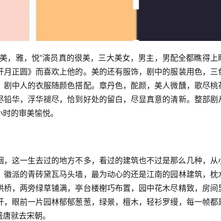
“美，雅，悦”演员真的很美，三大美女，男主，男配全都瞧得上
开月正圆》而喜欢上他的。美的还有服饰，剧中的服装用色，三
，剧中人的衣服随颜色搭配。章丹色，酡颜，美人微醺，歌尽桃
尽铅华，浮华褪尽，恰到好处的留白，尽显真意的清新。整部剧
小时的审美愉悦。
烟，这一生去过的地方不多，看过的建筑也不过是那么几种，从
，徽派的青砖黛瓦马头墙，最为动心的还是江南的园林建筑，枕
拱桥，两旁绿草铺满，亭台楼榭巧布置，园中花木尽精致，房间
杆，眼前一片园林郁郁葱葱，绿景，檀木，轻衫罗缦，每一帧都
盛唐就去宋朝。