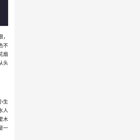
眼，
色不
花扇
从头
小生
水人
里木
是一