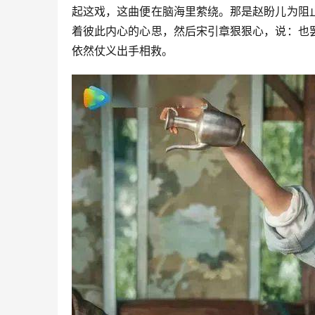
起这戏，这曲便在脑海里萦绕。那是赵盼儿为阻
着彼此内心的心思，然后宋引章狠狠心，说：也
依然仗义出手相救。