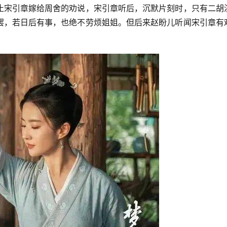
止宋引章嫁给周舍的劝说，宋引章听后，沉默片刻时，只有二胡
罢，若日后有事，也绝不劳烦姐姐。但后来赵盼儿听闻宋引章有