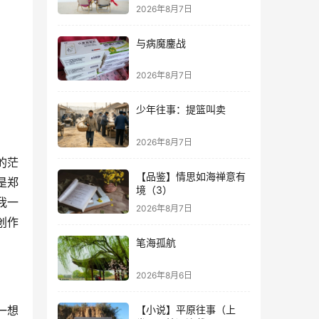
2026年8月7日
与病魔鏖战
2026年8月7日
少年往事：提篮叫卖
2026年8月7日
的茫
【品鉴】情思如海禅意有
是郑
境（3）
我一
2026年8月7日
创作
笔海孤航
2026年8月6日
【小说】平原往事（上
一想