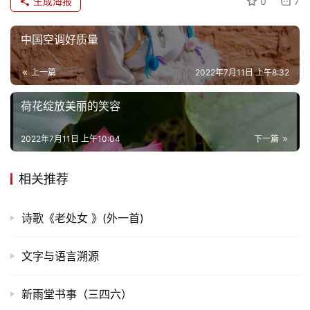
生成海报
0
7
旅
中国空调好质量
游
上一篇
2022年7月11日 上午8:32
登录
注册
育
荷花绽放美丽的笑容
儿
2022年7月11日 上午10:04
下一篇
娱
乐
相关推荐
专
诗歌《老处女 》(外一首)
题
文字与语言溯源
更
多
新雨堂书事（三四六）