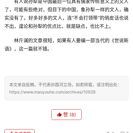
有人说孙犁是中国最后一位具有儒家传统意义上的文人
了，可能有些绝对，但目下的中国，象孙犁一样的文人，确
实没有了。好多好多的文人，连“不会打领带”的俏皮话也说
不出，遑论和孙犁的优点比，就是缺点，也比不上。
林斤澜的文章很短，如果有人要编一部当代的《世说新
语》，这一篇就不错。
首
页
文
本文来自投稿，不代表卯酉河立场，如若转载，请注明出处：
化
https://www.maoyouhe.com/archives/10929
生
活
赞
(8)
情
感