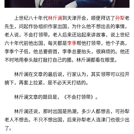
上世纪八十年代
林斤澜
到天津开会，顺便拜访了
孙犁
老
先生，问起作协组织作家出国，为什么他不想出去的事情，
老人说，不会打领带。老人后来还站起来讲故事，说上世纪
六十年代前他出国，每天都是
李季
帮他打领带，他个子高，
李季个子低，他总要俯首，李季总要抬头，很麻烦的。他还
不时地用拳头敲打敲打自己的腰。林斤澜都看在眼里。
林斤澜在文章的最后说，行家认为，其实领带可以拉开
摘下，再套上拉紧，是不必天天打结的。
林斤澜文章的题目是，《不会打领带》。
林斤澜还说，那时出国是热潮，多少人都想去，可孙犁
老人不想去。不只不想出国，后来孙犁老人连津门也很少出
了。