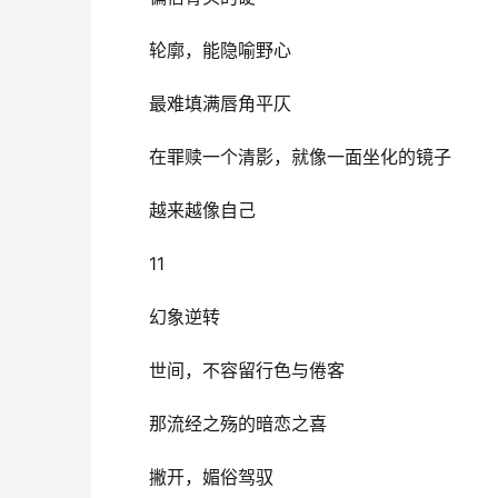
轮廓，能隐喻野心
最难填满唇角平仄
在罪赎一个清影，就像一面坐化的镜子
越来越像自己
11 
幻象逆转
世间，不容留行色与倦客
那流经之殇的暗恋之喜
撇开，媚俗驾驭