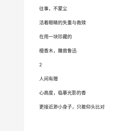
往事，不蒙尘
活着眼睛的失重与救赎
在用一块珍藏的
檀香木，雕凿鲁迅
2
人间有赠
心高度，临摹光影的香
更接近渺小身子，只敢仰头比对