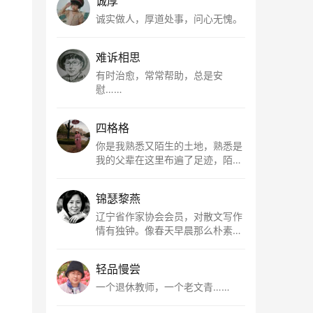
诚厚
诚实做人，厚道处事，问心无愧。
难诉相思
有时治愈，常常帮助，总是安
慰……
四格格
你是我熟悉又陌生的土地，熟悉是
我的父辈在这里布遍了足迹，陌生
是因为我总在梦里遥望你。有幸，
我以这种方式走近了你，你是我的
锦瑟黎燕
根所在，我用文字慢慢认识你、慢
慢熟悉你。
辽宁省作家协会会员，对散文写作
情有独钟。像春天早晨那么朴素，
清新，是我的期许。
轻品慢尝
一个退休教师，一个老文青……