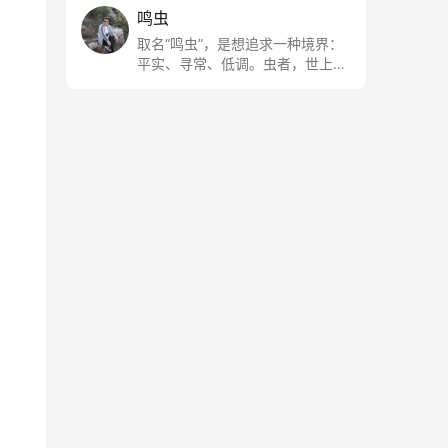
鸣虫
取名“鸣虫”，是想追求一种境界：
平实、寻常、低调。虫者，世上最
最平常的小生物也；虫鸣这种声
音，不尖利，不张扬，浅吟低唱，
是一种天籁。