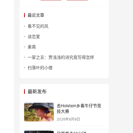
最近文章
看不见的风
谈恋爱
素斋
一家之言：贾浅浅的诗究竟写得怎样
扫落叶的小僧
最新发布
去Holstein乡看牛仔节竞
技大赛
2026年8月9日