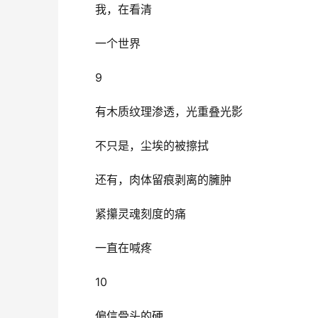
我，在看清
一个世界
9 
有木质纹理渗透，光重叠光影
不只是，尘埃的被擦拭
还有，肉体留痕剥离的臃肿
紧攥灵魂刻度的痛
一直在喊疼
10 
偏信骨头的硬