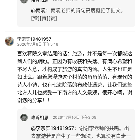
@雨凌
：
雨凌老师的诗句高度概括了拙文。
[赞][赞][赞]
李宗宾19481957
2026年7月8日 下午5:48
喜欢蒋院文章结尾的话：旅游，并不是每一次都能达
到人们的期盼。正因为有收获和失落、有满心希望和
不尽人意，才构成了旅游的真实内涵。人生不也正是
如此么。跟着您漫游这个村落的角角落落，有现代的
诗人小镇，也有七进院落的布政使遗迹，让我们这些
北方人儿也感受一下南方的人文景观，很开心啊，谢
谢您的分享！！
难诉相思
2026年7月10日 下午3:09
@李宗宾19481957
：
谢谢李老师的共鸣。出
去旅游若是产生了一些想法，也算没有白走一