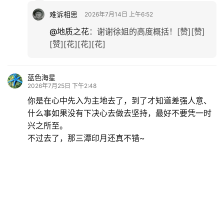
难诉相思
2026年7月14日 上午6:52
@地质之花
：
谢谢徐姐的高度概括！[赞][赞]
[赞][花][花][花]
蓝色海星
2026年7月25日 下午2:48
你是在心中先入为主地去了，到了才知道差强人意、
什么事如果没有下决心去做去坚持，最好不要凭一时
兴之所至。
不过去了，那三潭印月还真不错~
Copyright © 2022 江苏众声信息技术有限公司 版权所有
苏ICP备12037843号-4
增值电信业务经营许可证：苏B2-20120260
苏公网安
备 32098202000026号