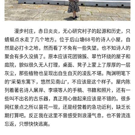
漫步村庄，赤日炎炎，无心研究村子的起源和历史，只
蜻蜓点水走了几个地方。位于后山塘68号的诗人小屋，自
然是必打卡之地，然而看了不免有一些失望。也不知诗人的
聚会有多久没搞了。原本应该花团锦簇、翠竹环绕的屋子和
庭院，貌似很久无人打理，桌面、凳子上蒙上了厚厚的一层
灰尘，那些植物也呈现出自生自灭的凌乱不堪。陶渊明笔下
的“采菊东篱下，悠然见南山”，不应该是这个样子。屋内陈
列着著名诗人屠岸、李瑛等人的手稿、书籍和照片，还有一
些叫不出名的古乐器，真正用心做起来应该是不错的。很多
网红景点之所以昙花一现，还是经营着的急功近利，缺乏长
期打算吧。反正我在这里不曾感受到浪漫气息，也不曾流连
忘返，只想快快逃离。