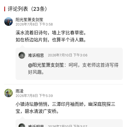
评论列表（23条）
阳光笙箫支剑笙
2026年7月8日 下午3:58
溪水流着旧诗句，墙上字比春草密。
如在桥边站片刻，也算半个诗人籍。
难诉相思
2026年7月10日 下午3:06
@阳光笙箫支剑笙
：
呵呵，支老师这首诗写得
好风趣。
雨凌
2026年7月8日 下午5:39
小镇诗坛静悄悄，三潭印月袖而娇，幽深庭院探三
宝，碧水清波广安桥。
难诉相思
2026年7月10日 下午3:07