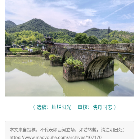
首
页
文
化
生
活
情
感
（ 选稿：灿烂阳光    审核：晓舟同志 ）
旅
游
登录
注册
本文来自投稿，不代表卯酉河立场，如若转载，请注明出处：
育
https://www.maoyouhe.com/archives/107170