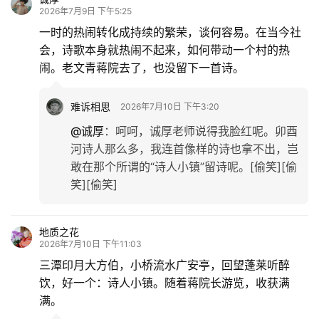
2026年7月9日 下午5:25
一时的热闹转化成持续的繁荣，谈何容易。在当今社
会，诗歌本身就热闹不起来，如何带动一个村的热
闹。老文青蒋院去了，也没留下一首诗。
难诉相思
2026年7月10日 下午3:20
@诚厚
：
呵呵，诚厚老师说得我脸红呢。卯酉
河诗人那么多，我连首像样的诗也拿不出，岂
敢在那个所谓的“诗人小镇”留诗呢。[偷笑][偷
笑][偷笑]
地质之花
2026年7月10日 下午11:03
三潭印月大方伯，小桥流水广安亭，回望蓬莱听醉
饮，好一个：诗人小镇。随着蒋院长游览，收获满
满。