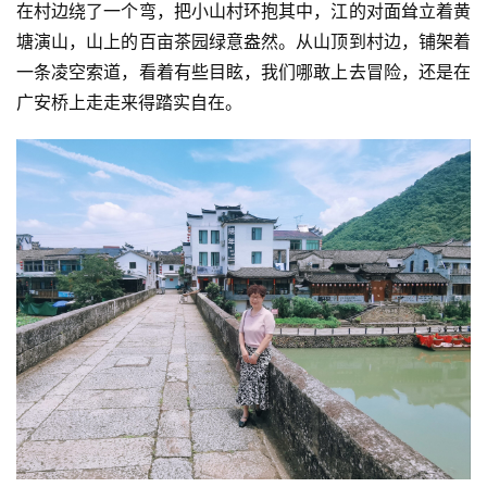
在村边绕了一个弯，把小山村环抱其中，江的对面耸立着黄
塘演山，山上的百亩茶园绿意盎然。从山顶到村边，铺架着
一条凌空索道，看着有些目眩，我们哪敢上去冒险，还是在
广安桥上走走来得踏实自在。