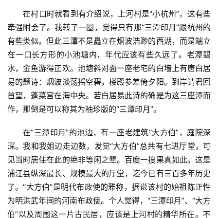
在村口时就看到有介绍说，上河村是“小杭州”，这有些
牵强附会了。我转了一圈，觉得只有那“三潭印月”跟杭州的
有些类似。但此三潭不是矗立在烟波浩渺的西湖，而是端立
在一口长方形的小池塘内，年代应该有些久远了。老潭碧
水，金鱼游得正欢。池塘斜对面一座老宅的白墙上有唐白居
易的题诗：烟波淡荡摇空碧，楼殿参差倚夕阳。到岸请君回
首望，蓬菜宫在海中央。若白居易此诗的确是为这三座潭而
作，那倒是可以称其为袖珍版的“三潭印月”。
在“三潭印月”的池边，有一座老建筑“大方伯”，庭院深
深。我和我姐边走边数，发觉“大方伯”总共有七进厅堂，可
见当时居住在此的绝非等闲之辈。百度一搜果真如此。这是
浦江县纵深最长、规模最大的厅堂，迄今已有三百多年历史
了。“大方伯”是明代布政使的雅称，据说该村的始祖陈正性
为明洪武年间的河南布政使。个人觉得，“三潭印月”、“大方
伯”以及周围这一片古民居，应该是上河村的精华所在。不