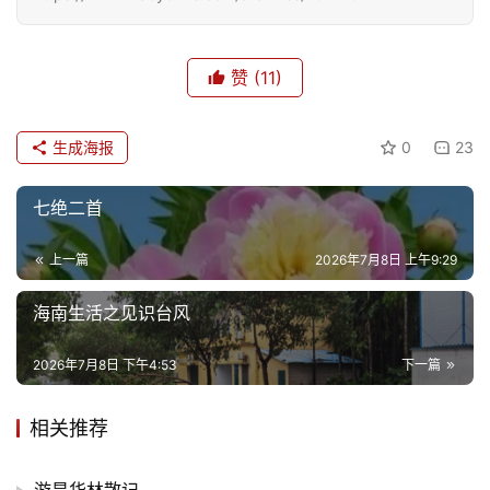
儿
娱
赞
(11)
乐
生成海报
0
23
专
题
七绝二首
更
上一篇
2026年7月8日 上午9:29
多
海南生活之见识台风
2026年7月8日 下午4:53
下一篇
相关推荐
游昙华林散记