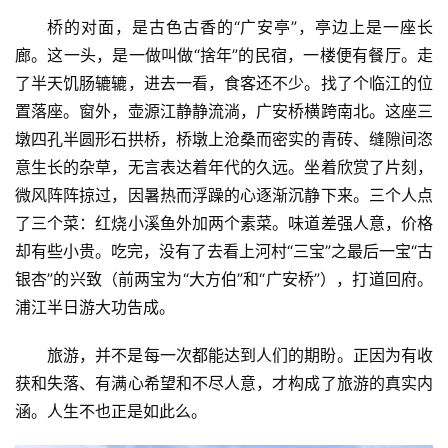
桥的对面，是古色古香的“广安亭”，亭边上是一座长
廊。这一头，是一做叫做“捨年”的民宿，一楼便有餐厅。走
了半天饥肠辘辘，进去一看，食客还不少。找了个临江的位
置落座。窗外，壶源江静静流淌，广安桥横跨南北。这座三
墩四孔半圆形石拱桥，桥墩上沧桑而密实的青砖、缝隙间恣
意生长的杂草，无言表达着年代的久远。坐着欣赏了片刻，
微风阵阵掠过，因暑热而浮躁的心逐渐沉静下来。三个人点
了三个菜：红烧小溪鱼外加两个素菜。味道差强人意，价格
却有些小贵。吃完，没有了去看上河村“三宝”之最后一宝“古
银杏”的兴致（前两宝为“大方伯”和“广安桥”），打道回府。
浦江半日游大功告成。
旅游，并不是每一次都能达到人们的期盼。正因为有收
获和失落、有满心希望和不尽人意，才构成了旅游的真实内
涵。人生不也正是如此么。