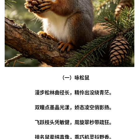
（一）咏松鼠
漫步松林曲径长，精伶出没绕青茫。
双瞳点墨晶光漾，娇态凌空俏影扬。
飞跃枝头凭敏健，周旋翠杪带疏狂。
排名鼠辈纯真像，乖巧机灵抖野香。