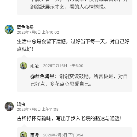
跑跳跃展示才艺，看的人心情愉悦。
专
题
蓝色海星
2026年7月6日 上午10:02
更
生活中总是会留下遗憾，过好当下每一天，对自己好
多
点就好！
雨凌
2026年7月6日 下午6:00
@蓝色海星
：
谢谢赏读鼓励，所言极是，对自
己好点，多花点心思爱自己。
鸣虫
2026年7月6日 上午11:08
古稀抒怀有韵味，写出了步入老境的豁达与通透！
雨凌
2026年7月6日 下午3:54