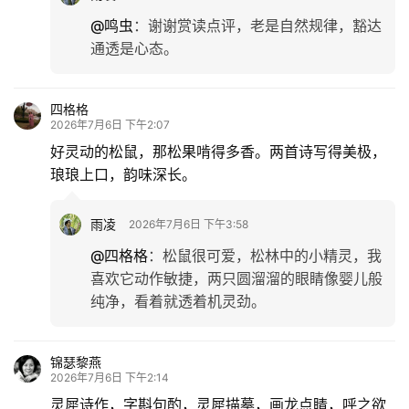
@鸣虫
：
谢谢赏读点评，老是自然规律，豁达
通透是心态。
四格格
2026年7月6日 下午2:07
好灵动的松鼠，那松果啃得多香。两首诗写得美极，
琅琅上口，韵味深长。
雨凌
2026年7月6日 下午3:58
@四格格
：
松鼠很可爱，松林中的小精灵，我
喜欢它动作敏捷，两只圆溜溜的眼睛像婴儿般
纯净，看着就透着机灵劲。
锦瑟黎燕
2026年7月6日 下午2:14
灵犀诗作，字斟句酌，灵犀描摹，画龙点睛，呼之欲