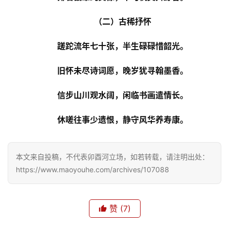
（二）古稀抒怀
蹉跎流年七十张，半生碌碌惜韶光。
旧怀未尽诗词愿，晚岁犹寻翰墨香。
信步山川观水阔，闲临书画遣情长。
休嗟往事少遗恨，静守风华养寿康。
本文来自投稿，不代表卯酉河立场，如若转载，请注明出处：
https://www.maoyouhe.com/archives/107088
赞
(7)