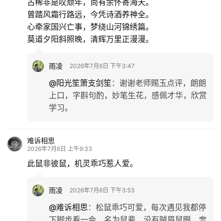
古稀非是叹颓年，尚有余怀寄海天。
文
曾踏风霜行路远，今凭诗酒养神全。
化
心牵家国兴亡事，梦绕山河锦绣篇。
莫道夕阳斜照晚，清辉万里正漫漫。
生
活
雨凌
2026年7月6日 下午3:47
情
@阳光笙箫支剑笙
：
谢谢老师赐玉点评，朗朗
感
上口，字斟句酌，妙笔生花，感佩才华，欣赏
学习。
旅
游
难诉相思
登录
注册
2026年7月6日 上午9:33
育
此鼠非彼鼠，机灵乖巧惹人爱。
儿
雨凌
2026年7月6日 下午3:53
娱
@难诉相思
：
松鼠乖巧可爱，每次遇见我都停
乐
下脚步看一会，名为鼠辈，没有贼眉鼠眼，奔