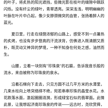
的叶子，将炙热的阳光遮挡，些微光影在枝叶的缝隙中跳跃
闪烁。没有纤尘的绿叶，青翠透亮。深深浅浅，明明幽幽的
叶脉在叶片中凸起，像少女脖颈微突的血管，张扬着醉人的
蓝光。
夏日里，行走在绿荫浓郁的山路上，感受不到一点暑热
的炙烤，也没有步步登高的汗流浃背，仿佛进入既清朗又质
朴，既灵动又神异的梦境，一种不知身在何处之感，油然而
生。
山腰，立着一块刻有“珍珠泉”的石匾，告诉我音乐般的
流水，来自被称为珍珠泉的泉水。
沿着石梯向下走去，只见方圆不过几平方米的水潭里，
几束水柱向上喷突络绎不绝，宛若串串珍珠的晶莹水花。水
花跌落水面，激起圈圈涟漪，形成绿宝石似的翡翠面。此情
此景，让我想起济南珍珠泉的传说——远古时，尧欣赏舜，