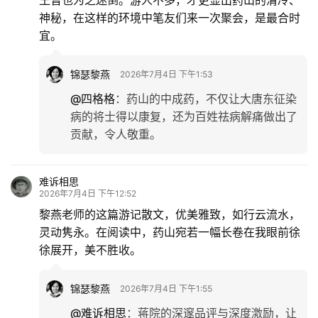
神秘，在这样的环境中笔友们来一次聚会，是最合时
宜。
锦瑟黎燕
2026年7月4日 下午1:53
@四格格
：
药山的中成药，不仅让大唐东征染
病的将士得以康复，还为百姓祛病解痛做出了
贡献，令人敬重。
难诉相思
2026年7月4日 下午12:52
黎燕老师的这篇游记散文，优美雅致，如行云流水，
灵动隽永。在阅读中，药山宛若一幅长卷在我眼前徐
徐展开，美不胜收。
锦瑟黎燕
2026年7月4日 下午1:55
@难诉相思
：
蒋院的深邃品评与深度激励，让