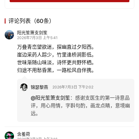
评论列表（60条）
阳光笙箫支剑笙
2026年7月3日 上午5:41
万叠青峦望欲迷，探幽直过夕阳西。
首
崖边采药人踪少，竹里逢桥涧影低。
页
世味渐随山味淡，诗怀更共野怀栖。
归途不用愁昏黑，一路松风自伴携。
文
化
锦瑟黎燕
2026年7月3日 下午2:02
生
@阳光笙箫支剑笙
：
感谢支医生的第一诗意品
活
评，用心用情，字斟句酌，画龙点睛，意境幽
远。
情
感
含羞荷