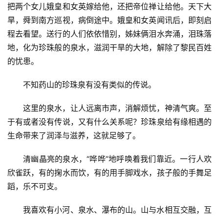
把两个女儿娥皇和女英嫁给他，还把帝位禅让给他。天下大
旱，舜到南方巡视，病倒途中。娥皇和女英闻讯后，即刻启
程去看望。送行的人们依依惜别，姊妹俩泪水奔涌，泪珠落
地，化为珍珠般的泉水，滋润干旱的大地，解除了黎民百姓
的忧患。
不知药山的珍珠泉有没有类似的传说。
这里的泉水，让人远离市声，消解烦忧，神清气爽。至
于有或者没有传说，又有什么关系呢？珍珠泉给有缘相遇的
生命带来了润泽与滋养，这就足够了。
清幽晶亮的泉水，“哗哗”地呼唤着我们靠近。一行人欢
欣雀跃，有的掬水而饮，有的用手脚戏水，孩子般的手舞足
蹈，乐不可支。
我喜欢有小河、泉水、瀑布的山。山与水相互交融，互