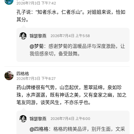
2026年7月3日 下午7:42
孔子说：”知者乐水，仁者乐山”。对姐姐来说，恰如
其分。
锦瑟黎燕
2026年7月4日 上午5:58
@梦菊
：
感谢梦菊的温暖品评与深度激励，让
我倍感亲切，备受鼓舞。
四格格
2026年7月3日 下午8:27
药山牌楼很有气势，山峦起伏，葱翠延绵，泉如珍
珠，水声潺潺，既有神话之美，又有皇家之幽，加之
笔友同游，谈笑风生，不亦乐乎也。
锦瑟黎燕
2026年7月4日 上午6:00
@四格格
：
格格的精美品评，别开生面，文采