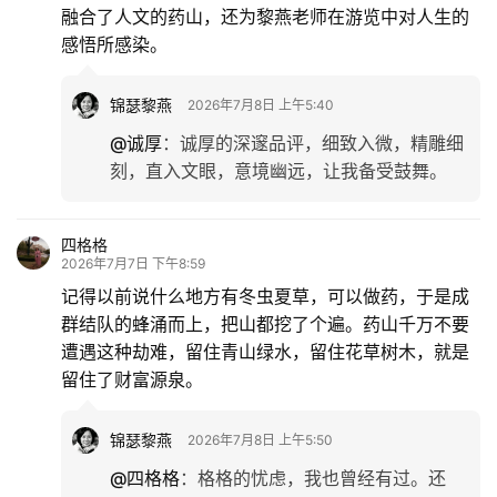
融合了人文的药山，还为黎燕老师在游览中对人生的
感悟所感染。
锦瑟黎燕
2026年7月8日 上午5:40
@诚厚
：
诚厚的深邃品评，细致入微，精雕细
刻，直入文眼，意境幽远，让我备受鼓舞。
四格格
2026年7月7日 下午8:59
记得以前说什么地方有冬虫夏草，可以做药，于是成
群结队的蜂涌而上，把山都挖了个遍。药山千万不要
遭遇这种劫难，留住青山绿水，留住花草树木，就是
留住了财富源泉。
锦瑟黎燕
2026年7月8日 上午5:50
@四格格
：
格格的忧虑，我也曾经有过。还