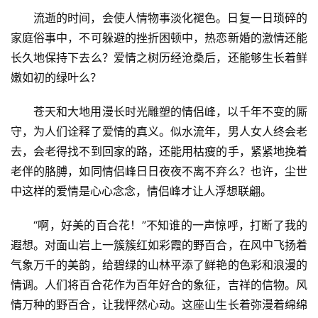
流逝的时间，会使人情物事淡化褪色。日复一日琐碎的
家庭俗事中，不可躲避的挫折困顿中，热恋新婚的激情还能
长久地保持下去么？爱情之树历经沧桑后，还能够生长着鲜
嫩如初的绿叶么？
苍天和大地用漫长时光雕塑的情侣峰，以千年不变的厮
守，为人们诠释了爱情的真义。似水流年，男人女人终会老
去，会老得找不到回家的路，还能用枯瘦的手，紧紧地挽着
老伴的胳膊，如同情侣峰日日夜夜不离不弃么？也许，尘世
中这样的爱情是心心念念，情侣峰才让人浮想联翩。
“啊，好美的百合花！”不知谁的一声惊呼，打断了我的
遐想。对面山岩上一簇簇红如彩霞的野百合，在风中飞扬着
气象万千的美韵，给碧绿的山林平添了鲜艳的色彩和浪漫的
情调。人们将百合花作为百年好合的象征，吉祥的信物。风
情万种的野百合，让我怦然心动。这座山生长着弥漫着绵绵