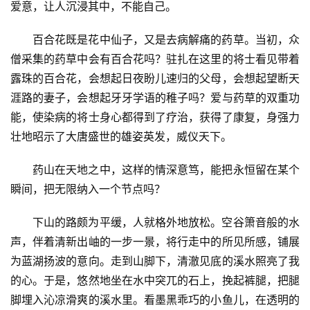
爱意，让人沉浸其中，不能自己。
百合花既是花中仙子，又是去病解痛的药草。当初，众
僧采集的药草中会有百合花吗？驻扎在这里的将士看见带着
露珠的百合花，会想起日夜盼儿速归的父母，会想起望断天
涯路的妻子，会想起牙牙学语的稚子吗？爱与药草的双重功
能，使染病的将士身心都得到了疗治，获得了康复，身强力
壮地昭示了大唐盛世的雄姿英发，威仪天下。
药山在天地之中，这样的情深意笃，能把永恒留在某个
瞬间，把无限纳入一个节点吗？
下山的路颇为平缓，人就格外地放松。空谷箫音般的水
声，伴着清新出岫的一步一景，将行走中的所见所感，铺展
为蓝湖扬波的意向。走到山脚下，清澈见底的溪水照亮了我
的心。于是，悠然地坐在水中突兀的石上，挽起裤腿，把腿
脚埋入沁凉滑爽的溪水里。看墨黑乖巧的小鱼儿，在透明的