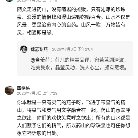
2026年7月3日 上午7:16
旅
随文走进药山，没有喧嚣的摊贩，只有沁凉的珍珠
游
泉、浪漫的情侣峰和漫山遍野的野百合。山水不仅是
登录
注册
风景，更是治愈内心的良药。山风一吹，万物皆有
育
灵，相遇即是缘。
儿
锦瑟黎燕
2026年7月3日 下午2:04
娱
@含羞荷
：
荷儿的精美品评，宛若蓝湖清波，
乐
唯美隽永，晶莹灵动，洗人心尘，颇有意境。
专
题
四格格
2026年7月3日 上午7:29
你本就是一只有灵气的燕子呀，飞进了带皇气的药
更
山，将皇气和灵气用文字融合在一起，药山的葱翠呼
多
之欲出，你们的欢快笑意呼之欲出；所有的山水都是
人们赋予它们的精气，所以药山的珍珠泉也可任你想
象它神话般的出处。