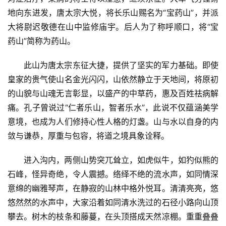
地向东进发，唐太宗大悦，将长乐山赐名为“宝药山”，并派
大将尉迟敬德在山中监修庙宇。后人为了称呼顺口，将“宝
药山”简称为药山。
此山为唐太宗东征大捷，提供了坚实的军力基础。即使
皇家的贵气使山名金光闪闪，山依然静立于天地间，将原初
的山貌与山魂无言彰显，以盛产的中草药，惠及百姓祛病解
痛。孔子曾说过“仁者乐山，智者乐水”，此说不仅蕴涵美学
意境，也成为人们修持心性人格的灯盏。山与水以自身的内
敛与谦恭，厚重与包容，将道之境具象诠释。
进入沟内，两侧山势突兀耸立，如虎似牛，如犳似熊的
石峰，怪异奇绝，令人震撼。络绎不绝的流水声，如同情深
意绵的幽雅琴声，在静寂的山林中格外悦耳。清清亮亮，悠
悠然然的水声中，大家沿着如同清水洗过的石径小路向山顶
攀去。树木的枝条和藤蔓，在头顶搭成天然凉棚。重重叠叠