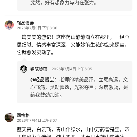
斐然，好有想象力与内在张力。
轻品慢尝
2026年7月3日 下午8:30
一篇美美的游记！这座药山静静滴立在那里，一经心
思细腻、情感丰富深邃，又能妙笔生花的您来探幽，
它就愈发灵动了。
锦瑟黎燕
2026年7月4日 上午6:05
@轻品慢尝
：
老师的精美品评，立意高远，文
心飞鸿，灵动飘逸，光彩夺目；深度激励，是
给我鼓劲加油。
四格格
2026年7月4日 上午8:07
蓝天高，白云飞，青山伴绿水，山中万药皆是宝，帝
王曾也为之迷倒。游人不多，才更显出药山的清冷、