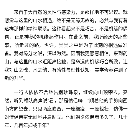
来自于大自然的灵性与感染力，是那样地不可思议。就
感觉与这里的山水相遇，绝不是无缘无故的，必然与我有着
这样那样的精神联系。这种看起来不是巧合，不是机缘的偶
遇，正是神秘的机缘起作用。在此之前，我所经历的那些
事，所走过的路，也许，冥冥之中是为了此刻的相遇做准
备。我对缘分之说，深以为然。因而我更愿意相信，来到药
山，与这里的山水近距离接触，是命运的机缘巧合所致，让
我对山之魂，水之韵，有感性与理性认知，美学修养得到了
新的升华。
一行人依依不舍地告别珍珠泉，继续向山顶攀去。突
然，听到领队高声说“看，那是情侣峰！”顺着他的手势向西
南方向望去，只见两座峰峦，一座细瘦，一座粗壮，仿佛一
对情侣亲密无间地并肩站立。他们朝夕依偎着多久了，几十
年，几百年抑或千年？