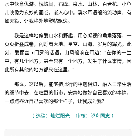
水中惬意优游。恍惚间，石峰、泉水、山林、百合花、小鱼
儿映像为玄妙的画卷，嵌入心中。溪水耳语般的流动声，有
如天籁，让我格外地熨帖飘逸。
我是这样地偏爱山水和野趣，用心凝视的角角落落，一
页页折叠成卷，闪烁着大地、星空、山海、岁月的辉光。此
刻，爱丽丝 •门罗的话语，山风般响在耳边：“在你的一生
中，有几个地方，甚至只有一个地方，发生了什么事情，因
此所有其他的地方都只在这里。”
那么，这以后，能够把此行的相遇相知，融入日常生活
的细节中去，在喧嚣的街市，安静地做好自己喜欢的事情，
一点点靠近自己喜欢的那个样子，让我成为我？
（ 选稿：灿烂阳光    审核：晓舟同志 ）