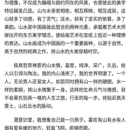
为镜像，不仅成为巍峨与婉约同在的风景，也使彼此的美学
特征越发凸显。山与水亲密相依，相互辉映，相互成就，这
山就多了动感，有了灵气；这水，就有了坚实的依靠，多了
美韵。山水是中国画彼此契合的两种元素，承载着艺术大师
继往开的东方美学理念，使绘画艺术在宣纸上抵近一种理想
的表达。山水画成为中国画的一个重要画种，以源于自然，
高于自然的经典之作，将山水的大美穿越时空。
极具哲思禅意的山水情，晶莹，纯净，深广，久远，给
人以引领与陶冶。我的内心清亮了，我的世界明澈了。一个
人，无论男人还是女人，如若同时拥有山一样的硬朗，水一
样的柔婉，将山水情集于一身，这样的生命元气与情感，就
不会辜负别具一格的人生之旅，行走的每一步，将贴近高天
厚土，山石云水的脉动。
潜意识里，我想象自己是一只燕子，喜欢有山有水有人
烟有爱有暖的地方，轻盈飞翔，呢喃而歌。