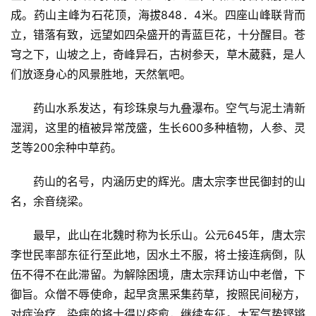
成。药山主峰为石花顶，海拔848．4米。四座山峰联背而
立，错落有致，远望如四朵盛开的青蓝巨花，十分醒目。苍
穹之下，山坡之上，奇峰异石，古树参天，草木葳蕤，是人
们放逐身心的风景胜地，天然氧吧。
药山水系发达，有珍珠泉与九叠瀑布。空气与泥土清新
湿润，这里的植被异常茂盛，生长600多种植物，人参、灵
芝等200余种中草药。
药山的名号，内涵历史的辉光。唐太宗李世民御封的山
名，余音绕梁。
最早，此山在北魏时称为长乐山。公元645年，唐太宗
李世民率部东征行至此地，因水土不服，将士接连病倒，队
伍不得不在此滞留。为解除困境，唐太宗拜访山中老僧，下
御旨。众僧不辱使命，起早贪黑采集药草，按照民间秘方，
对症治疗，染病的将士得以痊愈，继续东征。大军气势铿锵