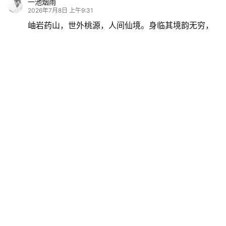
一池烟雨
2026年7月8日 上午9:31
岫岩药山，世外桃源，人间仙境。身临其境韵无穷，
入目皆情，情景交融。千年圣地，相遇相知，启迪心
灵。好个家国情怀，代代传承。
锦瑟黎燕
2026年7月8日 下午2:17
@一池烟雨
：
一池烟雨的精美品评与点赞，意
境幽远，光彩照人，让我倍感温暖，备受鼓
舞。
王志学四连笔记
2026年7月8日 上午10:12
药山探宝收获多。
锦瑟黎燕
2026年7月8日 下午2:19
@王志学四连笔记
：
感谢诗人热情有加，频频