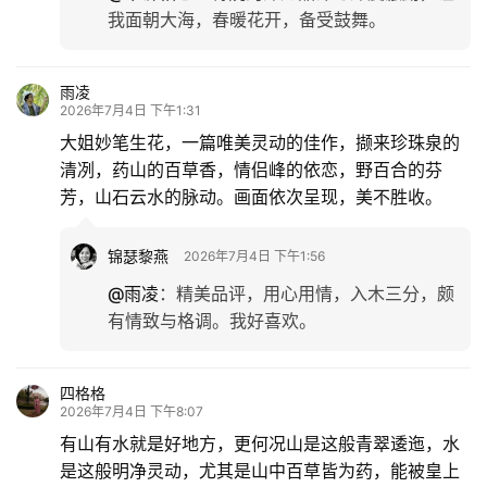
我面朝大海，春暖花开，备受鼓舞。
雨凌
2026年7月4日 下午1:31
大姐妙笔生花，一篇唯美灵动的佳作，撷来珍珠泉的
清冽，药山的百草香，情侣峰的依恋，野百合的芬
芳，山石云水的脉动。画面依次呈现，美不胜收。
锦瑟黎燕
2026年7月4日 下午1:56
@雨凌
：
精美品评，用心用情，入木三分，颇
有情致与格调。我好喜欢。
四格格
2026年7月4日 下午8:07
有山有水就是好地方，更何况山是这般青翠逶迤，水
是这般明净灵动，尤其是山中百草皆为药，能被皇上