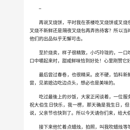
–
再说叉烧饼，平时我在茶楼吃叉烧饼或叉烧
叉烧不新鲜还是隔夜叉烧包再弄热待客？所以当
他们的出品似乎无懈可击。
至於烧卖，样子很精致，小巧玲珑的，一口
口中嚼起来时，甜咸鲜味恰到好处！心里刚赞它
最后尝过春卷，也很精采。皮不硬，馅料新
尝，见弟媳边吃边点头，想必也是美味的。
吃过最後上的炒饭，大家正闲谈着，一位服
祝大伯生日快乐，我一楞，那天确是我生日，但
说，父亲节也快到了。所以今天请你们来，给大
接下来他忙着点蜡烛，拍照，叫我吹蜡烛等