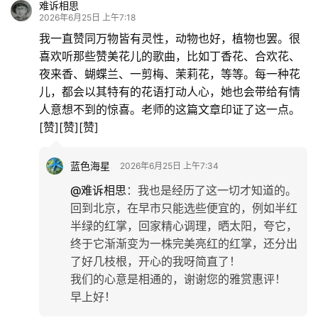
难诉相思
2026年6月25日 上午7:18
我一直赞同万物皆有灵性，动物也好，植物也罢。很
喜欢听那些赞美花儿的歌曲，比如丁香花、合欢花、
夜来香、蝴蝶兰、一剪梅、茉莉花，等等。每一种花
儿，都会以其特有的花语打动人心，她也会带给有情
人意想不到的惊喜。老师的这篇文章印证了这一点。
[赞][赞][赞]
蓝色海星
2026年6月25日 上午7:34
@难诉相思
：
我也是经历了这一切才知道的。
回到北京，在早市只能选些便宜的，例如半红
半绿的红掌，回家精心调理，晒太阳，夸它，
终于它渐渐变为一株完美亮红的红掌，还分出
了好几枝根，开心的我呀简直了！
我们的心意是相通的，谢谢您的雅赏惠评！
早上好！