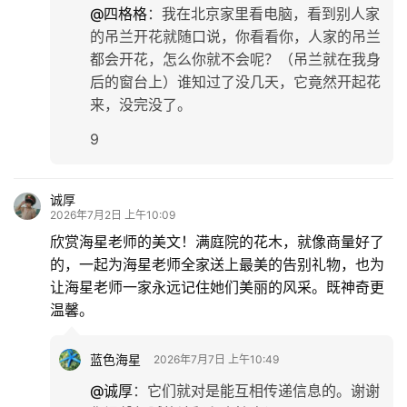
@四格格
：
我在北京家里看电脑，看到别人家
的吊兰开花就随口说，你看看你，人家的吊兰
都会开花，怎么你就不会呢？（吊兰就在我身
后的窗台上）谁知过了没几天，它竟然开起花
来，没完没了。
9
诚厚
2026年7月2日 上午10:09
欣赏海星老师的美文！满庭院的花木，就像商量好了
的，一起为海星老师全家送上最美的告别礼物，也为
让海星老师一家永远记住她们美丽的风采。既神奇更
温馨。
蓝色海星
2026年7月7日 上午10:49
@诚厚
：
它们就对是能互相传递信息的。谢谢