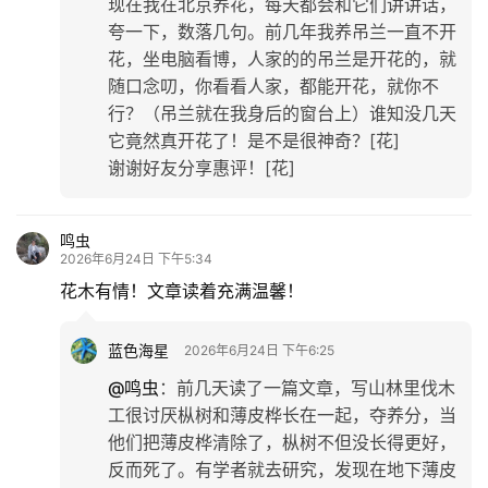
现在我在北京养花，每天都会和它们讲讲话，
儿
夸一下，数落几句。前几年我养吊兰一直不开
花，坐电脑看博，人家的的吊兰是开花的，就
娱
随口念叨，你看看人家，都能开花，就你不
乐
行？（吊兰就在我身后的窗台上）谁知没几天
它竟然真开花了！是不是很神奇？[花]
谢谢好友分享惠评！[花]
专
题
鸣虫
更
2026年6月24日 下午5:34
多
花木有情！文章读着充满温馨！
蓝色海星
2026年6月24日 下午6:25
@鸣虫
：
前几天读了一篇文章，写山林里伐木
工很讨厌枞树和薄皮桦长在一起，夺养分，当
他们把薄皮桦清除了，枞树不但没长得更好，
反而死了。有学者就去研究，发现在地下薄皮