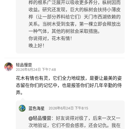
桦的根系广泛展开以吸收更多养分，枞树因而
收益。研究还发现，巨大的枞树会扶持小薄皮
桦（让一部分养料给它们）天门市西湖依赖的
关系。当树木受到虫害，第一棵立即会释放出
一种气体，其他的树就会采取措施。
你说得对，花木有情！
晚上好！
轻品慢尝
2026年6月24日 下午7:48
花木有情也有灵，它们全力地绽放，是要让最美的姿
态留在你们的记忆中，也是报答你们好几年辛勤的侍
弄。
蓝色海星
2026年6月24日 下午8:15
@轻品慢尝
：
好友说得对极了，后来一次又一
次地验证，它们不但会感恩，还会记仇。我在