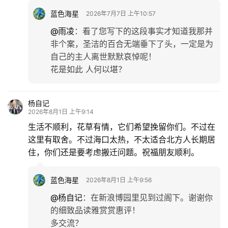
蓝色海星
2026年7月7日 上午10:57
@雨凌
：
看了您写下的这段事实才知道我那并
非个案，圣洁的百合无端垂下了头，一定是为
自己的主人离世默默哀悼呢！
花是如此 人何以堪？
杨自记
2026年8月1日 上午9:14
生活不顺利，花草有情，它们希望挽留你们。不过在
这里有取舍。不过海口太热，不太适合北方人长期居
住，你们还是要考虑搬迁问题。祝福朋友顺利。
蓝色海星
2026年8月1日 上午9:56
@杨自记
：
在新浪博园里见到过阁下。谢谢你
的细致品读雅赏赏惠评！
多交流？