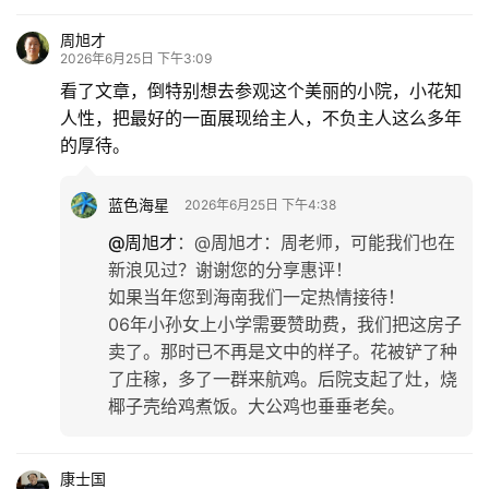
周旭才
2026年6月25日 下午3:09
看了文章，倒特别想去参观这个美丽的小院，小花知
人性，把最好的一面展现给主人，不负主人这么多年
的厚待。
蓝色海星
2026年6月25日 下午4:38
@周旭才
：
@周旭才：周老师，可能我们也在
新浪见过？谢谢您的分享惠评！
如果当年您到海南我们一定热情接待！
06年小孙女上小学需要赞助费，我们把这房子
卖了。那时已不再是文中的样子。花被铲了种
了庄稼，多了一群来航鸡。后院支起了灶，烧
椰子壳给鸡煮饭。大公鸡也垂垂老矣。
康士国