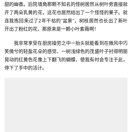
甜的幽香。后院墙角那颗不知名的怪树居然从树叶旁直接就
开了两朵乳黄的花，这花也居然结出了一个怪怪的果子。就
连我拣回来过了2年干枯的“盆景”，树枝居然也长出了新叶
开出了粉红的花，那原来是一颗小叶紫薇啊！
我非常享受在厨房操劳之中一抬头就能看到在微风中巧
笑倩兮的轻盈花朵的感觉、一树浅绿色的茂盛叶子衬得明丽
晃动的红黄色花像上下翻飞的蝴蝶，使我有时会专注于此，
停下了手中的活计。