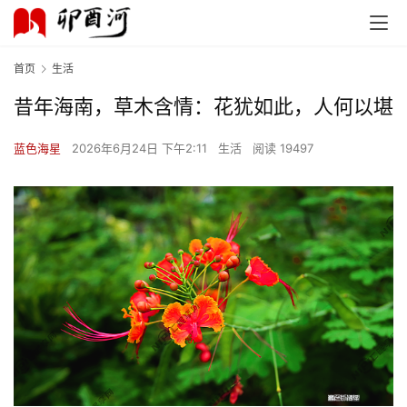
首页
生活
昔年海南，草木含情：花犹如此，人何以堪
蓝色海星
2026年6月24日 下午2:11
生活
阅读 19497