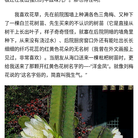
我喜欢花草，先在前院围墙上种满各色三角梅、又种下
了一棵白兰花树苗、先生买来的不认识的树苗（它是直接从
树干上长出叶子，样子奇奇怪怪，就塞在后院阴暗的墙角里
种下，从来没有浇过水）、后院厨房窗口外还有能吐出长长
细细的纤巧花蕊的红黄色花朵的无名树（我曾在外文画报上
见过，非常喜欢）。当朋友从海口送来一棵枇杷树苗时，更
给我送来了那颗开红黄色花树名字的—-“洋金凤”。就像刘梅
花说的“这名字俗的，简直叫我生气。”