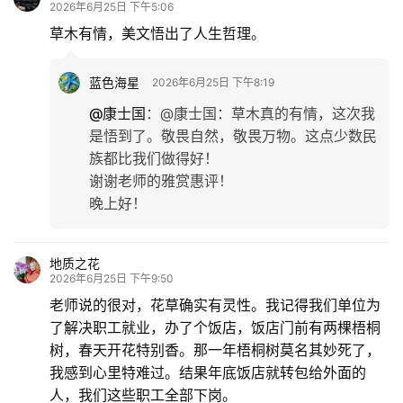
2026年6月25日 下午5:06
草木有情，美文悟出了人生哲理。
蓝色海星
2026年6月25日 下午8:19
@康士国
：
@康士国：草木真的有情，这次我
是悟到了。敬畏自然，敬畏万物。这点少数民
族都比我们做得好！
谢谢老师的雅赏惠评！
晚上好！
地质之花
2026年6月25日 下午9:50
老师说的很对，花草确实有灵性。我记得我们单位为
了解决职工就业，办了个饭店，饭店门前有两棵梧桐
树，春天开花特别香。那一年梧桐树莫名其妙死了，
我感到心里特难过。结果年底饭店就转包给外面的
人，我们这些职工全部下岗。