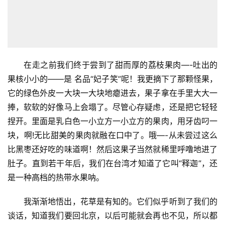
在走之前我们终于尝到了甜而厚的荔枝果肉—-吐出的
果核小小的——是 名品“妃子笑”呢！我更摘下了那颗怪果，
它的绿色外皮一大块一大块地瘪进去，果子拿在手里大大一
捧，软软的好像马上会塌了。尽管心存疑虑，还是把它轻轻
捏开。里面是乳白色一小立方一小立方的果肉，用牙齿叼一
块，啊!无比甜美的果肉就融在口中了。哦—-从未尝过这么
比黑枣还好吃的味道啊！然后这果子当然就稀里呼噜地进了
肚子。直到若干年后，我们在台湾才知道了它叫“释迦”，还
是一种高档的热带水果呐。
我渐渐地悟出，花草是有知的。它们似乎听到了我们的
谈话，知道我们要回北京，以后可能就会再也不见，所以都