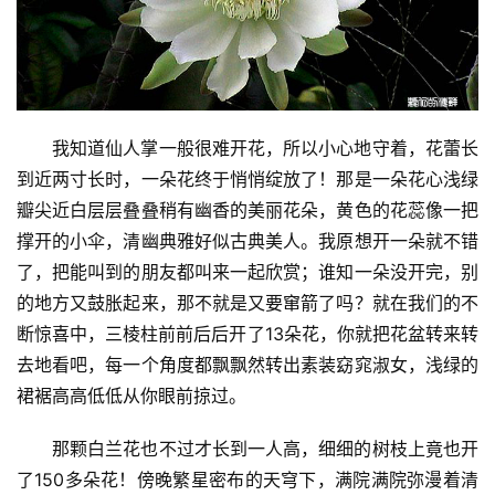
我知道仙人掌一般很难开花，所以小心地守着，花蕾长
到近两寸长时，一朵花终于悄悄绽放了！那是一朵花心浅绿
瓣尖近白层层叠叠稍有幽香的美丽花朵，黄色的花蕊像一把
撑开的小伞，清幽典雅好似古典美人。我原想开一朵就不错
了，把能叫到的朋友都叫来一起欣赏；谁知一朵没开完，别
的地方又鼓胀起来，那不就是又要窜箭了吗？就在我们的不
断惊喜中，三棱柱前前后后开了13朵花，你就把花盆转来转
去地看吧，每一个角度都飘飘然转出素装窈窕淑女，浅绿的
裙裾高高低低从你眼前掠过。
那颗白兰花也不过才长到一人高，细细的树枝上竟也开
了150多朵花！傍晚繁星密布的天穹下，满院满院弥漫着清