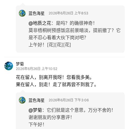
蓝色海星
2026年6月26日 上午8:53
@地质之花
：
是吗？的确很神奇！
莫非梧桐树预感饭店前景暗淡，提前撤了？它
是不忍心看着大伙下岗对吧？
上午好！[花][花][花]
梦菊
2026年6月26日 上午10:52
花在留人，别离开我呀！您看我多美。
果在留人，别走！走了就再尝不到我了。
蓝色海星
2026年6月26日 下午3:06
@梦菊
：
它们就是这个意思，万分不舍的！
谢谢朋友的分享惠评！
下午好！