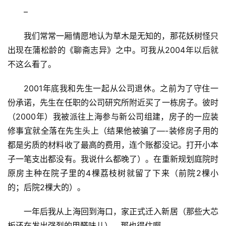
–
我们常常一厢情愿地认为草木是无知的，那花妖树怪只
出现在蒲松龄的《聊斋志异》之中。可我从2004年以后就
不这么看了。
2001年底我和先生一起从公司退休。之前为了守住一
份承诺，先生在任职的公司研究所附近买了一栋房子。彼时
（2000年）我被派往上海参与新公司组建，房子的一应装
修事宜就全落在先生头上（结果他被骗了—-装修房子用的
都是劣质的材料收了最高的费用，连个账都没记。打开小本
子一笔支出都没有。我说什么都晚了）。在重新规划庭院时
原房主种在院子里的4棵荔枝树就留了下来（前院2棵小
的；后院2棵大的）。
一年后我从上海回到海口，家正式迁入新居（那些大芯
板还在发出强烈的甲醛味儿）。那也得住啊。