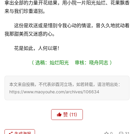
拿出全部的力量开花结果，用小院一片阳光灿烂、花果飘香
来与我们珍重道别。
这份是欢送或是惜别令我心动的情谊，曾久久地扰动着
我那甜美而又迷惑的心。
花是如此，人何以堪！
（ 选稿：灿烂阳光    审核：晓舟同志 ）
本文来自投稿，不代表卯酉河立场，如若转载，请注明出处：
https://www.maoyouhe.com/archives/106634
赞
(11)
生成海报
0
31