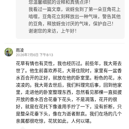
您温馨细腻的诠释和真情点评！
我看过一篇文章，说蚜虫到了第一朵豆角花上
啮噬，豆角花立刻释放出一种气味，警告其他
的豆角，释放蚜虫讨厌的气味，保护自己！
谢谢您的来访，上午好！
雨凌
2026年7月6日 下午8:13
花草有情也有灵性，我也经历过。前些年，我大哥去
世了。他生前喜欢养花，大哥住院时，家里有一盆香
水百合开的正好，就放在他的卧室里。粉色的花，水
凌凌的。我大哥去世后，我们料理完后事，回到他家
里，走进他的卧室整理东西，忽然看见那棵一直挺拔
开放的香水百合花垂下花头，不是凋落，花开的很
好，就是在花托下像谁用手拧了一下，没有折断，只
是整朵花垂下头，像在为逝者默哀。我们在场的几个
亲属都很吃惊，花犹如此，人何以堪。