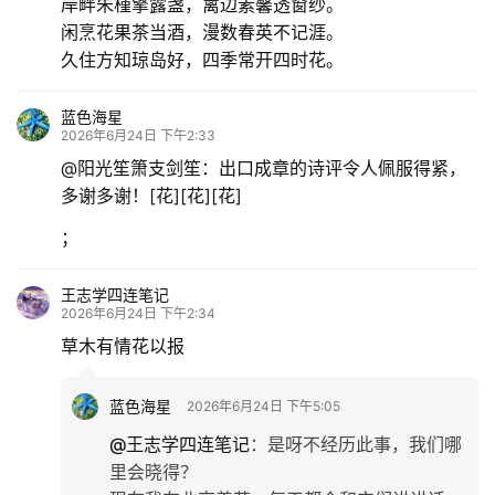
岸畔朱槿擎露盏，篱边素馨透窗纱。
闲烹花果茶当酒，漫数春英不记涯。
首
久住方知琼岛好，四季常开四时花。
页
蓝色海星
2026年6月24日 下午2:33
文
@阳光笙箫支剑笙：出口成章的诗评令人佩服得紧，
化
多谢多谢！[花][花][花]
生
；
活
王志学四连笔记
2026年6月24日 下午2:34
情
感
草木有情花以报
旅
蓝色海星
2026年6月24日 下午5:05
游
@王志学四连笔记
：
是呀不经历此事，我们哪
登录
注册
里会晓得？
育