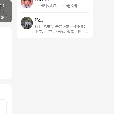
代风华 ( 第四十八章 诬陷 嫁祸 犯罪 4 )
一个退休教师，一个老文青……
一篇
鸣虫
取名“鸣虫”，是想追求一种境界：
平实、寻常、低调。虫者，世上最
最平常的小生物也；虫鸣这种声
音，不尖利，不张扬，浅吟低唱，
是一种天籁。