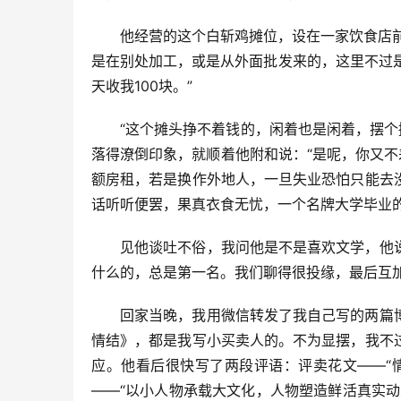
他经营的这个白斩鸡摊位，设在一家饮食店前
是在别处加工，或是从外面批发来的，这里不过是
天收我100块。”
“这个摊头挣不着钱的，闲着也是闲着，摆个
落得潦倒印象，就顺着他附和说：“是呢，你又不
额房租，若是换作外地人，一旦失业恐怕只能去
话听听便罢，果真衣食无忧，一个名牌大学毕业
见他谈吐不俗，我问他是不是喜欢文学，他
什么的，总是第一名。我们聊得很投缘，最后互
回家当晚，我用微信转发了我自己写的两篇
情结》，都是我写小买卖人的。不为显摆，我不
应。他看后很快写了两段评语：评卖花文——“
——“以小人物承载大文化，人物塑造鲜活真实