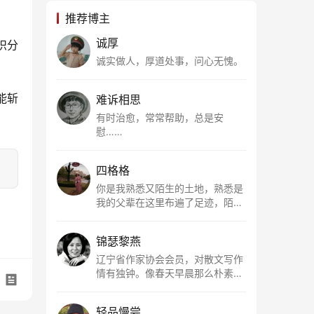
推荐博主
诚厚
识分
诚实做人，厚道处事，问心无愧。
能斩
难诉相思
有时治愈，常常帮助，总是安
慰……
四格格
你是我熟悉又陌生的土地，熟悉是
我的父辈在这里布遍了足迹，陌生
是因为我总在梦里遥望你。有幸，
我以这种方式走近了你，你是我的
锦瑟黎燕
根所在，我用文字慢慢认识你、慢
慢熟悉你。
辽宁省作家协会会员，对散文写作
情有独钟。像春天早晨那么朴素，
清新，是我的期许。
轻品慢尝