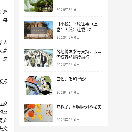
2026年8月6日
斩鸡
，每
【小说】平原往事（上
卷：天煞）连载 22
2026年8月6日
给人
负高
各地博友参与支持，卯酉
河博客将继续前行
，这
2026年8月6日
自悟：唱和 情深
板报
2026年8月6日
豆腐
立秋了，如何应对秋老虎
的反
腐文
2026年8月6日
夫文