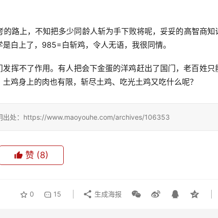
考的路上，不知把多少同龄人斩为手下败将呢，妥妥的高智商知
是白上了，985=白斩鸡，令人无语，我很同情。
他们发挥不了作用。有人把会下金蛋的洋鸡赶出了国门，老百姓只
，土鸡身上的肉也有限，斩尽土鸡、吃光土鸡又吃什么呢？
://www.maoyouhe.com/archives/106353
赞
(8)
0
15
生成海报