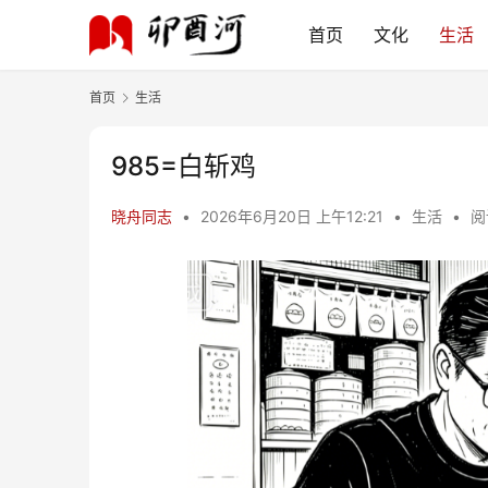
首页
文化
生活
首页
生活
985=白斩鸡
晓舟同志
•
2026年6月20日 上午12:21
•
生活
•
阅