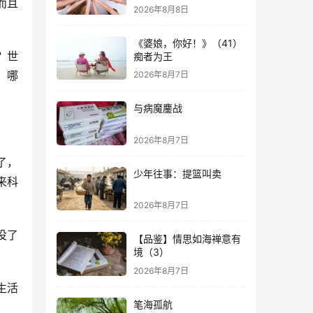
而且
2026年8月8日
《婆娘，你好！》（41）
？世
痴者为王
，哪
2026年8月7日
与病魔鏖战
2026年8月7日
了，
少年往事：提篮叫卖
来科
2026年8月7日
没了
【品鉴】情思如海禅意有
境（3）
2026年8月7日
生活
笔海孤航