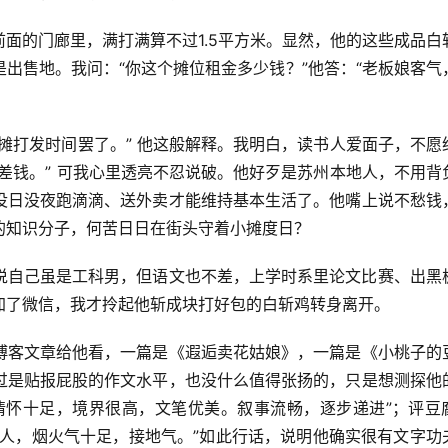
面的门廊里，满打满算不过1.5平方米。显然，他的这些成品白
出售地。我问：“你这个摊位租金多少钱？”他答：“老板娘客气
摊打发时间罢了。” 他这般解释。我明白，读书人爱面子，不愿
差钱。” 可我心里透亮不忍说破。他好歹是苏州本地人，不用背
没日没夜跑滴滴、送外卖才能维持基本生活了。他嘴上说不愁钱
的知识分子，何苦日日在街头守着小摊度日？
说自己虽是工科男，但语文也不差，上学时系里论文比赛、出黑
加了微信，我才拎起他斩成块打好包的白斩鸡转身离开。
博客文章给他看，一篇是《
遐逅卖花姑娘
》，一篇是《小桃子的
过是贴报屁股的作文水平，也没什么值得张扬的，只是想测探他
情怀十足，境界很高，文笔优美。叙事流畅，逐步递进”；评豆
动人，烟火气十足，接地气。”如此行话，说明他确实很有文字功