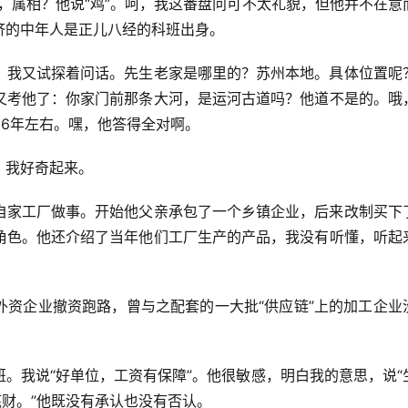
的，属相？他说“鸡”。呵，我这番盘问可不太礼貌，但他并不在意
济的中年人是正儿八经的科班出身。
。我又试探着问话。先生老家是哪里的？苏州本地。具体位置呢
又考他了：你家门前那条大河，是运河古道吗？他道不是的。哦
86年左右。嘿，他答得全对啊。
，我好奇起来。
自家工厂做事。开始他父亲承包了一个乡镇企业，后来改制买下
角色。他还介绍了当年他们工厂生产的产品，我没有听懂，听起
外资企业撤资跑路，曾与之配套的一大批“供应链”上的加工企业
。我说“好单位，工资有保障”。他很敏感，明白我的意思，说“
底财。”他既没有承认也没有否认。