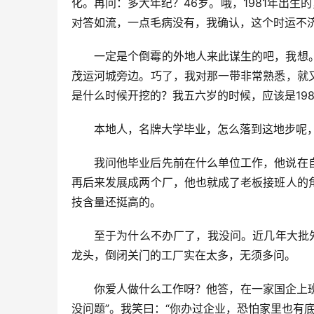
化。再问：多大年纪？46岁。哦，1981年出生
对答如流，一点毛病没有，我确认，这个时运不
一定是个倒霉的外地人来此谋生的吧，我想
茂运河城旁边。巧了，我对那一带非常熟悉，就
是什么时候开挖的？我五六岁的时候，应该是19
本地人，名牌大学毕业，怎么落到这地步呢
我问他毕业后先前在什么单位工作，他说在
再后来发展成两个厂，他也就成了老板接班人的
技含量还挺高的。
至于为什么不办厂了，我没问。近几年大批
龙头，倒闭关门的工厂实在太多，无须多问。
你爱人做什么工作呀？他答，在一家国企上班
没问题”。我笑曰：“你办过企业，恐怕家里也有