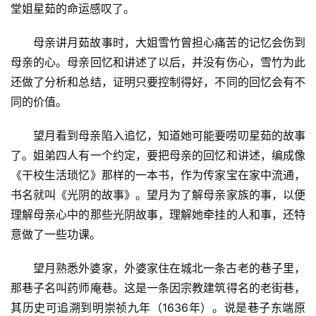
堂姐星茹的命运感叹了。
母亲讲月茹故事时，大姐雪竹曾担心痛苦的记忆会伤到
母亲的心。母亲回忆和讲述了以后，并没有伤心，雪竹为此
还做了分析和总结，证明只要控制得好，不同的回忆会有不
同的价值。
望月看到母亲陷入追忆，知道她可能要唠叨星茹的故事
了。姐弟四人有一个约定，要把母亲的回忆和讲述，编成像
《干校生活琐忆》那样的一本书，作为传家宝在家中流通，
书名就叫《光阴的故事》。望月为了解母亲家族的事，以便
理解母亲心中的那些光阴故事，理解她牵挂的人和事，还特
意做了一些功课。
望月熟悉外婆家，外婆家住在城北一条古老的巷子里，
那巷子名叫药师庵巷。这是一条因宗教建筑得名的老街巷，
其历史可追溯到明崇祯九年（1636年）。说是巷子东端原