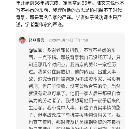
年开始到56年初完成，定息拿到66年。陆文夫说他不
写不熟悉的东西，我理解他的意思是怕把握不了时代
背景，那是著名作家的严谨。学者妹子做功课也是严
谨，学者型作家的严谨。
轻品慢尝
2026年6月14日 下午1:58
@诚厚
：
多谢老部长指教，不写不熟悉的东
西，一点不错。那段背景我自己没经历过，只
知道那几个时间点。我南京的舅公一家经历
过。我舅公在解放初，他的砖瓦厂出重大事
故，追究责任时被判定为不法资本家，虽没有
判刑，但厂子没收，没有公私合营的份，当然
就没有定息可拿了。他们一家人后来都是自食
其力的劳动者了。我很想写他们一家子后来的
生活呢。我小说中人事，有这个真实事情的影
子，但事故改成了与抗美援朝物资相关了。我
也查了资料，那时涉及抗美援朝物资的不良行