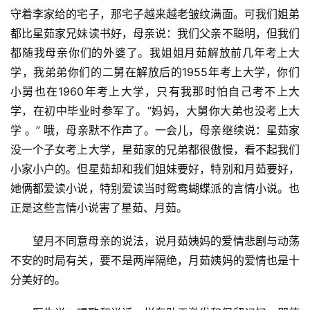
守着李家给的宅子，那宅子越来越老皱纹满面。可我们姐弟
都比星茹家兄妹读书好，母亲说：我们父亲不聪明，但我们
都随我母亲你们的外婆了。我姐姐月茹解放前几年考上大
学，我弟弟你们的二舅在解放后的1955年考上大学，你们
小舅也在1960年考上大学，只有我那时怕自己考不上大
学，在初中毕业时参军了。“妈妈，大舅你大弟也没考上大
学 。” 哦，母亲默不作声了。一会儿，母亲继续说：星茹家
没一个子女考上大学，星茹家的兄弟都很傲慢，看不起我们
小家小户的。但星茹却和我们姐妹要好，特别和月茹要好，
她俩都爱读小说，特别爱读当时鸳鸯蝴蝶派的言情小说。也
正是这些言情小说害了星茹、月茹。
望月不同意母亲的说法，说月茹姨妈的爱情悲剧与动荡
不安的时局有关，要不是两岸隔绝，月茹姨妈的爱情也是十
分美好的。