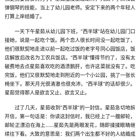
弹钢琴的技能，当上了幼儿园老师。安定下来的两个年轻人
打算上岸结婚了。
一天下午星茹从幼儿园下班，“西半球”站在幼儿园门口
接她，说是一起吃个饭。两个恋人很长时间没一起吃饭了，
他们很默契地走进以前一起吃过饭的老字号同心园饭店，饭
店解放后改名为工农兵饭店。“西半球”懂得节约了，没有太
破费地去点星茹喜欢吃的酒渍鹅肝，也许这菜就没有了。吃
完饭，他们又很默契地走到附近的一个小公园，挑了一张长
椅坐下。那天月光很清澈也很充沛，“西半球”的话却很少。
星茹觉得那人是欲言又止、欲言又止。
过了几天，星茹收到“西半球”的一封信。星茹急切地拆
开信，第一句话是：你读这封信时，我已经上了一艘邮轮，
邮轮正漂泊在海上……星茹先是两眼发花，随即揉揉眼睛继
续往下看。大致的意思是：我们两个出生都不好的人结婚成