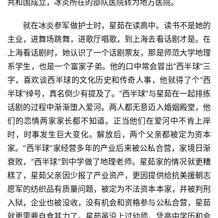
共和国成立，冰炎所在的部队医院转为地方医院。
就在冰炎参军做护士时，星茹在读高中。读书不是她的
主业，进舞场跳舞，进歌厅唱歌，到上海去看话剧才是。在
上海看话剧时，她认识了一个话剧票友，那是师范大学地理
系学生，也是一个富家子弟。他的口中常会冒出“西半球”三
字，喜欢谈西半球的文化历史和传奇人事，他就得了个“西
半球”绰号，真名倒少有提及了。“西半球”与星茹在一起排练
话剧的过程中渐渐堕入爱河。两人都无意迈入婚姻殿堂，他
们的恋情两家家长都不知道。正当他们在爱河中不肯上岸
时，时事发生巨大变化。解放后，两个父亲都被定为资本
家。“西半球”家经营多年的产业后来被公私合营，家境日渐
衰败，“西半球”到中学做了地理老师。星茹家的情况就更糟
糕了，星茹父亲因少报了产业资产，更因提供给抗美援朝志
愿军的纺织品有质量问题，被定为不法资本本家，并被判刑
入狱，企业也被没收，没有机会和资格参与公私合营，星茹
就更需要自食其力了。星茹虽没上过幼师，凭高中学历和会