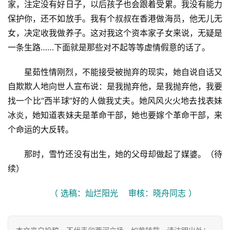
家，注定没有好日子，以后孩子也会跟着受累。我没有能力
保护你，还不如放手。我有个叔叔在香港做海员，他无儿无
女，决定收我做养子。这对我这个资本家子女来说，无疑是
一条生路……下面就是那些对不起等等虚情假意的话了。
星茹性情刚烈，不能接受被抛弃的现实，她自说自话又
自欺欺人地向世人宣布说：是我抛弃他，是我抛弃他，我要
找一个比“西半球”好的人做我丈夫。她风风火火地去找表妹
冰炎，她知道表妹夫是革命干部，她也要嫁个革命干部，来
个命运的大反转。
首
那时，雪竹还没有出生，她的父母却做起了媒婆。（待
页
续）
文
（ 选稿：灿烂阳光    审核：晓舟同志 ）
化