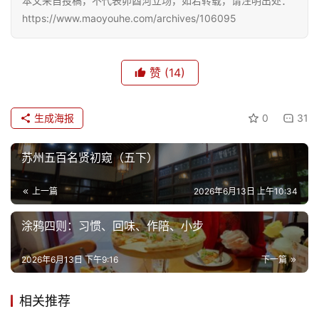
本文来自投稿，不代表卯酉河立场，如若转载，请注明出处：
生
https://www.maoyouhe.com/archives/106095
活
情
赞
(14)
感
旅
生成海报
0
31
游
登录
注册
苏州五百名贤初窥（五下）
育
儿
上一篇
2026年6月13日 上午10:34
涂鸦四则：习惯、回味、作陪、小步
娱
乐
2026年6月13日 下午9:16
下一篇
专
相关推荐
题