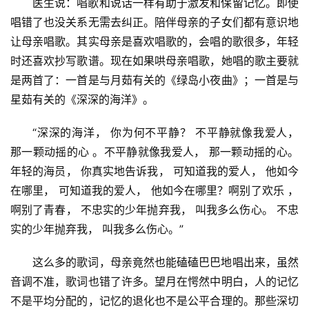
医生说：唱歌和说话一样有助于激发和保留记忆。即使
唱错了也没关系无需去纠正。陪伴母亲的子女们都有意识地
让母亲唱歌。其实母亲是喜欢唱歌的，会唱的歌很多，年轻
时还喜欢抄写歌谱。现在如果哄母亲唱歌，她唱的歌主要就
是两首了：一首是与月茹有关的《绿岛小夜曲》；一首是与
星茹有关的《深深的海洋》。
“深深的海洋， 你为何不平静？ 不平静就像我爱人， 
那一颗动摇的心 。不平静就像我爱人， 那一颗动摇的心。
年轻的海员， 你真实地告诉我， 可知道我的爱人， 他如今
在哪里， 可知道我的爱人， 他如今在哪里？啊别了欢乐 ，
啊别了青春， 不忠实的少年抛弃我， 叫我多么伤心。 不忠
实的少年抛弃我， 叫我多么伤心。”
这么多的歌词，母亲竟然也能磕磕巴巴地唱出来，虽然
音调不准，歌词也错了许多。望月在愕然中明白，人的记忆
不是平均分配的，记忆的退化也不是公平合理的。那些深切