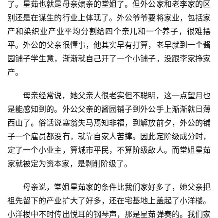
了。星茹也就是母亲嫡亲的堂姐了。但外公家和老李家的区
别还是在谋生的行业上体现了。外公爷爷要将家业，包括家
产和染织业产业平均分割给四个亲儿和一个养子，很难摆
平。外公的父亲很懂事，他其实早有打算，老早就到一个酱
园铺子学生意，渐渐就自己开了一个小铺子，没跟李家挣家
产。
母亲经常说，她父亲人很老实但不聪明，这一点望月也
是能感知到的。外公父亲的酱园铺子到外公手上渐渐就日薄
西山了。俗话说塞翁失马焉知非福，到解放前夕，外公的铺
子一个雇员都没有，就靠自家人苦撑。因此定阶级成分时，
定了一个小业主，算城市平民，不算阶级敌人。而堂姐星茹
家就被定为资本家，是剥削阶级了。
母亲说，堂姐星茹家的条件比我们家好多了，她父亲把
祖先留下的产业扩大了好多，还在宅基地上盖起了小洋楼。
小洋楼中不时传出悦耳的钢琴声，那是星茹弹奏的。我们家