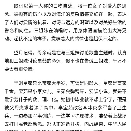
歌词以第一人称的口吻自述，将一位女子对爱人的思
念、被抛弃的伤心以及对海洋的复杂情感交织在一起，表达
了人们对爱情的执着、对诗与远方的渴望以及对美好生活的
眷恋和向往。三姐妹在演唱时，用身体语言描绘出大海晃
动、起伏不定的样子，意味着人的感情也是起伏不定的。
望月记得，母亲就是在与三姐妹讨论歌曲主题时，认真
地和三姐妹讨论星茹的命运，似乎也在告诫三姐妹，千万不
要太看重爱情。
堂姐星茹只比宝茹大半岁，可谓是同龄人。星茹是富家
千金，宝茹是小家女儿。星茹会弹钢琴，爱读小说，就是不
爱学劳什子的数、理、化。她初中毕业就不想上学了，硬是
被父母央求着读了高中。李宝茹改名李冰炎参军当了卫生
兵，一边参加军事训练，一边学习护理技术，准备着上战场
去打国民党反动派。部队正准备开拔，内战结束，中华人民