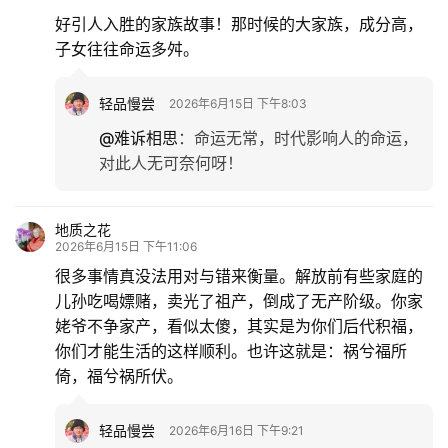
好引人入胜的家族故事！那时候的大家族，成分高，
子女往往命运多舛。
轻品慢尝
2026年6月15日 下午8:03
@难诉相思
：
命运无常，时代影响人的命运，
对此人无可奈何呀！
地质之花
2026年6月15日 下午11:06
很多事情真没法用对与错来衡量。解放前有些家庭的
儿孙吃喝嫖赌，卖光了祖产，倒成了无产阶级。你家
姥爷不争家产，看似太傻，其实是为你们后代积福，
你们才能生活的这样顺利。也许这就是：祸兮福所
倚，福兮祸所伏。
轻品慢尝
2026年6月16日 下午9:21