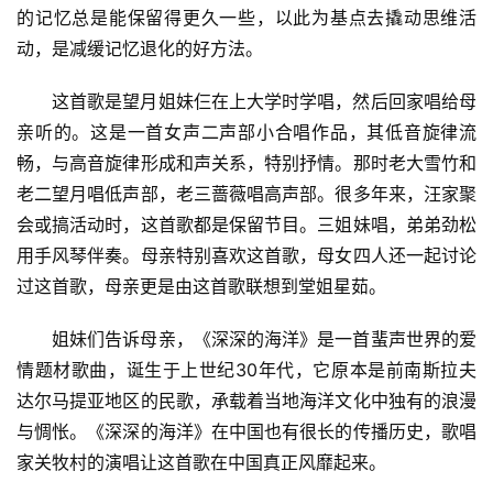
的记忆总是能保留得更久一些，以此为基点去撬动思维活
动，是减缓记忆退化的好方法。
这首歌是望月姐妹仨在上大学时学唱，然后回家唱给母
亲听的。这是一首女声二声部小合唱作品，其低音旋律流
畅，与高音旋律形成和声关系，特别抒情。那时老大雪竹和
老二望月唱低声部，老三蔷薇唱高声部。很多年来，汪家聚
会或搞活动时，这首歌都是保留节目。三姐妹唱，弟弟劲松
用手风琴伴奏。母亲特别喜欢这首歌，母女四人还一起讨论
过这首歌，母亲更是由这首歌联想到堂姐星茹。
姐妹们告诉母亲，《深深的海洋》是一首蜚声世界的爱
情题材歌曲，诞生于上世纪30年代，它原本是前南斯拉夫
达尔马提亚地区的民歌，承载着当地海洋文化中独有的浪漫
与惆怅。《深深的海洋》在中国也有很长的传播历史，歌唱
家关牧村的演唱让这首歌在中国真正风靡起来。