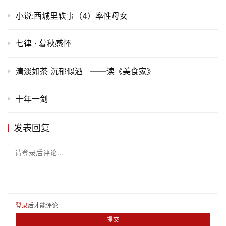
小说:西城里轶事（4）率性母女
更
多
七律 · 暮秋感怀
清淡如茶 沉郁似酒 ——读《美食家》
十年一剑
发表回复
请登录后评论...
登录
后才能评论
提交