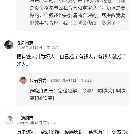
为是严惩的。所以我小说中的人被判刑，当然
是没资格参与公私合营和拿定息了。功课是要
做的，但叙述也是要清晰合理的。您提醒我要
把故事写合理，我马上就会修改，多谢了！
晓舟同志
2026年6月14日 上午12:21
把有钱人判为坏人，自己成了有钱人，有钱人就成了
好人。
轻品慢尝
2026年6月14日 下午2:22
@晓舟同志
：
您这是绕口令啊！[咧嘴笑][咧嘴
笑][咧嘴笑]
一池烟雨
2026年6月14日 下午3:27
历史进程，变幻多端。经磨历练，感慨万千。读友“光