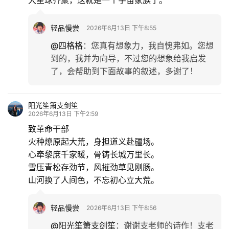
轻品慢尝
2026年6月13日 下午8:55
@四格格
：
您真有想象力，我自愧弗如。您想
到的，我并为向导，不过您的想象给我启发
了，会帮助到下面故事的叙述，多谢了！
阳光笙箫支剑笙
2026年6月13日 下午2:59
致革命干部
火种燎原起大荒，身担道义赴疆场。
心牵黎庶千家暖，骨铸长城万里长。
雪压青松存劲节，风摧劲草见刚肠。
山河换了人间色，不忘初心立大荒。
轻品慢尝
2026年6月13日 下午8:56
@阳光笙箫支剑笙
：
谢谢支老师的诗作！支老