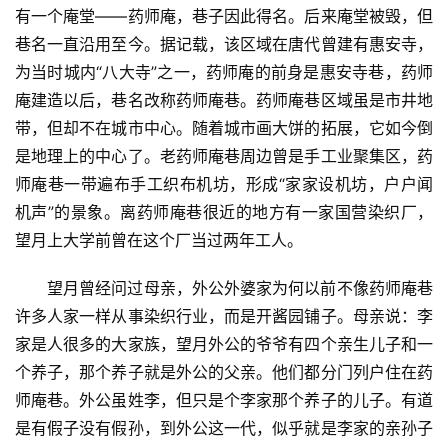
有一个庵堂——药师庵，巷子因此得名。后来庵堂被毁，但
巷名一直沿用至今。据记载，该区域在唐代曾建有惠安寺，
为当时城内“八大寺”之一，药师庵的前身是惠安寺巷，药师
庵建造以后，巷名改称药师庵巷。药师庵巷区域虽是市井地
带，但却不在城市中心。随着城市画大饼的拓展，它如今倒
是地理上的中心了。老药师庵巷周边曾是手工业聚集区，药
师庵巷一带遍布手工织布机坊，形成“家家设机坊，户户闻
机声”的景象。离药师庵巷很近的地方有一家国营染织厂，
望月上大学前曾在这个厂当过两年工人。
望月曾经问过母亲，外公外婆家为何以前不像药师庵巷
许多人家一样从事染织行业，而是开酱园铺子。母亲说：李
家是人很多的大家族，望月外公的爷爷有四个亲生儿子和一
个养子，那个养子就是外公的父亲。他们都分门列户住在药
师庵巷。外公虽姓李，但只是个李家那个养子的儿子。有道
是有假子没有假孙，到外公这一代，似乎就是李家的亲孙子