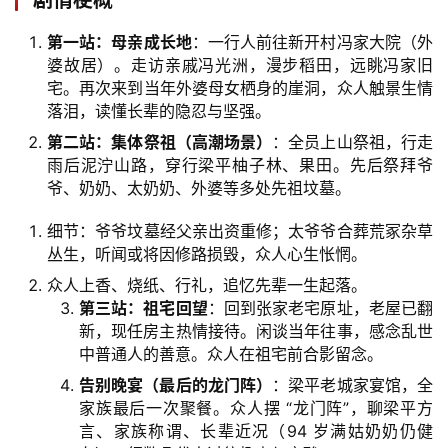
第一站：母亲成长地
：一行人前往新开村冯家大院（外
婆故居）。走访亲戚冯光洲，漫步稻田，远眺冯家旧
宅。再次来到当年外婆母女栖身的崖洞，众人触景生情
落泪，读懂长辈的隐忍与坚强。
第二站：集体祭祖（高潮场景）
：全员上山祭祖，行走
雨后泥泞山路，穿行梁平柚子林、果田。先后祭拜爷
爷、奶奶、太奶奶、外婆等多处先祖坟墓。
细节：爷爷坟墓经父亲出资重修；太爷爷合葬荒冢杂草
丛生，听闻或将因修路损毁，众人心生怅惘。
众人上香、烧纸、行礼，追忆先辈一生起落。
第三站：祖宅回望
：回到张家老宅原址，老屋已翻
新，现任房主热情接待。闲谈当年往事，感念乱世
中普通人的善意。众人在祖宅前合影留念。
告别晚宴（最后的龙门阵）
：梁平老城家宴馆，全
家族最后一次聚餐。众人摆 “龙门阵”，聊梁平方
言、家族称谓、长辈近况（94 岁满姑奶奶仍健