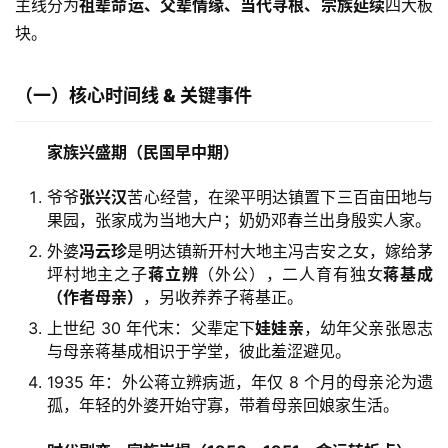
主线分为
祖辈命运、父辈情缘、当代寻根、宗族延续
四大板
块。
（一）核心时间线 & 关键事件
家族兴盛期（民国早中期）
爷爷
张兴汉
苦心经营，在梁平明达镇置下三百亩田地与
果园，张家成为当地大户；奶奶邓春兰出身殷实人家。
外婆
冯云珍
是明达镇新开村大地主冯吉安之女，嫁给茅
坪村地主之子
蒋立辨
（外公），二人育有独女
蒋基成
（作者母亲）
，另收养养子蒋基正。
上世纪 30 年代末：父辈定下
娃娃亲
，幼年父亲张恩志
与母亲蒋基成相识于学堂，彼此羞涩避见。
1935 年：外公蒋立辨病逝，年仅 8 个月的母亲沦为遗
孤，年轻的外婆开始守寡，带着母亲回娘家生活。