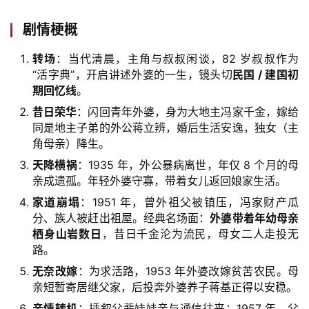
剧情梗概
转场
：当代清晨，主角与叔叔闲谈，82 岁叔叔作为
“活字典”，开启讲述外婆的一生，镜头切
民国 / 建国初
期回忆线
。
昔日荣华
：闪回青年外婆，身为大地主冯家千金，嫁给
同是地主子弟的外公蒋立辨，婚后生活安逸，独女（主
角母亲）降生。
天降横祸
：1935 年，外公暴病离世，年仅 8 个月的母
亲成遗孤。年轻外婆守寡，带着女儿返回娘家生活。
家道崩塌
：1951 年，曾外祖父被镇压，冯家财产瓜
分、族人被赶出祖屋。经典名场面：
外婆带着年幼母亲
栖身山岩数日
，昔日千金沦为流民，母女二人走投无
路。
无奈改嫁
：为求活路，1953 年外婆改嫁贫苦农民。母
亲短暂寄居继父家，后投奔外婆养子蒋基正得以安稳。
亲情转机
：插叙父辈娃娃亲与通信往来；1957 年，父