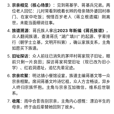
宗亲相见（核心场景）
：见到蒋基学、蒋基兵兄弟。两
位老人回忆：儿时常看到梳着长辫的母亲随外婆回村串
门、在家中吃饭；惋惜百岁老人（蒋立根遗孀）刚离
世，未能当面细说往事。
族谱溯源
：蒋氏族人拿出
2023 年新编《蒋氏族谱》
，
众人翻阅族谱，查清蒋氏 “湖广填川” 的起源、字辈排
行（朝学士立基，文明开科第），确认家族支系，主角
如愿买下族谱。
旧址探访
：众人前往已消失的茅坪村蒋家院子旧址，眼
前只剩一片良田；探访蒋家祠堂旧址（现已改为旧小
学）、红岩洞遗址，追忆先辈足迹。
宗亲欢聚
：明达镇小餐馆设宴，族谱主编蒋基文等一众
宗亲相聚。席间蒋基文吟诗忆祖，众人方言畅谈，异乡
人终归宗族怀抱。主角与宗亲互加微信，维系后世联
系。
收尾
：雨中合影告别宗亲，主角内心感慨：漂泊半生的
母亲，终于由后辈替她回到了故乡。