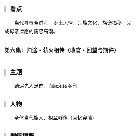
看点
当代寻根全过程，乡土风情、宗族文化、族谱揭秘，完
成母亲遗愿的情感高潮。
第六集：归途・薪火相传（收官・回望与期许）
主题
踏遍先人足迹，血脉永续乡愁
人物
全体当代族人、祖辈群像（回忆穿插）
剧情梗概