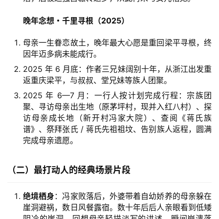
晚年念想・千里寻根（2025）
母亲一生眷恋故土，晚年最大心愿是重回梁平寻根，终
因年迈多病未能成行。
2025 年 6 月底：作者三兄妹阔别十年，从浙江出发重
返重庆梁平，与叔叔、堂兄妹等族人团聚。
2025 年 6—7 月：一行人按计划完成行程：宗族团
聚、寻访母亲出生地（原茅坪村，现并入红八村）、探
访母亲成长地（新开村冯家大院）、查阅《蒋氏族
谱》、祭拜张氏 / 蒋氏先祖祖坟、告别族人返程，圆满
完成母亲遗愿。
（二）最打动人的经典场景片段
绝境栖身
：冯家败落后，外婆带着自幼娇养的母亲躲在
崖洞避祸，数日风餐露宿。数十年后后人亲眼看到低矮
阴冷的崖洞，回想母亲轻描淡写的讲述，瞬间崩溃落