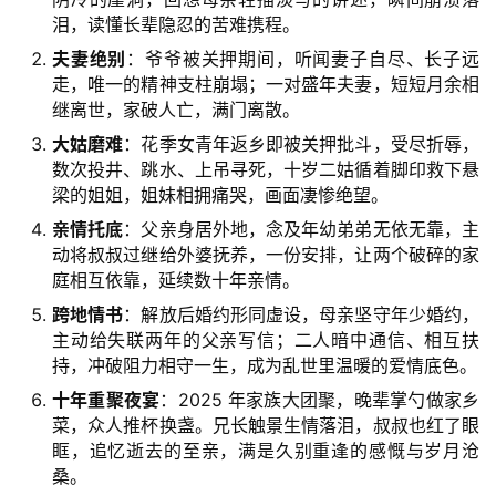
泪，读懂长辈隐忍的苦难携程。
夫妻绝别
：爷爷被关押期间，听闻妻子自尽、长子远
走，唯一的精神支柱崩塌；一对盛年夫妻，短短月余相
继离世，家破人亡，满门离散。
大姑磨难
：花季女青年返乡即被关押批斗，受尽折辱，
数次投井、跳水、上吊寻死，十岁二姑循着脚印救下悬
梁的姐姐，姐妹相拥痛哭，画面凄惨绝望。
亲情托底
：父亲身居外地，念及年幼弟弟无依无靠，主
动将叔叔过继给外婆抚养，一份安排，让两个破碎的家
庭相互依靠，延续数十年亲情。
跨地情书
：解放后婚约形同虚设，母亲坚守年少婚约，
主动给失联两年的父亲写信；二人暗中通信、相互扶
持，冲破阻力相守一生，成为乱世里温暖的爱情底色。
十年重聚夜宴
：2025 年家族大团聚，晚辈掌勺做家乡
菜，众人推杯换盏。兄长触景生情落泪，叔叔也红了眼
眶，追忆逝去的至亲，满是久别重逢的感慨与岁月沧
桑。