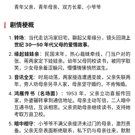
游
青年父亲、青年母亲、双方长辈、小爷爷
登录
注册
育
剧情梗概
儿
转场
：当代走访冯家旧宅，聊起父辈缘分，镜头回溯
上
娱
世纪 30—50 年代父母的爱情故事
。
乐
缘起娃娃亲
：民国末年，热心裁缝牵线，门当户对的
张、蒋两家定下娃娃亲。幼年父母同校读书，被同学取
笑，少女母亲羞涩躲闪，懵懂情愫悄然滋生。
专
题
音讯全无
：时局动荡，两家接连遭遇变故，父亲失联两
年，旁人劝母亲另寻人家，母亲坚守婚约，不肯悔婚。
更
鸿雁传书（名场面）
：1953 年，父亲立功喜报传回
多
家，外婆辗转拿到通信地址。母亲主动写信，二人暗中
互通书信，互诉相思。父亲资助母亲继续读书，支持她
考取万县卫校。
暗中相守
：小爷爷不满父亲接济未过门的母亲，激烈责
备。父亲无奈表面断绝联系，私下仍与母亲往来，默默