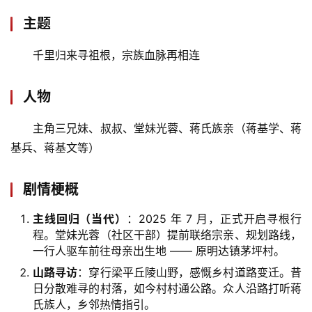
主题
千里归来寻祖根，宗族血脉再相连
人物
主角三兄妹、叔叔、堂妹光蓉、蒋氏族亲（蒋基学、蒋
基兵、蒋基文等）
剧情梗概
主线回归（当代）
：2025 年 7 月，正式开启寻根行
程。堂妹光蓉（社区干部）提前联络宗亲、规划路线，
一行人驱车前往母亲出生地 —— 原明达镇茅坪村。
山路寻访
：穿行梁平丘陵山野，感慨乡村道路变迁。昔
日分散难寻的村落，如今村村通公路。众人沿路打听蒋
氏族人，乡邻热情指引。