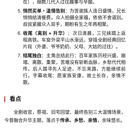
在），细数几代人过往趣事与辛酸。
悄然买单・温情告别
：为答谢族人连日盛情，兄长
悄悄结清餐费。众人拍摄全家福，依依不舍道别。
叔叔紧握众人双手，期盼有生之年再相聚。
收尾（离别 + 升华）
：次日清晨，三兄妹踏上返
程高铁。车窗外梁平山水渐远，穿插全剧经典回忆
片段（外婆、爷爷奶奶、父母、大姑的过往）。
结尾独白
：主角总结此行：百年家族历经兴盛、崩
塌、离散、重聚，苦难没有斩断血脉，乡愁代代相
传。后人踏寻先人足迹，不忘来路，方能继续前
行。字幕收尾：愿家族安康，故土长存，亲情不
散。
看点
全剧收官，祭祖、旧宅回望、最终告别三大温情场景，
今昔融合升华主题，落点于
传承、乡愁、亲情
，余味悠长。