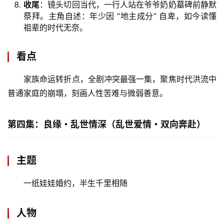
收尾
：镜头切回当代，一行人站在爷爷奶奶墓碑前静默
祭拜。主角自述：年少因 “地主成分” 自卑，如今读懂
祖辈的时代无奈。
看点
首
页
家族命运转折点，全剧冲突最强一集，聚焦时代洪流中
普通家庭的崩塌，刻画人性苦难与微弱善意。
文
化
第四集：良缘・乱世情深（乱世爱情・双向奔赴）
生
活
主题
情
一纸娃娃婚约，半生千里相随
感
人物
旅