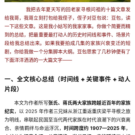
       我把去年夏天写的回老家寻根问祖的十篇文章发
给我哥，我哥立刻打包给我侄子，侄子对豆包说：豆包，读
一下这些文章。这是我小姑写的我家家事。你做个简要而精
到的总结，把最重要最打动人的历史时间线和事件、场景片
段给我总结出来。如果我要拍成几集的家族兴衰变迁的短
剧，你给我做一个分集脚本大纲。
豆包思索了几秒钟便有了
下面洋洋洒洒的一大篇文字——
一、全文核心总结（时间线 + 关键事件 + 动人
片段）
本文为作者所写
张氏、蒋氏两大家族跨越近百年的家族
纪实
，以 2025 年作者三兄妹从浙江重返重庆梁平寻根之旅
为明线，串联起民国至当代两代家族在时代浪潮下的兴衰离
合、亲情羁绊与命运浮沉，
时间跨度约 1907—2025 年
，