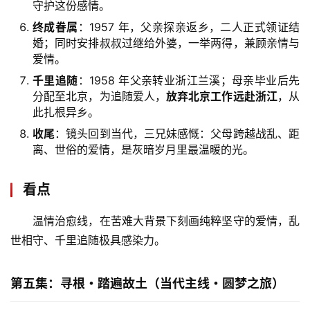
守护这份感情。
终成眷属
：1957 年，父亲探亲返乡，二人正式领证结
婚；同时安排叔叔过继给外婆，一举两得，兼顾亲情与
爱情。
千里追随
：1958 年父亲转业浙江兰溪；母亲毕业后先
分配至北京，为追随爱人，
放弃北京工作远赴浙江
，从
此扎根异乡。
收尾
：镜头回到当代，三兄妹感慨：父母跨越战乱、距
离、世俗的爱情，是灰暗岁月里最温暖的光。
看点
温情治愈线，在苦难大背景下刻画纯粹坚守的爱情，乱
世相守、千里追随极具感染力。
第五集：寻根・踏遍故土（当代主线・圆梦之旅）