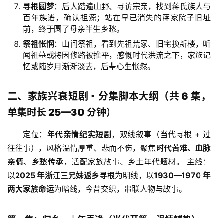
寻根圆梦
：后人踏遍山野、寻访宗亲，找到蒋氏族人与
百年族谱，确认祖源；站在早已消失的蒋家院子旧址
前，终于圆了母亲半生乡愁。
祭祖怅惘
：山间祭祖，看到先祖荒冢、旧宅换新楼，听
闻祖墓或将因修路被推平，感慨时代洪流之下，家族记
忆或随岁月渐渐淡去，后辈心生怅然。
二、家族兴衰短剧・分集脚本大纲（共 6 集，
单集时长 25—30 分钟）
定位：
年代亲情纪实短剧
，双线叙事（当代寻根 + 过
往往事），风格温情厚重、悲而不伤，聚焦
时代苦难、血脉
亲情、乡愁传承
，适配家族故事、乡土年代题材。 主线：
以
2025 年浙江三兄妹返乡寻根
为明线，以
1930—1970 年
两大家族命运
为暗线，今昔交织，串联人物与故事。