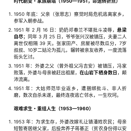
时代剧变・家族崩塌（1950—1951，命运转折点）
1950 年底：父亲（张恩志）察觉时局危机逃离家乡，
参军入朝参战。
1951 年 2 月 16 日：奶奶邓春兰不堪批斗凌辱，
悬梁
自尽
；同年 3 月 25 日，爷爷张兴汉被镇压，夫妻二人
离世仅相隔 39 天。张家田产、房屋被尽数瓜分，7岁
叔叔、10岁二姑沦为孤儿，辗转被亲友收养，一度流落
街头乞讨。
1951 年：外婆之父（曾外祖父冯吉安）被镇压，冯家
败落，外婆与母亲被赶出祖屋，
在山岩下栖身数日
，颠
沛流离。
1951 年：大姑师范毕业返乡，遭捆绑批斗、非人折
磨，数次自杀未遂，最终连夜逃亡邻水，一生坎坷。
艰难求生・重组人生（1953—1960）
1953 年：为求生存，外婆改嫁礼让镇潘姓农民；母亲
短暂寄居继父家，后投奔养子蒋基正（贫农身份得以安