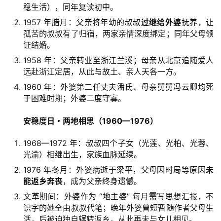
稳生活），同年复读初中。
1957 年腊月：父亲将年幼的叔叔
过继给外婆
抚养，让
孤苦的叔叔有了归宿，两家亲情深度绑定；同年父母领
证结婚。
1958 年：父亲转业至浙江兰溪；母亲从北京追随爱人
远赴浙江定居，从此与故土、亲人天各一方。
1960 年：外婆第二任丈夫潘氏、母亲舅舅冯云卿均死
于困难时期；外婆二度守寡。
安稳度日・两地相思（1960—1976）
1968—1972 年：叔叔四个子女（光莲、光柏、光蓉、
光渝）相继出生，家族血脉延续。
1976 年冬月：外婆病逝于梁平，父母因时局等原因
未
能返乡奔丧
，成为父亲终身遗憾。
文革期间：外婆作为 “地主婆” 每月需写思想汇报，不
识字的她全由叔叔代笔；晚年外婆曾短暂随作者父母生
活，后被迫独自辗转返乡，从此再未与女儿相见。