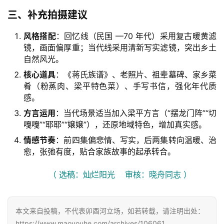
三、补充拍摄建议
风格搭配
：回忆线（民国 —70 年代）采用复古暖黄滤
镜，画面偏厚重；当代线采用清新写实滤镜，突出乡土
自然风光。
核心道具
：《蒋氏族谱》、老照片、祖辈墓碑、家乡菜
肴（粉蒸肉、梁平特色菜）、手写书信，强化年代质
感。
方言运用
：当代场景适当加入梁平方言（“摆龙门阵”“切
嘎嘎”“耶耶”“嬢嬢”），还原地域特色，增加真实感。
情感节奏
：前四集偏悲情、写实，后两集转向温暖、治
愈，张弛有度，贴合家族故事的起承转合。
（ 选稿：灿烂阳光    审核：晓舟同志 ）
本文来自投稿，不代表卯酉河立场，如若转载，请注明出处：
https://www.maoyouhe.com/archives/106061