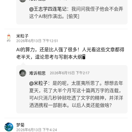
@王志学四连笔记
：
我问问我侄子他会不会弄
这个AI制作演出。[偷笑]
米粒子
2026年6月13日 下午12:51
AI的算力，还是比人强了很多！人光看这些文章都得
老半天，遑论思考与写剧本大纲🖥️
难诉相思
2026年6月15日 下午2:17
@米粒子
：
是的呢，太匪夷所思了。想想去年
夏天，花了大半个月写这十篇两万字的连载，
可AI只消几秒钟就吃透了文字的精神，并洋洋
洒洒携程一部剧本。以后人类还能做啥？
梦菊
2026年6月13日 下午4:24