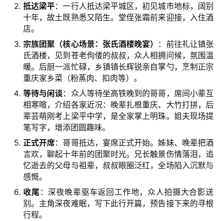
抵达梁平
：一行人抵达梁平城区，初见城市地标，阔别
十年，故土既熟悉又陌生。堂侄张霜前来迎接，入住酒
店。
宗族团聚（核心场景：张氏酒楼晚宴）
：前往礼让镇张
氏酒楼，见到苍老佝偻的叔叔，众人相拥问候，氛围温
暖。后厨一派忙碌，乡镇镇长辉锐亲自掌勺，烹制正宗
重庆家乡菜（粉蒸肉、扣肉等）。
等待与闲谈
：众人等待坐高铁晚到的哥哥，席间小辈互
相寒暄，介绍各家近况：晚辈扎根重庆、大竹打拼，后
辈芸萌刚考上梁平中学，是全家掌上明珠。姐夫现场提
笔写字，增添团圆趣味。
正式开席
：哥哥抵达，宴席正式开始。姊妹、晚辈把酒
言欢，聊起十年前的团聚时光。兄长触景伤情落泪，追
忆逝去的父母与祖辈，叔叔眼圈泛红，全场陷入沉默与
感慨。
收尾
：深夜晚辈驱车返回工作地，众人拍摄大合影送
别。主角深夜难眠，写下此行开篇，预告接下来的寻根
行程。