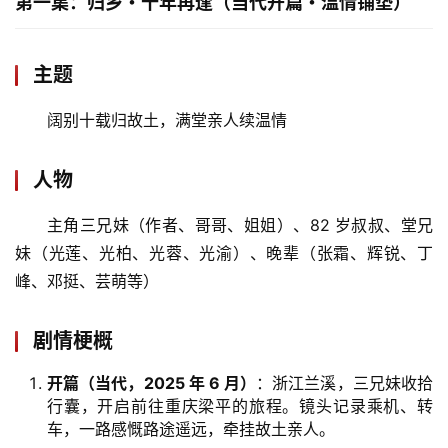
第一集：归乡・十年再逢（当代开篇・温情铺垫）
主题
阔别十载归故土，满堂亲人续温情
人物
主角三兄妹（作者、哥哥、姐姐）、82 岁叔叔、堂兄
妹（光莲、光柏、光蓉、光渝）、晚辈（张霜、辉锐、丁
峰、邓挺、芸萌等）
剧情梗概
开篇（当代，2025 年 6 月）
：浙江兰溪，三兄妹收拾
行囊，开启前往重庆梁平的旅程。镜头记录乘机、转
车，一路感慨路途遥远，牵挂故土亲人。