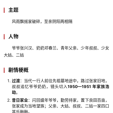
主题
风雨飘摇家破碎，至亲阴阳两相隔
人物
爷爷张兴汉、奶奶邓春兰、青年父亲、少年叔叔、少女
大姑、二姑
剧情梗概
过渡
：当代一行人前往先祖墓地途中，路过张家旧地，
叔叔追忆爷爷奶奶，镜头切入
1950—1951 年家族浩
劫
。
昔日家业
：闪回盛年爷爷，勤劳持家，置下良田百亩，
张家成为当地望族；父亲、大姑、叔叔、二姑一家四口
其乐融融。