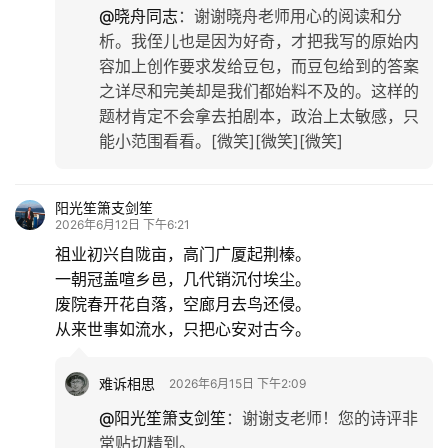
@晓舟同志
：
谢谢晓舟老师用心的阅读和分
析。我侄儿也是因为好奇，才把我写的原始内
容加上创作要求发给豆包，而豆包给到的答案
之详尽和完美却是我们都始料不及的。这样的
题材肯定不会拿去拍剧本，政治上太敏感，只
能小范围看看。[微笑][微笑][微笑]
阳光笙箫支剑笙
2026年6月12日 下午6:21
祖业初兴自陇亩，高门广厦起荆榛。
一朝冠盖喧乡邑，几代销沉付埃尘。
废院春开花自落，空廊月去鸟还侵。
从来世事如流水，只把心安对古今。
难诉相思
2026年6月15日 下午2:09
@阳光笙箫支剑笙
：
谢谢支老师！您的诗评非
常贴切精到。