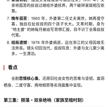
亲将孤苦的叔叔过继给外婆抚养，两个破碎家庭相互依
靠。
晚年孤苦
：1960 年，外婆第二任丈夫离世，她再度守
寡，独自拉扯叔叔的四个孩子长大。文革时期，身为
“地主婆” 的她每月被迫写思想汇报，目不识丁全靠叔叔
代笔。
结局遗憾
：1976 年外婆病逝，远在浙江的父母因故无
法奔丧。镜头切回当代，叔叔叹息：外婆与女儿聚少离
多，一生漂泊。
看点
全剧
悲情核心集
，还原旧社会女性的苦难与坚韧，崖洞
栖身、二度守寡、两地相思等名场面集中呈现。
第三集：陨落・双亲绝响（家族至暗时刻）