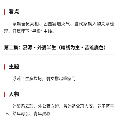
看点
家族全员亮相、团圆宴烟火气、当代家族人物关系梳
理、开篇埋下 “寻根” 主线。
第二集：溯源・外婆半生（暗线为主・苦难底色）
主题
浮萍半生多坎坷，弱女撑起重家门
人物
外婆冯云珍、外公蒋立辨、曾外祖父冯吉安、养子蒋基
正、幼年母亲、青年叔叔