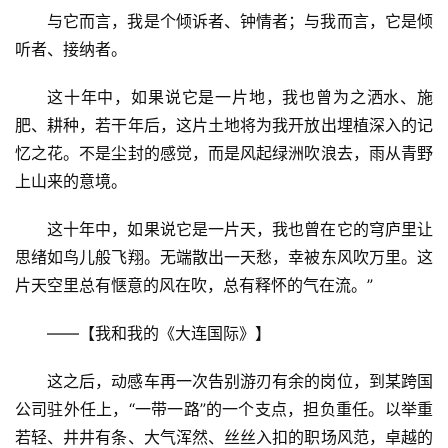
与它而言，我是个倾诉者、钟情者；与我而言，它是倾
听者、接纳者。
这十年中，如果说它是一片地，我也曾为之洒水、施
肥、耕种，若干年后，这片土地将为我开放出埋植深入的记
忆之花。不是尘封的感觉，而是风起绿洲吹浪去，雨从青野
上山来的意境。
这十年中，如果说它是一片天，我也曾在它的穹庐里让
思绪如鸟儿般飞翔。无端散出一天愁，幸被东风吹万里。这
片天空里总有惬意的风在吹，总有释怀的气在流。”
——【我和我的《大连国际》】
这之后，动感车再一次告别游刃有余的岗位，到某跨国
公司驻外任上，“一带一路”的一个支点，担负重任。以举重
若轻、井井有条、大气浑然、丝丝入扣的职场风范，卓越的