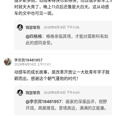
俄罗斯多雨，但雨来得快也去得快；而且俄罗斯早上5
时就天大亮了，晚上11点后还像是大白天。这从动感
车的文中也可见一斑。
锦瑟黎燕
2026年6月16日 下午3:56
@四格格
：
格格亲临其境，才能对莫斯科有如
此的感同身受。
李宗宾19481957
2026年6月16日 上午11:01
动感车的成长故事，是改革开放让一大批青年学子脱
颖而出，感谢这个朝气蓬勃的时代！
锦瑟黎燕
2026年6月16日 下午4:00
@李宗宾19481957
：
画家的深邃品评，视野
开阔，高屋建瓴，意境高远，满满的正能量。