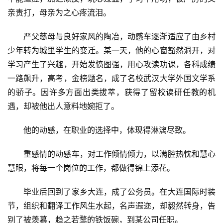
亲责打，母亲为之心疼流泪。
严父慈母与良好家风的陶冶，动感车逐渐适应了由乡村
少年转为城里学生的变迁。某一天，他的心窗豁然洞开，对
学习产生了兴趣，开始发愤图强，用心攻读功课，各科成绩
一路飙升，高考，金榜题名，成了名校武汉大学外国文学系
的骄子。因许多方面出类拔萃，获得了留校读研任教的机
遇，却被他出人意料地婉拒了。
他的动感，在职业的选择中，体现得淋漓尽致。
重感情的动感车，对工作倾情倾力，以满腔热忱和慧心
慧眼，将每一个岗位的工作，都做得锦上添花。
毕业后回到了家乡大连，成了公务员。在大连国际时装
节，组织和翻译工作风生水起，名声遐迩，却毅然转身，告
别了被羡慕，趋之若鹜的铁饭碗，到某公司任职。