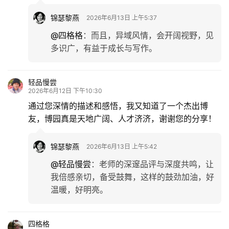
锦瑟黎燕
2026年6月13日 上午5:37
@四格格
：
而且，异域风情，会开阔视野，见
多识广，有益于成长与写作。
轻品慢尝
2026年6月12日 下午10:30
首
通过您深情的描述和感悟，我又知道了一个杰出博
页
友，博园真是天地广阔、人才济济，谢谢您的分享！
文
锦瑟黎燕
2026年6月13日 上午5:42
化
@轻品慢尝
：
老师的深邃品评与深度共鸣，让
我倍感亲切，备受鼓舞，这样的鼓劲加油，好
生
温暖，好明亮。
活
情
四格格