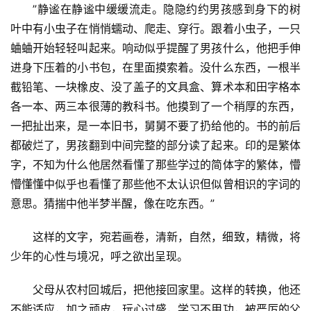
”静谧在静谧中缓缓流走。隐隐约约男孩感到身下的树
叶中有小虫子在悄悄蠕动、爬走、穿行。跟着小虫子，一只
蛐蛐开始轻轻叫起来。响动似乎提醒了男孩什么，他把手伸
进身下压着的小书包，在里面摸索着。没什么东西，一根半
截铅笔、一块橡皮、没了盖子的文具盒、算术本和田字格本
各一本、两三本很薄的教科书。他摸到了一个稍厚的东西，
一把扯出来，是一本旧书，舅舅不要了扔给他的。书的前后
都破烂了，男孩翻到中间完整的部分读了起来。印的是繁体
字，不知为什么他居然看懂了那些学过的简体字的繁体，懵
懵懂懂中似乎也看懂了那些他不太认识但似曾相识的字词的
意思。猜揣中他半梦半醒，像在吃东西。”
这样的文字，宛若画卷，清新，自然，细致，精微，将
少年的心性与境况，呼之欲出呈现。
父母从农村回城后，把他接回家里。这样的转换，他还
不能适应，加之顽皮，玩心过盛，学习不用功，被严厉的父