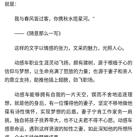
就是：
我与春风皆过客，你携秋水揽星河。”
——《随意那么一写》
这样的文字以情感的张力，文采的魅力，光照人心。
动感车职业生涯灵动飞扬，颇有建树，源于根植于心的
信仰与梦想，让生命充满了怒放的力量；也源于妻子和亲人
的鼎立支持，助推他插上翅膀，劲飞职场。
动感车能够拥有自我的一片天空，锲而不舍地追逐理
想，就是他的身后，有一位懂得他的妻子，坚定不移地做他
葆有诗性情怀，实现梦想的后盾。妻子宁肯工作家务一肩
挑，独自将孩子抚养带大，也不让夫君不得不心愿。动感车
感恩命运，遇到这样贤淑的知性之妻，如此深知他的所想所