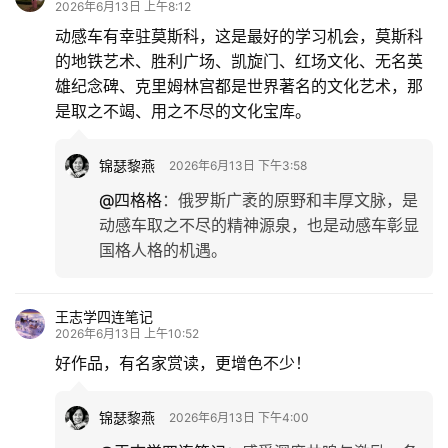
感
2026年6月13日 上午8:12
动感车有幸驻莫斯科，这是最好的学习机会，莫斯科
的地铁艺术、胜利广场、凯旋门、红场文化、无名英
旅
游
雄纪念碑、克里姆林宫都是世界著名的文化艺术，那
是取之不竭、用之不尽的文化宝库。
登录
注册
育
儿
锦瑟黎燕
2026年6月13日 下午3:58
@四格格
：
俄罗斯广袤的原野和丰厚文脉，是
娱
动感车取之不尽的精神源泉，也是动感车彰显
乐
国格人格的机遇。
专
王志学四连笔记
题
2026年6月13日 上午10:52
好作品，有名家赏读，更增色不少！
更
多
锦瑟黎燕
2026年6月13日 下午4:00