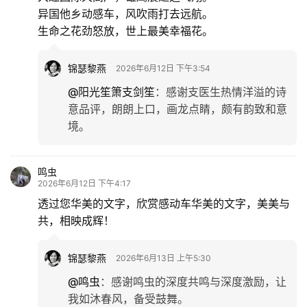
异国他乡动感车，风吹雨打去远航。
生命之花劲怒放，世上最美幸福花。
锦瑟黎燕
2026年6月12日 下午3:54
@阳光笙箫支剑笙
：
感谢支医生热情洋溢的诗
意品评，朗朗上口，画龙点睛，颇有韵致和意
境。
鸣虫
2026年6月12日 下午4:17
透过您华美的文字，欣赏感动车华美的文字，美美与
共，相映成辉！
锦瑟黎燕
2026年6月13日 上午5:30
@鸣虫
：
感谢鸣虫的深度共鸣与深度激励，让
我如沐春风，备受鼓舞。