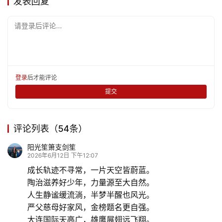
发表回复
请登录后评论...
登录
后才能评论
提交
评论列表（54条）
阳光笙箫支剑笙
2026年6月12日 下午12:07
成长轨迹不寻常，一片天空皆蔚蓝。
陶治滋养好少年，力量源至大自然。
人生静谧缓流淌，半梦半醒也风光。
严父慈母好家风，金榜题名更自强。
大连国际天高广，雄鹰展翅远飞翔。