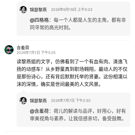
锦瑟黎燕
2026年6月19日 上午5:33
@四格格
：
每一个人都是人生的主角，都有非
同寻常的高光时刻。
含羞荷
2026年7月1日 下午5:25
读黎燕姐的文字，仿佛看到了一个有血有肉、清逸飞
扬的动感车！从乡野童真到职场翱翔，最动人的不仅
是那份诗心，还有背后默默托举的贤妻。这份相濡以
沫的深情，确实是世间最美的人文风景。
锦瑟黎燕
2026年7月7日 下午2:30
@含羞荷
：
荷儿的解读与品评，好用心，好有
审美视角与素养，让我倍感亲切，备受鼓舞。