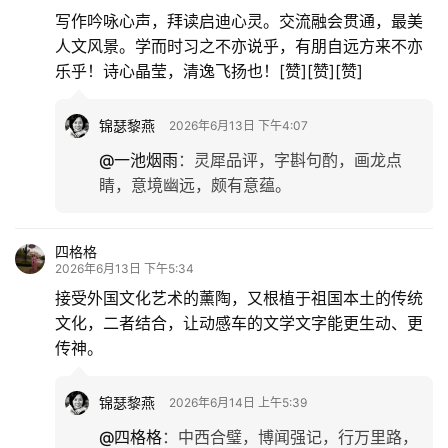
写作吟咏心声，拜读启迪心灵。交流融会贯通，最美
人文风景。学而时习之不亦说乎，有朋自远方来不亦
乐乎！诗心晶莹，清逸飞扬也！[赞][赞][赞]
锦瑟黎燕
2026年6月13日 下午4:07
@一池烟雨
：
灵犀品评，字斟句酌，画龙点
睛，意境幽远，颇有意蕴。
四格格
2026年6月13日 下午5:34
接受外国文化艺术的薰陶，又根植于祖国本土的传统
文化，二者结合，让动感车的文学文字能更生动、更
传神。
锦瑟黎燕
2026年6月14日 上午5:39
@四格格
：
中西合璧，博闻强记，行万里路，