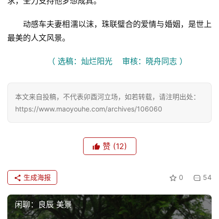
求，全力支持他梦想成真。
动感车夫妻相濡以沫，珠联璧合的爱情与婚姻，是世上
最美的人文风景。
（ 选稿：灿烂阳光    审核：晓舟同志 ）
本文来自投稿，不代表卯酉河立场，如若转载，请注明出处：
https://www.maoyouhe.com/archives/106060
赞
(12)
生成海报
0
54
闲聊：良辰 美景