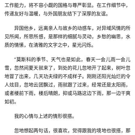
工作能力，将不容小觑的国格与尊严彰显。在工作细节中，
传递友好与温暖，与外国朋友结下了深厚的友谊。
异国他乡，远离亲人与故乡的动感车，对异域风情的所
见所闻，所思所感，是那样的细腻与灵动，乡愁的幽思，水
质的情愫，在清雅的文字之中，星光闪烁。
“莫斯科的季节、天气也是如此，春天一会儿雨一会儿
雪，忽然间夏天就来了，到处的花儿忽地开了起来，树叶忽
地冒了出来，几天功夫绿的不成样子。刚刚还阳光灿烂的令
人炫目，忽地云团飘过，雨就跟了过来，经常还是太阳雨，
或者楼前下雨，楼后晴朗，抑或马路这边下雨，那一边干爽
如初。
我的心情与上述的情形很搭。
忽地想起两句话，很喜欢，觉得跟我的境地也很搭，那