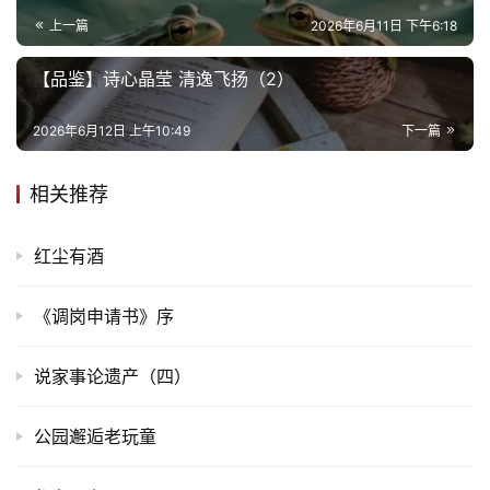
上一篇
2026年6月11日 下午6:18
【品鉴】诗心晶莹 清逸飞扬（2）
2026年6月12日 上午10:49
下一篇
相关推荐
红尘有酒
首
《调岗申请书》序
页
说家事论遗产（四）
文
化
公园邂逅老玩童
生