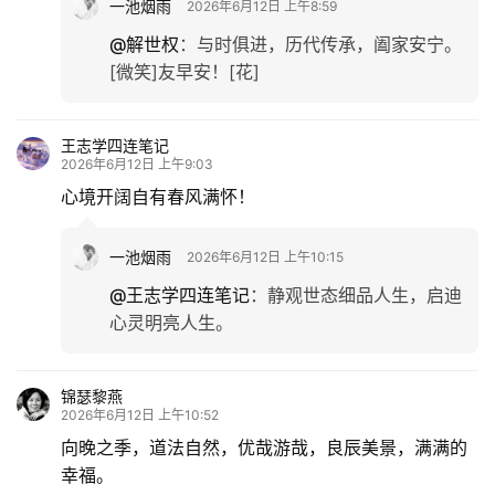
一池烟雨
2026年6月12日 上午8:59
更
多
@解世权
：
与时俱进，历代传承，阖家安宁。
[微笑]友早安！[花]
王志学四连笔记
2026年6月12日 上午9:03
心境开阔自有春风满怀！
一池烟雨
2026年6月12日 上午10:15
@王志学四连笔记
：
静观世态细品人生，启迪
心灵明亮人生。
锦瑟黎燕
2026年6月12日 上午10:52
向晚之季，道法自然，优哉游哉，良辰美景，满满的
幸福。