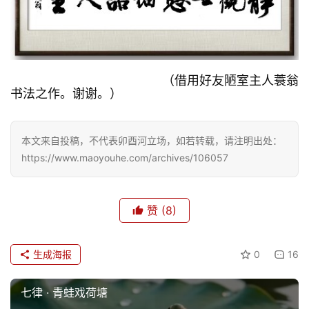
（借用好友陋室主人蓑翁
书法之作。谢谢。）
本文来自投稿，不代表卯酉河立场，如若转载，请注明出处：
https://www.maoyouhe.com/archives/106057
赞
(8)
生成海报
0
16
七律 · 青蛙戏荷塘