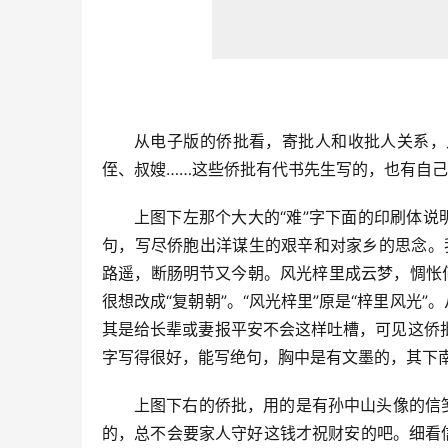
从电子版的侨批看，寄批人和收批人关系，
侄、叔嫂……这些侨批有代书先生写的，也有自
上图下左那个大大的“难”字下面的印刷体说
句，写尽侨胞出洋谋生的艰辛和对家乡的思念。
路遥，断肠明节又今朝。风光梓里成云梦，惆怅何时
很想改成“复朝朝”。“风光梓里”原是“梓里风光
其是给长辈或妻报平安不会这样吐槽，可见这侨
字写得很好，能写绝句，胸中是有文墨的，其下
上图下右的侨批，用的是有孙中山头像的信
的，总不会要家人守好这钱才祝财安的吧。细看