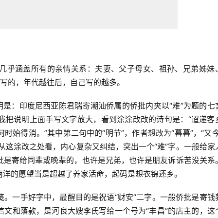
几乎涵盖所有的亲情关系：夫妻、父子母女、祖孙、兄弟姊妹
己写的，年代越往后，自己写的越多。
明是：印度尼西亚陈君瑞寄潮汕侨属的侨批内夹以“难”为题的七
我把说明上面手写文字放大，看到涂涂改改的诗句是：“迢递客
始得消。”其中第二句中的“明节”，作者想改为“暮暮”，“又今
”。从这涂改之处看，内心复杂又纠结，突出一个“难”字。一般给家
批是寄给同辈或晚辈的，也许是兄弟，也许是朋友诉诉苦没关系
南洋的愿望当是超越了养家活命，起码是想衣锦还乡。
笺。一手好字中，最醒目的是祝语“财安”二字。一般侨批是寄钱
信文和落款，是河良大嫂李氏写给一个号为“丰昌”的店主的，这