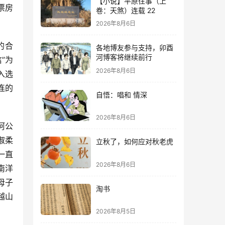
【小说】平原往事（上
票房
卷：天煞）连载 22
2026年8月6日
的合
各地博友参与支持，卯酉
河博客将继续前行
”为
2026年8月6日
入选
连的
自悟：唱和 情深
2026年8月6日
阿公
淑柔
立秋了，如何应对秋老虎
一直
2026年8月6日
南洋
母子
淘书
越山
2026年8月5日