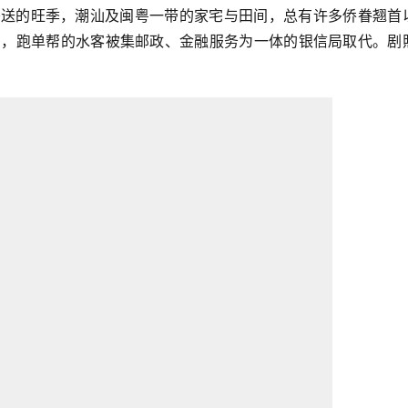
批寄送的旺季，潮汕及闽粤一带的家宅与田间，总有许多侨眷翘首
增多，跑单帮的水客被集邮政、金融服务为一体的银信局取代。剧