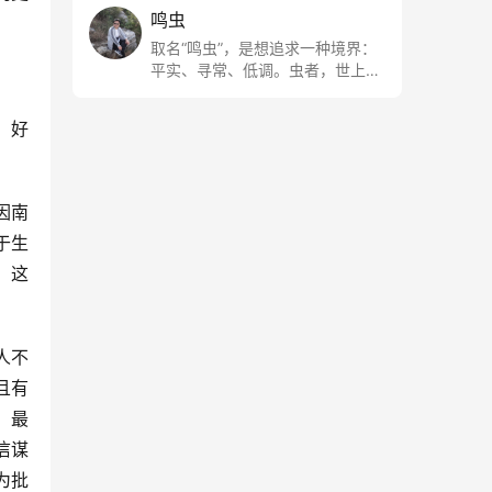
鸣虫
取名“鸣虫”，是想追求一种境界：
平实、寻常、低调。虫者，世上最
最平常的小生物也；虫鸣这种声
音，不尖利，不张扬，浅吟低唱，
，好
是一种天籁。
因南
于生
，这
人不
，最
信谋
为批