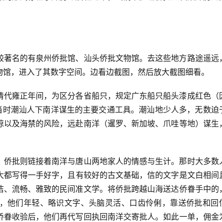
较著名的有泉州侨批馆、汕头侨批文物馆。去这些地方路途遥远
物馆，进入了其数字空间。边看边截图，然后放大截图细看。
清代雍正年间，为区分各省船只，规定广东船只船头漆成红色（
为当时潮汕人下南洋谋生的主要交通工具。潮汕地少人多，无数迫
掠以及海禁的风险，远赴南洋（暹罗、新加坡、爪哇等地）谋生
，侨批则链接着南洋与唐山两地家人的情感与生计。那时大多数
洁、流畅、雅致的民间准文学。将侨批跨越山海送达侨眷手中的
，他们年轻、略识文字、头脑灵活、口齿伶俐，靠送侨批和回
侨眷收验后，他们再代写回执回南洋交寄批人。如此一单，佣金