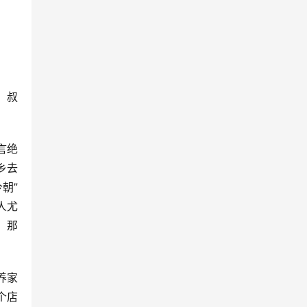
、叔
言绝
乡去
朝”
人尤
。那
养家
个店