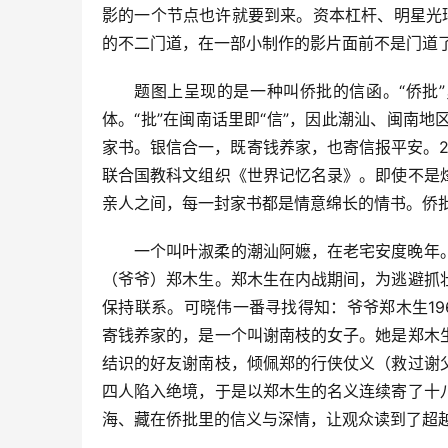
影的一个节点也许就要到来。资本杠杆、明星光
的不二门道，在一部小制作的影片面前不是门道
题图上呈现的是一种叫侨批的信函。“侨批
体。“批”在闽南话里即“信”，因此潮汕、闽南地区
家书。银信合一，既寄钱养家，也寄信报平安。2
联合国教科文组织《世界记忆名录》。即使不是
亲人之间，每一封家书都是情意绵长的情书。侨
一个叫叶淑柔的潮汕阿嬷，在老宅安度晚年
（爷爷）郑木生。郑木生在内战期间，为逃避抓
保持联系。可晓伟一番寻找得知：爷爷郑木生1
寄钱养家的，是一个叫谢南枝的女子。她是郑木
结识的好友谢南枝，倾佩郑的行侠仗义（救过谢
四人陷入绝境，于是以郑木生的名义连续寄了十
海、藏在侨批里的信义与深情，让观众读到了超