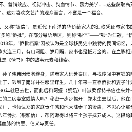
环、营销效应、视觉冲击、狗血情节、暴力美学……这些获取高
了。这对喜欢文艺片的观众而言，不啻是一个福音。
”，又称“银信”，是近代下南洋的华侨给家人的汇款凭证与家书
多称“侨批”；在部分粤语地区，则称“银信”——“银”为汇款，“信
013年，“侨批档案”因被认为是全球移民史中独特的民间记忆，
烽火连三月，有山河阻、岁月隔，家书也是抵万金的。在血脉相
批是《情书》中的故事元素和线索。
。孙子晓伟因债务缠身，瞒着家人远赴泰国，寻找传闻中有钱的
壮丁，逃到了南洋并在那里谋生，几十年来一直靠侨批和妻子叶
960年就已去世，而此后和阿嬷（奶奶）叶淑柔保持书信往来并
生的二房妻室或情人吗？秘密一步步揭开：郑木生去世后，他在
父），也倾佩郑的家庭责任感和他大陆妻子的贤惠，不忍心让那
八年侨批（银和信），帮阿嬷得以将三个孩子抚养成人。这段跨
越血脉的情意、信义与责任。