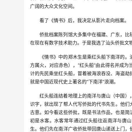
广阔的大众文化空间。
看了《情书》后，我决定从影片走向档案。
侨批档案陈列馆大多集中在福建、广东，比
在现在有数字技术助力。于是我选了汕头侨批文
《情书》中的郑木生是乘红头船下南洋的。
方属火，对应赤色），“红头船”由此得名并成
计的先民乘坐红头船，冒着被海浪吞没、海盗劫
就是中国近现代史上著名的“下南洋”浪潮。
红头船连结着地理上的南洋与唐山（中国）
识字，就出现了帮人代写侨批的‌代书先生‌。他们大都写得一手好字，且有较好的古文基础，信的文字是文白相间且有
古意。如今看这些侨批，既是书法作品，也是简
初是水客。水客常年通过红头船往返南洋与唐山
生。他们先在南洋广收侨批带回唐山递送上门，