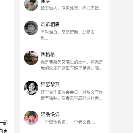
诚厚
诚实做人，厚道处事，问心无愧。
难诉相思
有时治愈，常常帮助，总是安
慰……
四格格
你是我熟悉又陌生的土地，熟悉是
我的父辈在这里布遍了足迹，陌生
是因为我总在梦里遥望你。有幸，
我以这种方式走近了你，你是我的
锦瑟黎燕
根所在，我用文字慢慢认识你、慢
慢熟悉你。
辽宁省作家协会会员，对散文写作
情有独钟。像春天早晨那么朴素，
清新，是我的期许。
轻品慢尝
一个退休教师，一个老文青……
一部
向更