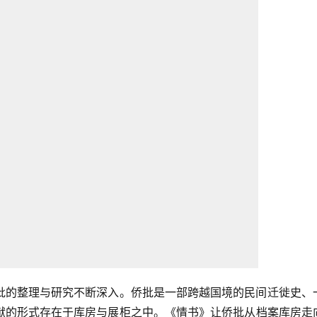
批的整理与研究不断深入。侨批是一部跨越国境的民间迁徙史、
献的形式存在于库房与展柜之中。《情书》让侨批从档案库房走