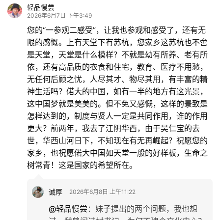
轻品慢尝
2026年6月7日 下午3:49
您的“一参观二感受”，让我也参观和感受了，还有无
限的感慨。上有天堂下有苏杭，您家乡这苏杭也不啻
是天堂，天堂是什么模样？不就是幼有所养、老有所
依，还有高品质的衣食和住宅，教育、医疗不用愁，
无任何后顾之忧，人尽其才、物尽其用，有丰富的精
神生活吗？偌大的中国，如有一半的地方有这光景，
这中国梦就是美美的。但不免又感慨，这样的景致是
怎样达到的，制度与贤人一定是共同作用，谁的作用
更大？前两年，我去了江阴华西，由于吴仁宝的去
世，华西山河日下，不知现在有无再崛起？祝愿您的
家乡，也祝愿偌大中国如天堂一般的好样板，生命之
树常青！这是国家的希望所在。
诚厚
2026年6月8日 上午11:22
@轻品慢尝
：
妹子提出的两个问题，我也想