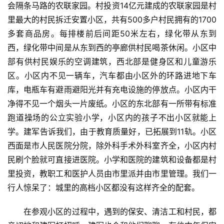
会隔条马路的农联家园。村投资14亿元建成的农联家园是村
里最大的村民拆迁安置小区，共有500多户村民拥有的1700
多套商品房。每排楼前后间距50米左右，绿化带从东到
西，绿化带中间是从东到西的亭廊供村民喝茶休闲。小区中
部有供村民娱乐的空调建筑，西北部是健身区和儿童游乐
区。小区内不见一辆车，汽车都由小区外的环路进地下车
库，电瓶车有避雨避阳光并有充电设施的停放点。小区内干
净得不见一个烟头一片废纸。小区的东北部有一所带有标准
跑道操场的公立实验小学，小区内的孩子不出小区就能上
学。建军告诉我们，由于教育质量好，已拓展到11轨。小区
西面是市人民医院分院，除外科手术外科室齐全，小区内村
民刷个脸就可直接进医院。小学和医院的建筑和设备都是村
里投资，教职工和医护人员由市里派并由市里管理。我们一
行人惊呆了：城里的高档小区都没有这样齐全的配套。
在参观小区的过程中，遇到的保安、清洁工和村民，都