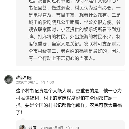
过。我曾问过村书记，为何不建个文化中心？
书记回答，做过调查，村民认为没有必要，一
是电视普及，节目丰富，想看什么都有。二是
城里的影剧院几公里距离，坐公交很方便。参
观农联家园时，小区提供的娱乐场所看不到打
牌、打麻将的村民。外出旅游的村民不少。制
度很重要，当家人是关键。农联村可支配财力
全市村级第二，老百姓的福利是最好的，因为
有一个行动上不忘初心的当家人。
难诉相思
2026年6月7日 下午4:00
这个村书记真是个大能人啊，更重要的是，他一心为
村民谋福利，村里的富庶程度恐怕在全国都首屈一
指。要是全国的村书记都像他那样，农民可就太幸福
了！
诚厚
2026年6月8日 上午11:51