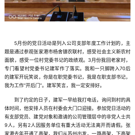
5月份的党日活动是列入公司支部年度工作计划的，主
题是通过参观张家港市杨舍镇农联村，感受社会主义新农村
面貌，感受一位村党委书记的政绩观。3月份我回老家时，
专门看望村党委书记建军作了落实。我和一只脚跨入70后
的建军开玩笑说，你是在职党委书记，我是在职支部书记，
我为工作“开后门”。建军笑言，我一定安排好。
到了约定的日子，建军一早给我打电话，询问到村的具
体时间，他安排人员在村委会大门口迎接。参加党日活动的
有支部党员、建党对象和邀请的公司管理层中的非党人士共
9人，另有2人因服务单位有重大活动无法离开而请假。张
家港去年开通了高架，我们从苏州出发，一路高架，下高架