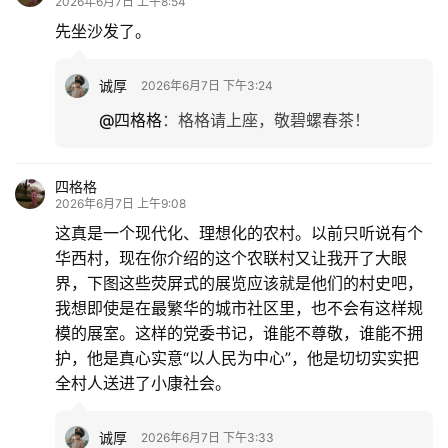
2026年6月7日 上午8:54
生
先坐沙发了。
活
诚厚
2026年6月7日 下午3:24
情
感
@四格格
：
格格请上座，敬碧螺春茶！
旅
四格格
游
2026年6月7日 上午9:08
登录
注册
这真是一个现代化、理想化的农村。以前只听说有个
育
华西村，现在你介绍的这个农联村又让我开了大眼
儿
界，下图这些荧屏式的展览应该就是他们的村史吧，
我想即使是在最繁华的城市社区里，也不会有这样规
娱
模的展室。这样的党委书记，谁能不尊敬，谁能不拥
乐
护，他是真心实意“以人民为中心”，他是切切实实把
全村人送进了小康社会。
专
题
诚厚
2026年6月7日 下午3:33