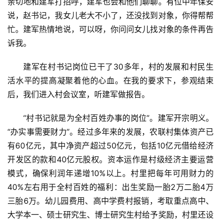
亲切地和建军打招呼，建军也会和他们聊聊。有位中年保安
说，赵书记，我女儿老大不小了，还没找到对象，你得帮帮
忙。建军热情地说，可以呀，你问问女儿找对象的条件再告
诉我。
建军在村书记岗位已干了30多年，村的发展和村民生
活水平的提高凝聚着他的心血。在我的要求下，参观结束
后，我们进入村会议室，听建军做报告。
“村书记就是为全村百姓办事的岗位”。建军开宗明义。
“办实事需要财力”。经过多年来的发展，农联村集体资产已
有60亿元，其中净资产超过50亿元，包括10亿元借给经济
开发区的款和40亿元股权。资本运作是村级经济主要运营
模式，确保利润年递增10%以上。村里把每年可用财力的
40%左右用于全村百姓的福利：出生奖励一胎2万二胎4万
三胎6万。幼儿园费用、高中学费村报销，考取重点高中、
大学本一、硕士研究生、博士研究生村给予奖励，村里还设