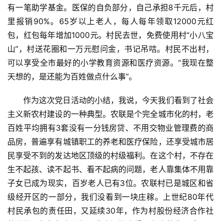
有一笔助学基金。医保的自负部分，自己承担8千元后，村
里报销90%。65岁以上老人，每人每年领取12000元红
包，红包每年增加1000元。村民去世，免费使用村“小八宝
山”，村送花圈和一万元慰问金，书记吊唁。村民不出村，
可以享受全市最好的小学教育资源和医疗资源。“我现在整
天想的，是还能为百姓做点什么事”。
作为这次党日活动的小结，我说，今天我们看到了社会
主义新农村建设的一种典型。农联是个完全城市化的村，老
百姓平均拥有3套没有一分钱房贷、不用交物业管理费的商
品房，普遍享有城镇职工的养老和医疗保险，还享受城市居
民享受不到的发达地区顶级的村级福利。在这个村，不存在
生不起孩、读不起书、看不起病的问题，老人靠集体不用靠
子女已成为现实，百岁老人已有3位。农联村已是城区和省
级经开区的一部分，我们没看到一块庄稼。上世纪80年代
村民承包的责任田，又延续30年，作为村股份经济合作社