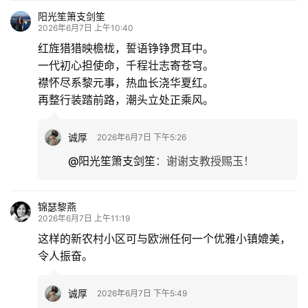
阳光笙箫支剑笙
2026年6月7日 上午10:40
红旌猎猎映檐栊，誓语铮铮贯耳中。
一代初心担使命，千程壮志寄苍穹。
襟怀尽系黎元事，热血长浇华夏红。
再整行装踏前路，潮头立处正乘风。
诚厚
2026年6月7日 下午5:26
@阳光笙箫支剑笙
：
谢谢支教授赐玉！
锦瑟黎燕
2026年6月7日 上午11:19
这样的新农村小区可与欧洲任何一个优雅小镇媲美，
令人振奋。
诚厚
2026年6月7日 下午5:49