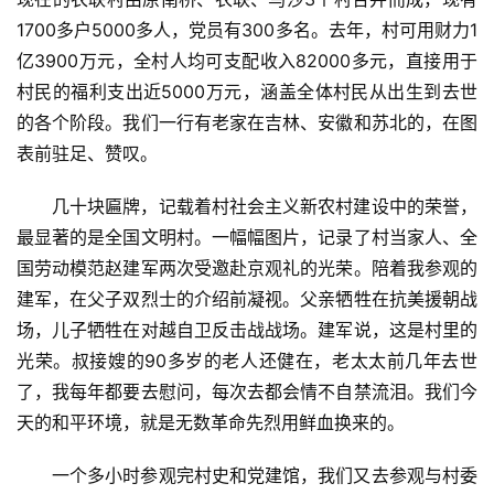
1700多户5000多人，党员有300多名。去年，村可用财力1
亿3900万元，全村人均可支配收入82000多元，直接用于
村民的福利支出近5000万元，涵盖全体村民从出生到去世
的各个阶段。我们一行有老家在吉林、安徽和苏北的，在图
表前驻足、赞叹。
几十块匾牌，记载着村社会主义新农村建设中的荣誉，
最显著的是全国文明村。一幅幅图片，记录了村当家人、全
国劳动模范赵建军两次受邀赴京观礼的光荣。陪着我参观的
建军，在父子双烈士的介绍前凝视。父亲牺牲在抗美援朝战
场，儿子牺牲在对越自卫反击战战场。建军说，这是村里的
光荣。叔接嫂的90多岁的老人还健在，老太太前几年去世
了，我每年都要去慰问，每次去都会情不自禁流泪。我们今
天的和平环境，就是无数革命先烈用鲜血换来的。
一个多小时参观完村史和党建馆，我们又去参观与村委