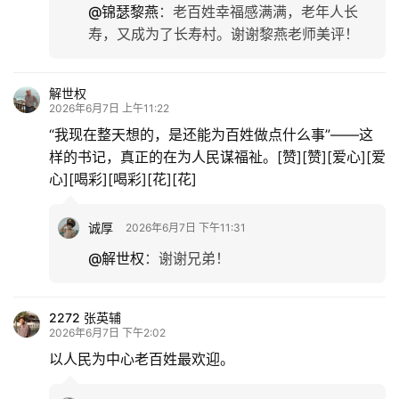
@锦瑟黎燕
：
老百姓幸福感满满，老年人长
寿，又成为了长寿村。谢谢黎燕老师美评！
解世权
2026年6月7日 上午11:22
“我现在整天想的，是还能为百姓做点什么事”——这
样的书记，真正的在为人民谋福祉。[赞][赞][爱心][爱
心][喝彩][喝彩][花][花]
诚厚
2026年6月7日 下午11:31
@解世权
：
谢谢兄弟！
2272 张英辅
2026年6月7日 下午2:02
以人民为中心老百姓最欢迎。