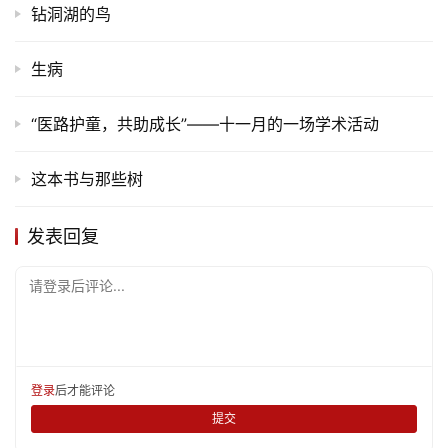
钻洞湖的鸟
娱
乐
生病
专
“医路护童，共助成长”——十一月的一场学术活动
题
这本书与那些树
更
多
发表回复
请登录后评论...
登录
后才能评论
提交