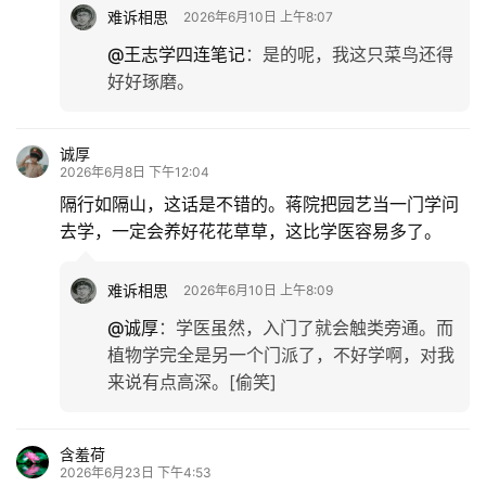
难诉相思
2026年6月10日 上午8:07
@王志学四连笔记
：
是的呢，我这只菜鸟还得
好好琢磨。
诚厚
2026年6月8日 下午12:04
隔行如隔山，这话是不错的。蒋院把园艺当一门学问
去学，一定会养好花花草草，这比学医容易多了。
难诉相思
2026年6月10日 上午8:09
@诚厚
：
学医虽然，入门了就会触类旁通。而
植物学完全是另一个门派了，不好学啊，对我
来说有点高深。[偷笑]
含羞荷
2026年6月23日 下午4:53