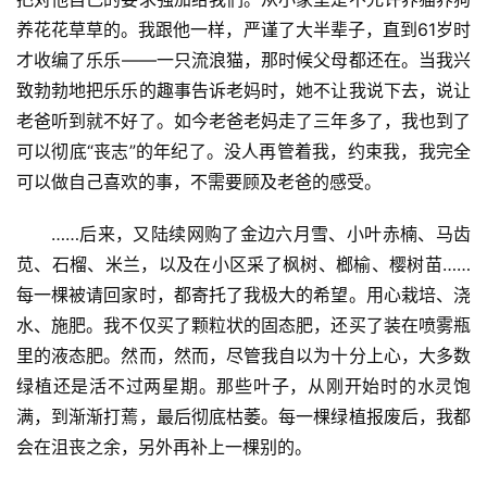
养花花草草的。我跟他一样，严谨了大半辈子，直到61岁时
才收编了乐乐——一只流浪猫，那时候父母都还在。当我兴
致勃勃地把乐乐的趣事告诉老妈时，她不让我说下去，说让
老爸听到就不好了。如今老爸老妈走了三年多了，我也到了
可以彻底“丧志”的年纪了。没人再管着我，约束我，我完全
可以做自己喜欢的事，不需要顾及老爸的感受。
……后来，又陆续网购了金边六月雪、小叶赤楠、马齿
苋、石榴、米兰，以及在小区采了枫树、榔榆、樱树苗……
每一棵被请回家时，都寄托了我极大的希望。用心栽培、浇
水、施肥。我不仅买了颗粒状的固态肥，还买了装在喷雾瓶
里的液态肥。然而，然而，尽管我自以为十分上心，大多数
绿植还是活不过两星期。那些叶子，从刚开始时的水灵饱
满，到渐渐打蔫，最后彻底枯萎。每一棵绿植报废后，我都
会在沮丧之余，另外再补上一棵别的。