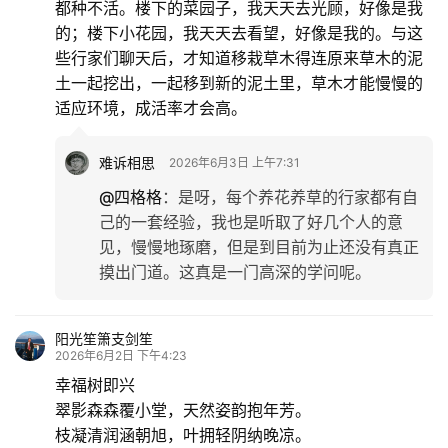
都种不活。楼下的菜园子，我天天去光顾，好像是我
的；楼下小花园，我天天去看望，好像是我的。与这
些行家们聊天后，才知道移栽草木得连原来草木的泥
土一起挖出，一起移到新的泥土里，草木才能慢慢的
适应环境，成活率才会高。
难诉相思
2026年6月3日 上午7:31
@四格格
：
是呀，每个养花养草的行家都有自
己的一套经验，我也是听取了好几个人的意
见，慢慢地琢磨，但是到目前为止还没有真正
摸出门道。这真是一门高深的学问呢。
阳光笙箫支剑笙
2026年6月2日 下午4:23
幸福树即兴
翠影森森覆小堂，天然姿韵抱年芳。
枝凝清润涵朝旭，叶拥轻阴纳晚凉。