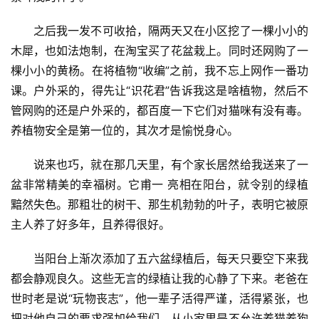
之后我一发不可收拾，隔两天又在小区挖了一棵小小的
木犀，也如法炮制，在淘宝买了花盆栽上。同时还网购了一
棵小小的黄杨。在将植物“收编”之前，我不忘上网作一番功
课。户外采的，得先让“识花君”告诉我这是啥植物，然后不
管网购的还是户外采的，都百度一下它们对猫咪有没有毒。
养植物安全是第一位的，其次才是愉悦身心。
说来也巧，就在那几天里，有个家长居然给我送来了一
盆非常精美的幸福树。它甫一 亮相在阳台，就令别的绿植
黯然失色。那粗壮的树干、那生机勃勃的叶子，表明它被原
主人养了好多年，且养得很好。
当阳台上渐次添加了五六盆绿植后，每天只要空下来我
都会静观良久。这些无言的绿植让我的心静了下来。老爸在
世时老是说“玩物丧志”，他一辈子活得严谨，活得紧张，也
把对他自己的要求强加给我们。从小家里是不允许养猫养狗