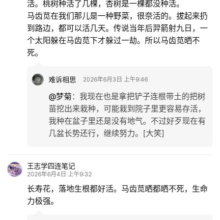
活。桃树种活了几棵，杏树是一棵都没种活。
马齿苋在我们那儿是一种野菜，很奈活的。拔起来扔
到路边，都可以活几天。传说当年后羿箭射九日，一
个太阳躲在马齿苋下才躲过一劫。所以马齿苋晒不
死。
难诉相思
2026年6月3日 上午9:46
@梦菊
：
我现在也是拿把铲子连根带土的把树
苗挖出来栽种，可能栽到院子里更容易存活，
我种在盆子里还是没有地气。不过好歹现在有
几盆长势还行，继续努力。[大笑]
王志学四连笔记
2026年6月4日 上午9:32
长寿花，落地生根都好活。马齿苋晒都晒不死，生命
力极强。