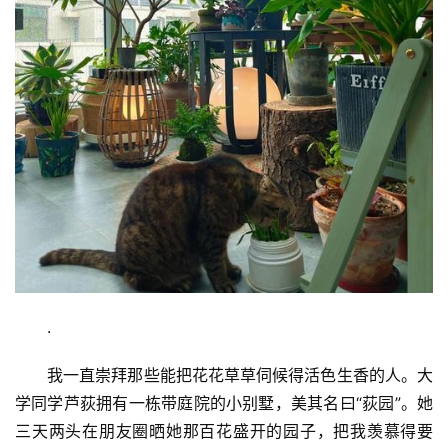
.
我一直崇拜那些能把花花草草伺候得活色生香的人。大
学同学芦荻拥有一栋带庭院的小别墅，美其名曰“荻园”。她
三天两头在朋友圈晒她那百花盛开的园子，把我羡慕得要