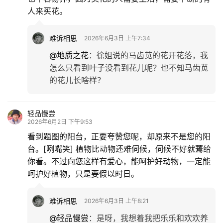
人来买花。
难诉相思
2026年6月3日 上午7:34
@地质之花
：
徐姐说的马齿苋的花开花落，我
怎么只看到叶子没看到花儿呢？也不知马齿苋
的花儿长啥样？
轻品慢尝
2026年6月2日 下午9:53
看到题图的阳台，正要夸赞您呢，却原来不是您的阳
台。[咧嘴笑] 植物比动物还难伺候，伺候不好就蔫给
你看。不过向您这样有爱心，能呵护好动物，一定能
呵护好植物，只是要假以时日。
难诉相思
2026年6月3日 上午8:21
@轻品慢尝
：
是呀，我想着我把乐乐和欢欢养