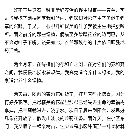
好不容易逮着一种非常好养活的野生绿植——春兰，可
是当我挖了两棵回家栽到盆内，猫咪却对它产生了类似于猫
草的兴趣，于是，一根根纤细优美的叶子就被生生地拦腰咬
断。而之前养的那些绿植，俩猫至多蹭蹭花盆的边而已，从
不会对叶子下嘴。饶是如此，春兰那残存的叶片依旧顽强地
苟活着。
两个月来，在绿植们的存和亡之间，在对它们的养和弃
之间，我慢慢地摸索着规律，我究竟适合养什么绿植，我的
家适合养什么绿植。
两天前，网购的茉莉花到货了，打开有些小惊喜，因为
有好多花苞。把最精美的花盆里那棵已经失去生命的幸福树
拿掉，把茉莉栽进去，浇了水。次日早晨来到阳台，发现好
几朵花开放了，散发出淡淡的茉莉花香。而昨天，在小区东
门，我又顺了一棵栾树苗，它应该是小区外面那一排栾树林