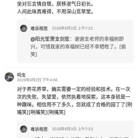
坐对忘言情自惬，居移淑气日初长。
人间此味真难得，不用深山觅草堂。
难诉相思
2026年6月3日 上午7:32
@阳光笙箫支剑笙
：
谢谢支老师的幸福树即
兴，可惜我家的幸福树已经不幸牺牲了。[偷
笑]
鸣虫
2026年6月2日 下午4:56
对于养花养草，确实需要一定的经验和技术。在一次
次的失败、失望里，依然执着地探索，这本身就是一
种趣味。相信用不了多久，您就成了合格的园丁了[咧
嘴笑][咧嘴笑][咧嘴笑]
难诉相思
2026年6月3日 上午7:33