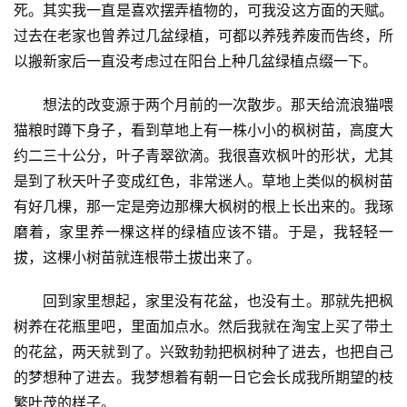
死。其实我一直是喜欢摆弄植物的，可我没这方面的天赋。
过去在老家也曾养过几盆绿植，可都以养残养废而告终，所
以搬新家后一直没考虑过在阳台上种几盆绿植点缀一下。
想法的改变源于两个月前的一次散步。那天给流浪猫喂
猫粮时蹲下身子，看到草地上有一株小小的枫树苗，高度大
约二三十公分，叶子青翠欲滴。我很喜欢枫叶的形状，尤其
是到了秋天叶子变成红色，非常迷人。草地上类似的枫树苗
有好几棵，那一定是旁边那棵大枫树的根上长出来的。我琢
磨着，家里养一棵这样的绿植应该不错。于是，我轻轻一
拔，这棵小树苗就连根带土拔出来了。
回到家里想起，家里没有花盆，也没有土。那就先把枫
树养在花瓶里吧，里面加点水。然后我就在淘宝上买了带土
的花盆，两天就到了。兴致勃勃把枫树种了进去，也把自己
的梦想种了进去。我梦想着有朝一日它会长成我所期望的枝
繁叶茂的样子。