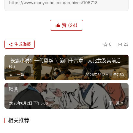
https://www.maoyouhe.com/archives/105718
首
页
赞
(24)
文
化
生成海报
0
23
生
活
长篇小说：一代风华 ( 第四十六章 大比武及其前后
6 )
情
上一篇
2026年6月2日 上午7:50
感
喝粥
旅
2026年6月2日 下午5:06
下一篇
游
登录
注册
相关推荐
育
儿