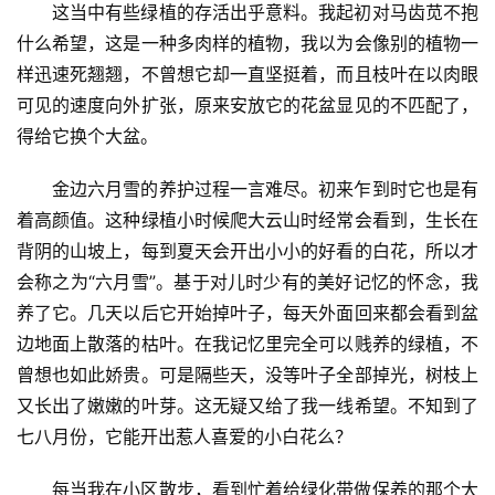
这当中有些绿植的存活出乎意料。我起初对马齿苋不抱
什么希望，这是一种多肉样的植物，我以为会像别的植物一
样迅速死翘翘，不曾想它却一直坚挺着，而且枝叶在以肉眼
可见的速度向外扩张，原来安放它的花盆显见的不匹配了，
得给它换个大盆。
金边六月雪的养护过程一言难尽。初来乍到时它也是有
着高颜值。这种绿植小时候爬大云山时经常会看到，生长在
背阴的山坡上，每到夏天会开出小小的好看的白花，所以才
会称之为“六月雪”。基于对儿时少有的美好记忆的怀念，我
养了它。几天以后它开始掉叶子，每天外面回来都会看到盆
边地面上散落的枯叶。在我记忆里完全可以贱养的绿植，不
曾想也如此娇贵。可是隔些天，没等叶子全部掉光，树枝上
又长出了嫩嫩的叶芽。这无疑又给了我一线希望。不知到了
七八月份，它能开出惹人喜爱的小白花么？
每当我在小区散步，看到忙着给绿化带做保养的那个大