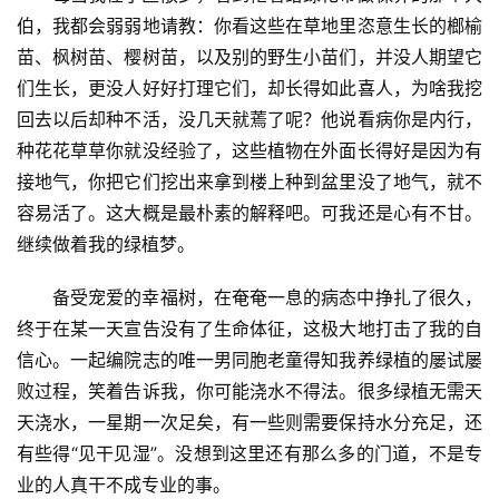
伯，我都会弱弱地请教：你看这些在草地里恣意生长的榔榆
苗、枫树苗、樱树苗，以及别的野生小苗们，并没人期望它
们生长，更没人好好打理它们，却长得如此喜人，为啥我挖
回去以后却种不活，没几天就蔫了呢？他说看病你是内行，
种花花草草你就没经验了，这些植物在外面长得好是因为有
接地气，你把它们挖出来拿到楼上种到盆里没了地气，就不
容易活了。这大概是最朴素的解释吧。可我还是心有不甘。
继续做着我的绿植梦。
备受宠爱的幸福树，在奄奄一息的病态中挣扎了很久，
终于在某一天宣告没有了生命体征，这极大地打击了我的自
信心。一起编院志的唯一男同胞老童得知我养绿植的屡试屡
败过程，笑着告诉我，你可能浇水不得法。很多绿植无需天
天浇水，一星期一次足矣，有一些则需要保持水分充足，还
有些得“见干见湿”。没想到这里还有那么多的门道，不是专
业的人真干不成专业的事。