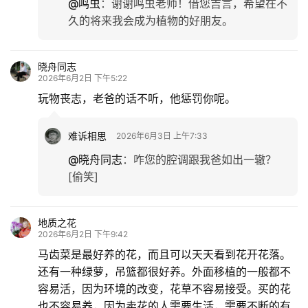
@鸣虫
：
谢谢鸣虫老师！借您吉言，希望在不
久的将来我会成为植物的好朋友。
晓舟同志
2026年6月2日 下午5:22
玩物丧志，老爸的话不听，他惩罚你呢。
难诉相思
2026年6月3日 上午7:33
@晓舟同志
：
咋您的腔调跟我爸如出一辙？
[偷笑]
地质之花
2026年6月2日 下午9:42
马齿菜是最好养的花，而且可以天天看到花开花落。
还有一种绿萝，吊篮都很好养。外面移植的一般都不
容易活，因为环境的改变，花草不容易接受。买的花
也不容易养，因为卖花的人需要生活，需要不断的有