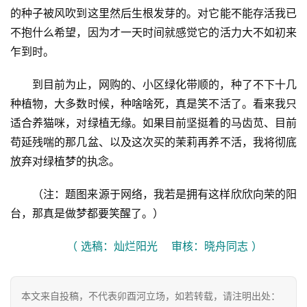
的种子被风吹到这里然后生根发芽的。对它能不能存活我已
不抱什么希望，因为才一天时间就感觉它的活力大不如初来
乍到时。
到目前为止，网购的、小区绿化带顺的，种了不下十几
种植物，大多数时候，种啥啥死，真是笑不活了。看来我只
适合养猫咪，对绿植无缘。如果目前坚挺着的马齿苋、目前
苟延残喘的那几盆、以及这次买的茉莉再养不活，我将彻底
放弃对绿植梦的执念。
（注：题图来源于网络，我若是拥有这样欣欣向荣的阳
台，那真是做梦都要笑醒了。）
（ 选稿：灿烂阳光    审核：晓舟同志 ）
本文来自投稿，不代表卯酉河立场，如若转载，请注明出处：