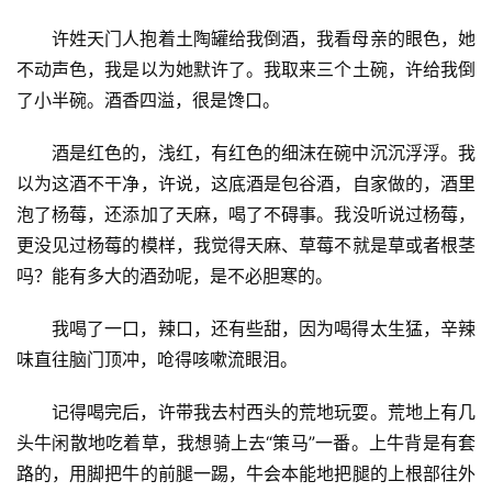
许姓天门人抱着土陶罐给我倒酒，我看母亲的眼色，她
不动声色，我是以为她默许了。我取来三个土碗，许给我倒
了小半碗。酒香四溢，很是馋口。
酒是红色的，浅红，有红色的细沫在碗中沉沉浮浮。我
以为这酒不干净，许说，这底酒是包谷酒，自家做的，酒里
泡了杨莓，还添加了天麻，喝了不碍事。我没听说过杨莓，
更没见过杨莓的模样，我觉得天麻、草莓不就是草或者根茎
吗？能有多大的酒劲呢，是不必胆寒的。
我喝了一口，辣口，还有些甜，因为喝得太生猛，辛辣
味直往脑门顶冲，呛得咳嗽流眼泪。
记得喝完后，许带我去村西头的荒地玩耍。荒地上有几
头牛闲散地吃着草，我想骑上去“策马”一番。上牛背是有套
路的，用脚把牛的前腿一踢，牛会本能地把腿的上根部往外