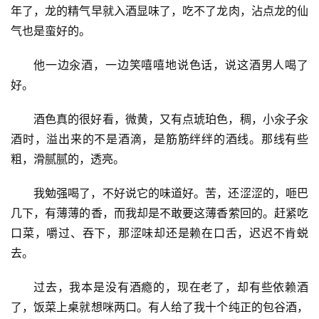
年了，龙的精气早就入酒显味了，吃不了龙肉，沾点龙的仙
气也是蛮好的。
他一边汆酒，一边笑嘻嘻地说色话，说这酒男人喝了
好。
酒色真的很好看，微黄，又有点琥珀色，稠，小汆子汆
酒时，溢出来的不是酒滴，是筋筋绊绊的酒线。那线有些
粗，滑腻腻的，透亮。
我勉强喝了，不好说它的味道好。苦，还涩涩的，咂巴
几下，有薄薄的香，而我却是不敢要这薄香萦回的。赶紧吃
口菜，嚼过、吞下，那涩味却还是赖在口舌，迟迟不肯蜕
去。
过去，我本是没有酒瘾的，现在老了，却有些依赖酒
了，饭菜上桌就想咪两口。有人给了我十个纯正的包谷酒，