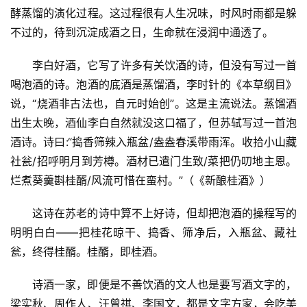
娱
酵蒸馏的演化过程。这过程很有人生况味，时风时雨都是躲
乐
不过的，待到沉淀成酒之日，生命就在浸润中通透了。
专
李白好酒，它写了许多有关饮酒的诗，但没有写过一首
题
喝泡酒的诗。泡酒的底酒是蒸馏酒，李时针的《本草纲目》
说，“烧酒非古法也，自元时始创”。这是主流说法。蒸馏酒
更
出生太晚，酒仙李白自然就没这口福了，但苏轼写过一首泡
多
酒诗。诗曰:“捣香筛辣入瓶盆/盎盎春溪带雨浑。收拾小山藏
社瓮/招呼明月到芳樽。酒材已遣门生致/菜把仍叨地主恩。
烂煮葵羹斟桂醑/风流可惜在蛮村。”（《新酿桂酒》）
这诗在苏老的诗中算不上好诗，但却把泡酒的操程写的
明明白白——把桂花晾干、捣香、筛净后，入瓶盆、藏社
瓮，终得桂醑。桂醑，即桂酒。
诗酒一家，即便是不善饮酒的文人也是要写酒文字的，
梁实秋、周作人、汪曾祺、李国文，都是文字方家，会吃美