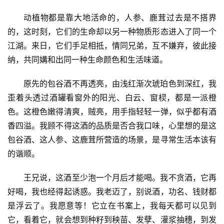
页
动植物都是靠大地活命的，人参、鹿茸过去是不搭界
的，这时刻，它们的生命却以另一种物质形态进入了同一个
文
江湖。来日，它们手足相抵，情同兄弟，互不嫌弃，彼此接
化
纳，共同媾和出同一种生命颜色和生活味道。
生
原先的包谷酒不再透亮，由浅红渐次琥珀色到深红，我
活
歪着头透过酒罐看窗外的阳光、白云、窗棂，都是一派橙
色。这橙色嫩得清爽，贼亮，用手指轻轻一弹，似乎都有酒
情
感
香四溢。我顾不得这酒的品质是否合我口味，心里想的是这
包谷酒、这人参、这鹿茸所营造的场景，是寻常生活本该有
旅
的谐顺。
游
王兄说，这酒至少泡一个月后才能喝。我不贪酒，它再
登录
注册
好喝，我也经得起诱惑。我老迈了，别说酒，功名、钱财都
育
儿
是浮云了。我愿意等！它立在书案上，我每天都可以见到
它，看着它，就会想到种籽到秧苗、发孽、灌浆抽穗，到发