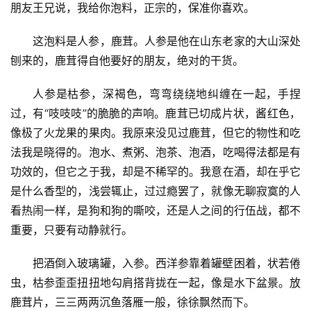
朋友王兄说，我给你泡料，正宗的，保准你喜欢。
这泡料是人参，鹿茸。人参是他在山东老家的大山深处
刨来的，鹿茸得自他要好的朋友，绝对的干货。
人参是枯参，深褐色，弯弯绕绕地纠缠在一起，手捏
过，有“吱吱吱”的脆脆的声响。鹿茸已切成片状，酱红色，
像极了火龙果的果肉。我原来没见过鹿茸，但它的物性和吃
法我是晓得的。泡水、煮粥、泡茶、泡酒，吃喝得法都是有
功效的，但它之于我，却是不稀罕的。我意在酒，却在乎它
是什么香型的，浅尝辄止，过过瘾罢了，就像无聊寂寞的人
看热闹一样，是狗和狗的嘶咬，还是人之间的行伍战，都不
重要，只要有动静就行。
把酒倒入玻璃罐，入参。西洋参靠着罐壁困着，状若倦
虫，枯参歪歪扭扭地勾肩搭背拢在一起，像是水下盆景。放
鹿茸片，三三两两沉鱼落雁一般，徐徐飘然而下。
首