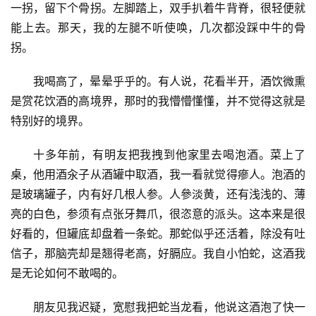
一拐，留下个骨拐。左脚踏上，双手扒着牛背脊，很轻便就
能上去。那天，我的左腿不听使唤，几次都没踩中牛的骨
拐。
我喝高了，晕晕乎乎的。有人说，花看半开，酒饮微熏
是赏花饮酒的高境界，那时的我懵懵懂懂，并不觉得这就是
特别好的境界。
十多年前，有明友把我拽到他家里去喝泡酒。菜上了
桌，他用酒汆子从酒罐中取酒，我一看就觉得瘮人。泡酒的
是玻璃罐子，内有好几根人参。人參淡黄，还有浅浅的、薄
亮的白色，参须有点张牙舞爪，很恣意的派头。这本来是很
好看的，但罐底却盘着一条蛇。那蛇似乎还活着，除没有吐
信子，那脑壳却是翘得老高，好膈应。我自小怕蛇，这酒我
是无论如何不敢喝的。
朋友见我迟疑，宽慰我把蛇当龙看，他说这酒泡了快一