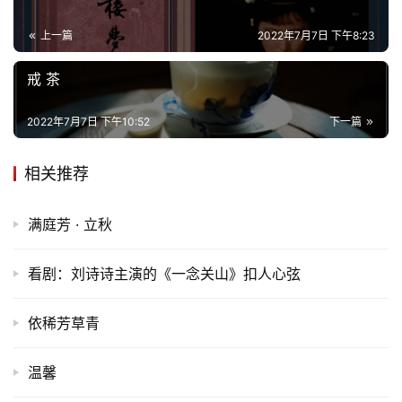
上一篇
2022年7月7日 下午8:23
首
戒 茶
页
2022年7月7日 下午10:52
下一篇
文
化
相关推荐
生
满庭芳 · 立秋
活
看剧：刘诗诗主演的《一念关山》扣人心弦
情
感
依稀芳草青
旅
游
温馨
登录
注册