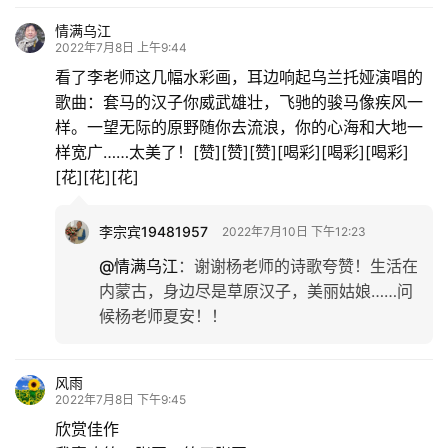
情满乌江
2022年7月8日 上午9:44
看了李老师这几幅水彩画，耳边响起乌兰托娅演唱的
歌曲：套马的汉子你威武雄壮，飞驰的骏马像疾风一
样。一望无际的原野随你去流浪，你的心海和大地一
样宽广……太美了！[赞][赞][赞][喝彩][喝彩][喝彩]
[花][花][花]
李宗宾19481957
2022年7月10日 下午12:23
@情满乌江
：
谢谢杨老师的诗歌夸赞！生活在
内蒙古，身边尽是草原汉子，美丽姑娘……问
候杨老师夏安！！
风雨
2022年7月8日 下午9:45
欣赏佳作