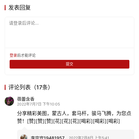
育
发表回复
儿
请登录后评论...
娱
乐
专
登录
后才能评论
题
提交
更
多
评论列表（17条）
蓓蕾含香
2022年7月7日 下午10:05
分享精彩美图，蒙古人，套马杆，骏马飞腾，为您点
赞！[赞][赞][赞][花][花][花][喝彩][喝彩][喝彩]
李宗宾19481957
2022年7月8日 上午5:41