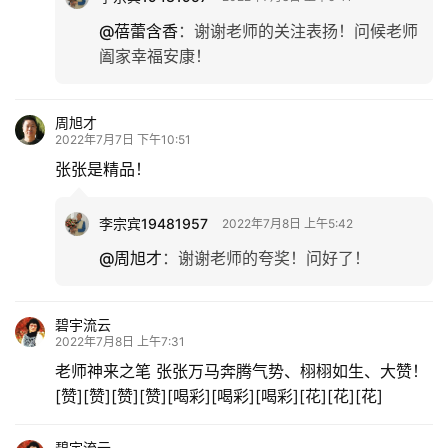
@蓓蕾含香
：
谢谢老师的关注表扬！问候老师
阖家幸福安康！
周旭才
2022年7月7日 下午10:51
张张是精品！
李宗宾19481957
2022年7月8日 上午5:42
@周旭才
：
谢谢老师的夸奖！问好了！
碧宇流云
2022年7月8日 上午7:31
老师神来之笔 张张万马奔腾气势、栩栩如生、大赞！
[赞][赞][赞][赞][喝彩][喝彩][喝彩][花][花][花]
碧宇流云