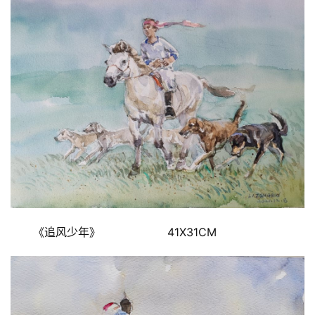
《追风少年》                   41X31CM