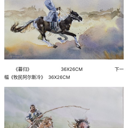
《暮归》                    36X26CM                      下一
幅《牧民阿尔斯冷》  36X26CM