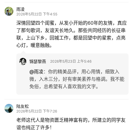
雨凌
2026年5月22日 下午4:55
深情回望四个闺蜜，从发小开始的60年的友情，真应
了那句歌词，友谊天长地久。那些共同经历的长征串
联，上山下乡，回城工作，都是回望中的星索，点亮
心灯，暖意融融。
锦瑟黎燕
2026年5月23日 上午5:46
@雨凌
：
你的精美品评，用心用情，细致入
微，入木三分，好有审美素养与格调。我不能
免俗，总希望有人喜欢我的文字。
陆友松
2026年5月22日 下午7:26
老师这代人是物资匮乏精神富有的，所建立的同学友
谊也纯正了许多！