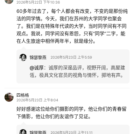
2026年5月22日 下午10:36
游
60多年过去了，每个人都会有改变，不变的是那份纯
登录
注册
洁的同学情。今天，我们在苏州的大学同学也聚会
育
了。我们是在特殊年代读的大学，当时同学间有不同
儿
观点。我说，同学间没有恩怨，只有“同学”二字，能
在人生旅途中相伴两年半，就是缘分。
娱
乐
锦瑟黎燕
2026年5月23日 上午5:59
专
@诚厚
：
诚厚的深邃品评，视野开阔，高屋建
题
瓴，极具文化官员的视角与情怀，掷地有声。
更
四格格
多
2026年5月23日 上午8:04
好好感谢这位给你们摄影的同学，他让你们的青春留
下倩影，他让你们的友谊作了见证。
锦瑟黎燕
2026年5月23日 上午11:11