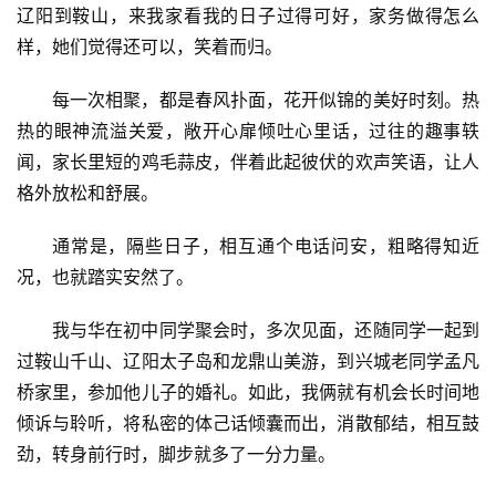
辽阳到鞍山，来我家看我的日子过得可好，家务做得怎么
样，她们觉得还可以，笑着而归。
每一次相聚，都是春风扑面，花开似锦的美好时刻。热
热的眼神流溢关爱，敞开心扉倾吐心里话，过往的趣事轶
闻，家长里短的鸡毛蒜皮，伴着此起彼伏的欢声笑语，让人
格外放松和舒展。
通常是，隔些日子，相互通个电话问安，粗略得知近
况，也就踏实安然了。
我与华在初中同学聚会时，多次见面，还随同学一起到
过鞍山千山、辽阳太子岛和龙鼎山美游，到兴城老同学孟凡
桥家里，参加他儿子的婚礼。如此，我俩就有机会长时间地
倾诉与聆听，将私密的体己话倾囊而出，消散郁结，相互鼓
劲，转身前行时，脚步就多了一分力量。