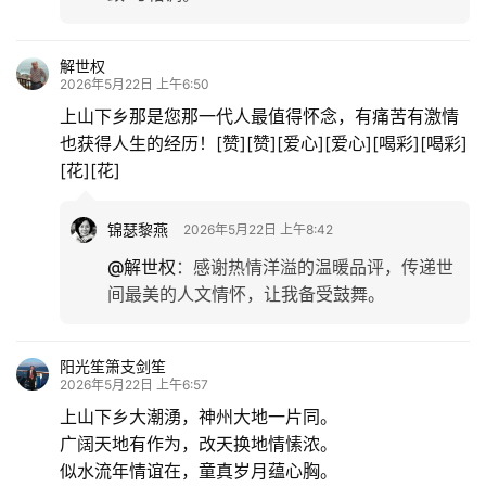
解世权
2026年5月22日 上午6:50
上山下乡那是您那一代人最值得怀念，有痛苦有激情
也获得人生的经历！[赞][赞][爱心][爱心][喝彩][喝彩]
[花][花]
锦瑟黎燕
2026年5月22日 上午8:42
@解世权
：
感谢热情洋溢的温暖品评，传递世
间最美的人文情怀，让我备受鼓舞。
阳光笙箫支剑笙
2026年5月22日 上午6:57
上山下乡大潮湧，神州大地一片同。
广阔天地有作为，改天换地情愫浓。
似水流年情谊在，童真岁月蕴心胸。