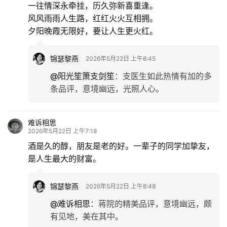
一往情深永牵挂，历久弥新喜重逢。
风风雨雨人生路，红红火火互相拥。
夕阳晚霞无限好，要让人生更火红。
锦瑟黎燕
2026年5月22日 上午8:45
@阳光笙箫支剑笙
：
支医生如此热情有加的多
条品评，意境幽远，光照人心。
难诉相思
2026年5月22日 上午7:18
酒是久的醇，朋友是老的好。一辈子的同学加挚友，
是人生最大的财富。
锦瑟黎燕
2026年5月22日 上午8:48
@难诉相思
：
蒋院的精美品评，意境幽远，颇
有见地，美在其中。