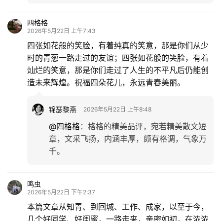
四格格
2026年5月22日 上午7:43
四张如花般的笑脸，有着纯真的笑意，那是你们从少
时的青葱一路走过的友谊；四张如花般的笑脸，有着
灿烂的笑意，那是你们走过了人生的不平凡后仍能创
造未来辉煌。祝福四朵花儿，永远青春美丽。
锦瑟黎燕
2026年5月22日 上午8:48
@四格格
：
格格的精美品评，宛若精美散文短
章，文采飞扬，内涵丰厚，颇有格调，气象万
千。
鸣虫
2026年5月22日 下午2:37
本篇文章从知青、到回城、工作、成家，以至于今，
几个好同学、好闺蜜，一路走来，亲密如初，在浓浓