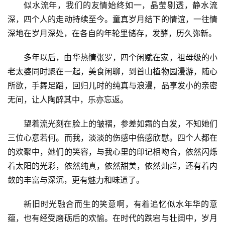
似水流年，我们的友情始终如一，晶莹剔透，静水流
深，四个人的走动持续至今。童真岁月结下的情谊，一往情
深地在岁月深处，在各自的年轮里储存，发酵，历久弥新。
多年以后，由华热情张罗，四个闲赋在家，祖母级的小
老太婆同时聚在一起，美食闲聊，到首山植物园漫游，随心
所欲，手舞足蹈，回归儿时的纯真与浪漫，品享发小的亲密
无间，让人陶醉其中，乐亦忘返。
望着流光刻在脸上的皱褶，参差如霜的白发，不知她们
三位心意若何。而我，淡淡的伤感中倍感欣慰。四个人都在
的欢聚中，她们的笑容，与我心里的印记相吻合，依然闪烁
着太阳的光彩，依然纯真，依然甜美，依然灿烂，还有着内
敛的丰富与深沉，更有魅力和味道了。
新旧时光融合而生的笑意啊，有着追忆似水年华的意
蕴，也有经受磨砺后的欢愉。在时代的跌宕与壮阔中，岁月