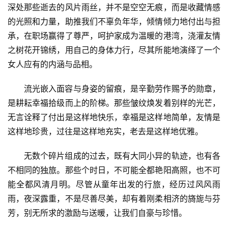
深处那些逝去的风片雨丝，并不是空空无痕，而是收藏情感
的光照和力量，助推我们不辜负年华，倾情倾力地付出与担
承，在职场赢得了尊严，呵护家成为温暖的港湾，浇灌友情
之树花开锦绣，用自己的身体力行，尽其所能地演绎了一个
女人应有的内涵与品相。
流光嵌入面容与身姿的留痕，是辛勤劳作赐予的勋章，
是耕耘幸福拾级而上的阶梯。那些皱纹焕发着别样的光芒，
无言诠释了付出是这样地快乐，幸福是这样地简单，友情是
这样地珍贵，过往是这样地充实，老去是这样地优雅。
无数个碎片组成的过去，既有大同小异的轨迹，也有各
不相同的独旅。那些个时日，不可能全都艳阳高照，也不可
能全都风清月明。尽管从童年出发的行旅，经历过风风雨
雨，夜深露重，不是尽善尽美，却有着刚柔相济的旖旎与芬
芳，别无所求的激励与送暖，让我们自豪与珍惜。