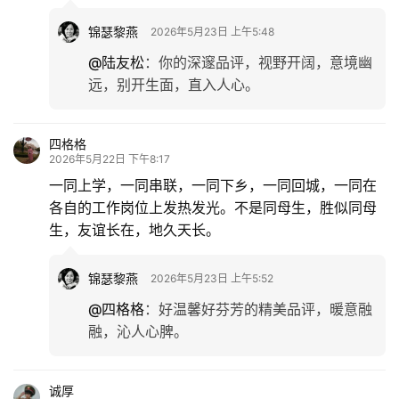
锦瑟黎燕
2026年5月23日 上午5:48
@陆友松
：
你的深邃品评，视野开阔，意境幽
远，别开生面，直入人心。
首
页
四格格
2026年5月22日 下午8:17
文
一同上学，一同串联，一同下乡，一同回城，一同在
化
各自的工作岗位上发热发光。不是同母生，胜似同母
生，友谊长在，地久天长。
生
活
锦瑟黎燕
2026年5月23日 上午5:52
@四格格
：
好温馨好芬芳的精美品评，暖意融
情
融，沁人心脾。
感
旅
诚厚