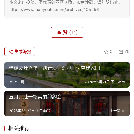
本文来自投稿，不代表卯酉河立场，如若转载，请注明出处：
https://www.maoyouhe.com/archives/105256
赞
(14)
生成海报
0
76
恰似废灶兴垦：别新浪，到卯酉河重建家园
上一篇
2026年5月21日 下午9:29
五月，赴一场美丽的约会
2026年5月22日 下午4:07
下一篇
相关推荐