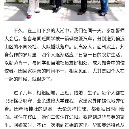
不久，在上山下乡的大潮中，我们在同一天，参加誓师
大会后，各自与同班同学被一辆辆敞篷汽车，分别送到偏远
山区的不同公社、大队插队落户。远离家人，面朝泥土，躬
身劳作的岁月里，四个人逐渐适应了日复一日的农耕生活，
以勤劳肯干，与同学和当地社员友好相处，成为知青中的佼
佼者。因回家探亲的时间不一，相互见面，尤其是四个人在
一起的时候，就很少了。
过了几年，相继回城，上班，结婚，生子。每个人都在
职场恪尽职守，业余进修大学课程，家里家外陀螺似地奔忙
着。因牵肠挂肚的思念，无论怎样忙碌，都要抽出时间会
面。我住在鞍山，她们三位住在辽阳。我曾到过华与英的家
里。回娘家时，不止一次地到过娟的家里。华和英还特意从