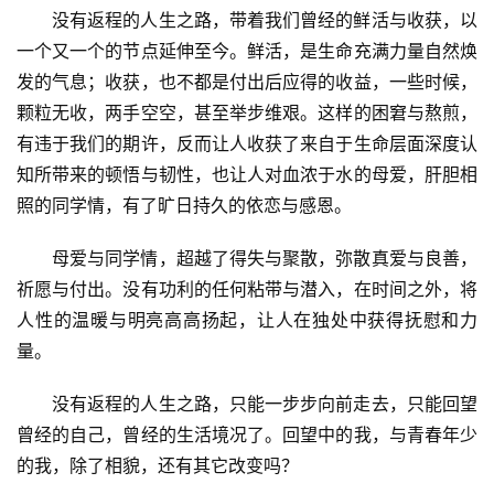
没有返程的人生之路，带着我们曾经的鲜活与收获，以
一个又一个的节点延伸至今。鲜活，是生命充满力量自然焕
发的气息；收获，也不都是付出后应得的收益，一些时候，
颗粒无收，两手空空，甚至举步维艰。这样的困窘与熬煎，
有违于我们的期许，反而让人收获了来自于生命层面深度认
知所带来的顿悟与韧性，也让人对血浓于水的母爱，肝胆相
照的同学情，有了旷日持久的依恋与感恩。
母爱与同学情，超越了得失与聚散，弥散真爱与良善，
祈愿与付出。没有功利的任何粘带与潜入，在时间之外，将
人性的温暖与明亮高高扬起，让人在独处中获得抚慰和力
量。
没有返程的人生之路，只能一步步向前走去，只能回望
曾经的自己，曾经的生活境况了。回望中的我，与青春年少
的我，除了相貌，还有其它改变吗？