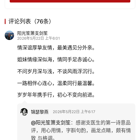
评论列表（76条）
阳光笙箫支剑笙
2026年5月22日 上午6:01
情深谊厚挚友情，最美遇见分外亲。
姐妹情缘深似海，情同手足赤诚心。
不问岁月深与浅，不谈风雨浮沉行。
一路相伴心连心，温柔同行最温馨。
岁岁年年携手行，初心不变向前进。
锦瑟黎燕
2026年5月22日 上午6:17
@阳光笙箫支剑笙
：
感谢支医生的第一诗意品
评，用心用情，字斟句酌，画龙点睛，颇有情
致 与格调。