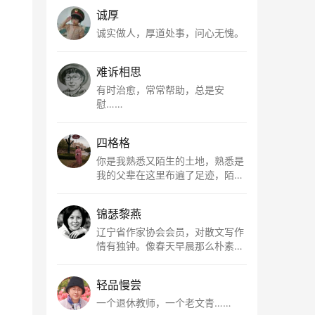
诚厚
诚实做人，厚道处事，问心无愧。
难诉相思
有时治愈，常常帮助，总是安
慰……
四格格
你是我熟悉又陌生的土地，熟悉是
我的父辈在这里布遍了足迹，陌生
是因为我总在梦里遥望你。有幸，
我以这种方式走近了你，你是我的
锦瑟黎燕
根所在，我用文字慢慢认识你、慢
慢熟悉你。
辽宁省作家协会会员，对散文写作
情有独钟。像春天早晨那么朴素，
清新，是我的期许。
轻品慢尝
一个退休教师，一个老文青……