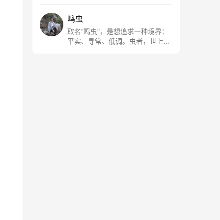
鸣虫
取名“鸣虫”，是想追求一种境界：
平实、寻常、低调。虫者，世上最
最平常的小生物也；虫鸣这种声
音，不尖利，不张扬，浅吟低唱，
是一种天籁。