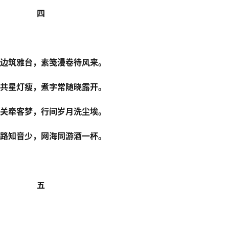
四
边筑雅台，素笺漫卷待风来。
共星灯瘦，煮字常随晓露开。
关牵客梦，行间岁月洗尘埃。
路知音少，网海同游酒一杯。
五