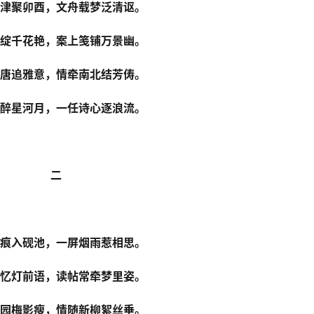
津聚卯酉，文舟载梦泛清讴。
绽千花艳，案上笺铺万景幽。
唐追雅意，情牵南北结芳俦。
醉星河月，一任诗心逐浪流。
二
痕入砚池，一屏烟雨惹相思。
忆灯前语，读帖常牵梦里姿。
园梅影瘦，情随新柳絮丝垂。