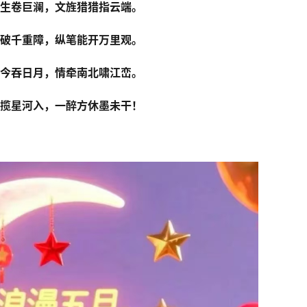
生卷巨澜，文旌猎猎指云端。
破千重障，纵笔能开万里观。
今吞日月，情牵南北啸江峦。
揽星河入，一醉方休墨未干！