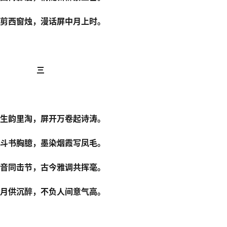
剪西窗烛，漫话屏中月上时。
三
生韵里淘，屏开万卷起诗涛。
斗书胸臆，墨染烟霞写凤毛。
音同击节，古今雅调共挥毫。
月供沉醉，不负人间意气高。