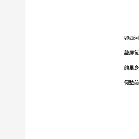
卯酉河
敲屏每
韵里乡
何愁前