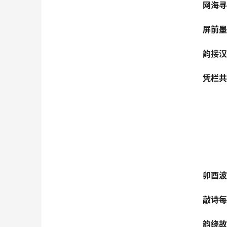
网海寻
屏前墨
韵接汉
凭栏共
卯酉波
敲诗每
韵绕故