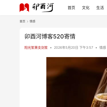
首页
文化
生活
首页
情感
卯酉河博客520寄情
阳光笙箫支剑笙
•
2026年5月20日 下午3:57
•
情感