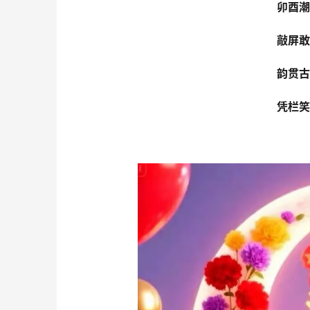
卯酉潮
敲屏敢
韵贯古
凭栏笑