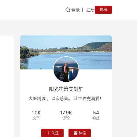
登录
注册
投稿
阳光笙箫支剑笙
大医精诚 ，以宏慈善。 让世界充满爱！
1.0K
17.9K
54
文章
评论
粉丝
关注
私信