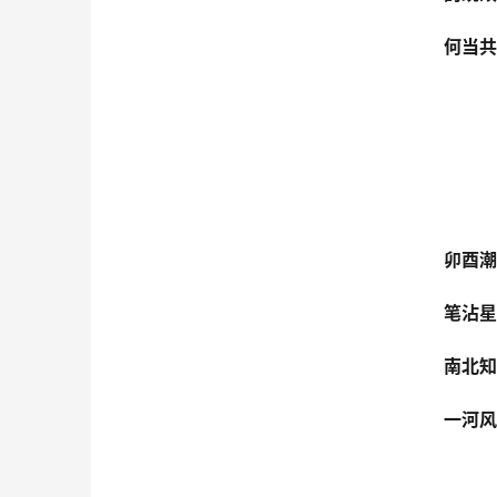
何当共
卯酉潮
笔沾星
南北知
一河风