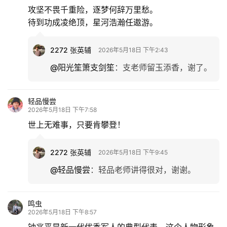
攻坚不畏千重险，逐梦何辞万里愁。
待到功成凌绝顶，星河浩瀚任遨游。
2272 张英辅
2026年5月18日 下午2:43
@阳光笙箫支剑笙
：
支老师留玉添香，谢了。
轻品慢尝
2026年5月18日 下午7:58
世上无难事，只要肯攀登！
2272 张英辅
2026年5月18日 下午9:45
@轻品慢尝
：
轻品老师讲得很对，谢谢。
鸣虫
2026年5月18日 下午8:57