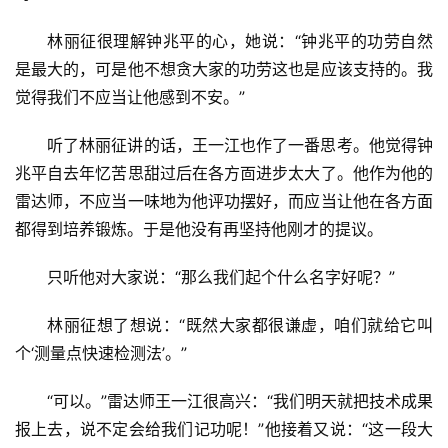
生
林丽征很理解钟兆平的心，她说：“钟兆平的功劳自然
活
是最大的，可是他不想贪大家的功劳这也是应该支持的。我
觉得我们不应当让他感到不安。”
情
感
听了林丽征讲的话，王一江也作了一番思考。他觉得钟
兆平自去年忆苦思甜过后在各方靣进步太大了。他作为他的
旅
雷达师，不应当一味地为他评功摆好，而应当让他在各方面
游
都得到培养锻炼。于是他没有再坚持他刚才的提议。
登录
注册
育
只听他对大家说：“那么我们起个什么名字好呢？”
儿
林丽征想了想说：“既然大家都很谦虚，咱们就给它叫
娱
个‘测量点快速检测法’。”
乐
“可以。”雷达师王一江很高兴：“我们明天就把技术成果
报上去，说不定会给我们记功呢！”他接着又说：“这一段大
专