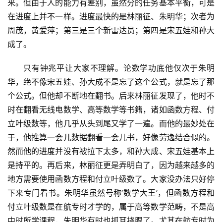
来。但由于人的能力有差别，虽然分的任务基本平衡，可是
在进度上并不一样。进度最快的是林丽征、朱明华；次者为
周茂，黄爱萍；第三是三个新雷达员；第四是宋五娃和孙大
成了。
只有钟兆平让大家不理解。论数学功底他仅次于朱明
华，绝不像宋五娃、孙大成不是忘了这个公式，就是忘了那
个公式。但他却不断地在翻书。后来林丽征发现了，他时不
时在翻看无线电数学、高等数学等书籍，诸如函数方程、付
立叶级数等，他几乎从头到尾又学了一遍。而他的最妙处在
于，他推算一会儿数据翻看一会儿书，好像劳逸结合似的。
然而他的进度并没有被拉下太多，和孙大成、宋五娃基本上
是持平的。再后来，林丽征更是弄明白了，因为越来越多的
地方需要使用函数方程和付立叶级数了。大家没办法只好停
下来专门看书。朱明华虽然号称‘数学大王’，但函数方程和
付立叶级数是在航专时才学的，属于高等数学范畴，不是高
中时所学课程，朱明华有时也抓耳挠腮了。尤其在航专时为