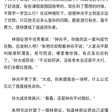
了赶进度，有些课程是囫囵吞枣的，现在到了需用的时候，
不再学一学怎么行？在这种情形下，就使钟兆平立刻显示出
了优势。只见他无论多么复杂的问题，都是游刃有余，毫不
费力，很快便成了遥遥领先者。
林丽征禁不住笑着说：“钟兆平，你搞的这一套叫成竹
在胸，后发制人吧？”朱明华却帮着钟兆平说：“人家兆平那
叫做厚积薄发，見可而进；哪里像你我，有点急功近利
了。”孙大成则说：“不论如何讲，没有老本总还是不大行，
你们全都比我强。”
钟兆平笑了笑：“大成，你来跟我坐一块吧，什么公式
忘记了我直接告诉你。”
孙大成非常高兴：“看看，还是钟兆平对我好。”
朱明华这时望了一眼林丽征，知道林丽征把自己读懂