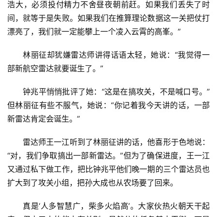
浩大，必须投付精力不舍昼夜朝前赶。如果我们丢失了时
间，就等于是失败。如果我们在推算理论数据这一关把仗打
漂亮了，我们就一定能攀上一个凌入云霄的高峯。”
林丽征却犹嫌雷达师讲得话语太轻，她说：“我觉得一
部新航空雷达就要诞生了。”
钟兆平悄悄批评了她：“这是在搞攻关，不是喊口号。”
但林丽征有些不服气，她说：“你记着我今天讲的话，一部
新雷达肯定会诞生。”
雷达师王一江听到了林丽征讲的话，他喜形于色地说：
“对，我们争取搞出一部新雷达。”但为了确保进度，王一江
又通过私下做工作，把比钟兆平他们晚一期的三个雷达员也
扩大到了攻关小组，把孙大成也从农场要了回来。
真是‘人多智慧广，柴多火焰高’。大家伙热火朝天干起