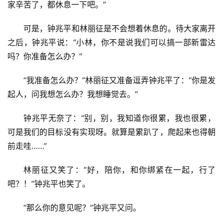
题
家辛苦了，都休息一下吧。”
可是，钟兆平和林丽征是不会想着休息的。待大家离开
更
之后，钟兆平说：“小林，你不是说我们可以搞一部新雷达
多
吗？你准备怎么办？”
“我准备怎么办？”林丽征又准备逗弄钟兆平了：“你是发
起人，问我想怎么办？我想睡觉去。”
钟兆平无奈了：“别，别，我知道你很累，我也很累，
可是我们的目标没有实现呀。就算是累趴了，爬起来也得朝
前走哇……”
林丽征又笑了：“好，陪你，和你绑紧在一起，行了
吧？！”钟兆平也笑了。
“那么你的意见呢？”钟兆平又问。