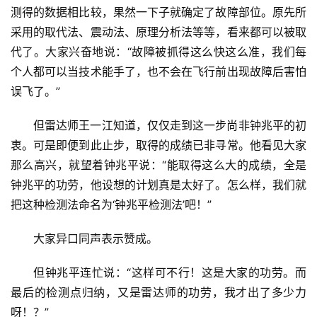
测得的数据相比较，果然一下子就确定了故障部位。原先所
采用的取代法、震动法、原理分析法等等，看来都可以被取
代了。大家兴奋地说：“故障被抓得这么快这么准，我们每
个人都可以当技术能手了，也不会在飞行前出现故障后害怕
误飞了。”
但雷达师王一江知道，仅仅走到这一步尚非钟兆平的初
衷。可是即便到此止步，取得的成绩已非寻常。他看见大家
那么高兴，就望着钟兆平说：“能取得这么大的成绩，全是
钟兆平的功劳，他设想的计划真是太好了。怎么样，我们就
把这种检测法命名为‘钟兆平检测法’吧！”
首
大家异口同声表示赞成。
页
但钟兆平连忙说：“这样可不行！这是大家的功劳。而
文
最后的检测点归纳，又是雷达师的功劳，我才出了多少力
化
呀！？”