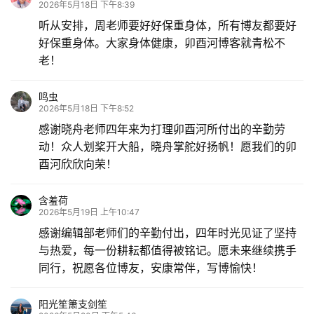
2026年5月18日 下午8:39
听从安排，周老师要好好保重身体，所有博友都要好
好保重身体。大家身体健康，卯酉河博客就青松不
老！
鸣虫
2026年5月18日 下午8:52
感谢晓舟老师四年来为打理卯酉河所付出的辛勤劳
动！众人划桨开大船，晓舟掌舵好扬帆！愿我们的卯
酉河欣欣向荣！
含羞荷
2026年5月19日 上午10:47
感谢编辑部老师们的辛勤付出‌，四年时光见证了坚持
与热爱，每一份耕耘都值得被铭记。愿未来继续携手
同行，祝愿各位博友，安康常伴，写博愉快！
阳光笙箫支剑笙