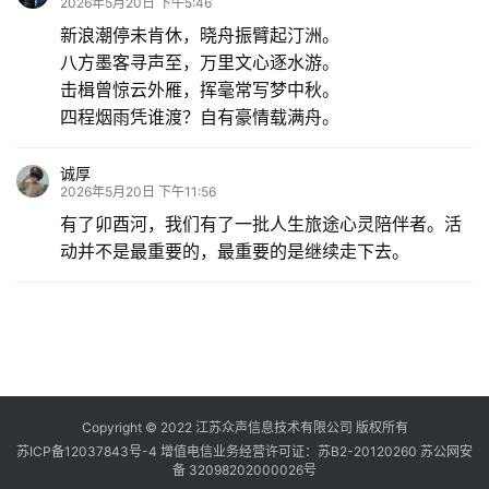
2026年5月20日 下午5:46
新浪潮停未肯休，晓舟振臂起汀洲。
八方墨客寻声至，万里文心逐水游。
击楫曾惊云外雁，挥毫常写梦中秋。
四程烟雨凭谁渡？自有豪情载满舟。
诚厚
2026年5月20日 下午11:56
有了卯酉河，我们有了一批人生旅途心灵陪伴者。活
动并不是最重要的，最重要的是继续走下去。
Copyright © 2022 江苏众声信息技术有限公司 版权所有
苏ICP备12037843号-4
增值电信业务经营许可证：苏B2-20120260
苏公网安
备 32098202000026号