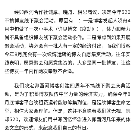
经卯酉河合作社诚厚、晓舟、相思商议，决定今年520
不搞博友线下聚会活动。原因有二：一是博客发起人晓舟4
月中旬做了一次小手术（详见博文《度劫》），体力和精力
尚不具备组织博友线下聚会活动条件。二是考虑到如果开展
聚会活动，势必会有一批人有一定的经济付出，而我们博客
今年8月底会有一次续博运转的博友自愿集资活动，往年实
践表明，愿意聚会和愿意集资的，大多是同一批博友，让这
些博友一年内作两次奉献不合适。
我们决定卯酉河博客创建四周年不搞线下聚会庆典活
动，是为了积蓄博友队伍中坚力量的经济实力，确保今年8
月底博客平台续租费运转能够筹集到位，是延续博客生命之
举，相信大家会理解。但是，这并不意味着我们就无视、忘
却520，欢迎博友们用书写回忆怀念进入卯酉河几年来的体
会文章的形式，来纪念我们自己的节日。