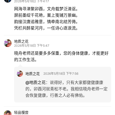
2026年5月18日 下午4:17
网海寻津聚卯酉，文舟载梦泛清讴。
屏前墨绽千花艳，案上笺铺万景幽。
韵接汉唐追雅意，情牵南北结芳俦。
凭栏共醉星河月，一任诗心逐浪流。
地质之花
2026年5月18日 下午5:47
晓舟老师还是要多多保重，您的身体健康，才能更好
的工作生活。
地质之花
2026年5月18日 下午7:56
@地质之花
：
说得好，只有大家都健健康康
的，卯酉河就青松不老。我相信晓舟老师一定
会恢复健康，行善之人必有佛佑。
轻品慢尝