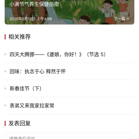
小满节气养生保健指南
2026年5月18日 上午4:58
下一篇
相关推荐
首
页
四天大腾挪——《婆娘，你好！》（节选 5）
文
化
回味：执念于心 释然于怀
生
新春佳节（下）
活
表弟又来我家拉家常
情
感
发表回复
旅
请登录后评论...