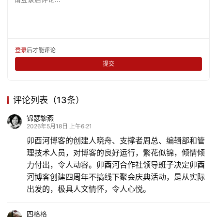
游
登录
注册
育
儿
登录
后才能评论
提交
娱
乐
评论列表（13条）
专
锦瑟黎燕
题
2026年5月18日 上午6:21
卯酉河博客的创建人晓舟、支撑者周总、编辑部和管
更
理技术人员，对博客的良好运行，繁花似锦，倾情倾
多
力付出，令人动容。卯酉河合作社领导班子决定卯酉
河博客创建四周年不搞线下聚会庆典活动，是从实际
出发的，极具人文情怀，令人心悦。
四格格