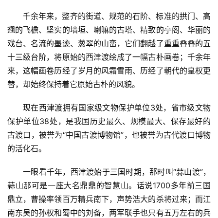
千余年来，整齐的街道、规范的石阶、标准的拱门、高
翘的飞檐、坚实的墙垣、喇嘛的古塔、精致的亭阁、华丽的
戏台、名流的墨迹、葱翠的山峦，它们翻越了重重叠叠的五
十三级台阶，将原始的西津渡绘成了一幅古朴画卷；千余年
来，这幅画卷历经了岁月的风霜雪雨、历经了朝代的皇权更
替，却始终保持着它原始古朴的风貌。
现在西津渡拥有国家级文物保护单位3处，省市级文物
保护单位38处，是我国历史最久、规模最大、保存最好的
古渡口，被誉为“中国古渡博物馆”，也被誉为古代渡口博物
的活化石。
一眼看千年，西津渡始于三国时期，那时叫“蒜山渡”，
蒜山那可是一座大名鼎鼎的智慧山。话说1700多年前三国
鼎立，曹操率领百万精兵南下，声势浩大的杀将过来；而江
南东吴的孙权和蜀中的刘备，两军联手也只有五万左右的兵