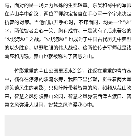
马，面对的是一场兵力悬殊的生死较量。东吴和蜀中的军师
在蒜山亭中商议，两位军师约定各自在手心写一个字来决定
抗曹的对策。当他们展开手心时，不谋而同，均是一个“火”
字，两位智者会心一笑、胸有成竹。于是就有了后来著名的
“火烧赤壁” 之战。“火烧赤壁” 也成为了中国古代历史中典型
的以少胜多、以弱胜强的伟大战役。这两位传奇军师就是诸
葛亮和周瑜，蒜山也就被称为了智慧之山。
竹影重重的蒜山公园里溪水淙淙，往返在重重的青竹丛
中，徜徉在淙淙的溪流水旁，我四下里张望，觅寻着两大军
师笑谈风生的身影；只见阵阵带着智慧的风，频频从蒜山吹
来，智慧之风弥漫蒜山公园，智慧之风弥漫西津古渡口、智
慧之风弥漫人世间，智慧之风弥漫我心中。