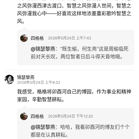
之风弥漫西津古渡口、智慧之风弥漫人世间，智慧之
风弥漫我心中——好喜欢这样地浓墨重彩歌吟智慧之
风。
四格格
2026年5月24日 上午7:42
@锦瑟黎燕
：
“既生瑜，何生亮”这是周瑜临死
前对天长叹，两位智者日后斗得天昏地暗。
锦瑟黎燕
2026年5月24日 上午8:32
我感觉，格格将卯酉河自己的博园，作为事业和精神
家园，辛勤智慧耕耘。
四格格
2026年5月24日 下午12:20
@锦瑟黎燕
：
哈哈，我看卯酉河的博友们个个
都是在认真耕耘。