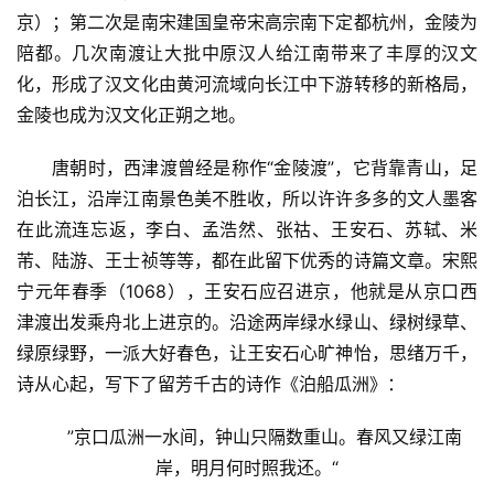
京）；第二次是南宋建国皇帝宋高宗南下定都杭州，金陵为
陪都。几次南渡让大批中原汉人给江南带来了丰厚的汉文
化，形成了汉文化由黄河流域向长江中下游转移的新格局，
金陵也成为汉文化正朔之地。
唐朝时，西津渡曾经是称作“金陵渡”，它背靠青山，足
泊长江，沿岸江南景色美不胜收，所以许许多多的文人墨客
在此流连忘返，李白、孟浩然、张祜、王安石、苏轼、米
芾、陆游、王士祯等等，都在此留下优秀的诗篇文章。宋熙
宁元年春季（1068），王安石应召进京，他就是从京口西
津渡出发乘舟北上进京的。沿途两岸绿水绿山、绿树绿草、
绿原绿野，一派大好春色，让王安石心旷神怡，思绪万千，
诗从心起，写下了留芳千古的诗作《泊船瓜洲》：
”京口瓜洲一水间，钟山只隔数重山。春风又绿江南
岸，明月何时照我还。“