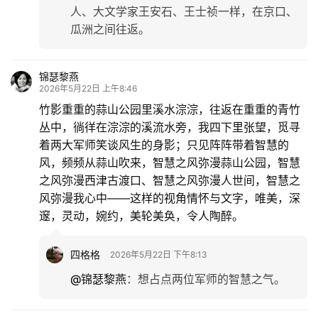
人、大文学家王安石、王士祯一样，在京口、
瓜洲之间往返。
锦瑟黎燕
2026年5月22日 上午8:46
竹影重重的蒜山公园里溪水淙淙，往返在重重的青竹
丛中，徜徉在淙淙的溪流水旁，我四下里张望，觅寻
着两大军师笑谈风生的身影；只见阵阵带着智慧的
风，频频从蒜山吹来，智慧之风弥漫蒜山公园，智慧
之风弥漫西津古渡口、智慧之风弥漫人世间，智慧之
风弥漫我心中——这样的视角情怀与文字，唯美，深
邃，灵动，婉约，美轮美奂，令人陶醉。
四格格
2026年5月22日 下午8:13
@锦瑟黎燕
：
想占点两位军师的智慧之气。