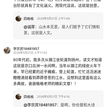
台阶就具有了文化涵义。用现代话说，这就是创意，
四格格
2026年5月21日 上午7:49
@诚厚
：
山水本无意，是人们赋予了它们情和
意，这就是人文。
李宗宾19481957
2026年5月21日 上午11:02
80年代初，我多次从镇江坐轮渡到扬州，读文才知道
这就是京口瓜洲一水间啊，当年从镇江的绿皮火车下
来，早已经累的近乎瘫痪，登上轮渡，忙忙活活迷迷
瞪瞪滴就看到莽莽苍苍的江水，没想到这里面有这么
多典故，谢谢格格老师的精彩文章！！
四格格
2026年5月21日 下午4:16
@李宗宾19481957
：
是啊，你也曾和大诗