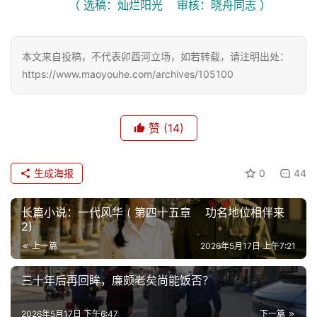
（ 选稿：灿烂阳光    审核：晓舟同志 ）
本文来自投稿，不代表卯酉河立场，如若转载，请注明出处：
https://www.maoyouhe.com/archives/105100
赞
(14)
生成海报
0
44
长篇小说：一代风华 ( 第四十五章 功名地位相伴来
2)
上一篇
2026年5月17日 上午7:21
三十年后再回眸，廉颇老矣尚能饭否？
首
页
2026年5月17日 下午6:47
下一篇