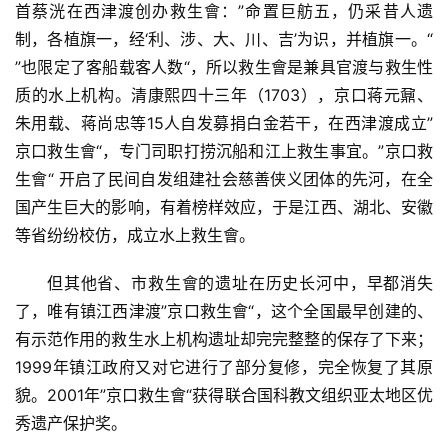
首蔡洸在西津渡创办救生會：”命置巨舫五，仍采昔人遗
制，各植旗一，经‘利、涉、大、川、吉’为识，并植旗一。“ 
”也限定了客船载客人数“，所以救生會是兼具官渡与救生性
质的水上机构。清康熙四十三年（1703），京口蒋元鼐、
朱用载、蒋尚忠等15人自发募捐白金若干，在西津渡成立”
京口救生會“，专门司职打捞沉船和江上救生事宜。”京口救
生會“ 开启了民间自发组建社会慈善侠义团体的先河，在全
国产生巨大的影响，有着榜样效应，于是江西、湖北、安徽
等省纷纷校仿，成立水上救生會。
但其他省、市救生會的遗址在历史长河中，早都消失
了，唯有镇江西津渡”京口救生會“，这个全国最早创建的、
有示范作用的救生水上机构遗址却完完整整的保存了下来；
1999年镇江政府又对它进行了部分复修，完全恢复了其原
貌。2001年”京口救生會“获得联合国科教文组织亚太地区优
秀遗产保护奖。