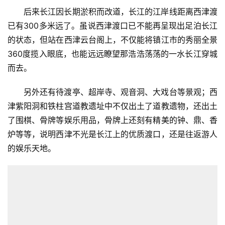
后来长江因长期淤积而改道，长江的江岸线距离西津渡
已有300多米远了。虽说西津渡口已不能再呈现出足泊长江
的状态，但站在西津云台阁上，不仅能将镇江市的秀丽全景
360度揽入眼底，也能远远瞭望那浩浩荡荡的一水长江穿城
而去。
另外还有待渡亭、超岸寺、观音洞、大戏台等景观；西
津紫阳洞和铁柱宫道教遗址中不仅出土了道教遗物，还出土
了围棋、骨牌等娱乐用品，骨牌上还刻有精美的钟、鼎、香
炉等等，说明西津不光是长江上的优质渡口，还是往返游人
的娱乐天地。