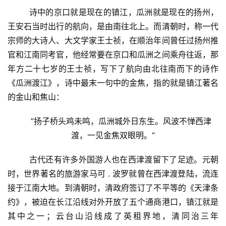
  诗中的京口就是现在的镇江，瓜洲就是现在的扬州，
王安石当时出行的航向，是由南往北上。而清朝时，称一代
宗师的大诗人、大文学家王士祯，在顺治年间曾任过扬州推
官和江南同考官，他经常要在京口和瓜洲之间乘舟往返，那
年方二十七岁的王士祯，写下了航向由北往南而下的诗作
《瓜洲渡江》，诗中最末一句中的金焦，指的就是镇江著名
的金山和焦山：
”扬子桥头鸡未鸣，瓜洲城外日东生。风波不惮西津
渡，一见金焦双眼明。“
  古代还有许多外国游人也在西津渡留下了足迹。元朝
时，世界著名的旅游家马可 . 波罗就曾在西津渡登陆，流连
接于江南大地。到清朝时，清政府签订了不平等的《天津条
约》，被迫在长江沿线对外开放了五个通商港口，镇江就是
其中之一；云台山沿线成了英租界地，清同治三年