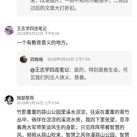
发，改发图片。一则不知何为敏感字，二则改
过后的文章大打折扣。
王志学四连笔记
2026年5月23日 下午8:38
一个有教育意义的地方。
四格格
2026年5月24日 上午7:39
@王志学四连笔记
：
是的，特别是救生会，可
见我们的古人侠义、慈善。
锦瑟黎燕
2026年5月24日 上午5:54
竹影重重的蒜山公园里溪水淙淙，往返在重重的青竹
丛中，徜徉在淙淙的溪流水旁，我四下里张望，觅寻
着两大军师笑谈风生的身影；只见阵阵带着智慧的
风，频频从蒜山吹来，智慧之风弥漫蒜山公园，智慧