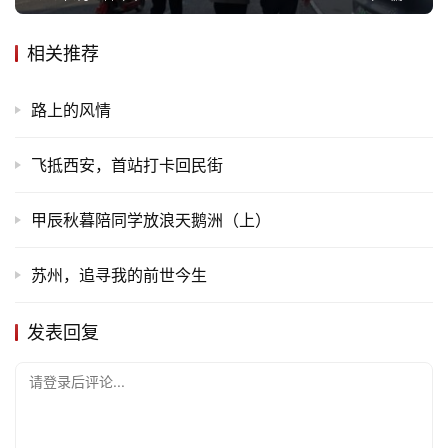
文
相关推荐
化
路上的风情
生
活
飞抵西安，首站打卡回民街
情
感
甲辰秋暮陪同学放浪天鹅洲（上）
旅
苏州，追寻我的前世今生
游
登录
注册
发表回复
育
儿
请登录后评论...
娱