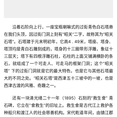
沿着石阶向上行，一座宝瓶喇嘛式的过街青色白石塔悬
在我们头顶，因过街门洞上刻有”昭关“二字，故称其为”昭关
石塔“。石塔建于元末明初年，它高4 . 49米，塔座、塔身、
塔顶均是青白石雕刻成的，塔身的十三圈带形浮雕，象征十
三层天；塔下有四根浮雕石柱，石柱的上面又铺满横卧的条
石，就组成了一个可走人、可走马的框架门洞；这个”昭关
塔“ 下的过街门洞就是它的最大特色，也是它与其他石塔最
大的不同之处。”昭关石塔“是西津五十三坡中的一坡，也是
西津古渡的风雅、奇趣之一。
还有一块清光绪二十一年（1895）石刻的”救生會“ 青
石碑，它立在”會救生“的旧址上。救生會是古代江上救护各
种船只和渡江人的社会慈善机构。宋代乾道年间，由镇江郡