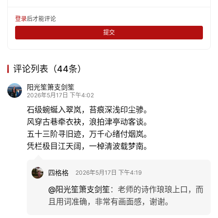
乐
登录
后才能评论
专
提交
题
更
评论列表（44条）
多
阳光笙箫支剑笙
2026年5月17日 下午4:02
石级蜿蜒入翠岚，苔痕深浅印尘骖。
风穿古巷牵衣袂，浪拍津亭动客谈。
五十三阶寻旧迹，万千心绪付烟岚。
凭栏极目江天阔，一棹清波载梦南。
四格格
2026年5月17日 下午4:19
@阳光笙箫支剑笙
：
老师的诗作琅琅上口，而
且用词准确，非常有画面感，谢谢。