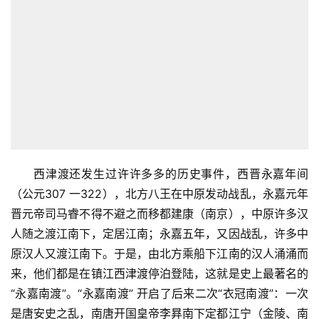
西津渡还发生过许许多多的历史事件，西晋永嘉年间
（公元307 一322），北方八王在中原发动战乱，永嘉元年
晋元帝司马睿不得不避之而移都建康（南京），中原许多汉
人随之渡江南下，定居江南；永嘉五年，又因战乱，许多中
原汉人又渡江南下。于是，由北方乘船下江南的汉人涌涌而
来，他们都是在镇江西津渡停泊登陆，这就是史上最著名的
“永嘉南渡”。“永嘉南渡” 开启了后来二次“衣冠南渡”：一次
是唐安史之乱，南唐开国皇帝李昪南下定都江宁（金陵、南