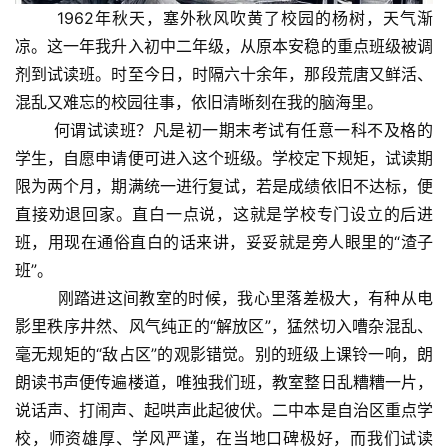
1962年秋天，塞外秋风吹黄了校园的杨树，天气渐
凉。这一年我升入初中二年级，从原本安稳的重点班级被调
剂到试读班。时至今日，时隔六十余年，那段荒唐又鲜活、
混乱又难忘的校园往事，依旧清晰刻在我的脑海里。
何谓试读班？凡是初一期末考试有任意一科不及格的
学生，自愿申请便可进入这个班级。学校定下规矩，试读期
限为两个月，期满统一进行复试，若是成绩依旧不达标，便
直接劝退回家。直白一点说，这就是学校专门设立的后进
班，用现在通俗直白的话来讲，妥妥就是旁人眼里的“渣子
班”。
刚踏进这间教室的时候，我心里落差极大，有种从电
影里秩序井然、风气纯正的“解放区”，猛然切入嘈杂混乱、
毫无规矩的“敌占区”的观影错觉。别的班级上课铃一响，朗
朗读书声便传遍楼道，唯独我们班，教室整日乱糟糟一片，
说话声、打闹声、起哄声此起彼伏。二中本是自治区重点学
校，师资雄厚、学风严谨，在当地口碑极好，而我们试读