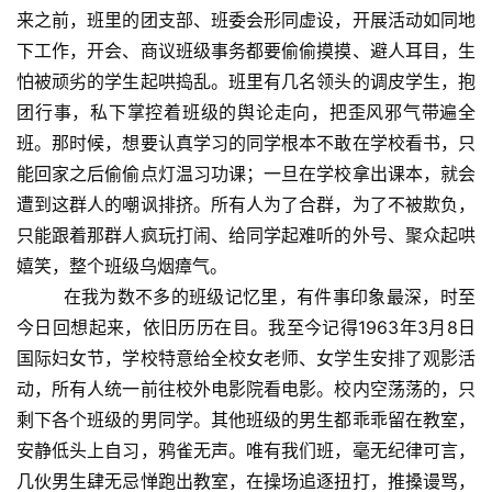
来之前，班里的团支部、班委会形同虚设，开展活动如同地
下工作，开会、商议班级事务都要偷偷摸摸、避人耳目，生
怕被顽劣的学生起哄捣乱。班里有几名领头的调皮学生，抱
团行事，私下掌控着班级的舆论走向，把歪风邪气带遍全
班。那时候，想要认真学习的同学根本不敢在学校看书，只
能回家之后偷偷点灯温习功课；一旦在学校拿出课本，就会
遭到这群人的嘲讽排挤。所有人为了合群，为了不被欺负，
只能跟着那群人疯玩打闹、给同学起难听的外号、聚众起哄
嬉笑，整个班级乌烟瘴气。
在我为数不多的班级记忆里，有件事印象最深，时至
今日回想起来，依旧历历在目。我至今记得1963年3月8日
国际妇女节，学校特意给全校女老师、女学生安排了观影活
动，所有人统一前往校外电影院看电影。校内空荡荡的，只
剩下各个班级的男同学。其他班级的男生都乖乖留在教室，
安静低头上自习，鸦雀无声。唯有我们班，毫无纪律可言，
几伙男生肆无忌惮跑出教室，在操场追逐扭打，推搡谩骂，