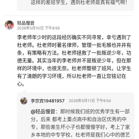
这样的差班学生，遇到杜老师是真有福气啊！
轻品慢尝
2026年5月10日 下午8:59
李老师年少时的这段经历确实不同寻常，幸亏遇到了
杜老师。杜老师时著名律师，管理一批毛猴也井井有
条，有策略有方法。杜老师拯救了一批叛逆少年，功
德无量。其实当年的李老师并不是叛逆少年，但在那
样的环境中，也很无奈。杜老师整顿了班风，让学生
有了清朗的学习环境，所以杜老师一直让您铭记在
心。
李宗宾19481957
2026年5月11日 下午6:54
@轻品慢尝
：
那时候我们班的优秀学生有一部
分，后来 都考上重点高中和自治区优秀的中
专，那些差生坏小子也都慢慢学好，考上了家
乡本地的中专学校，杜老师是我们心中的德艺