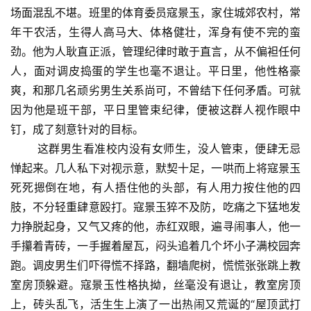
场面混乱不堪。班里的体育委员寇景玉，家住城郊农村，常
年干农活，生得人高马大、体格健壮，浑身有使不完的蛮
劲。他为人耿直正派，管理纪律时敢于直言，从不偏袒任何
人，面对调皮捣蛋的学生也毫不退让。平日里，他性格豪
爽，和那几名顽劣男生关系尚可，不曾结下任何矛盾。可就
因为他是班干部，平日里管束纪律，便被这群人视作眼中
钉，成了刻意针对的目标。
这群男生看准校内没有女师生，没人管束，便肆无忌
惮起来。几人私下对视示意，默契十足，一哄而上将寇景玉
死死摁倒在地，有人捂住他的头部，有人用力按住他的四
肢，不分轻重肆意殴打。寇景玉猝不及防，吃痛之下猛地发
力挣脱起身，又气又疼的他，赤红双眼，遍寻闹事人，他一
手攥着青砖，一手握着屋瓦，闷头追着几个坏小子满校园奔
跑。调皮男生们吓得慌不择路，翻墙爬树，慌慌张张跳上教
室房顶躲避。寇景玉性格执拗，丝毫没有退让，教室房顶
上，砖头乱飞，活生生上演了一出热闹又荒诞的“屋顶武打