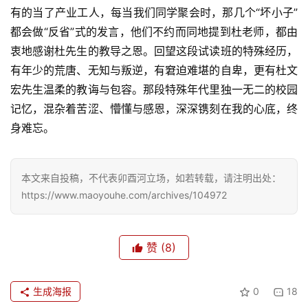
有的当了产业工人，每当我们同学聚会时，那几个“坏小子”
都会做“反省”式的发言，他们不约而同地提到杜老师，都由
衷地感谢杜先生的教导之恩。回望这段试读班的特殊经历，
有年少的荒唐、无知与叛逆，有窘迫难堪的自卑，更有杜文
宏先生温柔的教诲与包容。那段特殊年代里独一无二的校园
记忆，混杂着苦涩、懵懂与感恩，深深镌刻在我的心底，终
身难忘。
本文来自投稿，不代表卯酉河立场，如若转载，请注明出处：
https://www.maoyouhe.com/archives/104972
赞
(8)
生成海报
0
18