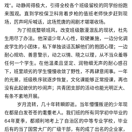
戏”。动静闹得极大，引得全校各个班级留校的同学纷纷跑
来围观。直到学校保卫科背着步枪的值班老师快步赶到现
场，厉声呵斥喊话，这场荒唐的闹剧才堪堪收场。
为了彻底整顿班风，改变班级散漫混乱的现状，杜先
生用尽了办法。他深谙少年人心性，软硬兼施，一边分化调
皮学生的小团体，私下单独谈话瓦解他们的抱团心理；一边
耐心规劝、善意警示，动之以情、晓之以理，从不当众羞辱
任何一个学生。在他温柔且坚定、润物细无声的耐心感召
下，班里顽劣的学生慢慢收敛了野性，不再肆意闹事。一年
的光景，班级秩序就逐步恢复，文化课能够正常授课，再也
没有此起彼伏的吵闹声；共青团支部的活动也能光明正大、
有条不紊地开展。
岁月流转，几十年转瞬即逝。当年懵懂叛逆的少年现
在都是白发苍苍的耄耋老人。我们班的所有同学初中毕业的
64年夏季，都顺利地考上了自治区的中等专业学校，毕业
后有的当了国营大厂的厂级干部，有的成了出名的企业家，