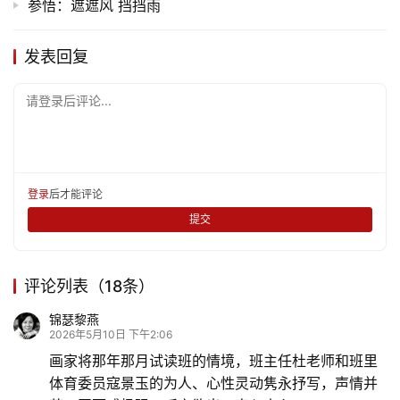
儿
参悟：遮遮风 挡挡雨
娱
发表回复
乐
请登录后评论...
专
题
更
登录
后才能评论
多
提交
评论列表（18条）
锦瑟黎燕
2026年5月10日 下午2:06
画家将那年那月试读班的情境，班主任杜老师和班里
体育委员寇景玉的为人、心性灵动隽永抒写，声情并