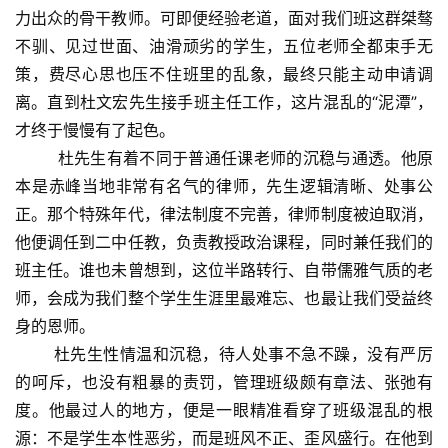
力出众的骨干教师。可即便经验老道，面对我们班这群桀骜
不驯、见过世面、油滑顽劣的学生，五位老师全都束手无
策，费尽心思也压不住班里的乱象，最终只能主动申请调
离。直到杜文宏先生接手班主任工作，这片混乱的“泥潭”，
才终于慢慢有了起色。
杜先生有着不同于普通任课老师的沉稳与通透。他原
本是赤峰当地非常有名气的律师，先生逻辑清晰、处事公
正。那个特殊年代，律法制度不完善，律师制度被迫取消，
他便调任到二中任教，负责教授政治课程，同时兼任我们的
班主任。谁也未曾想到，这位半路转行、自带儒雅气质的老
师，会成为我们整个学生生涯里最难忘、也最让我们受益终
身的恩师。
杜先生性情温和沉稳，待人处事不急不躁，没有严厉
的呵斥，也没有粗暴的责罚，管理班级颇有章法、张弛有
度。他最过人的地方，便是一眼精准看穿了班级混乱的根
源：不是学生本性恶劣，而是班风不正、歪风盛行。在他到