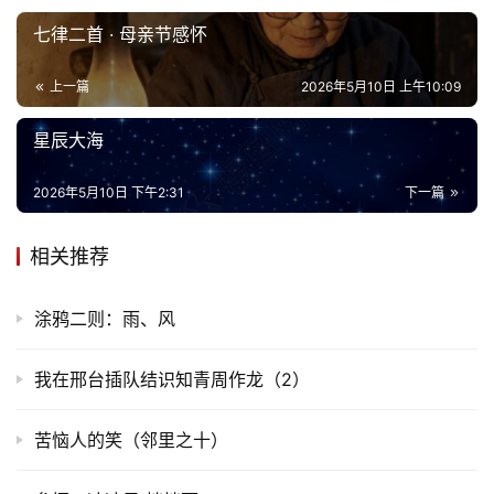
七律二首 · 母亲节感怀
首
页
上一篇
2026年5月10日 上午10:09
文
星辰大海
化
2026年5月10日 下午2:31
下一篇
生
活
相关推荐
情
涂鸦二则：雨、风
感
我在邢台插队结识知青周作龙（2）
旅
游
苦恼人的笑（邻里之十）
登录
注册
育