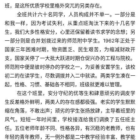
班，是这所优质学校里格外突兀的另类存在。
全班共计六十名同学，人员构成并不单一。一部分是
和我一样，因为考试失利，从重点班淘汰下来的十几名学
生，我们大多性格安分，心里还保留着读书求学的念想；另
一部分则是合并划拨过来的师范附中学生。1962年正处于
国家三年困难时期，物资匮乏、民生艰苦，为缩减财政开
支，国家关停了一大批大跃进时期仓促兴办的工程与院校。
师范附中便是彼时停办的学校之一，为妥善安置学生，该校
初二的在读学生，尽数调拨并入二中就读。两类学生凑在一
起，性格、习惯、基础各不相同，班级就更难以管理。
在这个班里，安分守纪的优等生和肆意顽劣的调皮学
生反差格外鲜明，两类人的存在感都极强。老实的学生默默
缩在角落，不敢出声；顽劣的学生张扬放肆，主导着班里的
风气。短短一年时间里，学校接连给我们调换了五任班主
任。五位老师年龄不同、性格各异，有沉稳的老教师，也有
年轻的青年教师，无一例外都是二中教学经验丰富、教学能