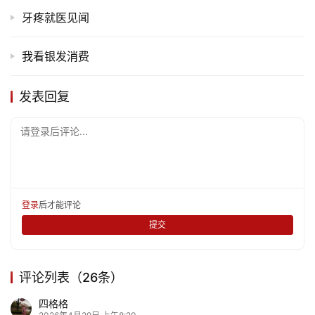
登录
注册
牙疼就医见闻
育
儿
我看银发消费
娱
发表回复
乐
请登录后评论...
专
题
更
登录
后才能评论
多
提交
评论列表（26条）
四格格