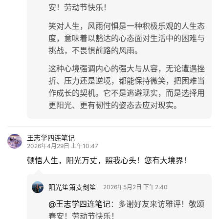
安！劳动节快乐！
笑对人生，风雨何惧‌是一种积极乐观的人生态
度，意味着以豁达的心态面对生活中的困难与
挑战，不畏惧前路的风雨。
这种心境强调内心的强大与从容，无论遭遇挫
折、压力还是逆境，都能保持微笑，把困难当
作成长的契机。它不是逃避现实，而是选择用
更阳光、更有韧性的姿态去应对现实。
王志学四连笔记
2026年4月29日 上午10:47
顿悟人生，阳光万丈，照我心头！您有大境界！
阳光笙箫支剑笙
2026年5月2日 下午2:40
@王志学四连笔记
：
多谢好友来访雅评！敬颂
春安！劳动节快乐！