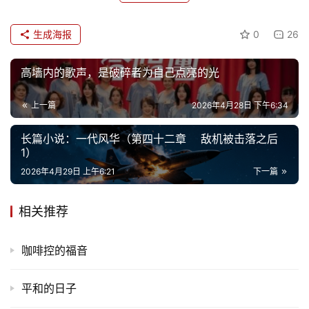
生成海报
0
26
首
高墙内的歌声，是破碎者为自己点亮的光
页
上一篇
2026年4月28日 下午6:34
文
化
长篇小说：一代风华（第四十二章 敌机被击落之后
1）
生
2026年4月29日 上午6:21
下一篇
活
相关推荐
情
感
咖啡控的福音
旅
平和的日子
游