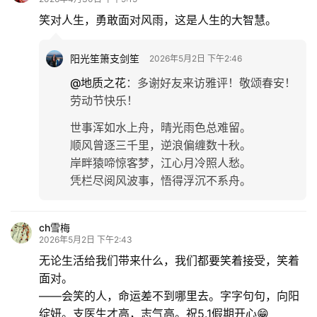
笑对人生，勇敢面对风雨，这是人生的大智慧。
阳光笙箫支剑笙
2026年5月2日 下午2:46
@地质之花
：
多谢好友来访雅评！敬颂春安！
劳动节快乐！
世事浑如水上舟，晴光雨色总难留。
顺风曾逐三千里，逆浪偏缠数十秋。
岸畔猿啼惊客梦，江心月冷照人愁。
凭栏尽阅风波事，悟得浮沉不系舟。
ch雪梅
2026年5月2日 下午2:43
无论生活给我们带来什么，我们都要笑着接受，笑着
面对。
——会笑的人，命运差不到哪里去。字字句句，向阳
绽妍。支医生才高，志气高。祝5.1假期开心😁