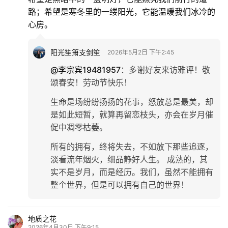
路；希望是寒冬里的一缕阳光，它能温暖我们冰冷的
心房。
阳光笙箫支剑笙
2026年5月2日 下午2:45
@李宗宾19481957
：
多谢好友来访雅评！敬
颂春安！劳动节快乐！
生命是场纷纷扬扬的花事，怒放总是最美，却
是如此短暂，就算再留恋枝头，亦会在岁月催
促中凋零枯萎。
所有的拥有，终将失去，不如放下那些追逐，
淡看流年烟火，细品静好人生。 成熟的，其
实不是岁月，而是经历。我们，虽然不能拥有
整个世界，但是可以拥有自己的世界！
地质之花
2026年4月30日 下午9:15