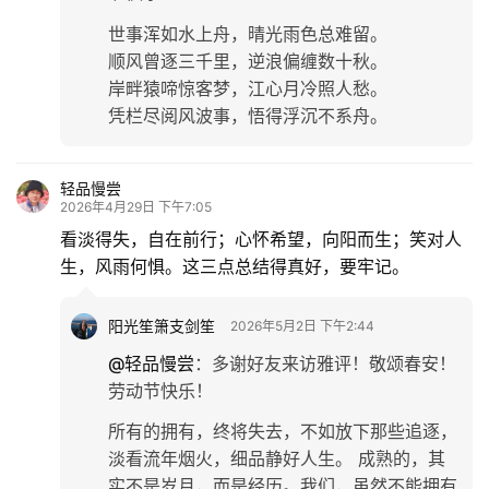
世事浑如水上舟，晴光雨色总难留。
顺风曾逐三千里，逆浪偏缠数十秋。
岸畔猿啼惊客梦，江心月冷照人愁。
凭栏尽阅风波事，悟得浮沉不系舟。
轻品慢尝
2026年4月29日 下午7:05
看淡得失，自在前行；心怀希望，向阳而生；笑对人
生，风雨何惧。这三点总结得真好，要牢记。
阳光笙箫支剑笙
2026年5月2日 下午2:44
@轻品慢尝
：
多谢好友来访雅评！敬颂春安！
劳动节快乐！
所有的拥有，终将失去，不如放下那些追逐，
淡看流年烟火，细品静好人生。 成熟的，其
实不是岁月，而是经历。我们，虽然不能拥有