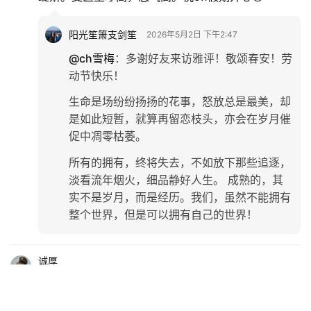
阳光笙箫支剑笙
2026年5月2日 下午2:47
@ch雪梅
：
多谢好友来访雅评！敬颂春安！劳
动节快乐！
生命是场纷纷扬扬的花事，怒放总是最美，却
是如此短暂，就算再留恋枝头，亦会在岁月催
促中凋零枯萎。
所有的拥有，终将失去，不如放下那些追逐，
淡看流年烟火，细品静好人生。 成熟的，其
实不是岁月，而是经历。我们，虽然不能拥有
整个世界，但是可以拥有自己的世界！
诚厚
2026年5月2日 下午10:09
人贵有自知之明，是说人们往往先认识自然，认识社
会，最后认识自己。支教授通过自己成长、发展的经