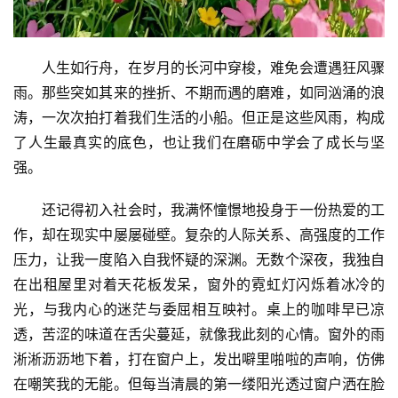
人生如行舟，在岁月的长河中穿梭，难免会遭遇狂风骤
雨。那些突如其来的挫折、不期而遇的磨难，如同汹涌的浪
涛，一次次拍打着我们生活的小船。但正是这些风雨，构成
了人生最真实的底色，也让我们在磨砺中学会了成长与坚
强。
还记得初入社会时，我满怀憧憬地投身于一份热爱的工
作，却在现实中屡屡碰壁。复杂的人际关系、高强度的工作
压力，让我一度陷入自我怀疑的深渊。无数个深夜，我独自
在出租屋里对着天花板发呆，窗外的霓虹灯闪烁着冰冷的
光，与我内心的迷茫与委屈相互映衬。桌上的咖啡早已凉
透，苦涩的味道在舌尖蔓延，就像我此刻的心情。窗外的雨
淅淅沥沥地下着，打在窗户上，发出噼里啪啦的声响，仿佛
在嘲笑我的无能。但每当清晨的第一缕阳光透过窗户洒在脸