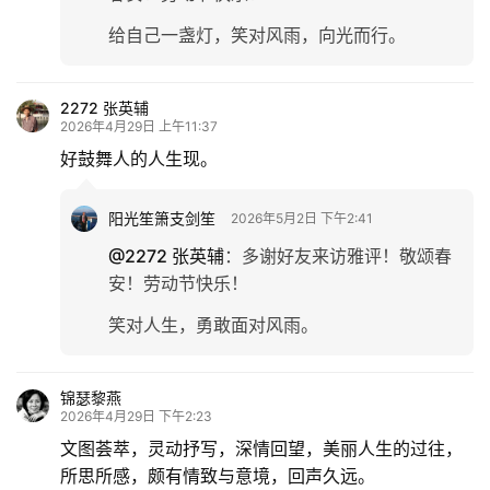
给自己一盏灯，笑对风雨，向光而行。
2272 张英辅
2026年4月29日 上午11:37
好鼓舞人的人生现。
阳光笙箫支剑笙
2026年5月2日 下午2:41
@2272 张英辅
：
多谢好友来访雅评！敬颂春
安！劳动节快乐！
笑对人生，勇敢面对风雨。
锦瑟黎燕
2026年4月29日 下午2:23
文图荟萃，灵动抒写，深情回望，美丽人生的过往，
所思所感，颇有情致与意境，回声久远。