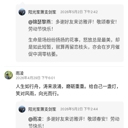
阳光笙箫支剑笙
2026年5月2日 下午2:42
@锦瑟黎燕
：
多谢好友来访雅评！敬颂春安！
劳动节快乐！
生命是场纷纷扬扬的花事，怒放总是最美，却
是如此短暂，就算再留恋枝头，亦会在岁月催
促中凋零枯萎。
雨凌
2026年4月29日 下午6:01
人生如行舟，涛来浪涌，磨砺重重。给自己一盏灯，
笑对风雨，向光而行。
阳光笙箫支剑笙
2026年5月2日 下午2:44
@雨凌
：
多谢好友来访雅评！敬颂春安！劳动
节快乐！