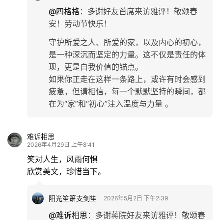
@四格格
：
多谢好友首席来访雅评！敬颂春
安！劳动节快乐！
守护所爱之人、所爱的家，以及内心的初心，
是一种深沉而坚定的力量‌。这不仅是责任的体
现，更是自我价值的锚点。
如果你正走在这样一条路上，或许有时会感到
疲惫，但请相信，每一个默默坚持的瞬间，都
在为“家”和“初心”注入温度与力量 。
难诉相思
2026年4月29日 上午8:41
笑对人生，风雨何惧
欣赏美文，珍惜当下。
阳光笙箫支剑笙
2026年5月2日 下午2:39
@难诉相思
：
多谢蒋院好友来访雅评！敬颂春