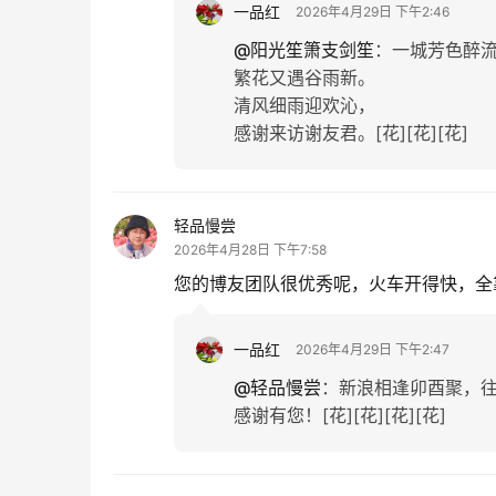
一品红
2026年4月29日 下午2:46
@阳光笙箫支剑笙
：
一城芳色醉
繁花又遇谷雨新。
清风细雨迎欢沁，
感谢来访谢友君。[花][花][花]
轻品慢尝
2026年4月28日 下午7:58
您的博友团队很优秀呢，火车开得快，全
一品红
2026年4月29日 下午2:47
@轻品慢尝
：
新浪相逢卯酉聚，
感谢有您！[花][花][花][花]