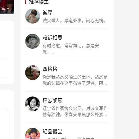
推荐博主
一篇
诚厚
诚实做人，厚道处事，问心无愧。
难诉相思
有时治愈，常常帮助，总是安
慰……
四格格
你是我熟悉又陌生的土地，熟悉是
我的父辈在这里布遍了足迹，陌生
是因为我总在梦里遥望你。有幸，
我以这种方式走近了你，你是我的
锦瑟黎燕
根所在，我用文字慢慢认识你、慢
慢熟悉你。
辽宁省作家协会会员，对散文写作
情有独钟。像春天早晨那么朴素，
清新，是我的期许。
轻品慢尝