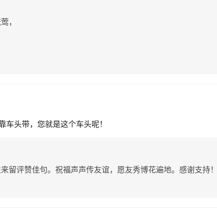
流莺，
靠车头带，您就是这个车头呢！
往来留评赞佳句。祝福声声传友谊，愿友秀博花遍地。感谢支持