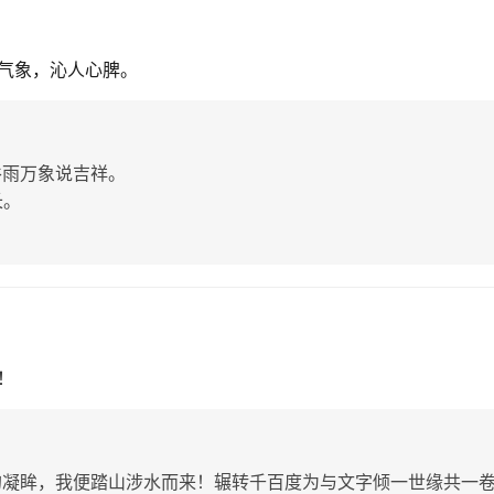
气象，沁人心脾。
谷雨万象说吉祥。
长。
]
！
的凝眸，我便踏山涉水而来！辗转千百度为与文字倾一世缘共一