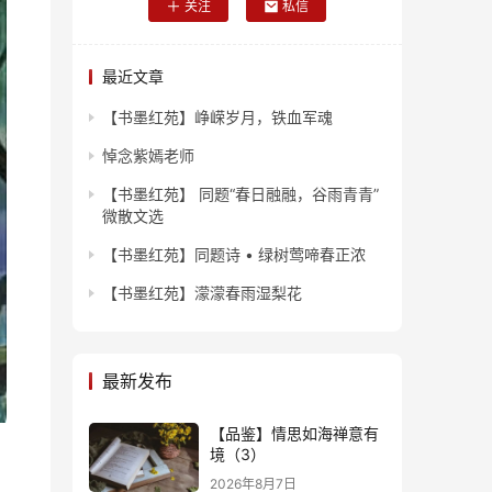
关注
私信
最近文章
【书墨红苑】峥嵘岁月，铁血军魂
悼念紫嫣老师
【书墨红苑】 同题“春日融融，谷雨青青”
微散文选
【书墨红苑】同题诗 • 绿树莺啼春正浓
【书墨红苑】濛濛春雨湿梨花
最新发布
【品鉴】情思如海禅意有
境（3）
2026年8月7日