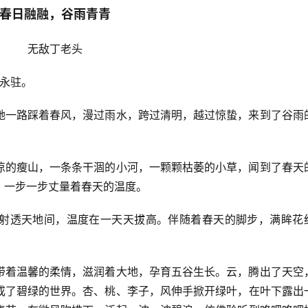
春日融融，谷雨青青
无敌丁老头
春永驻。
她一路踩着春风，漫过雨水，跨过清明，越过惊蛰，来到了谷雨
凉的瘦山，一条条干涸的小河，一颗颗枯萎的小草，闻到了春天
，一步一步丈量着春天的温度。
射透天地间，温度在一天天拔高。伴随着春天的脚步，满眸花
带着温馨的柔情，滋润着大地，孕育五谷生长。云，腾出了天空
成了碧绿的世界。杏、桃、李子，风伸手掀开绿叶，在叶下露出