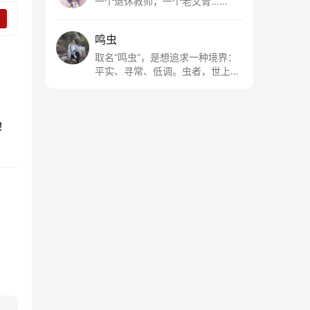
一个退休教师，一个老文青……
鸣虫
取名“鸣虫”，是想追求一种境界：
平实、寻常、低调。虫者，世上最
最平常的小生物也；虫鸣这种声
音，不尖利，不张扬，浅吟低唱，
是一种天籁。
！