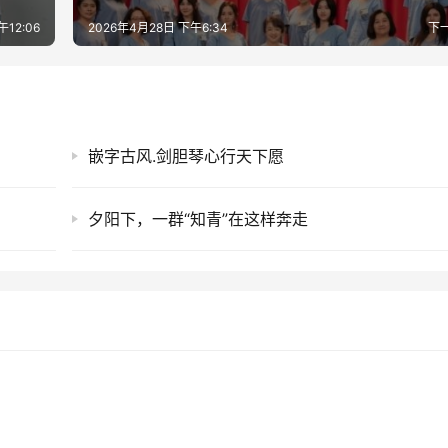
午12:06
2026年4月28日 下午6:34
下
嵌字古风.剑胆琴心行天下愿
夕阳下，一群“知青”在这样奔走