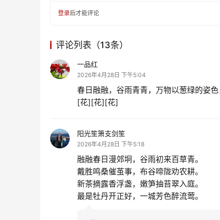
登录
后才能评论
评论列表（13条）
一品红
2026年4月28日 下午5:04
春日融融，谷雨青青，万物以葱绿的姿色
[花][花][花]
阳光笙箫支剑笙
2026年4月28日 下午5:18
融融春日漫郊坰，谷雨初来百草青。
戴胜鸣桑催茧事，布谷啼陇劝农耕。
新茶摘露香浮盏，嫩笋抽苔翠入庭。
最是牡丹开正好，一城芳色醉流莺。