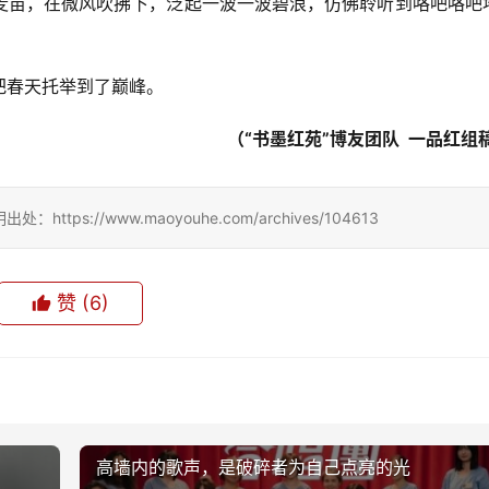
麦苗，在微风吹拂下，泛起一波一波碧浪，仿佛聆听到咯吧咯吧
把春天托举到了巅峰。
（“书墨红苑”博友团队  一品红组稿
://www.maoyouhe.com/archives/104613
赞
(6)
0
13
生成海报
高墙内的歌声，是破碎者为自己点亮的光