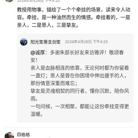
2026年4月26日 下午4:20
教授用物事，描绘了一个个牵挂的场景，读来令人动
容。牵挂，是一种油然而生的情感。牵挂着的，一是
亲人，二是恩人，三是挚友。
阳光笙箫支剑笙
2026年4月26日 下午4:25
@诚厚
：
多谢朱部长好友来访雅评！敬颂春
安！
亲人‌是血脉相连的依靠，无论何时都为你留着
一盏灯；恩人‌是曾在你困境中伸出援手的人，
那份情意深重而难忘；
‌挚友‌是灵魂相契的同行者，懂你沉默，陪你风
雨。
一句问候，一次相聚，都能让这份牵挂变得更
温暖。
四格格