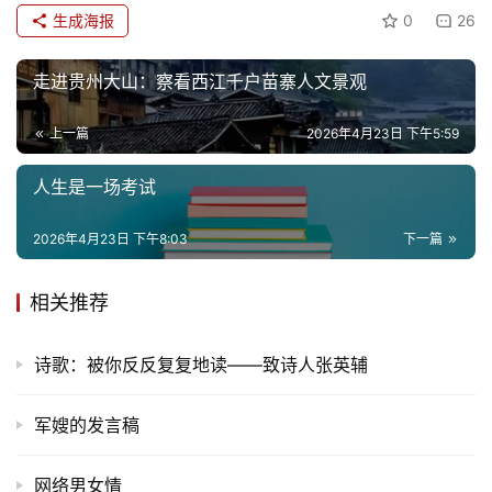
生成海报
0
26
生
活
走进贵州大山：察看西江千户苗寨人文景观
情
上一篇
2026年4月23日 下午5:59
感
人生是一场考试
旅
2026年4月23日 下午8:03
下一篇
游
登录
注册
相关推荐
育
儿
诗歌：被你反反复复地读——致诗人张英辅
娱
乐
军嫂的发言稿
专
网络男女情