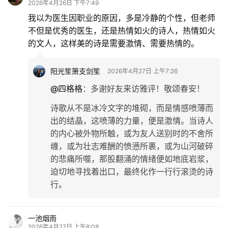
2026年4月26日 下午7:49
我以为医生因职业的原因，多是冷静的个性，但老师
不但是优秀的医生，还是热情如火的诗人，热情如火
的文人，这样美的诗是需要激情、需要热情的。
阳光笙箫支剑笙
2026年4月27日 上午7:26
@四格格
：
多谢好友来访雅评！敬颂春安！
诗歌从不是冰冷文字的堆砌，而是情感喷薄而
出的结晶，这喷薄的力量，便是激情。当诗人
的内心被外物所触，或为友人送别时的不舍所
缠，或为壮志难酬的愤懑所裹，或为山河破碎
的悲痛所噬，那股翻涌的情绪便如地底岩浆，
迫切地寻找着出口，最终化作一行行滚烫的诗
行。
一池烟雨
2026年4月27日 上午8:08