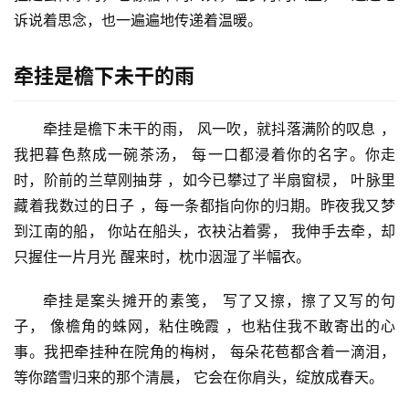
诉说着思念，也一遍遍地传递着温暖。
牵挂是檐下未干的雨
牵挂是檐下未干的雨， 风一吹，就抖落满阶的叹息 ，
我把暮色熬成一碗茶汤， 每一口都浸着你的名字。你走
时，阶前的兰草刚抽芽 ，如今已攀过了半扇窗棂， 叶脉里
藏着我数过的日子 ，每一条都指向你的归期。昨夜我又梦
到江南的船， 你站在船头，衣袂沾着雾， 我伸手去牵，却
只握住一片月光 醒来时，枕巾洇湿了半幅衣。
牵挂是案头摊开的素笺， 写了又擦，擦了又写的句
子， 像檐角的蛛网，粘住晚霞 ，也粘住我不敢寄出的心
事。我把牵挂种在院角的梅树， 每朵花苞都含着一滴泪， 
等你踏雪归来的那个清晨， 它会在你肩头，绽放成春天。