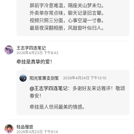
屏前字冷意难温，隔座关山梦未匀。
外卖单存常点味，聊天记录旧言颦。
视频只照三分面，心事空凝一寸春。
最是夜深翻相册，风敲窗叶似归人。
王志学四连笔记
2026年4月23日 下午8:42
牵挂是真挚的爱！
阳光笙箫支剑笙
2026年4月24日 下午12:10
@王志学四连笔记
：
多谢好友来访雅评！敬颂
春安！
牵挂是人世间最美的情感。
轻品慢尝
2026年4月23日 下午9:14