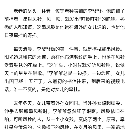
老巷的尽头，住着一位守着钟表铺的李爷爷。他的铺子
前挂着一串铜风铃，风一吹，就发出“叮铃叮铃”的脆响。熟
悉的人都知道，这串风铃是他远在海外的女儿送的，也是他
日夜牵挂的寄托。
每天清晨，李爷爷做的第一件事，就是擦拭那串风铃。
阳光透过雕花的木窗，落在他布满皱纹的手上，也落在风铃
泛着铜锈的花纹上。“这丫头，小时候就爱听风铃响，说像
天上的星星在唱歌。”李爷爷总是一边擦，一边念叨。女儿
出国已经十五年了，从最初的书信往来，到后来的视频电
话，唯一不变的，是他对女儿的牵挂。
去年冬天，女儿带着外孙女回国。当外孙女踮起脚尖，
伸手去够那串风铃时，李爷爷忽然红了眼眶。风铃依旧在
响，可听风铃的人，从一个小女孩，变成了两个。原来，牵
挂是会传承的，它像檐下的风铃，在岁月的风里，一遍遍地