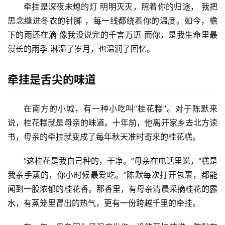
牵挂是深夜未熄的灯 明明灭灭，照着你的归途， 我把
思念缝进冬衣的针脚 ，每一线都绕着你的温度。如今，檐
下的雨还在滴 像我没说完的千言万语 而你，是我生命里最
漫长的雨季 淋湿了岁月，也温润了回忆。
牵挂是舌尖的味道
在南方的小城，有一种小吃叫“桂花糕”。对于陈默来
说，桂花糕就是母亲的味道。十年前，他离开家乡去北方读
书，母亲的牵挂就变成了每年秋天准时寄来的桂花糕。
“这桂花是我自己种的，干净。”母亲在电话里说，“糕是
我亲手蒸的，你小时候最爱吃。”陈默每次打开包裹，都能
闻到一股浓郁的桂花香。那香里，有母亲清晨采摘桂花的露
水，有蒸笼里冒出的热气，更有一份跨越千里的牵挂。