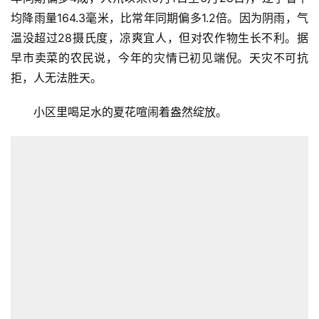
游
均降雨量164.3毫米，比常年同期偏多1.2倍。因为阴雨，气
登录
注册
温没超过28摄氏度，凉爽宜人，但对农作物生长不利。据
育
早市卖菜的农民说，今年的灾情已初见端倪。天灾不可抗
儿
拒，人无法胜天。
娱
小区里喝足水的夏花喧闹着盎然绽放。
乐
专
题
更
多