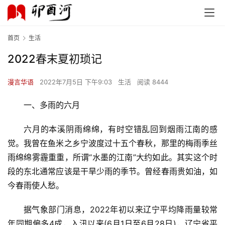
首页
生活
2022春末夏初琐记
首
页
漫言华语
2022年7月5日 下午9:03
生活
阅读 8444
文
一、多雨的六月
化
六月的本溪阴雨绵绵，有时空错乱回到烟雨江南的感
生
觉。我曾在鱼米之乡宁波度过十五个春秋，那里的梅雨季丝
活
雨绵绵雾霾重重，所谓“水墨的江南”大约如此。其实这个时
段的东北通常应该是干旱少雨的季节。曾经春雨贵如油，如
情
今春雨使人愁。
感
据气象部门消息，2022年初以来辽宁平均降雨量较常
旅
年同期偏多4成，入汛以来(6月1日至6月28日)，辽宁省平