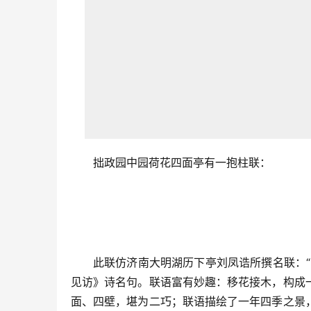
拙政园中园荷花四面亭有一抱柱联：
此联仿济南大明湖历下亭刘凤诰所撰名联：
见访》诗名句。联语富有妙趣：移花接木，构成
面、四壁，堪为二巧；联语描绘了一年四季之景