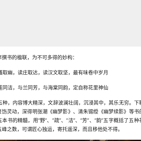
庠撰书的楹联，为不可多得的妙构：
骚取幽，读庄取达，读汉文取坚，最有味卷中岁月
莲同洁，与兰同芳，与海棠同韵，定自称花里神仙
五种，内容博大精深，文辞波澜壮阔，沉浸其中，其乐无穷。下
式整饬灵动，深得明张潮《幽梦影》、清朱锡绶《幽梦续影》等书
括五本书的精髓，用“野”、”疏”、“洁”、“芳”、“韵”五字概括了五种
五峰之数，可谓匠心独运，寄托遥深，而且移他处不得。