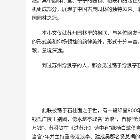
题。其中园林厅堂、亭子的匾额、楹联和品题性
机组成部分，展现了中国古典园林的独特风采。
国园林之冠。
本小文仅就苏州园林里的楹联，与各位网友
的形式美和抑扬顿挫的韵律美外，形式十分丰富
颖，意境深远。
到过苏州沧浪亭的人，都会见过镌于沧浪亭
此联被镌于石柱面之于世，有一段绵亘80
钱氏广陵王别圃，傍水筑亭取名“沧浪”，自称“
万钱”。苏舜钦在《过苏州》诗中有“绿杨白鹭俱
当官7年并主持重修沧浪亭、建成吴郡名贤总祠的梁