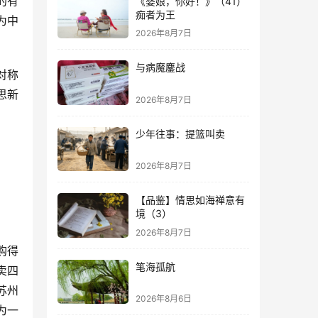
的有
《婆娘，你好！》（41）
痴者为王
为中
2026年8月7日
与病魔鏖战
对称
思新
2026年8月7日
少年往事：提篮叫卖
2026年8月7日
【品鉴】情思如海禅意有
境（3）
2026年8月7日
购得
笔海孤航
卖四
苏州
2026年8月6日
为一