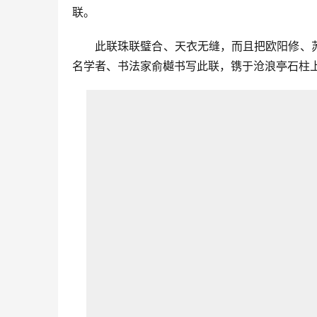
联。
此联珠联璧合、天衣无缝，而且把欧阳修、
名学者、书法家俞樾书写此联，镌于沧浪亭石柱