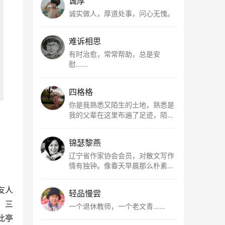
诚厚
诚实做人，厚道处事，问心无愧。
难诉相思
有时治愈，常常帮助，总是安
慰……
四格格
你是我熟悉又陌生的土地，熟悉是
我的父辈在这里布遍了足迹，陌生
是因为我总在梦里遥望你。有幸，
我以这种方式走近了你，你是我的
锦瑟黎燕
根所在，我用文字慢慢认识你、慢
慢熟悉你。
辽宁省作家协会会员，对散文写作
情有独钟。像春天早晨那么朴素，
清新，是我的期许。
友人
轻品慢尝
、三
一个退休教师，一个老文青……
此亭