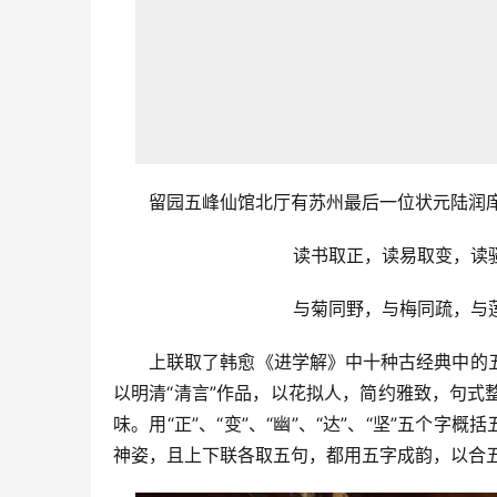
留园五峰仙馆北厅有苏州最后一位状元陆润
读书取正，读易取变，读
与菊同野，与梅同疏，与
上联取了韩愈《进学解》中十种古经典中的
以明清“清言”作品，以花拟人，简约雅致，句
味。用“正”、“变”、“幽”、“达”、“坚”五个字概
神姿，且上下联各取五句，都用五字成韵，以合