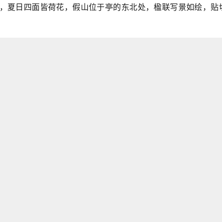
，夏日四面皆荷花，假山位于亭的东北处，楹联写景如绘，贴