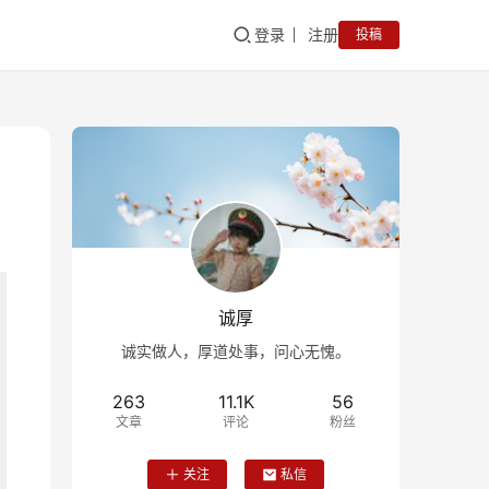
登录
注册
投稿
诚厚
诚实做人，厚道处事，问心无愧。
263
11.1K
56
文章
评论
粉丝
关注
私信