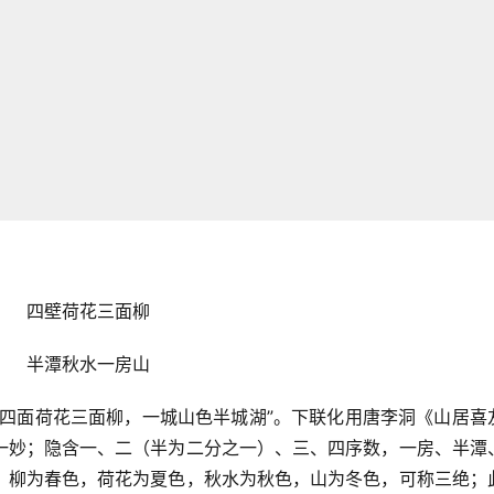
四壁荷花三面柳
半潭秋水一房山
“四面荷花三面柳，一城山色半城湖”。下联化用唐李洞《山居喜
一妙；隐含一、二（半为二分之一）、三、四序数，一房、半潭
，柳为春色，荷花为夏色，秋水为秋色，山为冬色，可称三绝；