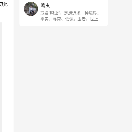
切允
鸣虫
取名“鸣虫”，是想追求一种境界：
平实、寻常、低调。虫者，世上最
最平常的小生物也；虫鸣这种声
音，不尖利，不张扬，浅吟低唱，
是一种天籁。