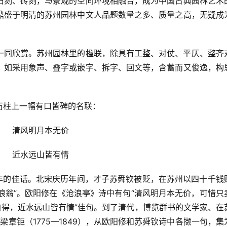
石刻、砖刻，与景观的空间环境相融合，成为中国古典园林艺术
鼎盛于明清的苏州园林中文人品题数量之多、质量之高，无疑成
一同欣赏。苏州园林里的楹联，除具有工整、对仗、平仄、整齐
，如采用象声、叠字或嵌字、拆字、回文等，含蓄而又俊逸，构
石柱上一幅有口皆碑的名联：
清风明月本无价
近水远山皆有情
0年的佳话。北宋庆历年间，才子苏舜钦被贬，在苏州以四十千钱
沧浪翁”。欧阳修在《沧浪亭》诗中有句“清风明月本无价，可惜只
自得，近水远山皆有情”佳句。到了清代，博览群书的文学家、在
章钜（1775—1849），从欧阳修和苏舜钦诗中各撷一句，集