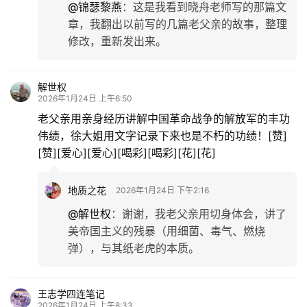
@锦瑟黎燕
：
这是我看到晓舟老师写的那篇文
章，我翻出以前写的几篇老父亲的故事，整理
修改，重新发出来。
解世权
2026年1月24日 上午6:50
老父亲用亲身经历讲解中国革命战争的解放军的丰功
伟绩，徐大姐用文字记录下来也是不朽的功绩！[赞]
[赞][爱心][爱心][喝彩][喝彩][花][花]
地质之花
2026年1月24日 下午2:16
@解世权
：
谢谢，我老父亲用切身体会，讲了
美帝国主义的残暴（用细菌、毒气、燃烧
弹），与其纸老虎的本质。
王志学四连笔记
2026年1月24日 上午8:33