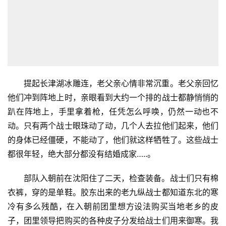
提起长津湖冰雕连，老父亲心情非常沉重。老父亲回忆
他们冲到阵地上时，亲眼看到大约一个排的战士都静悄悄的
趴在阵地上，手里拿着枪，任凭怎么呼唤，仍然一动也不
动。只有两个战士眼珠动了动，几个人去拉他们起来，他们
的身体已经僵硬，不能动了，他们就这样牺牲了。这些战士
都很年轻，绝大部分都没有结婚成家…..。
部队入朝前在沈阳住了二天，检查装备。战士们只有棉
衣裤，穿的是单鞋。胶东出来的老九纵战士都知道东北的寒
冷有多么残酷，在入朝前团里想方设法购买当地老乡的皮
子，团里领导把购买的各种皮子分发给战士们用来御寒。我