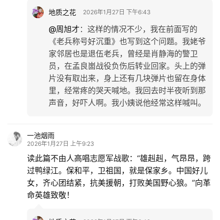
地质之花
2026年1月27日 下午6:43
@周旭才
：
这样的情况不少，我在前面写的
《老兵称号好沉重》也写到这个问题。我姥爷
家邻居也是退伍老兵，曾经是肖静海的警卫
员，在孟良崮战役负伤后转业回家。头上的弹
片没有取出来，身上还有几块弹片也留在身体
里，经常疼的哭天喊地。我回去时半夜听到那
声音，好吓人啊。我小姨说他经常这样喊叫。
一池烟雨
2026年1月27日 上午9:23
读此篇不由人高唱志愿军战歌：“雄赳赳，气昂昂，跨
过鸭绿江。保和平，卫祖国，就是保家乡。中国好儿
女，齐心团结紧，抗美援朝，打败美国野心狼。”向革
命英雄致敬！