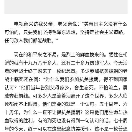
电视台采访我父亲，老父亲说：“美帝国主义没有什么
可怕的，只要我们坚持毛泽东思想，坚持走社会主义道路，
任何敌人我们都能战胜。”
现在的和平来之不易，是烈士的鲜血换来的。牺牲在朝
首
鲜的就有十九万八千多人，还有二十多万伤残军人。今天活
页
着的老战士终于盼来了一枚纪念章。多少参加抗美援朝的老
战士临死还在问：“为什么我们参加抗美援朝，得不到国家
文
认可？”他们当年告别父母家乡，舍生忘死，不怕流血，勇
化
敢奔赴前线。可多少人是流着泪离开了这个世界，多少人临
死都闭不上眼睛。他们需要的就是一个认可。五十周年，六
生
十周年，为什么一直不让提抗美援朝？这是他们用生命与热
活
血取得的胜利，有的到死也没有得到一句认可的话。七十周
年的今天，终于可以在这里纪念抗美援朝。这不是一枚普通
情