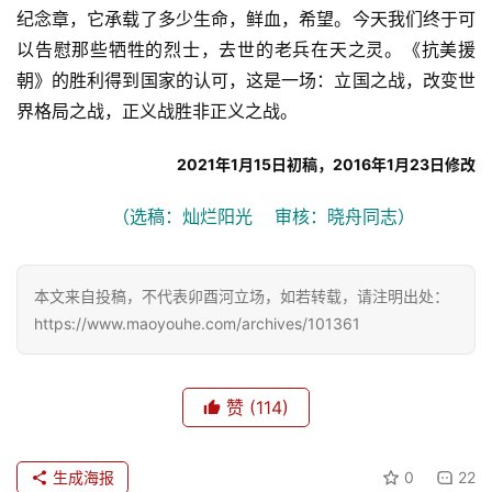
纪念章，它承载了多少生命，鲜血，希望。今天我们终于可
感
以告慰那些牺牲的烈士，去世的老兵在天之灵。《抗美援
旅
朝》的胜利得到国家的认可，这是一场：立国之战，改变世
游
界格局之战，正义战胜非正义之战。
登录
注册
2021年1月15日初稿，2016年1月23日修改
育
儿
（选稿：灿烂阳光    审核：晓舟同志）
娱
乐
本文来自投稿，不代表卯酉河立场，如若转载，请注明出处：
https://www.maoyouhe.com/archives/101361
专
题
赞
(114)
更
多
生成海报
0
22