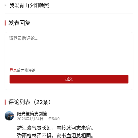
我爱青山夕阳晚照
发表回复
请登录后评论...
登录
后才能评论
提交
评论列表（22条）
阳光笙箫支剑笙
2026年1月24日 上午5:00
跨江豪气贯长虹，雪岭冰河志未穷。
弹雨枪林浑不惧，家书血泪总相同。