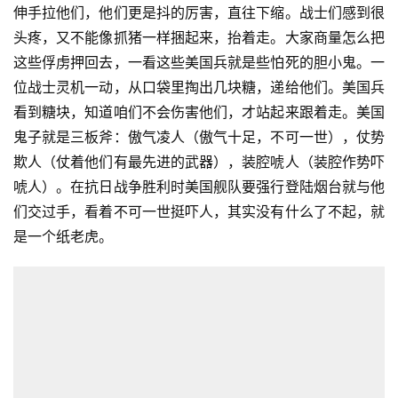
伸手拉他们，他们更是抖的厉害，直往下缩。战士们感到很
头疼，又不能像抓猪一样捆起来，抬着走。大家商量怎么把
这些俘虏押回去，一看这些美国兵就是些怕死的胆小鬼。一
位战士灵机一动，从口袋里掏出几块糖，递给他们。美国兵
看到糖块，知道咱们不会伤害他们，才站起来跟着走。美国
鬼子就是三板斧：傲气凌人（傲气十足，不可一世），仗势
欺人（仗着他们有最先进的武器），装腔唬人（装腔作势吓
唬人）。在抗日战争胜利时美国舰队要强行登陆烟台就与他
们交过手，看着不可一世挺吓人，其实没有什么了不起，就
是一个纸老虎。