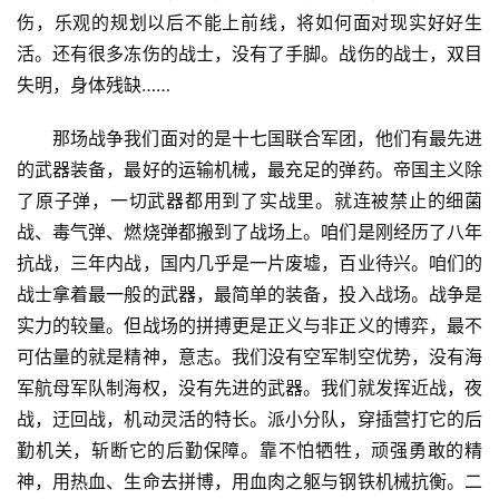
伤，乐观的规划以后不能上前线，将如何面对现实好好生
活。还有很多冻伤的战士，没有了手脚。战伤的战士，双目
失明，身体残缺……
那场战争我们面对的是十七国联合军团，他们有最先进
的武器装备，最好的运输机械，最充足的弹药。帝国主义除
了原子弹，一切武器都用到了实战里。就连被禁止的细菌
战、毒气弹、燃烧弹都搬到了战场上。咱们是刚经历了八年
抗战，三年内战，国内几乎是一片废墟，百业待兴。咱们的
战士拿着最一般的武器，最简单的装备，投入战场。战争是
实力的较量。但战场的拼搏更是正义与非正义的博弈，最不
可估量的就是精神，意志。我们没有空军制空优势，没有海
军航母军队制海权，没有先进的武器。我们就发挥近战，夜
战，迂回战，机动灵活的特长。派小分队，穿插营打它的后
勤机关，斩断它的后勤保障。靠不怕牺牲，顽强勇敢的精
神，用热血、生命去拼博，用血肉之躯与钢铁机械抗衡。二