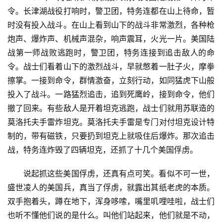
令。长津湖战役打响时，警卫团，特务连都在山上待命，暂
时没有投入战斗。在山上看到山下的战斗非常激烈，各种枪
炮声、爆炸声、机械声混杂，响声震耳，火光一片。美国陆
战第一师战败逃跑时，警卫团，特务连接到追击敌人的命
令。战士们看着山下的激烈战斗，早就憋着一肚子火，摩拳
擦掌。一接到命令，群情激奋，立刻行动，如同猛虎下山般
投入了战斗。一路猛烈追击，追到死鹰岭，接到命令，他们
撤了回来。有些敌人是开着坦克逃跑，战士们就用苏联造的
莫洛托夫手雷炸坦克。莫洛托夫手雷是专门对付坦克设计特
制的，带有磁铁，只要扔到坦克上就吸住后爆炸。那次追击
战，特务连炸毁了四辆坦克，还抓了十几个美国俘虏。
说起抓这些美国俘虏，还真有点可笑。看似不可一世，
盛世凌人的美国兵，真当了俘虏，就露出其纸老虎的本质。
双手抱着头，蹲在地下，浑身哆嗦，嘴里叽哩哇啦，战士们
也听不懂他们说的是什么。叫他们站起来，他们就是不动，