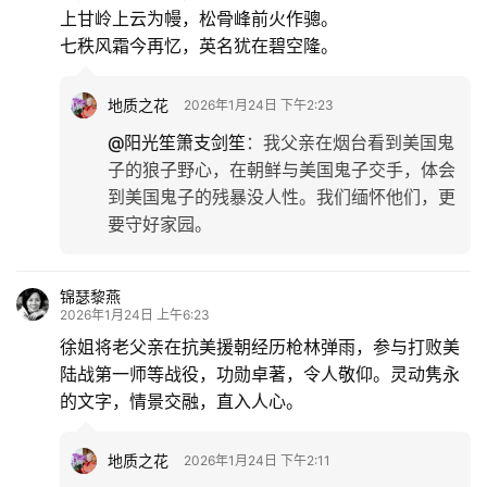
上甘岭上云为幔，松骨峰前火作骢。
七秩风霜今再忆，英名犹在碧空隆。
地质之花
2026年1月24日 下午2:23
@阳光笙箫支剑笙
：
我父亲在烟台看到美国鬼
子的狼子野心，在朝鲜与美国鬼子交手，体会
到美国鬼子的残暴没人性。我们缅怀他们，更
要守好家园。
锦瑟黎燕
2026年1月24日 上午6:23
徐姐将老父亲在抗美援朝经历枪林弹雨，参与打败美
陆战第一师等战役，功勋卓著，令人敬仰。灵动隽永
的文字，情景交融，直入人心。
地质之花
2026年1月24日 下午2:11