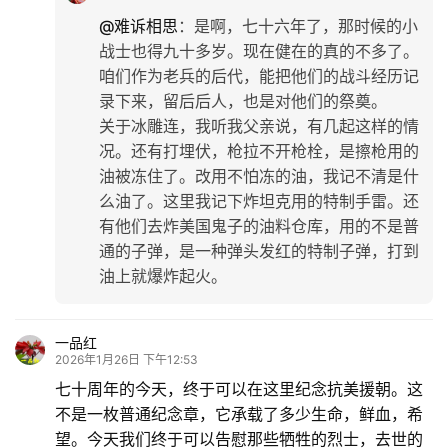
@难诉相思
：
是啊，七十六年了，那时候的小
战士也得九十多岁。现在健在的真的不多了。
咱们作为老兵的后代，能把他们的战斗经历记
录下来，留后后人，也是对他们的祭奠。
关于冰雕连，我听我父亲说，有几起这样的情
况。还有打埋伏，枪拉不开枪栓，是擦枪用的
油被冻住了。改用不怕冻的油，我记不清是什
么油了。这里我记下炸坦克用的特制手雷。还
有他们去炸美国鬼子的油料仓库，用的不是普
通的子弹，是一种弹头发红的特制子弹，打到
油上就爆炸起火。
一品红
2026年1月26日 下午12:53
七十周年的今天，终于可以在这里纪念抗美援朝。这
不是一枚普通纪念章，它承载了多少生命，鲜血，希
望。今天我们终于可以告慰那些牺牲的烈士，去世的