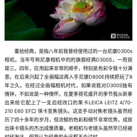
游
登录
注册
育
儿
娱
重拾经典，是指八年前我曾经使用过的一台尼康D300s
乐
相机，当年号称尼康相机中的的旗舰经典D300S，一用就
是三，四年，应用起来非常的顺手，特别是色彩令我十分满
专
题
意。在后来兴起了全画幅这再入手尼康D800E持续把玩了8
年之久。在经过全画幅相机时代，如果说我对D300S独有
更
情钟，不如说是一种情怀，在夏季荷花盛开的季节我从新拿
多
出来给它配上了一支后经改口的莱卡LEICA LEITZ 4/70-
210 E60 EF口 徕卡变焦镜头。这支手动对焦老镜头虽然经
历了四十多年的岁月，但浓郁的色彩和细节非常优秀，成就
出徕卡镜头的杰出成像质量。老相机与老镜头虽然早已经被
时代淘汰，但我认为经典的永远都不会过时。