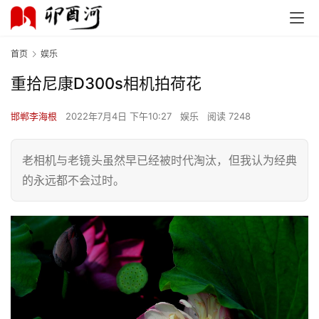
首页
娱乐
重拾尼康D300s相机拍荷花
首
页
邯郸李海根
2022年7月4日 下午10:27
娱乐
阅读 7248
文
化
老相机与老镜头虽然早已经被时代淘汰，但我认为经典
的永远都不会过时。
生
活
情
感
旅