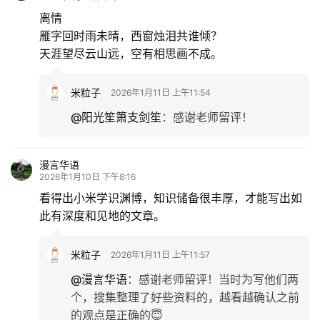
离情
雁字回时雨未晴，西窗烛泪共谁倾？
天涯望尽云山远，空有相思画不成。
米粒子
2026年1月11日 上午11:54
@阳光笙箫支剑笙
：
感谢老师留评！
漫言华语
2026年1月10日 下午8:16
看得出小米学识渊博，知识储备很丰厚，才能写出如
此有深度和见地的文章。
米粒子
2026年1月11日 上午11:57
@漫言华语
：
感谢老师留评！当时为写他们两
个，搜集整理了好些资料的，越看越确认之前
的观点是正确的😇