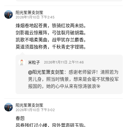
阳光笙箫支剑笙
2026年1月10日 下午2:45
烽烟卷地起苍黄，铁骑红妆两未妨。
剑影裁云惊雁阵，弓弦裂月破胡霜。
凯歌不唱柔荑曲，战甲犹存兰麝香。
莫道须眉独称勇，千秋青史字铿锵。
米粒子
2026年1月11日 上午11:46
@阳光笙箫支剑笙
：
感谢老师留评！清照若为
男儿身，照当时情景，想来是会毫不犹豫投军
报国的，她的心中从来有惊涛骇浪🎯
阳光笙箫支剑笙
2026年1月10日 下午3:02
‌春怨
风卷残红过小楼，帘外莺声碎玉钩。