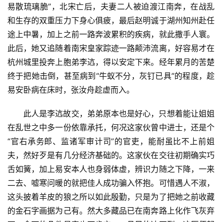
易散琉璃脆”，北宋亡后，夫妻二人被迫渡江南奔，在战乱
和生存的双重压力下身心俱疲，最后赵明诚于湖州知州赴任
途上中暑，加上之前一路奔波累积的疾病，就此撒手人寰。
此后，她又追随着南宋皇家踪迹一路颠沛流离，好容易才在
杭州城里投奔上胞弟李迒，得以安定下来。经年累月的苦楚
终于把她击倒，甚至病到“牛蚁不分，灰钉已具”的程度，趁
易安卧病在床时，张汝舟‌趁虚而入。
此人是李迒故交，弟弟原本也是好心，只想着能让姐姐
在乱世之中多一份依靠承托，何况这家伙曾中进士，还是个
“官右承务郎、监诸军审计司”的官吏，能耐虽比不上前姐
夫，然好歹是有几分经济基础的。这家伙在交往初期确实巧
舌如簧，加上易安本人也身弱体虚，辨识力随之下降，一来
二去、嘘寒问暖的就把佳人成功骗入怀抱。可惜遇人不淑，
这头披着羊皮的狼之所以如此殷勤，只是为了把她之前收藏
的金石字画据为己有。然大多藏品已在南奔路上化作飞灰弃