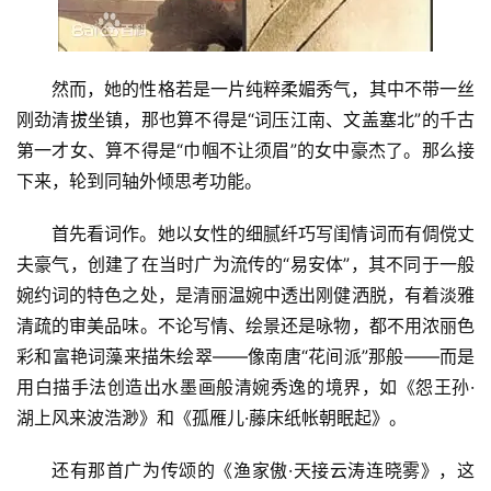
然而，她的性格若是一片纯粹柔媚秀气，其中不带一丝
刚劲清拔坐镇，那也算不得是“词压江南、文盖塞北”的千古
第一才女、算不得是“巾帼不让须眉”的女中豪杰了。那么接
下来，轮到同轴外倾思考功能。
首先看词作。她以女性的细腻纤巧写闺情词而有倜傥丈
夫豪气，创建了在当时广为流传的“易安体”，其不同于一般
婉约词的特色之处，是清丽温婉中透出刚健洒脱，有着淡雅
清疏的审美品味。不论写情、绘景还是咏物，都不用浓丽色
彩和富艳词藻来描朱绘翠——像南唐“花间派”那般——而是
用白描手法创造出水墨画般清婉秀逸的境界，如《怨王孙·
湖上风来波浩渺》和《孤雁儿·藤床纸帐朝眠起》。
还有那首广为传颂的《渔家傲·天接云涛连晓雾》，这