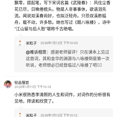
飘零，提起笔，写下宋词名篇《武陵春》：风住尘香
花已尽，日晚倦梳头。物是人非事事休，欲语泪先
流。闻说双溪春尚好，也拟泛轻舟。只恐双溪舴艋
舟，载不动，许多愁。她也写过《题八咏楼》，诗中
“江山留与后人愁”堪称千古绝唱。
米粒子
2026年1月12日 下午10:05
@难诉相思
：
感谢老师留评！只在课本上见过
这首词，其和金华的渊源与八咏楼倒是第一次
听说，老师想必已经登临过八咏楼了吧🏃‍♀️
轻品慢尝
2026年1月11日 下午10:19
小米很熟悉李清照的人生和词作，对词作的分析很有
见地，拜读和欣赏了。
米粒子
2026年1月12日 下午10:12