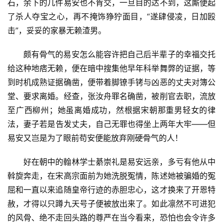
石，余下的几件易安也不肯交，一旦目的达不到，这厮便起
了杀人夺宝之心，再不掩饰狰狞面目，“遂肆侵凌，日加殴
击”，妥妥的家暴无赖渣男。
颇有骨气的易安怎么能容许把自己后半辈子的幸福交托
给这种地痞无赖，便在暗中搜集他早年科举舞弊的证据，等
到时机成熟证据确凿，便带着脚镣手铐与凶恶的丈夫对簿公
堂、要求离婚。经查，张汝舟罪名确凿，被削官去职，流放
至广西柳州；她虽离婚成功，然根据宋朝那重男轻女的律
法，妻子若是告发丈夫，自己无罪也得坐上两年大牢——但
易安又岂是为了眼前苟安便能放弃刚硬骨气的人！
好在朝中的翰林学士綦崇礼是易安远亲，多亏有他从中
斡旋奔走，在宋高宗面前为她洗脱冤情，陈述她被骗婚的冤
屈和一直以来追随皇帝行迹的赤胆忠心，这才换来了开恩特
赦，才得以只蹲九天号子便被放出来了。如此凛然不可进犯
的风骨、绝不走回头路的尊严在当今看来，恐怕也会令许多