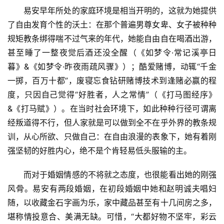
易安早年所处的家庭环境是相当开明的，这就为她提供
了自由发育个性的沃土：在那个普遍男尊女卑、女子被种种
规矩教条绑得喘不过气来的年代，她能自由自在喝酒出游，
甚至睡了一整夜觉后酒还没全醒（《如梦令·常记溪亭日
暮》&《如梦令·昨夜雨疏风骤》）；酷爱赌博，动辄“千金
一掷，百万十都”，废寝忘食钻研赌博技术到逢赌必赢的程
度，只因自己觉得“好胜者，人之常情”（《打马图经序》
&《打马赋》）。在当时社会环境下，如此种种行径可谓离
经叛道得不行，但人家就是可以做到全不在乎外界的教条规
训，从心所欲、只做自己：在自由浪漫的表象下，她有着刚
强坚韧的好胜内心，绝不是个肯轻易低头服输的主。
而对于婚姻情感的不将就之态度，也很能看出她的刚强
风骨。易安有两段婚姻，在初段婚姻中她和赵明诚夫唱妇
随，以收藏金石字画为乐，家中藏品甚至有十几间房之多，
堪称情投意合、美满无缺。可惜，“大都好物不坚牢，彩云