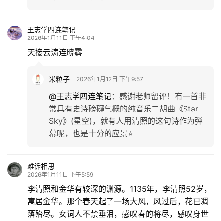
王志学四连笔记
2026年1月11日 下午4:04
天接云涛连晓雾
米粒子
2026年1月12日 下午9:57
@王志学四连笔记
：
感谢老师留评！有一首非
常具有史诗磅礴气概的纯音乐二胡曲《Star
Sky》(星空)，就有人用清照的这句诗作为弹
幕呢，也是十分的应景⭐
难诉相思
2026年1月11日 下午5:59
李清照和金华有较深的渊源。1135年，李清照52岁，
寓居金华。那个春天起了一场大风，风过后，花已凋
落殆尽。女词人不禁垂泪，感叹春的将尽，感叹身世