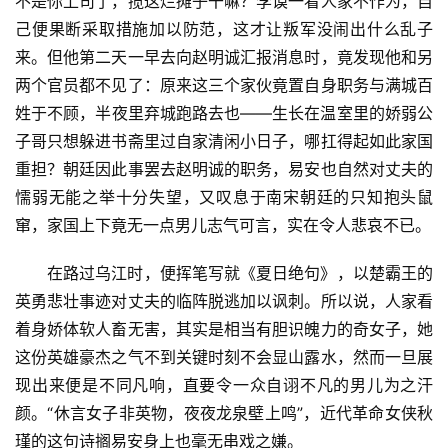
不是你上司了，揽这烂摊子干嘛？李谟一看人家不作为，自
己便果断采取措施加以防范，这才让叛军没闹出什么乱子
来。但他第二天一早去向赵明诚汇报消息时，竟发现他和另
两个官员都不见了：原来这三个家伙竟置自身职务与满城百
姓于不顾，半夜里弃城跑路去也——生长在温室里的娇弱公
子哥只想躲进书斋里过自家清闲小日子，哪扛得起如此家国
重担？朝廷因此事罢去赵明诚的职务，易安也自然对丈夫的
懦弱无能之举十分失望，又叹息于南宋朝廷的只知抱头鼠
窜，家国上下竟无一点男儿志气可言，实在令人悲哀不已。
在路过乌江时，便挥笔写就《夏日绝句》，以楚霸王的
英勇悲壮事迹对丈夫的临阵脱逃加以讽刺。所以说，人家看
着身娇体软人畜无害，其实是相当有胆识魄力的奇女子，她
这份英雄豪杰之气不到关键时刻不会显山露水，然而一旦展
现出来便是不同凡响，直要令一众自诩不凡的男儿为之汗
首
页
颜。“休言女子非英物，夜夜龙泉壁上鸣”，近代革命女侠秋
瑾的这句诗搁易安身上也毫无串戏之嫌。