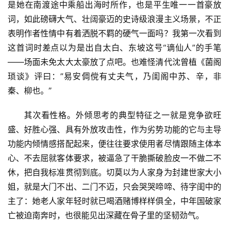
是她在南渡途中乘船出海时所作，也是平生唯一一首豪放
词，如此磅礴大气、壮阔豪迈的史诗级浪漫主义场景，不正
表明作者性情中有着洒脱不羁的硬气一面吗？我第一次看到
这首词时差点以为是出自太白、东坡这号“谪仙人”的手笔
——场面未免太大太豪放了点吧。也难怪清代沈曾植《菌阁
琐谈》评曰：”易安倜傥有丈夫气，乃闺阁中苏、辛，非
秦、柳也。”
其次看性格。外倾思考的典型特征之一就是竞争欲旺
盛、好胜心强、具有外放攻击性，作为劣势功能的它与主导
功能内倾情感搭配起来，便往往要求使用者尽情跟随主体本
心、不去屈就客体要求，被逼急了干脆撕破脸皮一不做二不
休，把自我标准贯彻到底。切莫以为人家身为封建世家大小
姐，就是大门不出、二门不迈，只会哭哭啼啼、待字闺中的
主了：她老人家年轻时就已喝酒赌博样样俱全，中年国破家
亡被迫南奔时，也很能见出深藏在骨子里的坚韧劲气。