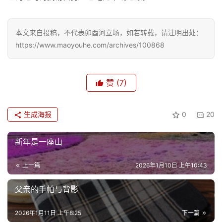
文
化
本文来自投稿，不代表卯酉河立场，如若转载，请注明出处：
https://www.maoyouhe.com/archives/100868
生
活
赞
(7)
情
感
生成海报
0
20
旅
游
新年是一座山
登录
注册
育
上一篇
2026年1月10日 上午10:43
儿
父亲的手帕与背影
娱
2026年1月11日 上午8:25
下一篇
乐