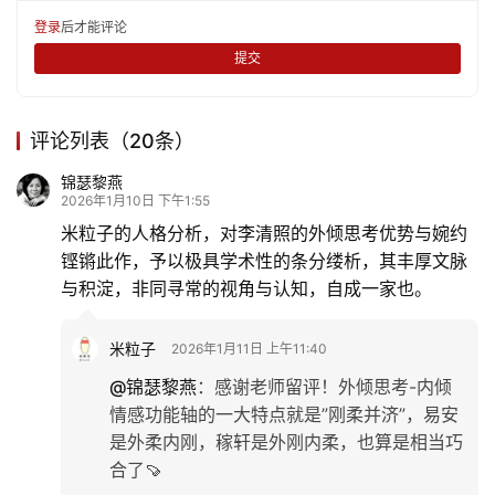
登录
后才能评论
提交
评论列表（20条）
锦瑟黎燕
2026年1月10日 下午1:55
米粒子的人格分析，对李清照的外倾思考优势与婉约
铿锵此作，予以极具学术性的条分缕析，其丰厚文脉
与积淀，非同寻常的视角与认知，自成一家也。
米粒子
2026年1月11日 上午11:40
@锦瑟黎燕
：
感谢老师留评！外倾思考-内倾
情感功能轴的一大特点就是”刚柔并济”，易安
是外柔内刚，稼轩是外刚内柔，也算是相当巧
合了🍠