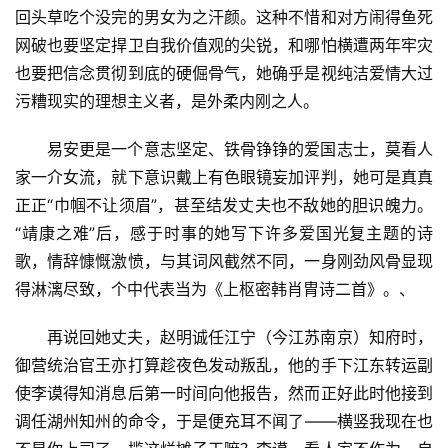
回头草吃个没完的男女为之汗颜。这种不惜和对方闹得鱼死
网破也要坚定捍卫自我价值观的尖锐，和哪怕横遭两年牢灾
也要把信念贯彻到底的硬倔骨气，她确乎是视纯洁爱情大过
污糟现实的理想主义者，是外柔内刚之人。
易安更是一个意志坚定、铁骨铮铮的爱国志士，莫看人
家一介女流，就下意识戴上有色眼镜妄加评判，她可是真真
正正“巾帼不让须眉”，甚至结发丈夫也不敌她的胆识魄力。
“靖康之难”后，感于时事的她写下许多爱国光复主题的诗
歌，情辞慷慨激愤，与其词风截然不同，一身刚劲风骨显现
得淋漓尽致，个中代表当为《上枢密韩肖胄诗二首》。、
再说回她丈夫，赵明诚任江宁（今江苏南京）知府时，
御营统治官王亦打算趁夜色发动叛乱，他的手下江东转运副
使李谟得知消息后第一时间向他报告，然而正好此时他接到
调任湖州知州的命令，于是便充耳不闻了——横竖我现在也