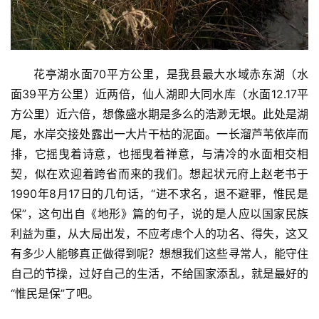
花亭湖水面70平方公里，是我县最大水域赤东湖（水
面39平方公里）近两倍，仙人湖即大同水库（水面12.17平
方公里）近六倍，想像盛水期是多么的浩渺无垠。此处是湖
尾，水岸交接处露出一大片干枯的泥面。一长溜芦苇依岸而
排，它摇曳着诗意，也摇曳着禅意，与清冷的水面相交相
契，似在欢迎着跨省而来的我们。想起状元府上赵老书于
1990年8月17日的几句话，“进不求名，退不避罪，惟民是
保”，这句出自《地形》篇的句子，说的是人应以国家民族
利益为重，从大局出发，不应考虑个人的功名、得失，这又
有多少人能够真正做得到呢？想想我们这些寻常人，能守住
自己的节操，过好自己的生活，不给国家添乱，就是最好的
“惟民是保”了吧。