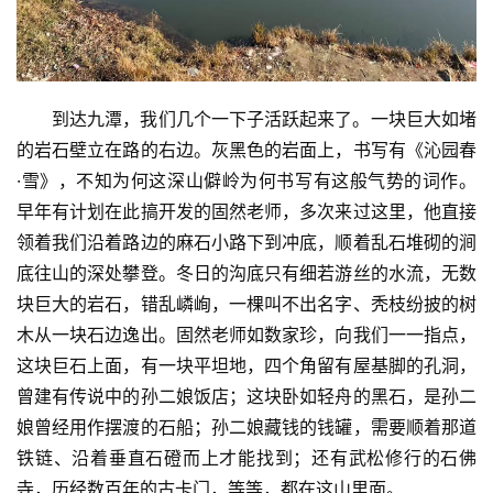
到达九潭，我们几个一下子活跃起来了。一块巨大如堵
的岩石壁立在路的右边。灰黑色的岩面上，书写有《沁园春
·雪》，不知为何这深山僻岭为何书写有这般气势的词作。
早年有计划在此搞开发的固然老师，多次来过这里，他直接
领着我们沿着路边的麻石小路下到冲底，顺着乱石堆砌的涧
底往山的深处攀登。冬日的沟底只有细若游丝的水流，无数
块巨大的岩石，错乱嶙峋，一棵叫不出名字、秃枝纷披的树
木从一块石边逸出。固然老师如数家珍，向我们一一指点，
这块巨石上面，有一块平坦地，四个角留有屋基脚的孔洞，
曾建有传说中的孙二娘饭店；这块卧如轻舟的黑石，是孙二
娘曾经用作摆渡的石船；孙二娘藏钱的钱罐，需要顺着那道
铁链、沿着垂直石磴而上才能找到；还有武松修行的石佛
寺，历经数百年的古卡门，等等，都在这山里面。