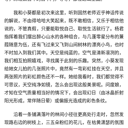
我和小葵都是初次来这里，听到固然老师近乎神话传说
的解说，不由得哈哈大笑起来，既不敢相信，又乐于相信他
说的，不管真假，只要能取悦自己、取悦生活就行了。杨君
指挥着我们摆出醉心山水的各种组合，与几蓬零星分布的蒹
葭随意为伍，还有飞过来又飞到山间树林的漂亮小鸟，也时
不时加入到我们其中。天空是纯蓝的，空气是清新凛冽的，
我们相互拍照嬉戏，寻找属于此刻的乐趣。突然，小葵发现
给她女儿拍的几张照片中，竟然有一弯彩虹挂在天空，并且
两张照片的彩虹颜色还不一样。她给我看时，我们都觉得不
可思议，天空纯净如镜，怎么会出现这般美景呢。问度娘，
才知在空气质量相当好的情况下，会出现‌幻日‌（由冰晶折射
阳光形成，常伴随日晕）或‌偏振光‌造成的彩色条纹。
沿着一条铺满落叶的林间小径往更高处行走时，忽然发
现路右边的树枝上，三五朵粉红的花儿，在枯黄潇瑟的氛围