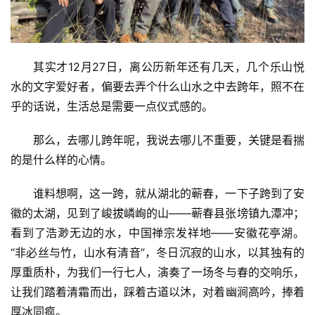
其实才12月27日，离公历新年还有几天，几个乐山悦
水的文字爱好者，偏要去弄个什么山水之中去跨年，照不在
乎的话说，生活总是需要一点仪式感的。
那么，去哪儿跨年呢，我说去哪儿不重要，关键是看揣
的是什么样的心情。
谁料想啊，这一跨，就从湖北的蕲春，一下子跨到了安
徽的太湖，见到了峻拔嶙峋的山——蕲春县张塝镇九潭冲；
看到了浩渺无边的水，中国禅宗发祥地——安徽花亭湖。
“非必丝与竹，山水有清音”，冬日沉寂的山水，以其独有的
厚重质朴，为我们一行七人，演奏了一场冬与春的交响乐，
让我们踏着清霜而出，踩着古道以沐，对着幽涧高吟，捧着
厚冰同疯。