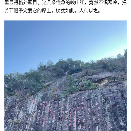
里显得格外醒目。这几朵性急的映山红，竟然不惧寒冷，把
芳菲赠予宠爱它的厚土，树犹如此，人何以堪。