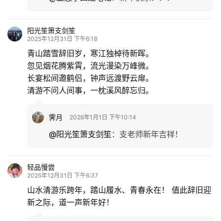
阳光笙箫支剑笙
2025年12月31日 下午6:18
‌青山踏雪辞旧岁，寒江独棹待新晖。‌
‌忽见烟花腾紫霄，流光漫染万峰微。‌
‌长宴松间邀鹤侣，钟声远渡野云扉。‌
‌清游不问人间事，一枕溪风醉忘归。
霁月
2026年1月1日 下午10:14
@阳光笙箫支剑笙
：
支老师新年吉祥！
轻品慢尝
2025年12月31日 下午6:37
山水清游乐跨年，踏山履水、青春永在！ 值此辞旧迎
新之际，道一声新年好！