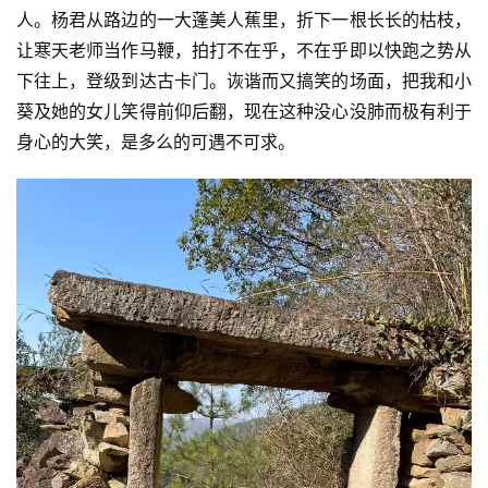
人。杨君从路边的一大蓬美人蕉里，折下一根长长的枯枝，
文
让寒天老师当作马鞭，拍打不在乎，不在乎即以快跑之势从
化
下往上，登级到达古卡门。诙谐而又搞笑的场面，把我和小
葵及她的女儿笑得前仰后翻，现在这种没心没肺而极有利于
生
活
情
感
旅
游
登录
注册
育
儿
娱