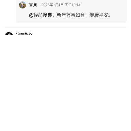
霁月
2026年1月1日 下午10:14
@轻品慢尝
：
新年万事如意，健康平安。
锦瑟黎燕
2026年1月1日 上午5:49
霁月与好友在山光水色中快乐跨年，美好至极。文图
竞秀，灵动飘逸的抒写中，一幅幅画面扑面而来，给
人以精神盛宴的陶冶。祝福霁月元旦快乐，青春飞
扬，佳作迭出，风生水起！
霁月
2026年1月1日 下午10:15
@锦瑟黎燕
：
谢谢燕子姐，恭祝新年如意，全
家幸福！
难诉相思
2026年1月4日 上午11:39