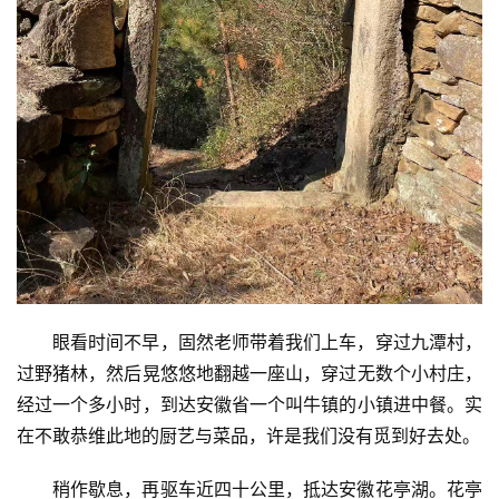
乐
专
题
更
多
眼看时间不早，固然老师带着我们上车，穿过九潭村，
过野猪林，然后晃悠悠地翻越一座山，穿过无数个小村庄，
经过一个多小时，到达安徽省一个叫牛镇的小镇进中餐。实
在不敢恭维此地的厨艺与菜品，许是我们没有觅到好去处。
稍作歇息，再驱车近四十公里，抵达安徽花亭湖。花亭