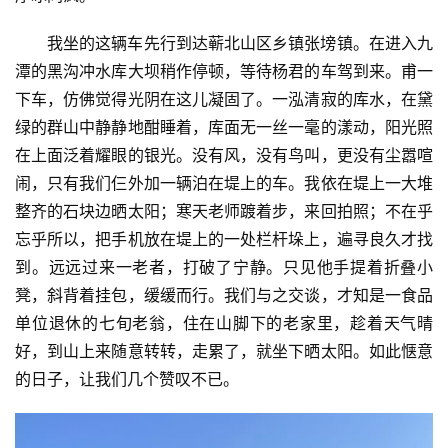
我坐的这辆车先行到达蕲北山区乡镇张塝镇。在进入九
潭的黑沟冲水库大坝稍作停顿，等待杨君的车驾到来。甫一
下车，仿佛觉得光阴在这儿凝固了。一泓清寂的库水，在黛
绿的群山中静静地酣睡着，库面无一丝一毫的漾动，阳光照
在上面泛着耀眼的银光。没有风，没有鸟叫，更没有尘嚣喧
闹，只有我们仨外加一辆泊在堤上的车。我依在堤上一大堆
整齐的石块边晒太阳；寒天老师踱着步，来回拍照；不在乎
忘乎所以，把手机放在堤上的一处栏杆垛上，遍寻良久才找
到。远远过来一老者，打破了宁静。只见他手提着折叠小
凳，斜背着挂包，缓缓而行。我们与之交谈，才知是一食品
单位退休的七旬老翁，住在山脚下的老家里，趁着天气晴
好，到山上来随意转转，走累了，就坐下晒太阳。如此惬意
的日子，让我们几个赞叹不已。