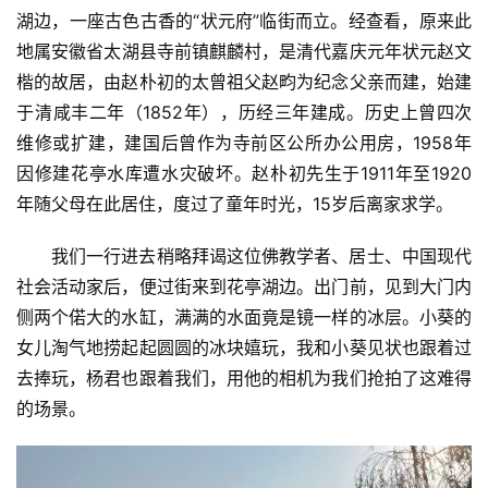
湖边，一座古色古香的“状元府”临街而立。经查看，原来此
地属‌安徽省太湖县寺前镇麒麟村‌，是清代嘉庆元年状元赵文
楷的故居，由赵朴初的太曾祖父赵畇为纪念父亲而建，始建
于‌清咸丰二年（1852年）‌，历经三年建成。‌历史上曾四次
维修或扩建，建国后曾作为寺前区公所办公用房，1958年
因修建花亭水库遭水灾破坏。赵朴初先生于1911年至1920
年随父母在此居住，度过了童年时光，15岁后离家求学。
我们一行进去稍略拜谒这位佛教学者、居士、中国现代
社会活动家后，便过街来到花亭湖边。出门前，见到大门内
侧两个偌大的水缸，满满的水面竟是镜一样的冰层。小葵的
女儿淘气地捞起起圆圆的冰块嬉玩，我和小葵见状也跟着过
去捧玩，杨君也跟着我们，用他的相机为我们抢拍了这难得
的场景。