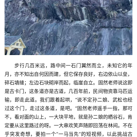
步行几百米远，路中间一石门翼然而立，未知它的年
月，亦不知出自何因而建，但它保存良好，右边依山以垒，
碎石填缝；左边石块砌岸而起，临崖自立。固然老师说这即
是古卡门，这条道亦是古道，几百年前，民间物资靠马匹运
输，即走此道。我们跟着起哄，“说不定孙二娘、武松也经
过这个门，走过这条道，是吧。”固然老师遥手一指，那可
不，看对面的山上，一大块平地，就是孙二娘的晒谷石，肯
首
定要从这里路过的呀。一大串欢笑声随即回荡在林间。不在
页
乎突发奇想，要拍一个“一马当先”的短视频，以此挑战古